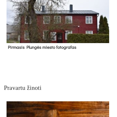
Pir­ma­sis Plun­gės mies­to fo­tog­ra­fas
Pravartu žinoti