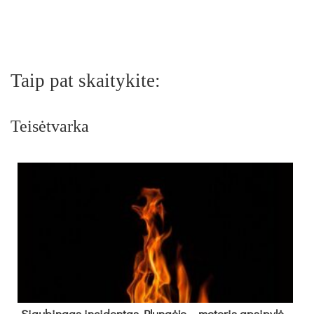
Taip pat skaitykite:
Teisėtvarka
Siau­bin­gas in­ci­den­tas Plun­gė­je – mo­te­ris ap­si­py­lė