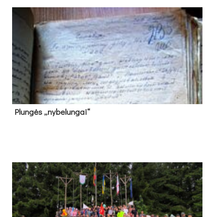
Plun­gės „ny­be­lun­gai“