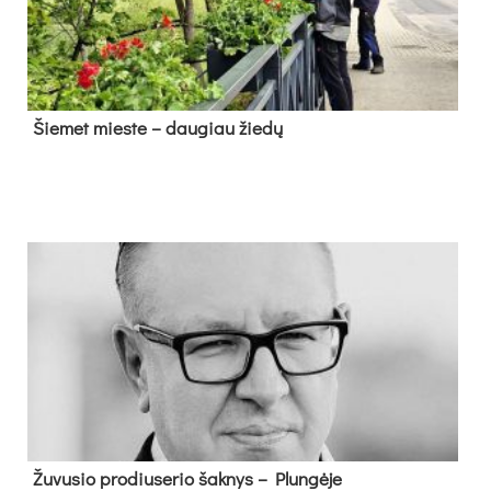
Šie­met mies­te – dau­giau žie­dų
Žu­vu­sio pro­diu­se­rio šak­nys – Plun­gė­je