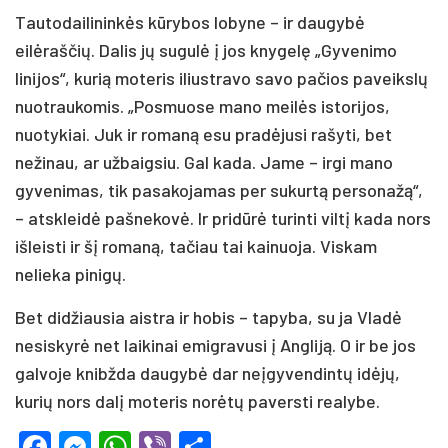
Tautodailininkės kūrybos lobyne – ir daugybė
eilėraščių. Dalis jų sugulė į jos knygelę „Gyvenimo
linijos“, kurią moteris iliustravo savo pačios paveikslų
nuotraukomis. „Posmuose mano meilės istorijos,
nuotykiai. Juk ir romaną esu pradėjusi rašyti, bet
nežinau, ar užbaigsiu. Gal kada. Jame – irgi mano
gyvenimas, tik pasakojamas per sukurtą personažą“,
– atskleidė pašnekovė. Ir pridūrė turinti viltį kada nors
išleisti ir šį romaną, tačiau tai kainuoja. Viskam
nelieka pinigų.
Bet didžiausia aistra ir hobis – tapyba, su ja Vladė
nesiskyrė net laikinai emigravusi į Angliją. O ir be jos
galvoje knibžda daugybė dar neįgyvendintų idėjų,
kurių nors dalį moteris norėtų paversti realybe.
Facebook
Messenger
WhatsApp
Viber
Share