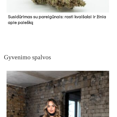
Su­si­dū­ri­mas su pa­rei­gū­nais: ras­ti kvai­ša­lai ir ži­nia
apie paieš­ką
Gyvenimo spalvos