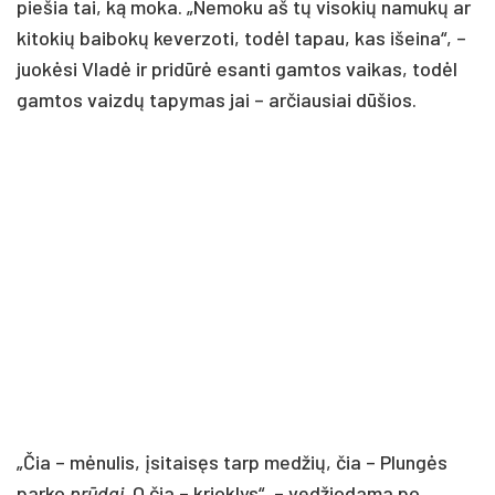
piešia tai, ką moka. „Nemoku aš tų visokių namukų ar
kitokių baibokų keverzoti, todėl tapau, kas išeina“, –
juokėsi Vladė ir pridūrė esanti gamtos vaikas, todėl
gamtos vaizdų tapymas jai – arčiausiai dūšios.
„Čia – mėnulis, įsitaisęs tarp medžių, čia – Plungės
parko
prūdai
. O čia – krioklys“, – vedžiodama po