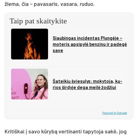
žiema, čia – pavasaris, vasara, ruduo.
Taip pat skaitykite
Siau­bin­gas in­ci­den­tas Plun­gė­je –
mo­te­ris ap­si­py­lė ben­zi­nu ir pa­de­gė
sa­ve
Ša­tei­kių švie­su­lys: mo­ky­to­ja, ku­
rios šir­dy­je de­ga mei­lė žo­džiui
Powered by Setupad
Kritiškai į savo kūrybą vertinanti tapytoja sakė, jog