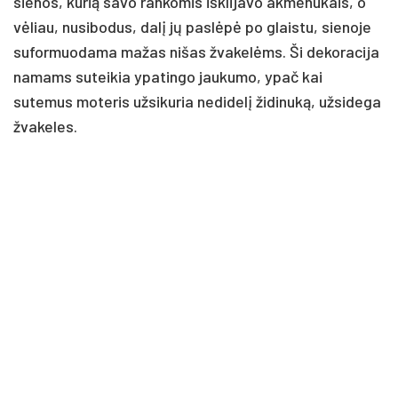
sienos, kurią savo rankomis išklijavo akmenukais, o
vėliau, nusibodus, dalį jų paslėpė po glaistu, sienoje
suformuodama mažas nišas žvakelėms. Ši dekoracija
namams suteikia ypatingo jaukumo, ypač kai
sutemus moteris užsikuria nedidelį židinuką, užsidega
žvakeles.