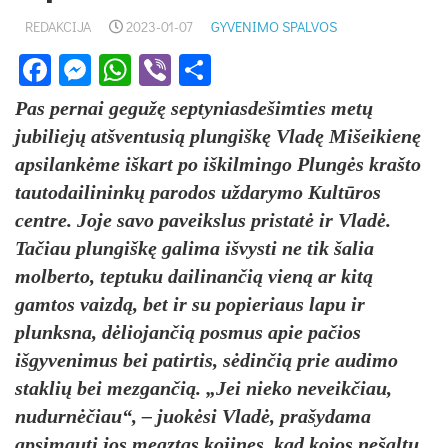
REDAKCIJA
2023-01-07
GYVENIMO SPALVOS
Facebook
Messenger
WhatsApp
Viber
Share
Pas pernai gegužę septyniasdešimties metų
jubiliejų atšventusią plungiškę Vladę Mišeikienę
apsilankėme iškart po iškilmingo Plungės krašto
tautodailininkų parodos uždarymo Kultūros
centre. Joje savo paveikslus pristatė ir Vladė.
Tačiau plungiškę galima išvysti ne tik šalia
molberto, teptuku dailinančią vieną ar kitą
gamtos vaizdą, bet ir su popieriaus lapu ir
plunksna, dėliojančią posmus apie pačios
išgyvenimus bei patirtis, sėdinčią prie audimo
staklių bei mezgančią. „Jei nieko neveikčiau,
nudurnėčiau“, – juokėsi Vladė, prašydama
apsimauti jos megztas kojines, kad kojos nešaltų,