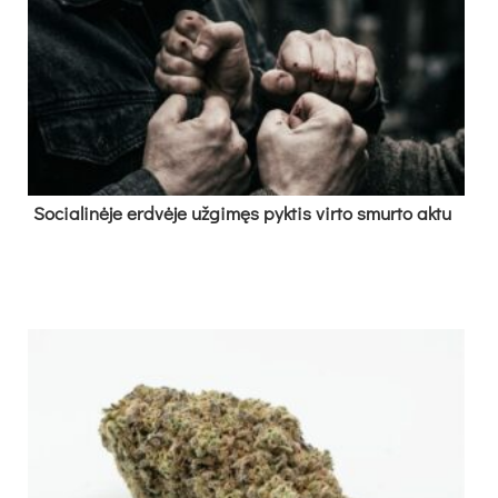
So­cia­li­nė­je erd­vė­je už­gi­męs pyk­tis vir­to smur­to ak­tu