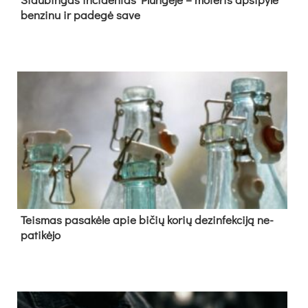
ben­zi­nu ir pa­de­gė sa­ve
Teis­mas pa­sa­kė­le apie bi­čių ko­rių de­zin­fek­ci­ją ne­
pa­ti­kė­jo