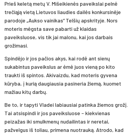
Prieš keletą metų V. Mišeikienės paveikslai pelnė
trečiąją vietą Lietuvos liaudies dailės konkursinėje
parodoje „Aukso vainikas“ Telšių apskrityje. Nors
moteris mėgsta save pabarti už klaidas
paveiksluose, vis tik jai malonu, kai jos darbais
grožimasi.
Spindėjo ir jos pačios akys, kai rodė ant sienų
sukabintus paveikslus ar ėmė juos vieną po kito
traukti iš spintos. Akivaizdu, kad moteris gyvena
kūryba, į kurią daugiausia pasineria žiemą, kuomet
mažiau kitų darbų.
Be to, ir tapyti Vladei labiausiai patinka žiemos grožį.
Tai atsispindi ir jos paveiksluose – kiekvienas
peizažas iki smulkmenų nudailintas ir neretai,
pažvelgus iš toliau, primena nuotrauką. Atrodo, kad