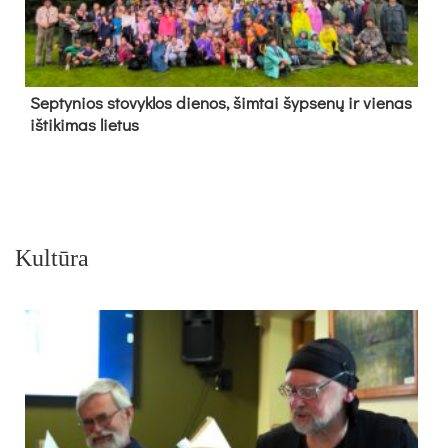
Sep­ty­nios sto­vyk­los die­nos, šim­tai šyp­se­nų ir vie­nas
iš­ti­ki­mas lie­tus
Kultūra