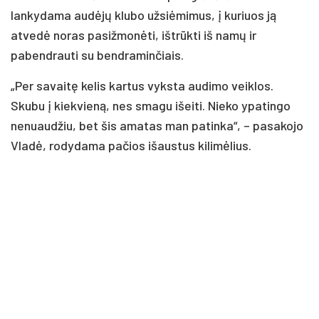
lankydama audėjų klubo užsiėmimus, į kuriuos ją
atvedė noras pasižmonėti, ištrūkti iš namų ir
pabendrauti su bendraminčiais.
„Per savaitę kelis kartus vyksta audimo veiklos.
Skubu į kiekvieną, nes smagu išeiti. Nieko ypatingo
nenuaudžiu, bet šis amatas man patinka“, – pasakojo
Vladė, rodydama pačios išaustus kilimėlius.