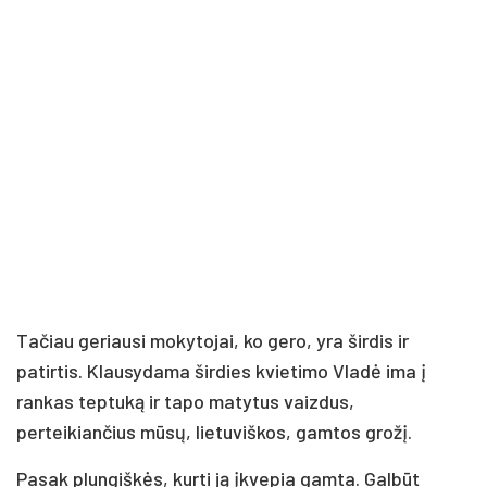
Tačiau geriausi mokytojai, ko gero, yra širdis ir
patirtis. Klausydama širdies kvietimo Vladė ima į
rankas teptuką ir tapo matytus vaizdus,
perteikiančius mūsų, lietuviškos, gamtos grožį.
Pasak plungiškės, kurti ją įkvepia gamta. Galbūt