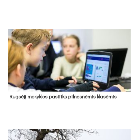
Rug­sė­jį mo­kyk­los pa­si­tiks pil­nes­nė­mis kla­sė­mis