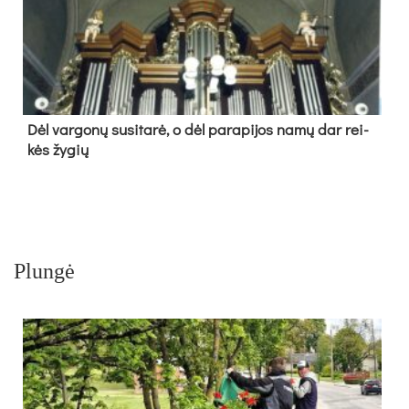
Dėl var­go­nų su­si­ta­rė, o dėl pa­ra­pi­jos na­mų dar rei­
kės žy­gių
Plungė