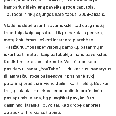
kambarius kiekvieną paveikslą rodė tapytoja,
Tautodailininkų sąjungos nare tapusi 2009-aisiais.
Vladė neslėpė esanti savamokslė, tad daug metų
tapė taip, kaip suprato. Ir tik prieš kokius penketą
metų žinių ėmusi ieškoti interneto platybėse.
„Pasižiūriu „YouTube“ visokių pamokų, patarimų ir
iškart pati matau, kaip patobulėja mano paveikslai.
Ko tik ten nėra tam internete. Va ir šituos kaip
pasidaryti, radau „YouTube“, – į du katinus, padarytus
iš laikraščių, rodė pašnekovė ir prisiminė sykį
patarimų prašiusi ir vieno dailininko iš Telšių. Bet kur
tau jų sulauksi – niekas nenori dalintis profesinėmis
paslaptimis. Viena, ką plungiškei pavyko iš to
dailininko ištraukti, buvo tai, kad drobę dar prieš
aptraukiant reikia sušlapinti.