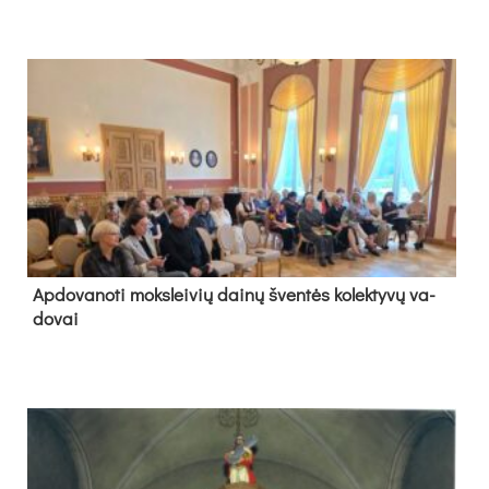
Ap­do­va­no­ti moks­lei­vių dai­nų šven­tės ko­lek­ty­vų va­
do­vai