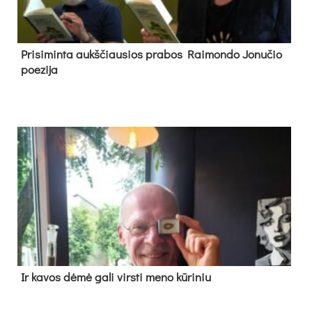
Pri­si­min­ta aukš­čiau­sios pra­bos Rai­mon­do Jo­nu­čio
poe­zi­ja
Ir ka­vos dė­mė ga­li virs­ti me­no kū­ri­niu