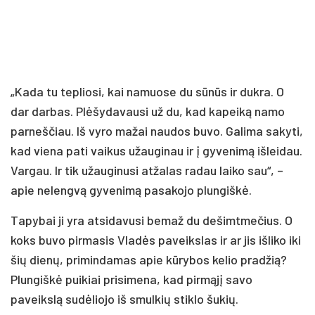
„Kada tu tepliosi, kai namuose du sūnūs ir dukra. O
dar darbas. Plėšydavausi už du, kad kapeiką namo
parneščiau. Iš vyro mažai naudos buvo. Galima sakyti,
kad viena pati vaikus užauginau ir į gyvenimą išleidau.
Vargau. Ir tik užauginusi atžalas radau laiko sau“, –
apie nelengvą gyvenimą pasakojo plungiškė.
Tapybai ji yra atsidavusi bemaž du dešimtmečius. O
koks buvo pirmasis Vladės paveikslas ir ar jis išliko iki
šių dienų, primindamas apie kūrybos kelio pradžią?
Plungiškė puikiai prisimena, kad pirmąjį savo
paveikslą sudėliojo iš smulkių stiklo šukių.