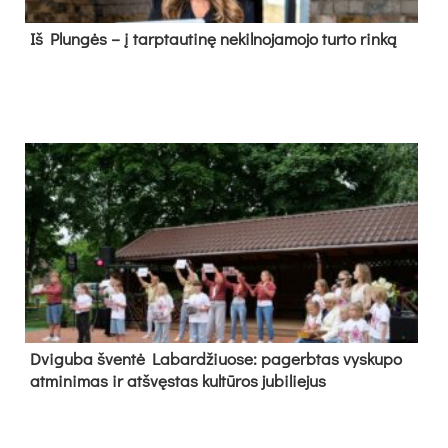
Iš Plungės – į tarptautinę nekilnojamojo turto rinką
Dvi­gu­ba šven­tė La­bar­džiuo­se: pa­gerb­tas vys­ku­po
at­mi­ni­mas ir at­švęs­tas kul­tū­ros ju­bi­lie­jus