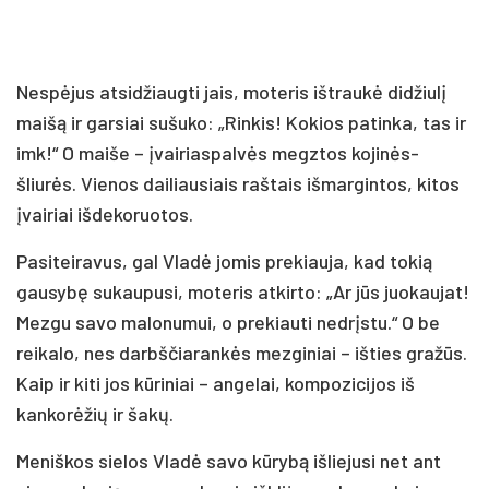
Nespėjus atsidžiaugti jais, moteris ištraukė didžiulį
maišą ir garsiai sušuko: „Rinkis! Kokios patinka, tas ir
imk!“ O maiše – įvairiaspalvės megztos kojinės-
šliurės. Vienos dailiausiais raštais išmargintos, kitos
įvairiai išdekoruotos.
Pasiteiravus, gal Vladė jomis prekiauja, kad tokią
gausybę sukaupusi, moteris atkirto: „Ar jūs juokaujat!
Mezgu savo malonumui, o prekiauti nedrįstu.“ O be
reikalo, nes darbščiarankės mezginiai – išties gražūs.
Kaip ir kiti jos kūriniai – angelai, kompozicijos iš
kankorėžių ir šakų.
Meniškos sielos Vladė savo kūrybą išliejusi net ant