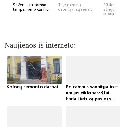
Se7en – kai tamsa
10 įsimintinų
10 įtemptų, k
tampa meno kūriniu
detektyvinių serialų
stingdančių k
istorijų
Naujienos iš interneto: