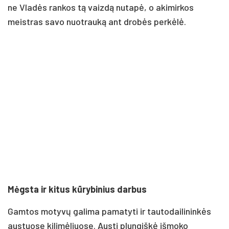
ne Vladės rankos tą vaizdą nutapė, o akimirkos
meistras savo nuotrauką ant drobės perkėlė.
Mėgsta ir kitus kūrybinius darbus
Gamtos motyvų galima pamatyti ir tautodailininkės
austuose kilimėliuose. Austi plungiškė išmoko