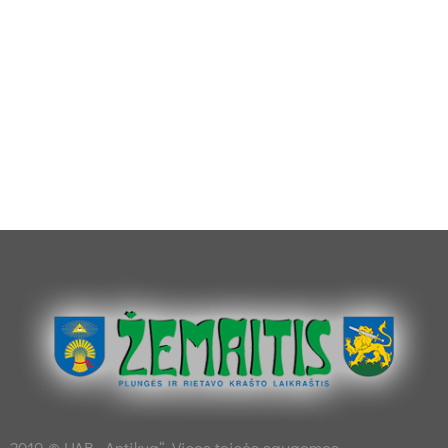
2019 © UAB „Antikva“. Visos teisės saugomos.