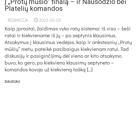
Į „Protų mūšio“ finalą – ir Nausodžio bei
Platelių komandos
REDAKCIJA
2023-02-02
Kaip įprastai, žaidimas vyko ratų sistema: iš viso – šeši
ratai ir kiekviename iš jų – po septynis klausimus.
Atsakymus į klausimus vedėjas, kaip ir ankstesnių „Protų
mūšių“ metu, pateikė pasibaigus kiekvienam ratui. Tad
diskusijų ir pasiginčijimų dėl vieno ar kito atsakymo
buvo, ko gero, po kiekvieno klausimų septyneto –
komandos kovojo už kiekvieną tašką […]
DAUGIAU