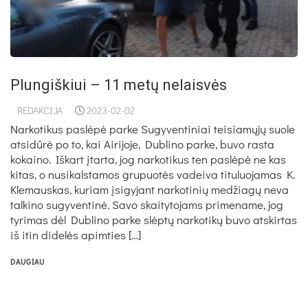
Plungiškiui – 11 metų nelaisvės
REDAKCIJA
2023-02-02
Narkotikus paslėpė parke Sugyventiniai teisiamųjų suole
atsidūrė po to, kai Airijoje, Dublino parke, buvo rasta
kokaino. Iškart įtarta, jog narkotikus ten paslėpė ne kas
kitas, o nusikalstamos grupuotės vadeiva tituluojamas K.
Klemauskas, kuriam įsigyjant narkotinių medžiagų neva
talkino sugyventinė. Savo skaitytojams primename, jog
tyrimas dėl Dublino parke slėptų narkotikų buvo atskirtas
iš itin didelės apimties […]
DAUGIAU