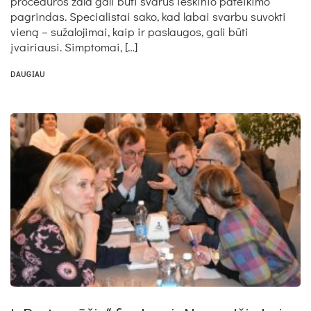
procedūros žala gali būti svarus ieškinio pateikimo
pagrindas. Specialistai sako, kad labai svarbu suvokti
vieną – sužalojimai, kaip ir paslaugos, gali būti
įvairiausi. Simptomai, […]
DAUGIAU