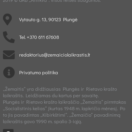
Vytauto g. 13, 90123 Plungė
Tel. +370 611 67608
redaktorius@zemaiciolaikrastis.lt
Privatumo politika
„Žemaitis“ yra didžiausias Plungės ir Rietavo krašto
laikraštis. Leidžiamas du kartus per savaitę.
Plungės ir Rietavo krašto laikraščio „Žemaitis“ pirmtakas
„Socialistinis kelias“ įkurtas 1948 m. lapkričio mėnesį. Po
to jis pavadintas „Kibirkštimi“. „Žemaičio“ pavadinimą
laikraštis gavo 1990 m. spalio 3-iąją.