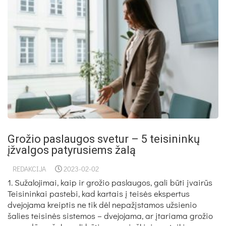
Grožio paslaugos svetur – 5 teisininkų
įžvalgos patyrusiems žalą
REDAKCIJA
2023-02-02
1. Sužalojimai, kaip ir grožio paslaugos, gali būti įvairūs
Teisininkai pastebi, kad kartais į teisės ekspertus
dvejojama kreiptis ne tik dėl nepažįstamos užsienio
šalies teisinės sistemos – dvejojama, ar įtariama grožio