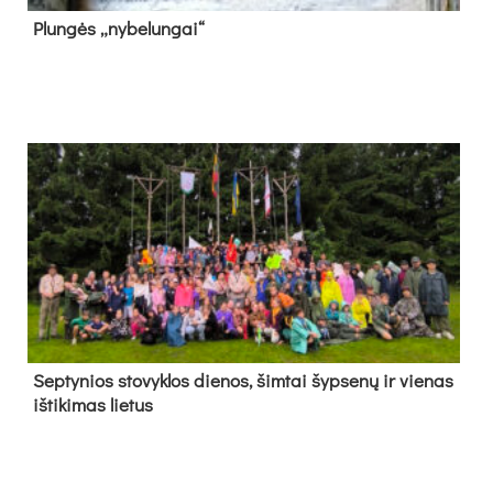
Plun­gės „ny­be­lun­gai“
Sep­ty­nios sto­vyk­los die­nos, šim­tai šyp­se­nų ir vie­nas
iš­ti­ki­mas lie­tus