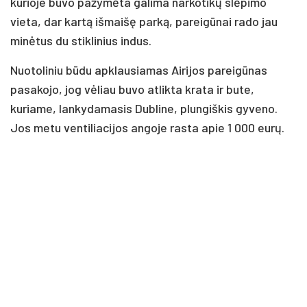
kurioje buvo pažymėta galima narkotikų slėpimo
vieta, dar kartą išmaišę parką, pareigūnai rado jau
minėtus du stiklinius indus.
Nuotoliniu būdu apklausiamas Airijos pareigūnas
pasakojo, jog vėliau buvo atlikta krata ir bute,
kuriame, lankydamasis Dubline, plungiškis gyveno.
Jos metu ventiliacijos angoje rasta apie 1 000 eurų.