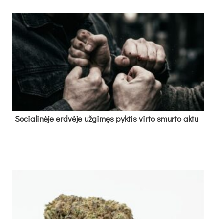
So­cia­li­nė­je erd­vė­je už­gi­męs pyk­tis vir­to smur­to ak­tu