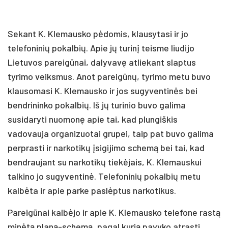
Sekant K. Klemausko pėdomis, klausytasi ir jo
telefoninių pokalbių. Apie jų turinį teisme liudijo
Lietuvos pareigūnai, dalyvavę atliekant slaptus
tyrimo veiksmus. Anot pareigūnų, tyrimo metu buvo
klausomasi K. Klemausko ir jos sugyventinės bei
bendrininko pokalbių. Iš jų turinio buvo galima
susidaryti nuomonę apie tai, kad plungiškis
vadovauja organizuotai grupei, taip pat buvo galima
perprasti ir narkotikų įsigijimo schemą bei tai, kad
bendraujant su narkotikų tiekėjais, K. Klemauskui
talkino jo sugyventinė. Telefoninių pokalbių metu
kalbėta ir apie parke paslėptus narkotikus.
Pareigūnai kalbėjo ir apie K. Klemausko telefone rastą
minėtą planą-schemą, pagal kurią pavyko atrasti