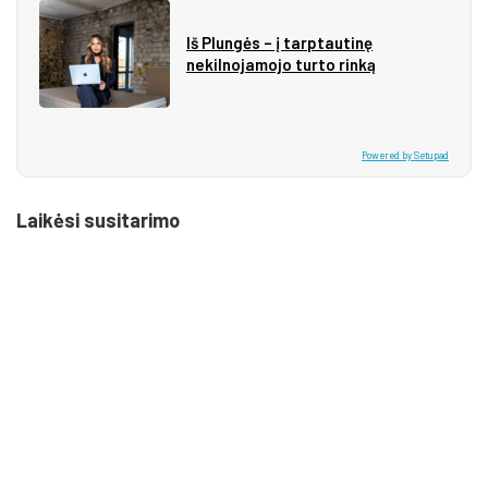
Iš Plungės – į tarptautinę
nekilnojamojo turto rinką
Powered by Setupad
Laikėsi susitarimo