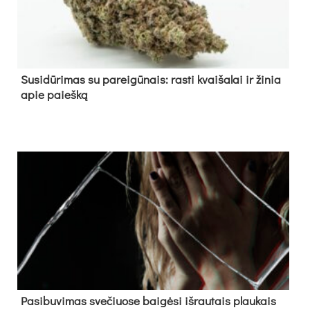
Su­si­dū­ri­mas su pa­rei­gū­nais: ras­ti kvai­ša­lai ir ži­nia
apie paieš­ką
Pa­si­bu­vi­mas sve­čiuo­se bai­gė­si iš­rau­tais plau­kais