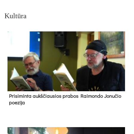
Kultūra
Pri­si­min­ta aukš­čiau­sios pra­bos Rai­mon­do Jo­nu­čio
poe­zi­ja