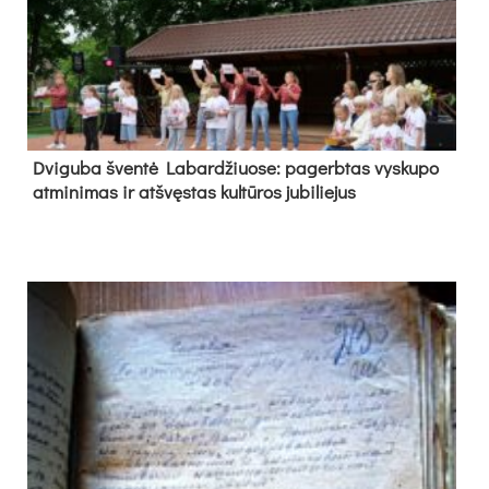
Dvi­gu­ba šven­tė La­bar­džiuo­se: pa­gerb­tas vys­ku­po
at­mi­ni­mas ir at­švęs­tas kul­tū­ros ju­bi­lie­jus