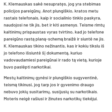
K. Klemauskas sakė nesupratęs, jog yra stebimas
policijos pareigūnų. Anot plungiškio, kratos metu
rastais telefonais, kaip ir socialinio tinklo paskyra,
naudojosi ne tik jis, bet ir kiti asmenys. Teisme rimtų
kaltinimų prispaustas vyras tvirtino, kad jo telefone
pareigūno rastą planą-schemą braižė ir siuntė ne jis.
K. Klemauskas tikino nežinantis, kas ir kokiu tikslu iš
jo telefono išsiuntė šį dokumentą, kuriuo
vadovaudamiesi pareigūnai ir rado tą vietą, kurioje
buvo paslėpti narkotikai.
Mestų kaltinimų gynėsi ir plungiškio sugyventinė,
teismą tikinusi, jog tarp jos ir gyvenimo draugo
nebuvo jokių susitarimų, susijusių su narkotikais.
Moteris neigė rašiusi ir žinutes narkotikų tiekėjui.