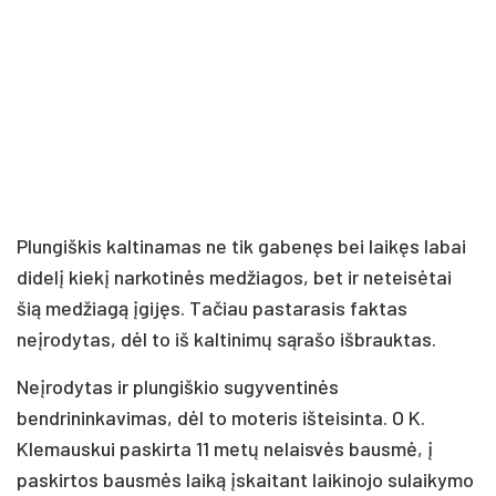
Plungiškis kaltinamas ne tik gabenęs bei laikęs labai
didelį kiekį narkotinės medžiagos, bet ir neteisėtai
šią medžiagą įgijęs. Tačiau pastarasis faktas
neįrodytas, dėl to iš kaltinimų sąrašo išbrauktas.
Neįrodytas ir plungiškio sugyventinės
bendrininkavimas, dėl to moteris išteisinta. O K.
Klemauskui paskirta 11 metų nelaisvės bausmė, į
paskirtos bausmės laiką įskaitant laikinojo sulaikymo