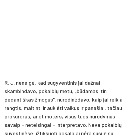
R. J. neneigė, kad sugyventinis jai dažnai
skambindavo, pokalbių metu, „būdamas itin
pedantiškas žmogus“, nurodinėdavo, kaip jai reikia
rengtis, maitinti ir auklėti vaikus ir panašiai, tačiau
prokuroras, anot moters, visus tuos nurodymus
savaip – neteisingai – interpretavo. Neva pokalbių
suvestinėse užfiksuoti pokalbiai nėra susiję su