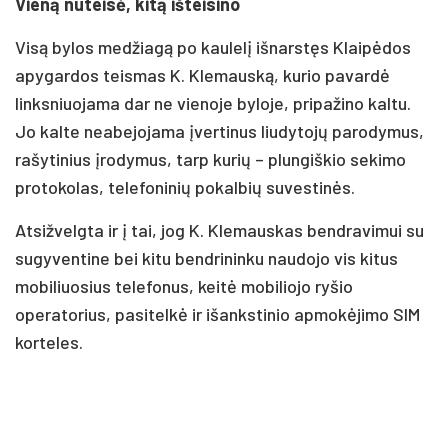
Vieną nuteisė, kitą išteisino
Visą bylos medžiagą po kaulelį išnarstęs Klaipėdos
apygardos teismas K. Klemauską, kurio pavardė
linksniuojama dar ne vienoje byloje, pripažino kaltu.
Jo kalte neabejojama įvertinus liudytojų parodymus,
rašytinius įrodymus, tarp kurių – plungiškio sekimo
protokolas, telefoninių pokalbių suvestinės.
Atsižvelgta ir į tai, jog K. Klemauskas bendravimui su
sugyventine bei kitu bendrininku naudojo vis kitus
mobiliuosius telefonus, keitė mobiliojo ryšio
operatorius, pasitelkė ir išankstinio apmokėjimo SIM
korteles.