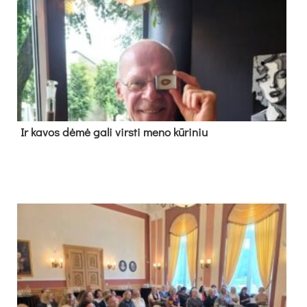
Ir ka­vos dė­mė ga­li virs­ti me­no kū­ri­niu