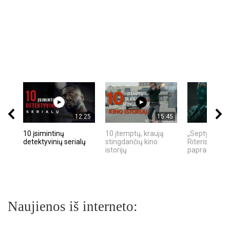
12:25
15:45
10 įsimintinų
10 įtemptų, kraują
„Septynių Ka
detektyvinių serialų
stingdančių kino
Riteris" – kai
istorijų
paprastumas
Naujienos iš interneto: