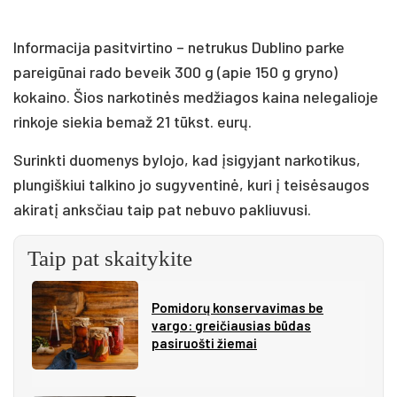
Informacija pasitvirtino – netrukus Dublino parke
pareigūnai rado beveik 300 g (apie 150 g gryno)
kokaino. Šios narkotinės medžiagos kaina nelegalioje
rinkoje siekia bemaž 21 tūkst. eurų.
Surinkti duomenys bylojo, kad įsigyjant narkotikus,
plungiškiui talkino jo sugyventinė, kuri į teisėsaugos
akiratį anksčiau taip pat nebuvo pakliuvusi.
Taip pat skaitykite
Pomidorų konservavimas be
vargo: greičiausias būdas
pasiruošti žiemai