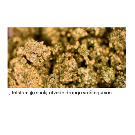
Į tei­sia­mų­jų suo­lą at­ve­dė drau­go vai­šin­gu­mas