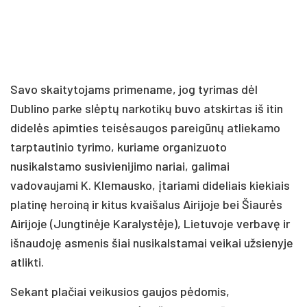
Savo skaitytojams primename, jog tyrimas dėl
Dublino parke slėptų narkotikų buvo atskirtas iš itin
didelės apimties teisėsaugos pareigūnų atliekamo
tarptautinio tyrimo, kuriame organizuoto
nusikalstamo susivienijimo nariai, galimai
vadovaujami K. Klemausko, įtariami dideliais kiekiais
platinę heroiną ir kitus kvaišalus Airijoje bei Šiaurės
Airijoje (Jungtinėje Karalystėje), Lietuvoje verbavę ir
išnaudoję asmenis šiai nusikalstamai veikai užsienyje
atlikti.
Sekant plačiai veikusios gaujos pėdomis,