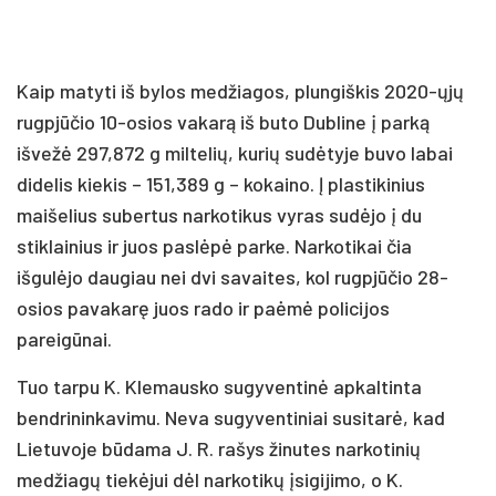
Kaip matyti iš bylos medžiagos, plungiškis 2020-ųjų
rugpjūčio 10-osios vakarą iš buto Dubline į parką
išvežė 297,872 g miltelių, kurių sudėtyje buvo labai
didelis kiekis – 151,389 g – kokaino. Į plastikinius
maišelius subertus narkotikus vyras sudėjo į du
stiklainius ir juos paslėpė parke. Narkotikai čia
išgulėjo daugiau nei dvi savaites, kol rugpjūčio 28-
osios pavakarę juos rado ir paėmė policijos
pareigūnai.
Tuo tarpu K. Klemausko sugyventinė apkaltinta
bendrininkavimu. Neva sugyventiniai susitarė, kad
Lietuvoje būdama J. R. rašys žinutes narkotinių
medžiagų tiekėjui dėl narkotikų įsigijimo, o K.