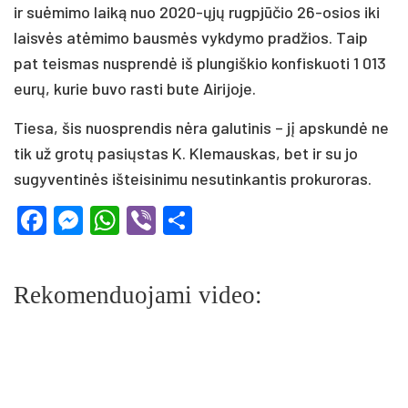
ir suėmimo laiką nuo 2020-ųjų rugpjūčio 26-osios iki
laisvės atėmimo bausmės vykdymo pradžios. Taip
pat teismas nusprendė iš plungiškio konfiskuoti 1 013
eurų, kurie buvo rasti bute Airijoje.
Tiesa, šis nuosprendis nėra galutinis – jį apskundė ne
tik už grotų pasiųstas K. Klemauskas, bet ir su jo
sugyventinės išteisinimu nesutinkantis prokuroras.
Facebook
Messenger
WhatsApp
Viber
Share
Rekomenduojami video: