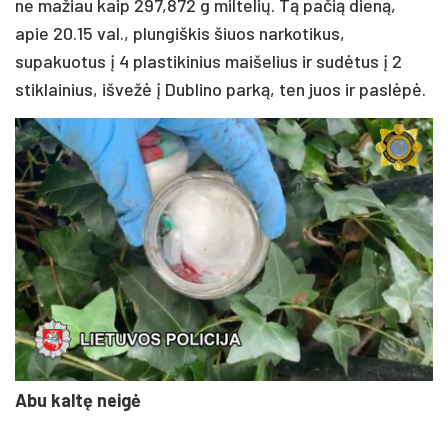
ne mažiau kaip 297,872 g miltelių. Tą pačią dieną,
apie 20.15 val., plungiškis šiuos narkotikus,
supakuotus į 4 plastikinius maišelius ir sudėtus į 2
stiklainius, išvežė į Dublino parką, ten juos ir paslėpė.
Abu kaltę neigė