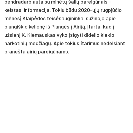
bendradarbiauta su minėtų šalių pareigūnais –
keistasi informacija. Tokiu būdu 2020-ųjų rugpjūčio
mėnesį Klaipėdos teisėsaugininkai sužinojo apie
plungiškio kelionę iš Plungės į Airiją. Įtarta, kad į
užsienį K. Klemauskas vyko įsigyti didelio kiekio
narkotinių medžiagų. Apie tokius įtarimus nedelsiant
pranešta airių pareigūnams.