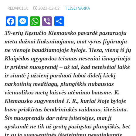
REDAKCIJA
2023-02-02
TEISĖTVARKA
Facebook
Messenger
WhatsApp
Viber
Share
39-erių Kęstučio Klemausko pavardė pastaruoju
metu dažnai linksniuojama, mat vyras figūruoja
ne vienoje baudžiamojoje byloje. Tiesa, vieną iš jų
Klaipėdos apygardos teismas neseniai išnagrinėjo
ir priėmė nuosprendį – už tai, kad neteisėtai laikė
ir siuntė į užsienį parduoti labai didelį kiekį
narkotinių medžiagų, plungiškis nubaustas
vienuolikos metų laisvės atėmimo bausme. K.
Klemausko sugyventinė J. R., kuriai šioje byloje
buvo priskirtas bendrininkės vaidmuo, išteisinta.
Šis nuosprendis dar nėra įsiteisėjęs, mat jį
apskundė ne tik už grotų pasiųstas plungiškis, bet
ir su jo sugyventinės išteisinimu nesutinkantis