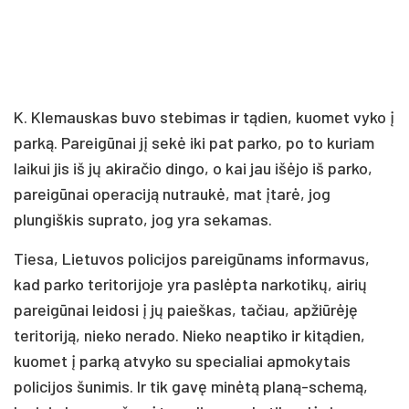
K. Klemauskas buvo stebimas ir tądien, kuomet vyko į
parką. Pareigūnai jį sekė iki pat parko, po to kuriam
laikui jis iš jų akiračio dingo, o kai jau išėjo iš parko,
pareigūnai operaciją nutraukė, mat įtarė, jog
plungiškis suprato, jog yra sekamas.
Tiesa, Lietuvos policijos pareigūnams informavus,
kad parko teritorijoje yra paslėpta narkotikų, airių
pareigūnai leidosi į jų paieškas, tačiau, apžiūrėję
teritoriją, nieko nerado. Nieko neaptiko ir kitądien,
kuomet į parką atvyko su specialiai apmokytais
policijos šunimis. Ir tik gavę minėtą planą-schemą,