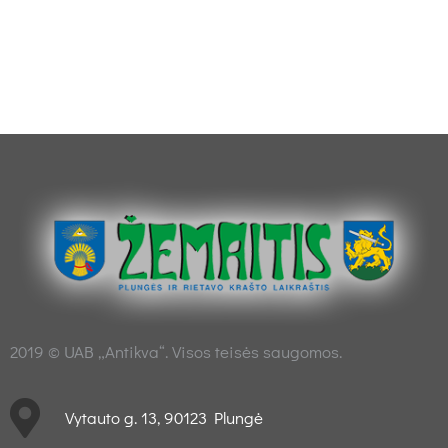
2019 © UAB „Antikva“. Visos teisės saugomos.
Vytauto g. 13, 90123 Plungė