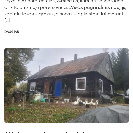
kryželio ar nors lentelės, žyminčios, kam priklauso viena
ar kita amžinojo poilsio vieta. „Visas pagrindinis naujųjų
kapinių takas – gražus, o šonas – apleistas. Tai matant,
[…]
DAUGIAU