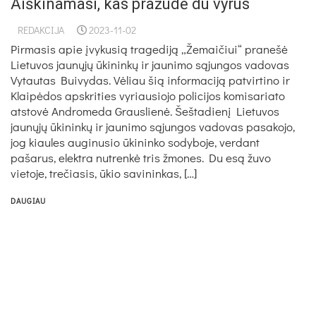
Aiškinamasi, kas pražudė du vyrus
REDAKCIJA
2023-11-02
Pirmasis apie įvykusią tragediją „Žemaičiui“ pranešė
Lietuvos jaunųjų ūkininkų ir jaunimo sąjungos vadovas
Vytautas Buivydas. Vėliau šią informaciją patvirtino ir
Klaipėdos apskrities vyriausiojo policijos komisariato
atstovė Andromeda Grauslienė. Šeštadienį Lietuvos
jaunųjų ūkininkų ir jaunimo sąjungos vadovas pasakojo,
jog kiaules auginusio ūkininko sodyboje, verdant
pašarus, elektra nutrenkė tris žmones. Du esą žuvo
vietoje, trečiasis, ūkio savininkas, […]
DAUGIAU