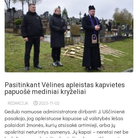
Pasitinkant Vėlines apleistas kapvietes
papuošė mediniai kryželiai
REDAKCIJA
2023-11-02
Gedulo namuose administratore dirbanti J. Uščinienė
pasakojo, jog apleistuose kapuose už valstybės lėšas
palaidoti žmonės, kurių atsisakė artimieji, arba jų
apskritai neturintys asmenys. Jų kapai – neretai net be