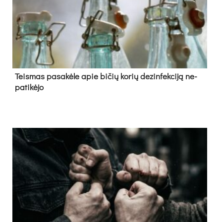
Teis­mas pa­sa­kė­le apie bi­čių ko­rių de­zin­fek­ci­ją ne­
pa­ti­kė­jo