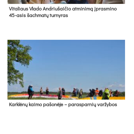
Vi­ta­liaus Vla­do And­riu­šai­čio at­mi­ni­mą įpras­mi­no
45-asis šach­ma­tų tur­ny­ras
Kark­lė­nų kai­mo pa­šo­nė­je – pa­ras­par­nių var­žy­bos