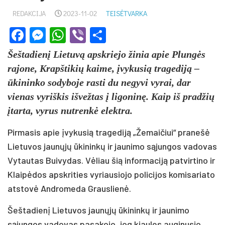
REDAKCIJA
2023-11-02
TEISĖTVARKA
Facebook
Messenger
WhatsApp
Viber
Share
Šeštadienį Lietuvą apskriejo žinia apie Plungės
rajone, Krapštikių kaime, įvykusią tragediją –
ūkininko sodyboje rasti du negyvi vyrai, dar
vienas vyriškis išvežtas į ligoninę. Kaip iš pradžių
įtarta, vyrus nutrenkė elektra.
Pirmasis apie įvykusią tragediją „Žemaičiui“ pranešė
Lietuvos jaunųjų ūkininkų ir jaunimo sąjungos vadovas
Vytautas Buivydas. Vėliau šią informaciją patvirtino ir
Klaipėdos apskrities vyriausiojo policijos komisariato
atstovė Andromeda Grauslienė.
Šeštadienį Lietuvos jaunųjų ūkininkų ir jaunimo
sąjungos vadovas pasakojo, jog kiaules auginusio