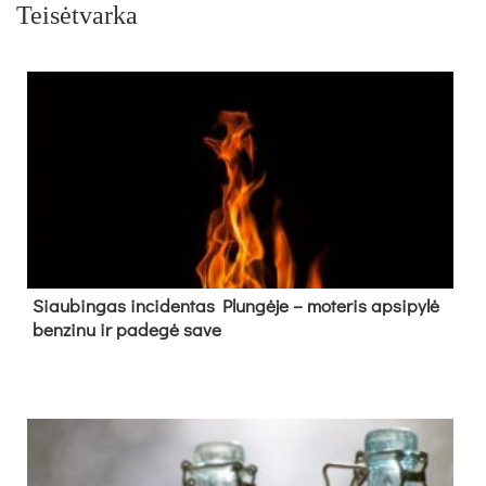
Teisėtvarka
Siau­bin­gas in­ci­den­tas Plun­gė­je – mo­te­ris ap­si­py­lė
ben­zi­nu ir pa­de­gė sa­ve