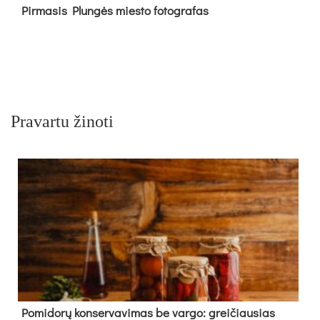
Pir­ma­sis Plun­gės mies­to fo­tog­ra­fas
Pravartu žinoti
Pomidorų konservavimas be vargo: greičiausias