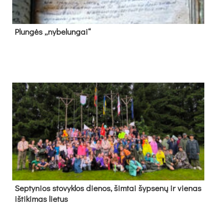
Plun­gės „ny­be­lun­gai“
Sep­ty­nios sto­vyk­los die­nos, šim­tai šyp­se­nų ir vie­nas
iš­ti­ki­mas lie­tus