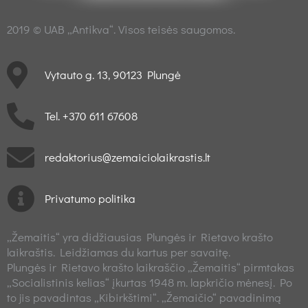
2019 © UAB „Antikva“. Visos teisės saugomos.
Vytauto g. 13, 90123 Plungė
Tel. +370 611 67608
redaktorius@zemaiciolaikrastis.lt
Privatumo politika
„Žemaitis“ yra didžiausias Plungės ir Rietavo krašto
laikraštis. Leidžiamas du kartus per savaitę.
Plungės ir Rietavo krašto laikraščio „Žemaitis“ pirmtakas
„Socialistinis kelias“ įkurtas 1948 m. lapkričio mėnesį. Po
to jis pavadintas „Kibirkštimi“. „Žemaičio“ pavadinimą