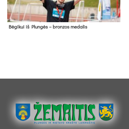
Bė­gi­kui iš Plun­gės – bron­zos me­da­lis