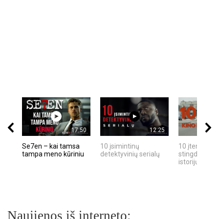
17:50
12:25
Se7en – kai tamsa
10 įsimintinų
10 įtemptų, k
tampa meno kūriniu
detektyvinių serialų
stingdančių k
istorijų
Naujienos iš interneto: