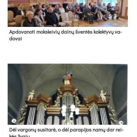
Ap­do­va­no­ti moks­lei­vių dai­nų šven­tės ko­lek­ty­vų va­
do­vai
Dėl var­go­nų su­si­ta­rė, o dėl pa­ra­pi­jos na­mų dar rei­
kės žy­gių