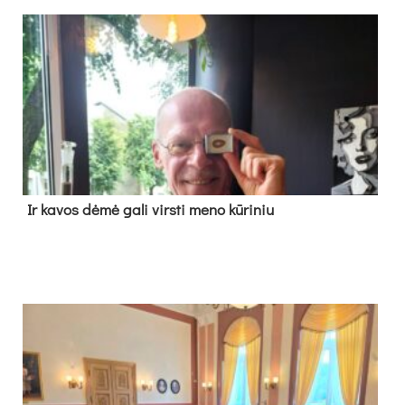
Ir ka­vos dė­mė ga­li virs­ti me­no kū­ri­niu