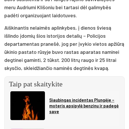
meru Audriumi Klišoniu bei tartasi dėl galimybės
padėti organizuojant laidotuves.
Aiškinantis nelaimės aplinkybes, į dienos šviesą
išlindo įdomių šios istorijos detalių – Policijos
departamentas pranešė, jog per įvykio vietos apžiūrą
ūkinio pastato rūsyje buvo rastas aparatas naminei
degtinei gaminti, 2 tūkst. 200 litrų raugo ir 25 litrai
skysčio, skleidžiančio naminės degtinės kvapą.
Taip pat skaitykite
Siau­bin­gas in­ci­den­tas Plun­gė­je –
mo­te­ris ap­si­py­lė ben­zi­nu ir pa­de­gė
sa­ve