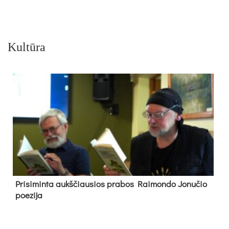
Kultūra
Pri­si­min­ta aukš­čiau­sios pra­bos Rai­mon­do Jo­nu­čio
poe­zi­ja