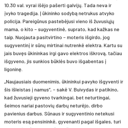
10.30 val. vyrai išėjo pašerti galvijų. Tada neva ir
įvyko tragedija. Į ūkininko sodybą netrukus atvyko
policija. Pareigūnus pastebėjusi vieno iš žuvusiųjų
mama, o kito – sugyventinė, suprato, kad kažkas ne
taip. Nuojauta pasitvirtino – moteris išgirdo, jog
sugyventinį ir sūnų mirtinai nutrenkė elektra. Kartu su
jais buvęs ūkininkas irgi gavo elektros iškrovą, tačiau
išgyveno, jis sunkios būklės buvo išgabentas į
ligoninę.
„Naujausiais duomenimis, ūkininkui pavyko išgyventi ir
šis išleistas į namus“, – sakė V. Buivydas ir patikino,
kad žuvusieji gyveno tvarkingai, bet neturtingai,
šeimos nariai pastovių darbų neturėjo, dirbo
pavienius darbus. Sūnaus ir sugyventinio netekusi
moteris esą pensininkė, gyvenanti pagal išgales, turi