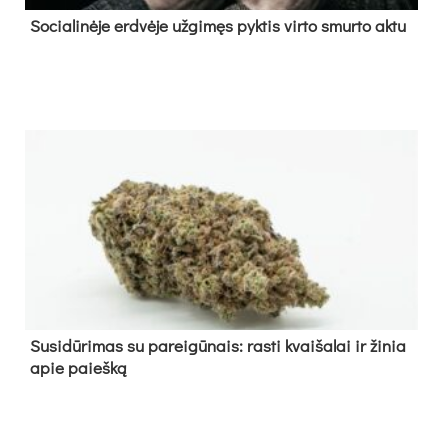
So­cia­li­nė­je erd­vė­je už­gi­męs pyk­tis vir­to smur­to ak­tu
Su­si­dū­ri­mas su pa­rei­gū­nais: ras­ti kvai­ša­lai ir ži­nia
apie paieš­ką