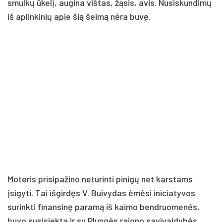
smulkų ūkelį, augina vištas, žąsis, avis. Nusiskundimų
iš aplinkinių apie šią šeimą nėra buvę.
Moteris prisipažino neturinti pinigų net karstams
įsigyti. Tai išgirdęs V. Buivydas ėmėsi iniciatyvos
surinkti finansinę paramą iš kaimo bendruomenės,
buvo susisiekta ir su Plungės rajono savivaldybės