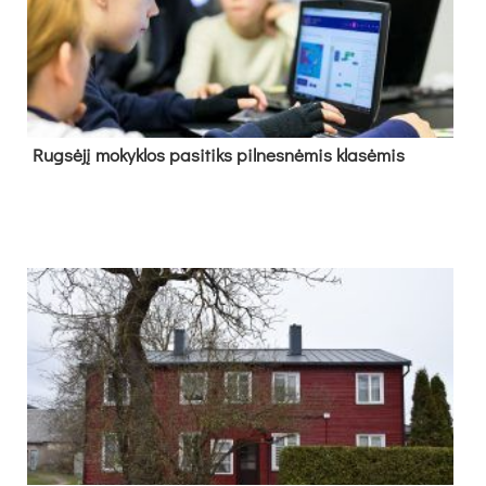
Rug­sė­jį mo­kyk­los pa­si­tiks pil­nes­nė­mis kla­sė­mis