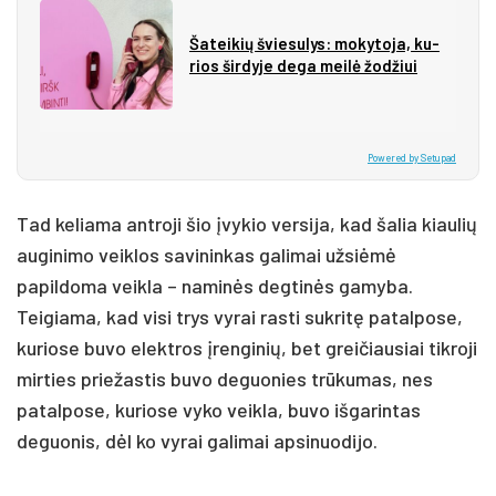
Ša­tei­kių švie­su­lys: mo­ky­to­ja, ku­
rios šir­dy­je de­ga mei­lė žo­džiui
Powered by Setupad
Tad keliama antroji šio įvykio versija, kad šalia kiaulių
auginimo veiklos savininkas galimai užsiėmė
papildoma veikla – naminės degtinės gamyba.
Teigiama, kad visi trys vyrai rasti sukritę patalpose,
kuriose buvo elektros įrenginių, bet greičiausiai tikroji
mirties priežastis buvo deguonies trūkumas, nes
patalpose, kuriose vyko veikla, buvo išgarintas
deguonis, dėl ko vyrai galimai apsinuodijo.