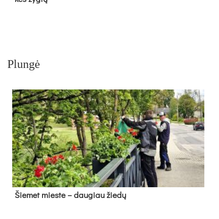
Plungė
Šie­met mies­te – dau­giau žie­dų