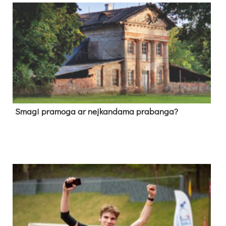
Sma­gi pra­mo­ga ar neį­kan­da­ma pra­ban­ga?