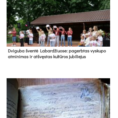
Dvi­gu­ba šven­tė La­bar­džiuo­se: pa­gerb­tas vys­ku­po
at­mi­ni­mas ir at­švęs­tas kul­tū­ros ju­bi­lie­jus