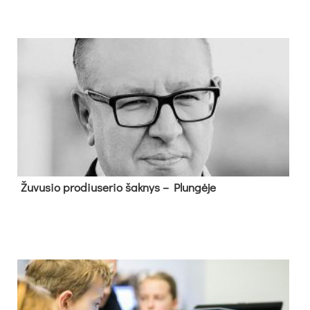
Žu­vu­sio pro­diu­se­rio šak­nys – Plun­gė­je