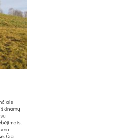
nčiais
aiškinamų
 su
ebėjimais.
kumo
se. Čia