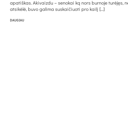
apatiškas. Akivaizdu – senokai ką nors burnoje turėjęs, n
atsikėlė, buvo galima suskaičiuoti pro kailį […]
DAUGIAU