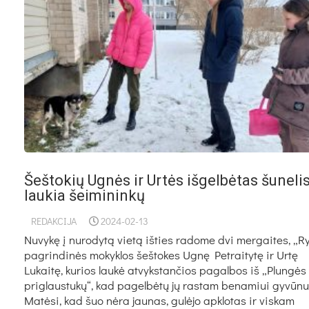
Šeštokių Ugnės ir Urtės išgelbėtas šuneli
laukia šeimininkų
REDAKCIJA
2024-02-13
Nuvykę į nurodytą vietą išties radome dvi mergaites, „Ry
pagrindinės mokyklos šeštokes Ugnę Petraitytę ir Urtę
Lukaitę, kurios laukė atvykstančios pagalbos iš „Plungės
priglaustukų“, kad pagelbėtų jų rastam benamiui gyvūnu
Matėsi, kad šuo nėra jaunas, gulėjo apklotas ir viskam