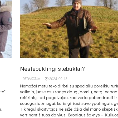
s
Nestebuklingi stebuklai?
REDAKCIJA
2024-02-13
Nemažai metų teko dirbti su specialių poreikių turi
to“
vaikais, juose esu radęs daug įdomių, netgi nepa
reiškinių, tad pagalvojau, kad verta pabendrauti ir
suaugusiu žmogui, kuris giriasi savo ypatingais g
i.
Tik tegul skaitytojas neįsižeidžia dėl mano skeptiš
vertinant šituos dalykus. Broniaus šaknys – Kuliuo