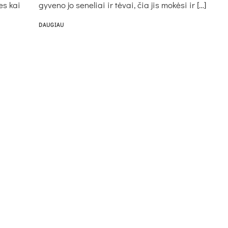
es kai
gyveno jo seneliai ir tėvai, čia jis mokėsi ir […]
DAUGIAU