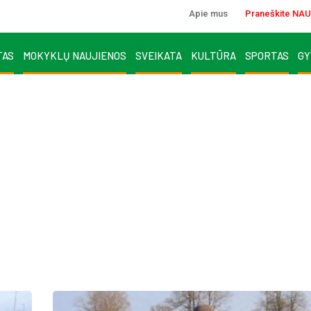
Apie mus
Praneškite NAU
TAS
MOKYKLŲ NAUJIENOS
SVEIKATA
KULTŪRA
SPORTAS
GY