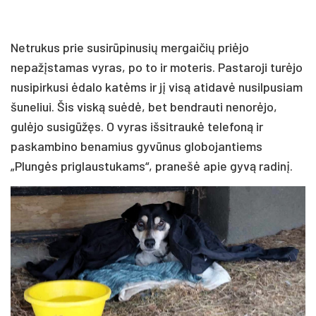
Netrukus prie susirūpinusių mergaičių priėjo
nepažįstamas vyras, po to ir moteris. Pastaroji turėjo
nusipirkusi ėdalo katėms ir jį visą atidavė nusilpusiam
šuneliui. Šis viską suėdė, bet bendrauti nenorėjo,
gulėjo susigūžęs. O vyras išsitraukė telefoną ir
paskambino benamius gyvūnus globojantiems
„Plungės priglaustukams“, pranešė apie gyvą radinį.