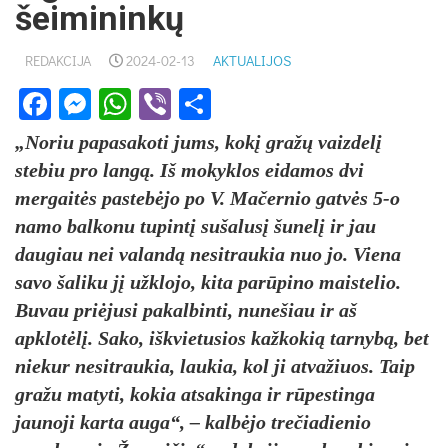
šeimininkų
REDAKCIJA
2024-02-13
AKTUALIJOS
Facebook
Messenger
WhatsApp
Viber
Share
„Noriu papasakoti jums, kokį gražų vaizdelį
stebiu pro langą. Iš mokyklos eidamos dvi
mergaitės pastebėjo po V. Mačernio gatvės 5-o
namo balkonu tupintį sušalusį šunelį ir jau
daugiau nei valandą nesitraukia nuo jo. Viena
savo šaliku jį užklojo, kita parūpino maistelio.
Buvau priėjusi pakalbinti, nunešiau ir aš
apklotėlį. Sako, iškvietusios kažkokią tarnybą, bet
niekur nesitraukia, laukia, kol ji atvažiuos. Taip
gražu matyti, kokia atsakinga ir rūpestinga
jaunoji karta auga“, – kalbėjo trečiadienio