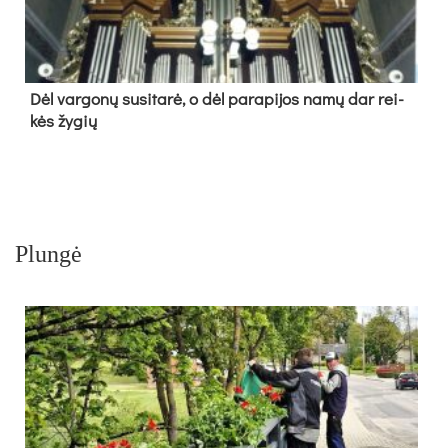
Dėl var­go­nų su­si­ta­rė, o dėl pa­ra­pi­jos na­mų dar rei­
kės žy­gių
Plungė