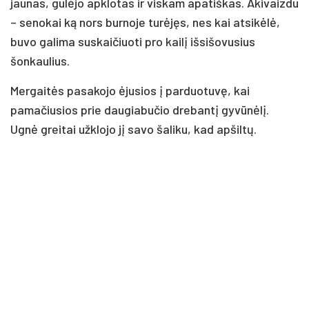
jaunas, gulėjo apklotas ir viskam apatiškas. Akivaizdu
– senokai ką nors burnoje turėjęs, nes kai atsikėlė,
buvo galima suskaičiuoti pro kailį išsišovusius
šonkaulius.
Mergaitės pasakojo ėjusios į parduotuvę, kai
pamačiusios prie daugiabučio drebantį gyvūnėlį.
Ugnė greitai užklojo jį savo šaliku, kad apšiltų.