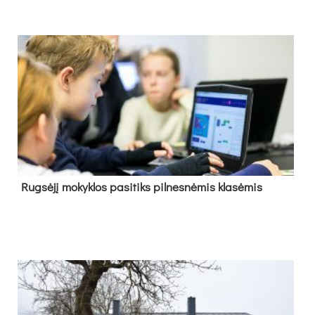
Rug­sė­jį mo­kyk­los pa­si­tiks pil­nes­nė­mis kla­sė­mis