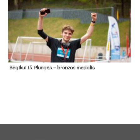
Bė­gi­kui iš Plun­gės – bron­zos me­da­lis