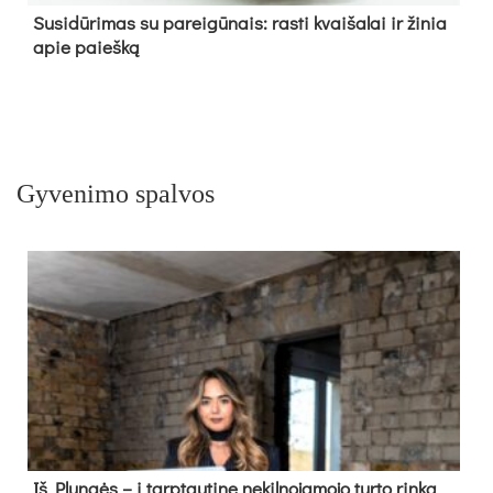
Su­si­dū­ri­mas su pa­rei­gū­nais: ras­ti kvai­ša­lai ir ži­nia
apie paieš­ką
Gyvenimo spalvos
Iš Plungės – į tarptautinę nekilnojamojo turto rinką