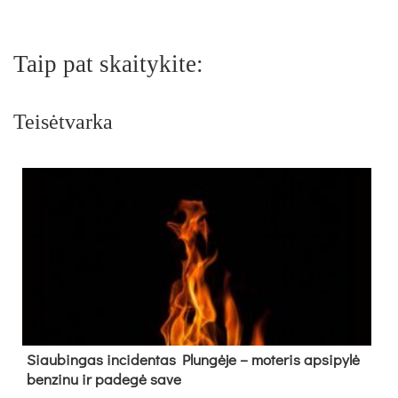
Taip pat skaitykite:
Teisėtvarka
Siau­bin­gas in­ci­den­tas Plun­gė­je – mo­te­ris ap­si­py­lė
ben­zi­nu ir pa­de­gė sa­ve