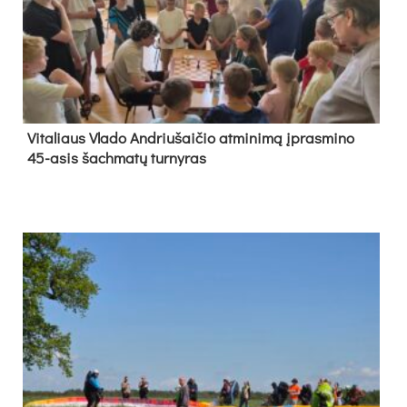
Vi­ta­liaus Vla­do And­riu­šai­čio at­mi­ni­mą įpras­mi­no
45-asis šach­ma­tų tur­ny­ras