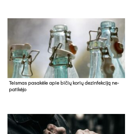
Teis­mas pa­sa­kė­le apie bi­čių ko­rių de­zin­fek­ci­ją ne­
pa­ti­kė­jo