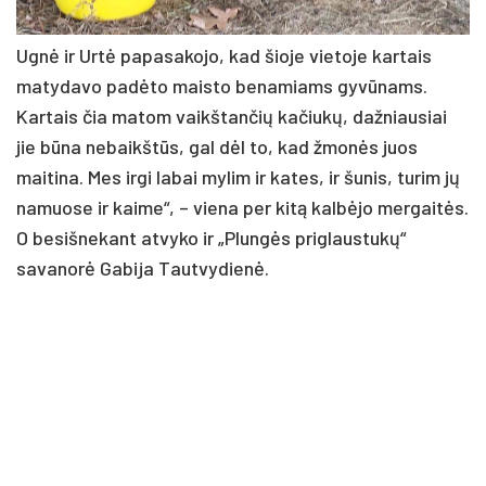
Ugnė ir Urtė papasakojo, kad šioje vietoje kartais
matydavo padėto maisto benamiams gyvūnams.
Kartais čia matom vaikštančių kačiukų, dažniausiai
jie būna nebaikštūs, gal dėl to, kad žmonės juos
maitina. Mes irgi labai mylim ir kates, ir šunis, turim jų
namuose ir kaime“, – viena per kitą kalbėjo mergaitės.
O besišnekant atvyko ir „Plungės priglaustukų“
savanorė Gabija Tautvydienė.