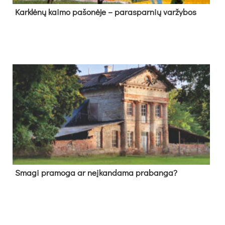
Kark­lė­nų kai­mo pa­šo­nė­je – pa­ras­par­nių var­žy­bos
Sma­gi pra­mo­ga ar neį­kan­da­ma pra­ban­ga?