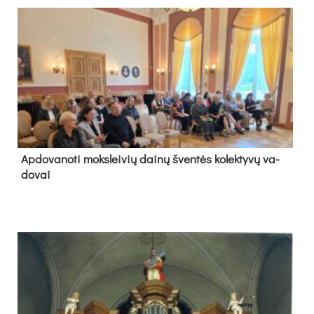
Ap­do­va­no­ti moks­lei­vių dai­nų šven­tės ko­lek­ty­vų va­
do­vai