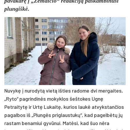
pavakarę į „Žemaičio“ redakciją paskambinusi
plungiškė.
Nuvykę į nurodytą vietą išties radome dvi mergaites,
„Ryto“ pagrindinės mokyklos šeštokes Ugnę
Petraitytę ir Urtę Lukaitę, kurios laukė atvykstančios
pagalbos iš „Plungės priglaustukų“, kad pagelbėtų jų
rastam benamiui gyvūnui. Matėsi, kad šuo nėra