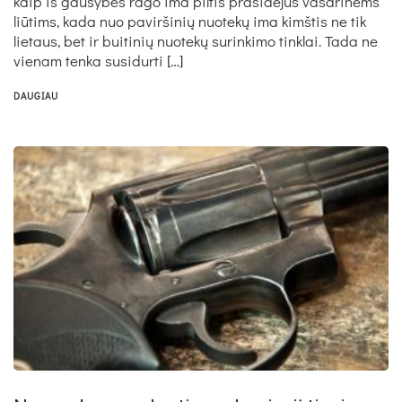
kaip iš gausybės rago ima piltis prasidėjus vasarinėms
liūtims, kada nuo paviršinių nuotekų ima kimštis ne tik
lietaus, bet ir buitinių nuotekų surinkimo tinklai. Tada ne
vienam tenka susidurti […]
DAUGIAU