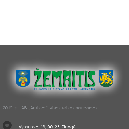
2019 © UAB „Antikva“. Visos teisės saugomos.
Vytauto g. 13, 90123 Plungė