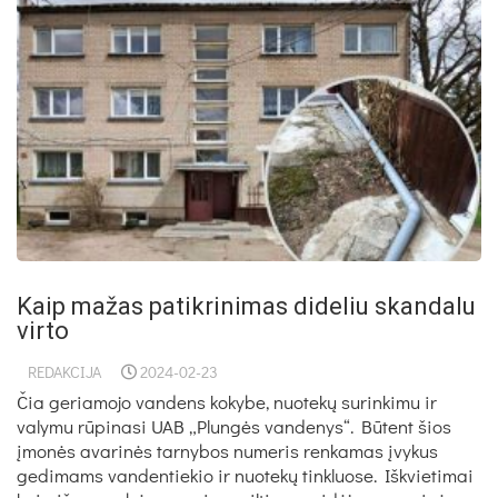
Kaip mažas patikrinimas dideliu skandalu
virto
REDAKCIJA
2024-02-23
Čia geriamojo vandens kokybe, nuotekų surinkimu ir
valymu rūpinasi UAB „Plungės vandenys“. Būtent šios
įmonės avarinės tarnybos numeris renkamas įvykus
gedimams vandentiekio ir nuotekų tinkluose. Iškvietimai