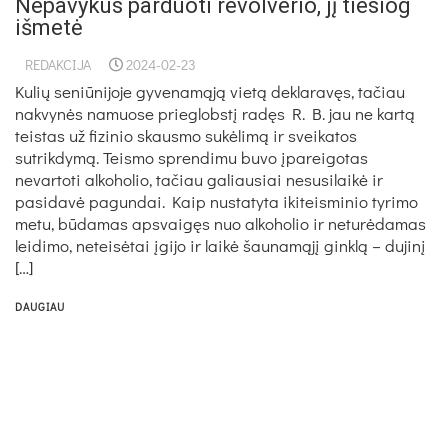
Nepavykus parduoti revolverio, jį tiesiog
išmetė
REDAKCIJA
2024-02-23
Kulių seniūnijoje gyvenamąją vietą deklaravęs, tačiau
nakvynės namuose prieglobstį radęs R. B. jau ne kartą
teistas už fizinio skausmo sukėlimą ir sveikatos
sutrikdymą. Teismo sprendimu buvo įpareigotas
nevartoti alkoholio, tačiau galiausiai nesusilaikė ir
pasidavė pagundai. Kaip nustatyta ikiteisminio tyrimo
metu, būdamas apsvaigęs nuo alkoholio ir neturėdamas
leidimo, neteisėtai įgijo ir laikė šaunamąjį ginklą – dujinį
[…]
DAUGIAU