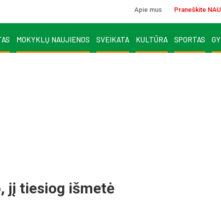
Apie mus
Praneškite NAU
TAS
MOKYKLŲ NAUJIENOS
SVEIKATA
KULTŪRA
SPORTAS
GY
 jį tiesiog išmetė