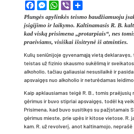
Facebook
Messenger
WhatsApp
Viber
Share
Plungės apylinkės teismo baudžiamuoju įsak
įsigijimo ir laikymo. Kaltinamasis R. B. kaltu
kad viską prisimena „protarpiais“, nes tomi
praeiviams, visiškai išsitrynė iš atminties.
Kulių seniūnijoje gyvenamąją vietą deklaravęs,
teistas už fizinio skausmo sukėlimą ir sveikat
alkoholio, tačiau galiausiai nesusilaikė ir pas
apsvaigęs nuo alkoholio ir neturėdamas leidimo, n
Kaip apklausiamas teigė R. B., tomis praėjusių
gėrimus ir buvo stipriai apsvaigęs, todėl ką veik
Prisimena, kad buvo susitikęs su pažįstamais S. N
gėrimus mieste, prie upės ir kitose vietose. R. 
kam. R. už revolverį, anot kaltinamojo, neprašė