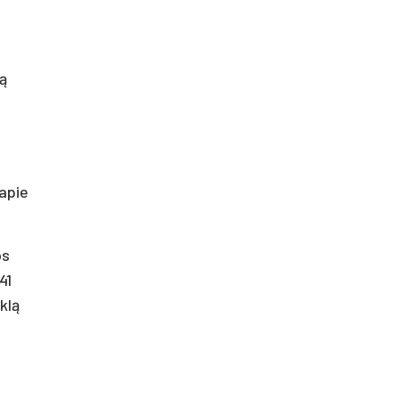
rą
 apie
os
41
klą