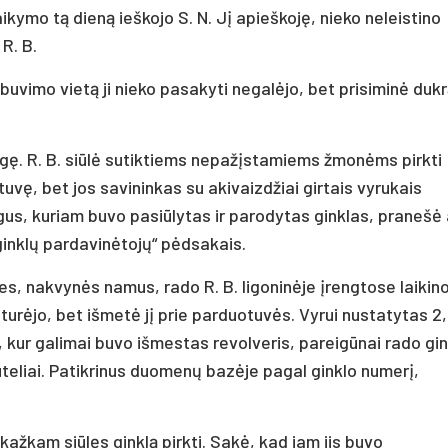
ikymo tą dieną ieškojo S. N. Jį apieškoję, nieko neleistino
R. B.
uvimo vietą ji nieko pasakyti negalėjo, bet prisiminė duk
ungę. R. B. siūlė sutiktiems nepažįstamiems žmonėms pirkti
tuvę, bet jos savininkas su akivaizdžiai girtais vyrukais
ogus, kuriam buvo pasiūlytas ir parodytas ginklas, pranešė
„ginklų pardavinėtojų“ pėdsakais.
s, nakvynės namus, rado R. B. ligoninėje įrengtose laikin
turėjo, bet išmetė jį prie parduotuvės. Vyrui nustatytas 2,
, kur galimai buvo išmestas revolveris, pareigūnai rado gin
uteliai. Patikrinus duomenų bazėje pagal ginklo numerį,
žkam siūlęs ginklą pirkti. Sakė, kad jam jis buvo