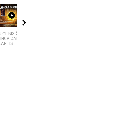
09:00
09:20
07:18
OLINIS ŽAIBAS:
5 GALINGIAUSI
KAS SUKŪRĖ DIRBTINĮ
LINGA GAMTOS
BRANDUOLINIAI
INTELEKTĄ? KILMĖS
LAPTIS
SPROGIMAI...
ISTORIJA IR FAKTAI