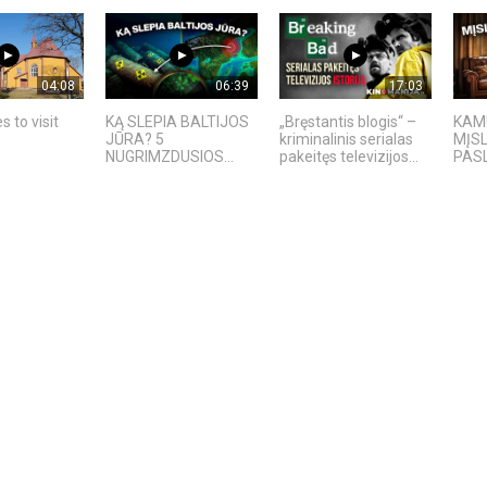
04:08
06:39
17:03
s to visit
KĄ SLEPIA BALTIJOS
„Bręstantis blogis“ –
KAMU
JŪRA? 5
kriminalinis serialas
MĮS
NUGRIMZDUSIOS...
pakeitęs televizijos...
PAS