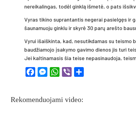
nereikalingas, todėl ginklą išmetė, o pats išsikv
Vyras tikino suprantantis negerai pasielgęs ir g
šaunamuoju ginklu ir skyrė 30 parų arešto bausm
Vyrui išaiškinta, kad, nesutikdamas su teismo
baudžiamojo įsakymo gavimo dienos jis turi tei
Jei kaltinamasis šia teise nepasinaudoja, teis
Facebook
Messenger
WhatsApp
Viber
Share
Rekomenduojami video: