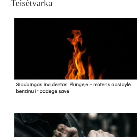
Teisėtvarka
Siau­bin­gas in­ci­den­tas Plun­gė­je – mo­te­ris ap­si­py­lė
ben­zi­nu ir pa­de­gė sa­ve