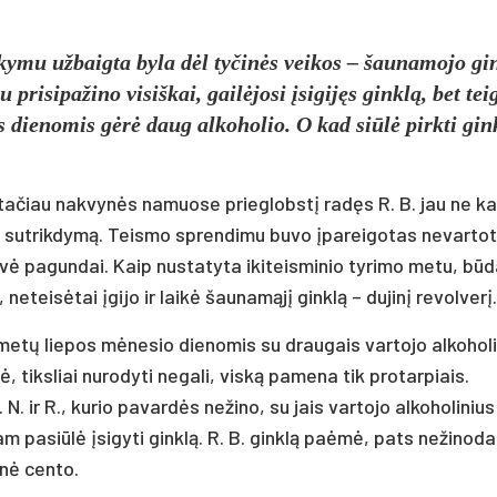
ymu užbaigta byla dėl tyčinės veikos – šaunamojo gi
 prisipažino visiškai, gailėjosi įsigijęs ginklą, bet tei
s dienomis gėrė daug alkoholio. O kad siūlė pirkti gin
 tačiau nakvynės namuose prieglobstį radęs R. B. jau ne ka
os sutrikdymą. Teismo sprendimu buvo įpareigotas nevartot
idavė pagundai. Kaip nustatyta ikiteisminio tyrimo metu, b
eteisėtai įgijo ir laikė šaunamąjį ginklą – dujinį revolverį.
 metų liepos mėnesio dienomis su draugais vartojo alkoholi
ė, tiksliai nurodyti negali, viską pamena tik protarpiais.
. ir R., kurio pavardės nežino, su jais vartojo alkoholinius
jam pasiūlė įsigyti ginklą. R. B. ginklą paėmė, pats nežinod
 nė cento.