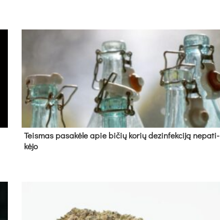
Teis­mas pa­sa­kė­le apie bi­čių ko­rių de­zin­fek­ci­ją ne­pa­ti­
kė­jo