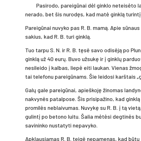
Pasirodo, pareigūnai dėl ginklo neteisėto la
nerado, bet šis nurodęs, kad matė ginklą turintį 
Pareigūnai nuvyko pas R. B. mamą. Apie sūnaus b
sakius, kad R. B. turi ginklą.
Tuo tarpu S. N. ir R. B. tęsė savo odisėją po Pl
ginklą už 40 eurų. Buvo užsukę ir į ginklų parduo
nesileido į kalbas, liepė eiti laukan. Vienas žm
tai telefonu pareigūnams. Šie leidosi karštais 
Galų gale pareigūnai, apieškoję žinomas landyne
nakvynės patalpose. Šis prisipažino, kad ginklą 
promilės neblaivumas. Nuvykę su R. B. į tą vietą
gulintį po betono luitu. Šalia mėtėsi degtinės b
savininko nustatyti nepavyko.
Apklausiamas R. B. teigė nepamenąs, kad būtų ka