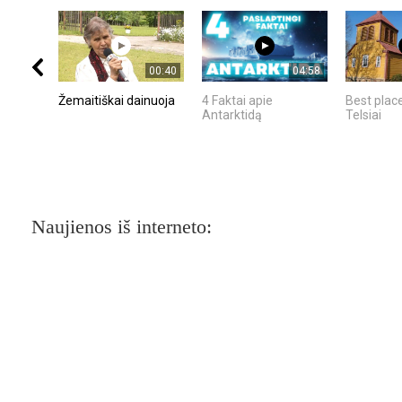
00:40
04:58
Žemaitiškai dainuoja
4 Faktai apie
Best place
Antarktidą
Telsiai
Naujienos iš interneto: