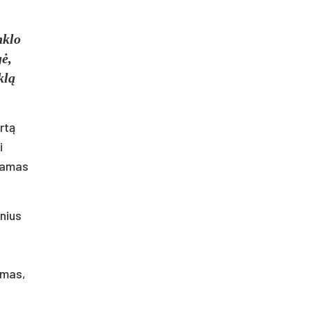
nklo
gė,
klą
rtą
i
ūdamas
nius
amas,