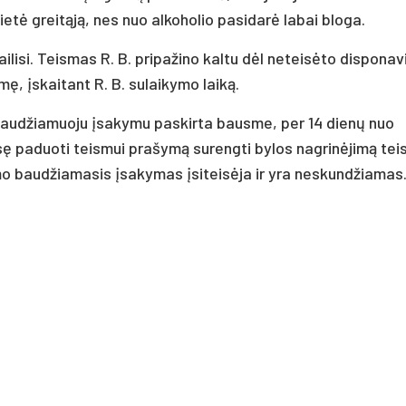
ietė greitąją, nes nuo alkoholio pasidarė labai bloga.
ailisi. Teismas R. B. pripažino kaltu dėl neteisėto dispona
ę, įskaitant R. B. sulaikymo laiką.
 baudžiamuoju įsakymu paskirta bausme, per 14 dienų nuo
sę paduoti teismui prašymą surengti bylos nagrinėjimą tei
mo baudžiamasis įsakymas įsiteisėja ir yra neskundžiamas