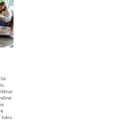
rūs
is,
iškius
indinė
os
tė
 tokio