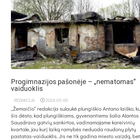
Progimnazijos pašonėje – „nematomas“
vaiduoklis
REDAKCIJA
2024-05-06
„Žemaičio“ redakcija sulaukė plungiškio Antano laiško, 
šis dėsto, kad plungiškiams, gyvenantiems šalia Alantos 
Sausdravo gatvių sankirtos, vadinamajame kareivinių
kvartale, jau kurį laiką ramybės neduoda raudonų plytų
pastatas-vaiduoklis. Jis ne tik gadina miesto vaizdą, bet