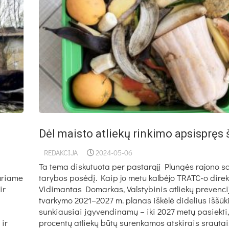
Dėl maisto atliekų rinkimo apsispręs
REDAKCIJA
2024-05-06
Ta tema diskutuota per pastarąjį Plungės rajono s
kuriame
tarybos posėdį. Kaip jo metu kalbėjo TRATC-o direk
ir
Vidimantas Domarkas, Valstybinis atliekų prevencij
tvarkymo 2021–2027 m. planas iškėlė didelius iššūk
sunkiausiai įgyvendinamų – iki 2027 metų pasiekti
 ir
procentų atliekų būtų surenkamos atskirais srauta