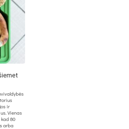
 šiemet
avivaldybės
torius
os ir
ius. Vienas
, kad 80
is arba