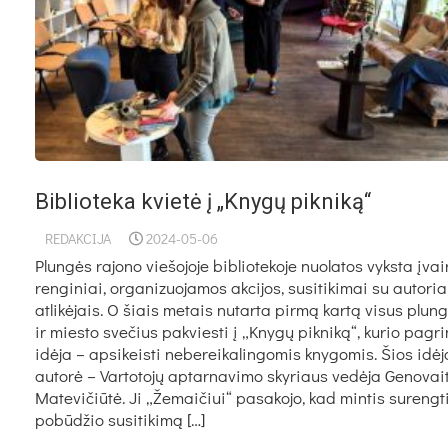
Biblioteka kvietė į „Knygų pikniką“
REDAKCIJA
2024-05-06
Plungės rajono viešojoje bibliotekoje nuolatos vyksta įvai
renginiai, organizuojamos akcijos, susitikimai su autoria
atlikėjais. O šiais metais nutarta pirmą kartą visus plung
ir miesto svečius pakviesti į „Knygų pikniką“, kurio pagr
idėja – apsikeisti nebereikalingomis knygomis. Šios idėj
autorė – Vartotojų aptarnavimo skyriaus vedėja Genovai
Matevičiūtė. Ji „Žemaičiui“ pasakojo, kad mintis surengti
pobūdžio susitikimą […]