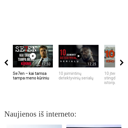
17:50
12:25
Se7en – kai tamsa
10 įsimintinų
10 įtemptų, k
tampa meno kūriniu
detektyvinių serialų
stingdančių k
istorijų
Naujienos iš interneto: