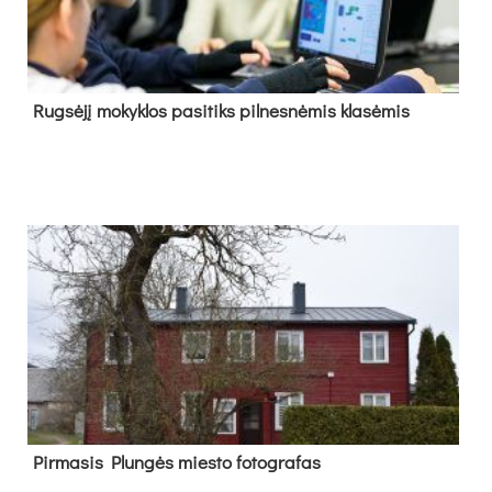
Rug­sė­jį mo­kyk­los pa­si­tiks pil­nes­nė­mis kla­sė­mis
Pir­ma­sis Plun­gės mies­to fo­tog­ra­fas