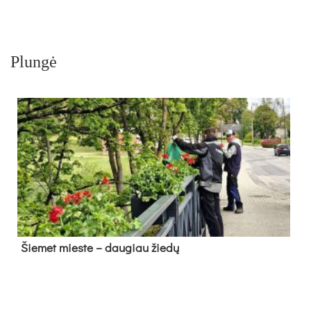
Plungė
Šie­met mies­te – dau­giau žie­dų