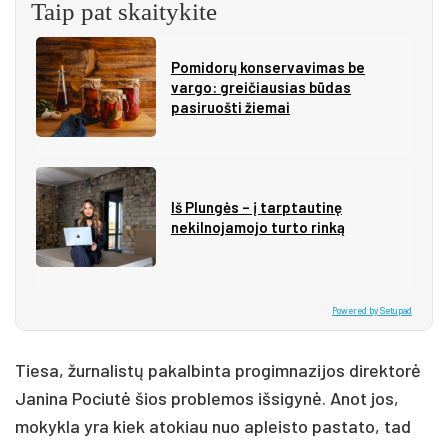
Taip pat skaitykite
Pomidorų konservavimas be
vargo: greičiausias būdas
pasiruošti žiemai
Iš Plungės – į tarptautinę
nekilnojamojo turto rinką
Powered by Setupad
Tiesa, žurnalistų pakalbinta progimnazijos direktorė
Janina Pociutė šios problemos išsigynė. Anot jos,
mokykla yra kiek atokiau nuo apleisto pastato, tad