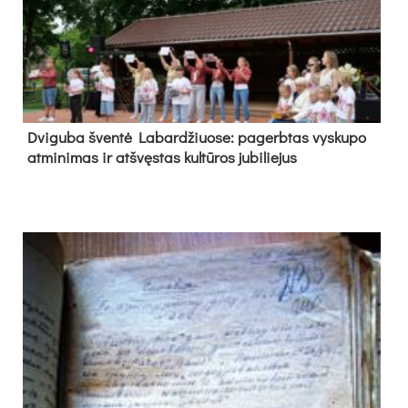
Dvi­gu­ba šven­tė La­bar­džiuo­se: pa­gerb­tas vys­ku­po
at­mi­ni­mas ir at­švęs­tas kul­tū­ros ju­bi­lie­jus