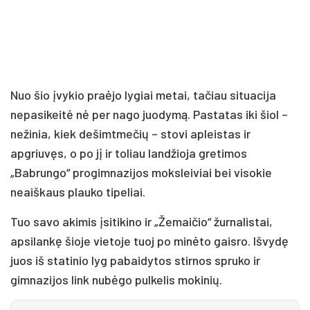
Nuo šio įvykio praėjo lygiai metai, tačiau situacija
nepasikeitė nė per nago juodymą. Pastatas iki šiol –
nežinia, kiek dešimtmečių – stovi apleistas ir
apgriuvęs, o po jį ir toliau landžioja gretimos
„Babrungo“ progimnazijos moksleiviai bei visokie
neaiškaus plauko tipeliai.
Tuo savo akimis įsitikino ir „Žemaičio“ žurnalistai,
apsilankę šioje vietoje tuoj po minėto gaisro. Išvydę
juos iš statinio lyg pabaidytos stirnos spruko ir
gimnazijos link nubėgo pulkelis mokinių.