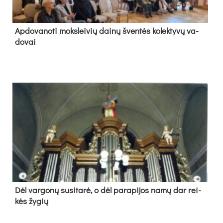
Ap­do­va­no­ti moks­lei­vių dai­nų šven­tės ko­lek­ty­vų va­
do­vai
Dėl var­go­nų su­si­ta­rė, o dėl pa­ra­pi­jos na­mų dar rei­
kės žy­gių