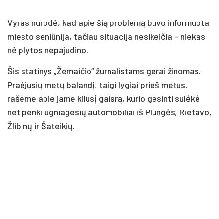
Vyras nurodė, kad apie šią problemą buvo informuota
miesto seniūnija, tačiau situacija nesikeičia – niekas
nė plytos nepajudino.
Šis statinys „Žemaičio“ žurnalistams gerai žinomas.
Praėjusių metų balandį, taigi lygiai prieš metus,
rašėme apie jame kilusį gaisrą, kurio gesinti sulėkė
net penki ugniagesių automobiliai iš Plungės, Rietavo,
Žlibinų ir Šateikių.