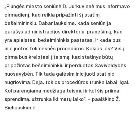
„Plungės miesto seniūnė D. Jurkuvienė mus informavo
pirmadienį, kad reikia pripažinti šį statinį
bešeimininkiu. Dabar lauksime, kada seniūnija
parašys administracijos direktoriui pranešimą, kad
yra apleistas, bešeimininkis pastatas, ir kada bus
inicijuotos tolimesnės procedūros. Kokios jos? Visų
pirma bus kreiptasi į teismą, kad statinys būtų
pripažintas bešeimininkiu ir perduotas Savivaldybės
nuosavybėn. Tik tada galėsim inicijuoti statinio
nugriovimą. Deja, tokios procedūros trunka labai ilgai.
Kol parengiama medžiaga teismui ir kol šis priima
sprendimą, užtrunka iki metų laiko“, – paaiškino Ž.
Bieliauskienė.