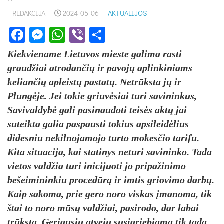
REDAKCIJA
2024-05-06
AKTUALIJOS
Facebook
Messenger
WhatsApp
Viber
Share
Kiekviename Lietuvos mieste galima rasti
graudžiai atrodančių ir pavojų aplinkiniams
keliančių apleistų pastatų. Netrūksta jų ir
Plungėje. Jei tokie griuvėsiai turi savininkus,
Savivaldybė gali pasinaudoti teisės aktų jai
suteikta galia paspausti tokius apsileidėlius
didesniu nekilnojamojo turto mokesčio tarifu.
Kita situacija, kai statinys neturi savininko. Tada
vietos valdžia turi inicijuoti jo pripažinimo
bešeimininkiu procedūrą ir imtis griovimo darbų.
Kaip sakoma, prie gero noro viskas įmanoma, tik
štai to noro mūsų valdžiai, pasirodo, dar labai
trūksta. Geriausiu atveju susigriebiama tik tada,