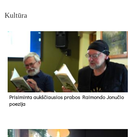
Kultūra
Pri­si­min­ta aukš­čiau­sios pra­bos Rai­mon­do Jo­nu­čio
poe­zi­ja