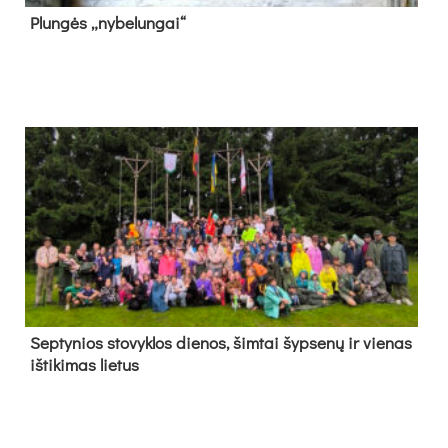
Plun­gės „ny­be­lun­gai“
Sep­ty­nios sto­vyk­los die­nos, šim­tai šyp­se­nų ir vie­nas
iš­ti­ki­mas lie­tus