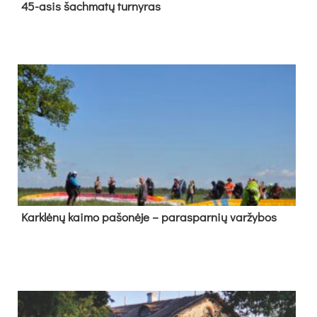
45-asis šach­ma­tų tur­ny­ras
Kark­lė­nų kai­mo pa­šo­nė­je – pa­ras­par­nių var­žy­bos