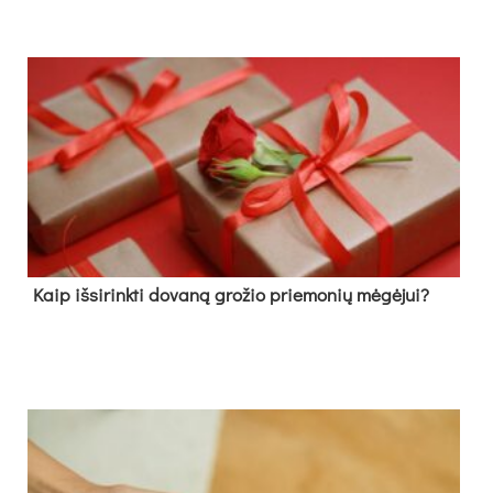
Kaip išsirinkti dovaną grožio priemonių mėgėjui?