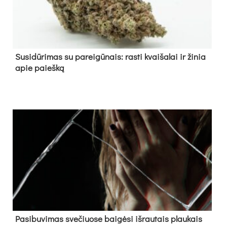
Su­si­dū­ri­mas su pa­rei­gū­nais: ras­ti kvai­ša­lai ir ži­nia
apie paieš­ką
Pa­si­bu­vi­mas sve­čiuo­se bai­gė­si iš­rau­tais plau­kais