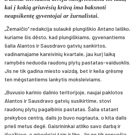
kai į kokią griuvėsių krūvą ima baksnoti
neapsikentę gyventojai ar žurnalistai.
„Žemaičio“ redakcija sulaukė plungiškio Antano laiško,
kuriame šis dėsto, kad plungiškiams, gyvenantiems
šalia Alantos ir Sausdravo gatvių sankirtos,
vadinamajame kareivinių kvartale, jau kurį laiką
ramybės neduoda raudonų plytų pastatas-vaiduoklis.
Jis ne tik gadina miesto vaizdą, bet ir kelia grėsmę
ten mėgstantiems lankytis moksleiviams.
„Buvusio karinio dalinio teritorijoje, naujai paklotos
Alantos ir Sausdravo gatvių susikirtime, stovi
raudonų plytų pagalbinis pastatas. Šalia statant
prekybos centrą, dalis jo buvo nugriauta, o kita dalis
prieš metus degė. Gaisrininkai atliko savo darbą ir
išvažiavo, o griuvėsiai taip ir liko. Jie ne tik nepuošia