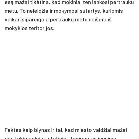
esą mažai tikėtina, kad mokiniai ten lankosi pertraukų
metu. To neleidžia ir mokymosi sutartys, kuriomis
vaikai įsipareigoja pertraukų metu neišeiti iš
mokyklos teritorijos.
Faktas kaip blynas ir tai, kad miesto valdžiai mažai
rūpi tokie apleisti statiniai, tampantys jaunimo