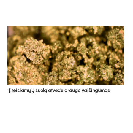
Į tei­sia­mų­jų suo­lą at­ve­dė drau­go vai­šin­gu­mas