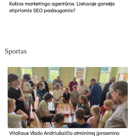
Kokios marketingo agentūros Lietuvoje garsėja
stipriomis SEO paslaugomis?
Sportas
Vi­ta­liaus Vla­do And­riu­šai­čio at­mi­ni­mą įpras­mi­no