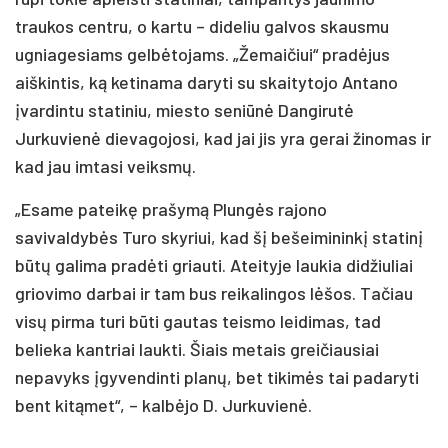
traukos centru, o kartu – dideliu galvos skausmu
ugniagesiams gelbėtojams. „Žemaičiui“ pradėjus
aiškintis, ką ketinama daryti su skaitytojo Antano
įvardintu statiniu, miesto seniūnė Dangirutė
Jurkuvienė dievagojosi, kad jai jis yra gerai žinomas ir
kad jau imtasi veiksmų.
„Esame pateikę prašymą Plungės rajono
savivaldybės Turo skyriui, kad šį bešeimininkį statinį
būtų galima pradėti griauti. Ateityje laukia didžiuliai
griovimo darbai ir tam bus reikalingos lėšos. Tačiau
visų pirma turi būti gautas teismo leidimas, tad
belieka kantriai laukti. Šiais metais greičiausiai
nepavyks įgyvendinti planų, bet tikimės tai padaryti
bent kitąmet“, – kalbėjo D. Jurkuvienė.