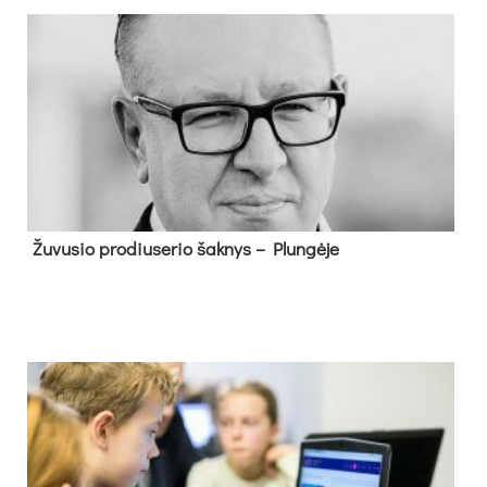
Žu­vu­sio pro­diu­se­rio šak­nys – Plun­gė­je