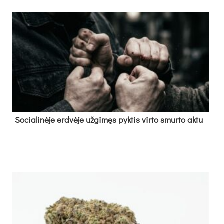
So­cia­li­nė­je erd­vė­je už­gi­męs pyk­tis vir­to smur­to ak­tu