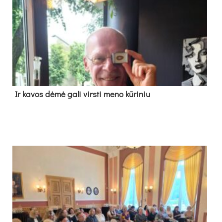
Ir ka­vos dė­mė ga­li virs­ti me­no kū­ri­niu