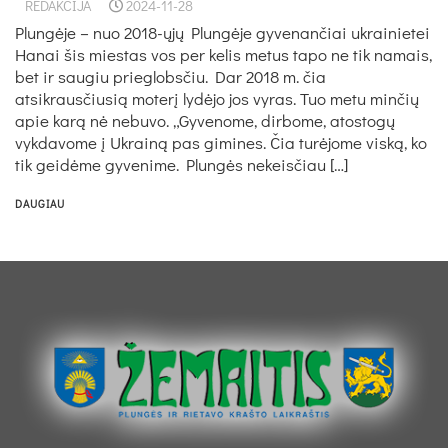
REDAKCIJA
2024-11-28
Plungėje – nuo 2018-ųjų Plungėje gyvenančiai ukrainietei
Hanai šis miestas vos per kelis metus tapo ne tik namais,
bet ir saugiu prieglobsčiu. Dar 2018 m. čia
atsikrausčiusią moterį lydėjo jos vyras. Tuo metu minčių
apie karą nė nebuvo. „Gyvenome, dirbome, atostogų
vykdavome į Ukrainą pas gimines. Čia turėjome viską, ko
tik geidėme gyvenime. Plungės nekeisčiau […]
DAUGIAU