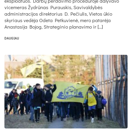
eksploatuos. Darbų perdavimo procedūroje dalyvavo
vicemeras Žydrūnas Purauskis, Savivaldybės
administracijos direktorius D. Pečiulis, Vietos ūkio
skyriaus vedėja Odeta Petkuvienė, mero patarėja
Anastasija Bojog, Strateginio planavimo ir […]
DAUGIAU