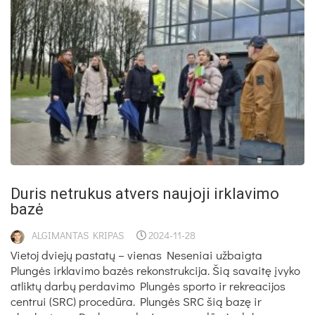
Duris netrukus atvers naujoji irklavimo
bazė
ALGIMANTAS KRIPAS
2024-11-28
Vietoj dviejų pastatų – vienas Neseniai užbaigta
Plungės irklavimo bazės rekonstrukcija. Šią savaitę įvyko
atliktų darbų perdavimo Plungės sporto ir rekreacijos
centrui (SRC) procedūra. Plungės SRC šią bazę ir