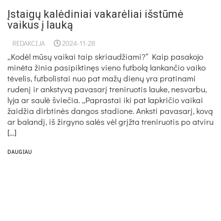
Įstaigų kalėdiniai vakarėliai išstūmė
vaikus į lauką
REDAKCIJA
2024-11-28
„Kodėl mūsų vaikai taip skriaudžiami?“ Kaip pasakojo
minėta žinia pasipiktinęs vieno futbolą lankančio vaiko
tėvelis, futbolistai nuo pat mažų dienų yra pratinami
rudenį ir ankstyvą pavasarį treniruotis lauke, nesvarbu,
lyja ar saulė šviečia. „Paprastai iki pat lapkričio vaikai
žaidžia dirbtinės dangos stadione. Anksti pavasarį, kovą
ar balandį, iš žirgyno salės vėl grįžta treniruotis po atviru
[…]
DAUGIAU