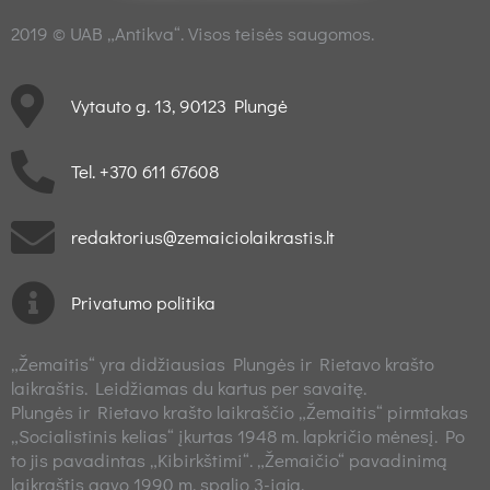
2019 © UAB „Antikva“. Visos teisės saugomos.
Vytauto g. 13, 90123 Plungė
Tel. +370 611 67608
redaktorius@zemaiciolaikrastis.lt
Privatumo politika
„Žemaitis“ yra didžiausias Plungės ir Rietavo krašto
laikraštis. Leidžiamas du kartus per savaitę.
Plungės ir Rietavo krašto laikraščio „Žemaitis“ pirmtakas
„Socialistinis kelias“ įkurtas 1948 m. lapkričio mėnesį. Po
to jis pavadintas „Kibirkštimi“. „Žemaičio“ pavadinimą
laikraštis gavo 1990 m. spalio 3-iąją.