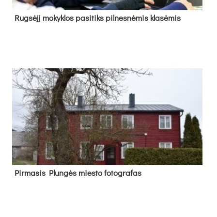
Rug­sė­jį mo­kyk­los pa­si­tiks pil­nes­nė­mis kla­sė­mis
Pir­ma­sis Plun­gės mies­to fo­tog­ra­fas