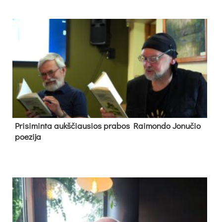
Pri­si­min­ta aukš­čiau­sios pra­bos Rai­mon­do Jo­nu­čio
poe­zi­ja