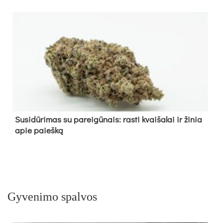
Su­si­dū­ri­mas su pa­rei­gū­nais: ras­ti kvai­ša­lai ir ži­nia
apie paieš­ką
Gyvenimo spalvos