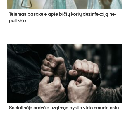
Teis­mas pa­sa­kė­le apie bi­čių ko­rių de­zin­fek­ci­ją ne­
pa­ti­kė­jo
So­cia­li­nė­je erd­vė­je už­gi­męs pyk­tis vir­to smur­to ak­tu