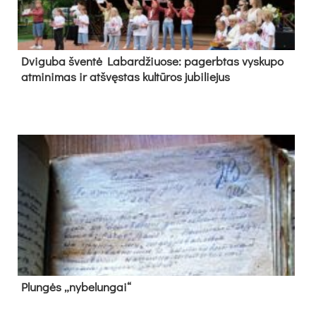
Dvi­gu­ba šven­tė La­bar­džiuo­se: pa­gerb­tas vys­ku­po
at­mi­ni­mas ir at­švęs­tas kul­tū­ros ju­bi­lie­jus
Plun­gės „ny­be­lun­gai“