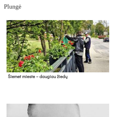
Plungė
Šie­met mies­te – dau­giau žie­dų