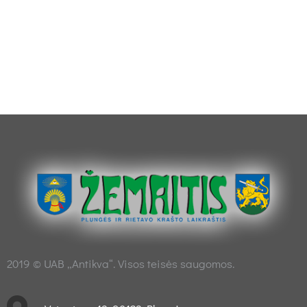
2019 © UAB „Antikva“. Visos teisės saugomos.