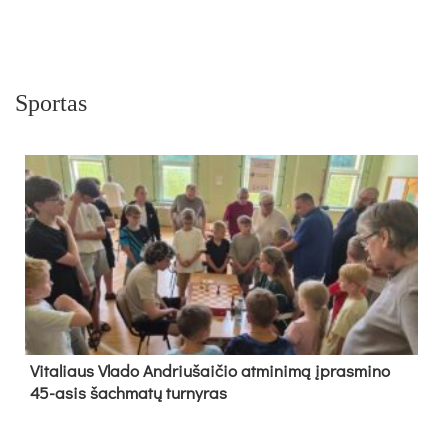
Sportas
Vi­ta­liaus Vla­do And­riu­šai­čio at­mi­ni­mą įpras­mi­no
45-asis šach­ma­tų tur­ny­ras