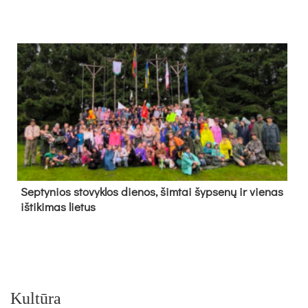
Sep­ty­nios sto­vyk­los die­nos, šim­tai šyp­se­nų ir vie­nas
iš­ti­ki­mas lie­tus
Kultūra