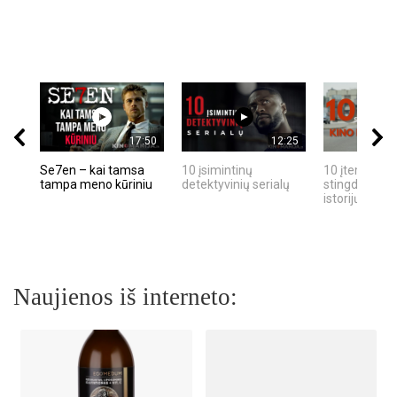
17:50
12:25
Se7en – kai tamsa
10 įsimintinų
10 įtemptų, k
tampa meno kūriniu
detektyvinių serialų
stingdančių k
istorijų
Naujienos iš interneto: