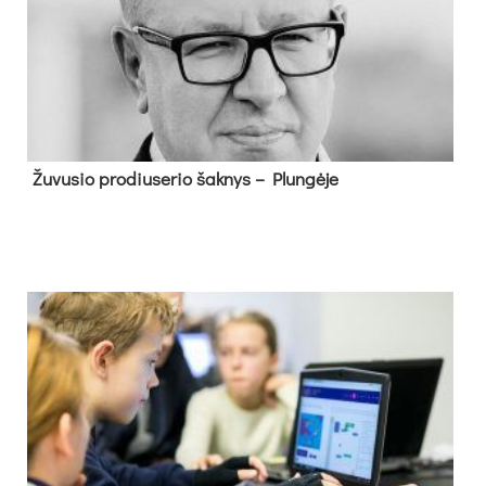
Žu­vu­sio pro­diu­se­rio šak­nys – Plun­gė­je