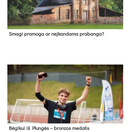
Sma­gi pra­mo­ga ar neį­kan­da­ma pra­ban­ga?
Bė­gi­kui iš Plun­gės – bron­zos me­da­lis