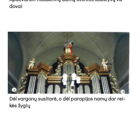
do­vai
Dėl var­go­nų su­si­ta­rė, o dėl pa­ra­pi­jos na­mų dar rei­
kės žy­gių