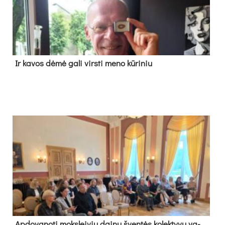
Ir ka­vos dė­mė ga­li virs­ti me­no kū­ri­niu
Ap­do­va­no­ti moks­lei­vių dai­nų šven­tės ko­lek­ty­vų va­