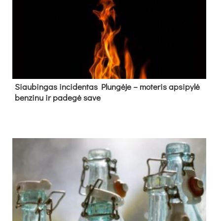
Siau­bin­gas in­ci­den­tas Plun­gė­je – mo­te­ris ap­si­py­lė
ben­zi­nu ir pa­de­gė sa­ve