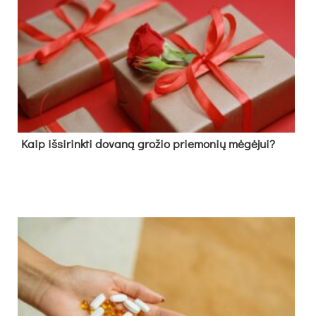
Kaip išsirinkti dovaną grožio priemonių mėgėjui?