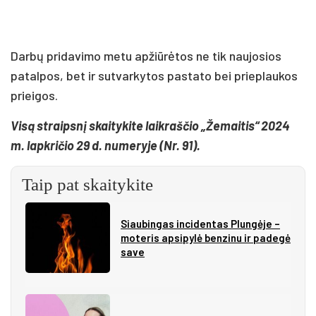
Darbų pridavimo metu apžiūrėtos ne tik naujosios
patalpos, bet ir sutvarkytos pastato bei prieplaukos
prieigos.
Visą straipsnį skaitykite laikraščio „Žemaitis“ 2024
m. lapkričio 29 d. numeryje (Nr. 91).
Taip pat skaitykite
Siau­bin­gas in­ci­den­tas Plun­gė­je –
mo­te­ris ap­si­py­lė ben­zi­nu ir pa­de­gė
sa­ve