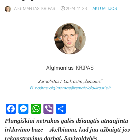
ALGIMANTAS KRIPAS
2024-11-28
AKTUALIJOS
Algimantas KRIPAS
Žurnalistas / Laikraštis „Žemaitis“
El. paštas: algimantas@zemaiciolaikrastis.lt
Facebook
Messenger
WhatsApp
Viber
Share
Plungiškiai netrukus galės džiaugtis atnaujinta
irklavimo baze – skelbiama, kad jau užbaigti jos
rekonstravimo darbai. Savivaldybės