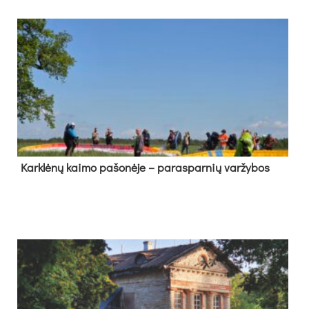
Kark­lė­nų kai­mo pa­šo­nė­je – pa­ras­par­nių var­žy­bos