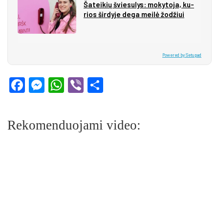
Ša­tei­kių švie­su­lys: mo­ky­to­ja, ku­
rios šir­dy­je de­ga mei­lė žo­džiui
Powered by Setupad
Facebook
Messenger
WhatsApp
Viber
Share
Rekomenduojami video: