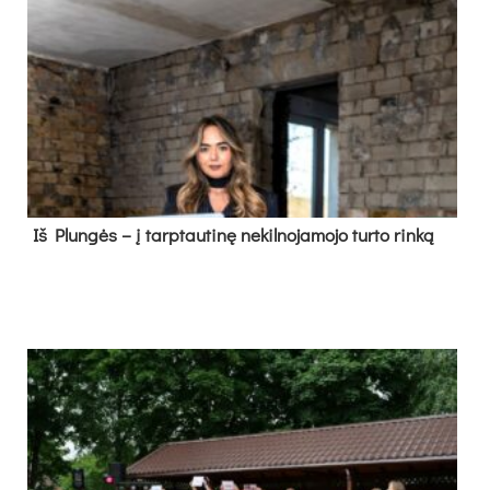
Iš Plungės – į tarptautinę nekilnojamojo turto rinką