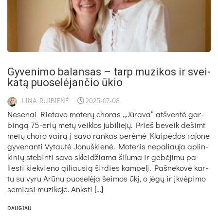
Gy­ve­ni­mo ba­lan­sas – tarp mu­zi­kos ir svei­
ka­tą puo­se­lė­jan­čio ūkio
LINA RUIBIENĖ
2025-07-08
Ne­se­nai Rie­ta­vo mo­te­rų cho­ras „Jū­ra­va“ at­šven­tė gar­
bin­gą 75-erių me­tų veik­los ju­bi­lie­jų. Prieš be­veik de­šimt
me­tų cho­ro vai­rą į sa­vo ran­kas pe­rė­mė Klai­pė­dos ra­jo­ne
gy­ve­nan­ti Vy­tau­tė Jo­nuš­kie­nė. Mo­te­ris ne­pa­liau­ja ap­lin­
ki­nių ste­bin­ti sa­vo sklei­džia­ma ši­lu­ma ir ge­bė­ji­mu pa­
lies­ti kiek­vie­no gi­liau­sią šir­dies kam­pe­lį. Paš­ne­ko­vė kar­
tu su vy­ru Arū­nu puo­se­lė­ja šei­mos ūkį, o jė­gų ir įkvė­pi­mo
se­mia­si mu­zi­ko­je. Anks­ti […]
DAUGIAU