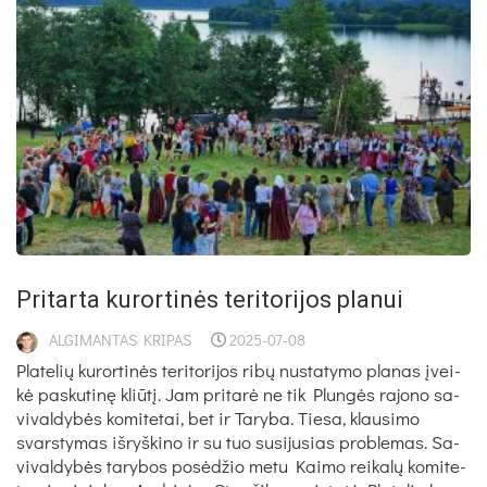
Pri­tar­ta ku­ror­ti­nės te­ri­to­ri­jos pla­nui
ALGIMANTAS KRIPAS
2025-07-08
Pla­te­lių ku­ror­ti­nės te­ri­to­ri­jos ri­bų nu­sta­ty­mo pla­nas įvei­
kė pa­sku­ti­nę kliū­tį. Jam pri­ta­rė ne tik Plun­gės ra­jo­no sa­
vi­val­dy­bės ko­mi­te­tai, bet ir Ta­ry­ba. Tie­sa, klau­si­mo
svars­ty­mas iš­ryš­ki­no ir su tuo su­si­ju­sias pro­ble­mas. Sa­
vi­val­dy­bės ta­ry­bos po­sė­džio me­tu Kai­mo rei­ka­lų ko­mi­te­