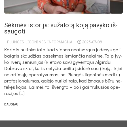
Sėk­mės is­to­ri­ja: su­ža­lo­tą ko­ją pa­vy­ko iš­
sau­go­ti
PLUNGĖS LIGONINĖS INFORMACIJA
2025-07-08
Kar­tais nu­tin­ka taip, kad vie­nas neat­sar­gus ju­de­sys ga­li
baig­tis skau­džias pa­sek­mes le­mian­čia ne­lai­me. Taip įvy­
ko Tve­rų se­niū­ni­jos (Rie­ta­vo sav.) gy­ven­to­jui Al­gir­dui
Dob­ra­vals­kiui, ku­ris ne­ty­čia pei­liu įsi­dū­rė sau į ko­ją. Ir jei
ne ar­ti­mų­jų ope­ra­ty­vu­mas, ne Plun­gės li­go­ni­nės me­di­kų
pro­fe­sio­na­lu­mas, ga­lė­jo nu­tik­ti taip, kad žmo­gus bū­tų ne­
te­kęs ko­jos. Lai­mei, to iš­veng­ta – po il­gai tru­ku­sios ope­
ra­ci­jos […]
DAUGIAU