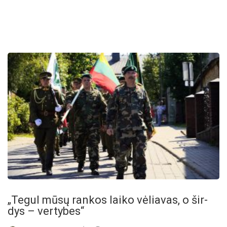
„Te­gul mū­sų ran­kos lai­ko vė­lia­vas, o šir­
dys – ver­ty­bes“