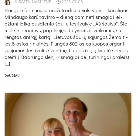
JURGITA NAGLIENĖ
2025-07-08
Plun­gė­je for­muo­ja­si gra­ži tra­di­ci­ja Vals­ty­bės – ka­ra­liaus
Min­dau­go ka­rū­na­vi­mo – die­ną pa­mi­nė­ti sma­giai lei­
džiant lai­ką pus­die­nio šau­lių fes­ti­va­ly­je „Aš šau­lys“. Šie­
met šis ren­gi­nys, pa­pil­nė­jęs da­ly­viais ir veik­lo­mis, su­
reng­tas ant­rą­jį kar­tą. Lie­tu­vos šau­lių są­jun­gos Že­mai­ti­
jos 8-osios rink­ti­nės Plun­gės 802-osios kuo­pos or­ga­ni­
zuo­ja­mas fes­ti­va­lis šven­ti­nę Lie­pos 6-ąją kvie­tė šei­mas
atei­ti į Bab­run­go slė­nį ir sma­giai bei tu­ri­nin­gai pra­leis­ti
[…]
DAUGIAU