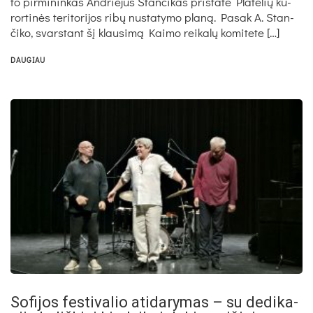
to pir­mi­nin­kas And­rie­jus Stan­či­kas pri­sta­tė Pla­te­lių ku­
ror­ti­nės te­ri­to­ri­jos ri­bų nu­sta­ty­mo pla­ną. Pa­sak A. Stan­
či­ko, svars­tant šį klau­si­mą Kai­mo rei­ka­lų ko­mi­te­te […]
DAUGIAU
So­fi­jos fes­ti­va­lio ati­da­ry­mas – su de­di­ka­