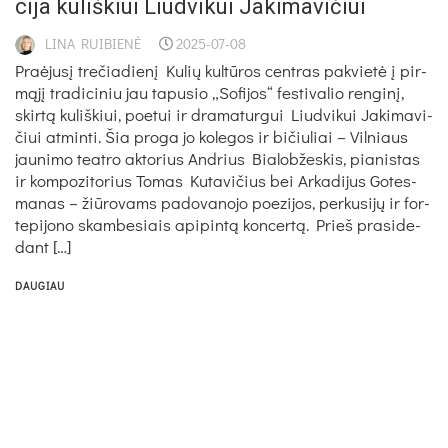
ci­ja ku­liš­kiui Liud­vi­kui Ja­ki­ma­vi­čiui
LINA RUIBIENĖ
2025-07-08
Praė­ju­sį tre­čia­die­nį Ku­lių kul­tū­ros cent­ras pa­kvie­tė į pir­
mą­jį tra­di­ci­niu jau ta­pu­sio „So­fi­jos“ fes­ti­va­lio ren­gi­nį,
skir­tą ku­liš­kiui, poe­tui ir dra­ma­tur­gui Liud­vi­kui Ja­ki­ma­vi­
čiui at­min­ti. Šia pro­ga jo ko­le­gos ir bi­čiu­liai – Vil­niaus
jau­ni­mo teat­ro ak­to­rius And­rius Bia­lob­žes­kis, pia­nis­tas
ir kom­po­zi­to­rius To­mas Ku­ta­vi­čius bei Ar­ka­di­jus Go­tes­
ma­nas – žiū­ro­vams pa­do­va­no­jo poe­zi­jos, per­ku­si­jų ir for­
te­pi­jo­no skam­be­siais api­pin­tą kon­cer­tą. Prieš pra­si­de­
dant […]
DAUGIAU