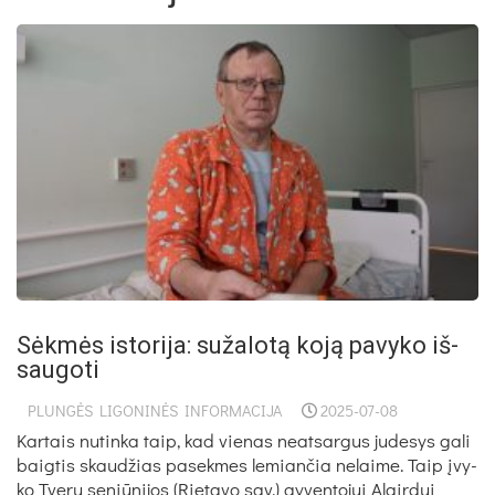
Sėk­mės is­to­ri­ja: su­ža­lo­tą ko­ją pa­vy­ko iš­
sau­go­ti
PLUNGĖS LIGONINĖS INFORMACIJA
2025-07-08
Kar­tais nu­tin­ka taip, kad vie­nas neat­sar­gus ju­de­sys ga­li
baig­tis skau­džias pa­sek­mes le­mian­čia ne­lai­me. Taip įvy­
ko Tve­rų se­niū­ni­jos (Rie­ta­vo sav.) gy­ven­to­jui Al­gir­dui