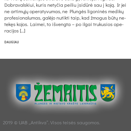
Dob­ra­vals­kiui, ku­ris ne­ty­čia pei­liu įsi­dū­rė sau į ko­ją. Ir jei
ne ar­ti­mų­jų ope­ra­ty­vu­mas, ne Plun­gės li­go­ni­nės me­di­kų
pro­fe­sio­na­lu­mas, ga­lė­jo nu­tik­ti taip, kad žmo­gus bū­tų ne­
te­kęs ko­jos. Lai­mei, to iš­veng­ta – po il­gai tru­ku­sios ope­
ra­ci­jos […]
DAUGIAU
2019 © UAB „Antikva“. Visos teisės saugomos.