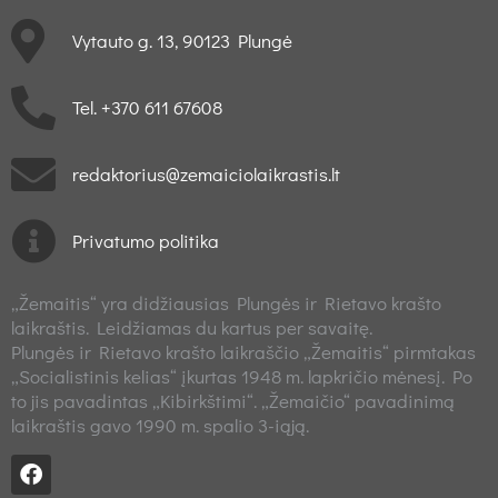
Vytauto g. 13, 90123 Plungė
Tel. +370 611 67608
redaktorius@zemaiciolaikrastis.lt
Privatumo politika
„Žemaitis“ yra didžiausias Plungės ir Rietavo krašto
laikraštis. Leidžiamas du kartus per savaitę.
Plungės ir Rietavo krašto laikraščio „Žemaitis“ pirmtakas
„Socialistinis kelias“ įkurtas 1948 m. lapkričio mėnesį. Po
to jis pavadintas „Kibirkštimi“. „Žemaičio“ pavadinimą
laikraštis gavo 1990 m. spalio 3-iąją.