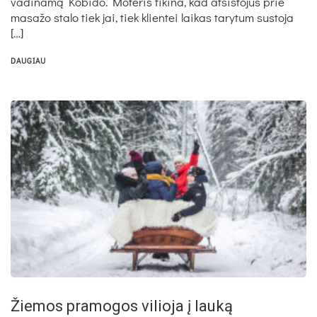
vadinamą Kobido. Moteris tikina, kad atsistojus prie
masažo stalo tiek jai, tiek klientei laikas tarytum sustoja
[…]
DAUGIAU
Žie­mos pra­mo­gos vi­lio­ja į lau­ką