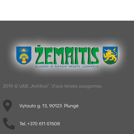
2019 © UAB „Antikva“. Visos teisės saugomos.
Vytauto g. 13, 90123 Plungė
Tel. +370 611 67608