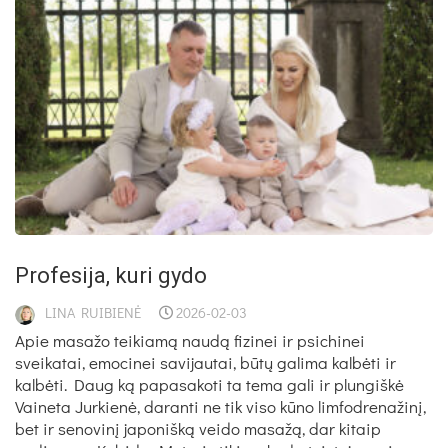
Profesija, kuri gydo
LINA RUIBIENĖ
2026-02-03
Apie masažo teikiamą naudą fizinei ir psichinei
sveikatai, emocinei savijautai, būtų galima kalbėti ir
kalbėti. Daug ką papasakoti ta tema gali ir plungiškė
Vaineta Jurkienė, daranti ne tik viso kūno limfodrenažinį,
bet ir senovinį japonišką veido masažą, dar kitaip