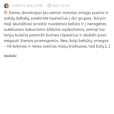
JURGITA NAGLIENĖ
2026-02-03
Ši žie­ma, do­va­no­ju­si jau se­niai ma­ty­tas snie­go pus­nis ir
so­li­dų šal­tu­ką, pa­skirs­tė tau­tie­čius į dvi gru­pes. Kol pir­
mo­ji skun­džia­si pra­stai nu­va­ly­tais ke­liais ir į ne­re­gė­tas
aukš­tu­mas šo­ku­sio­mis šil­dy­mo są­skai­to­mis, ant­ro­ji tuo
tar­pu kvie­čia pa­mirš­ti bui­ties rū­pes­čius ir sku­bė­ti pa­si­
mė­gau­ti žie­mos pra­mo­go­mis. Nes, kaip be­bū­tų, snie­gas
– tik lai­ki­nas ir re­tas sve­čias mū­sų kraš­tuo­se, tad bū­tų […]
DAUGIAU