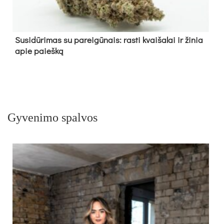
Su­si­dū­ri­mas su pa­rei­gū­nais: ras­ti kvai­ša­lai ir ži­nia
apie paieš­ką
Gyvenimo spalvos