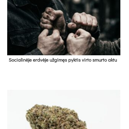
So­cia­li­nė­je erd­vė­je už­gi­męs pyk­tis vir­to smur­to ak­tu