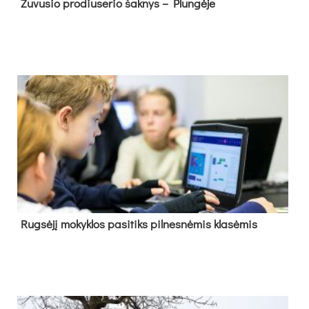
Žu­vu­sio pro­diu­se­rio šak­nys – Plun­gė­je
Rug­sė­jį mo­kyk­los pa­si­tiks pil­nes­nė­mis kla­sė­mis