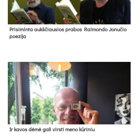
Pri­si­min­ta aukš­čiau­sios pra­bos Rai­mon­do Jo­nu­čio
poe­zi­ja
Ir ka­vos dė­mė ga­li virs­ti me­no kū­ri­niu