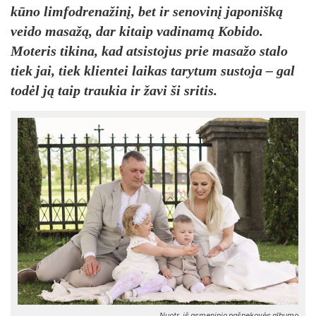
kūno limfodrenažinį, bet ir senovinį japonišką
veido masažą, dar kitaip vadinamą Kobido.
Moteris tikina, kad atsistojus prie masažo stalo
tiek jai, tiek klientei laikas tarytum sustoja – gal
todėl ją taip traukia ir žavi ši sritis.
Nuotr. iš asmeninio pašnekovės albumo