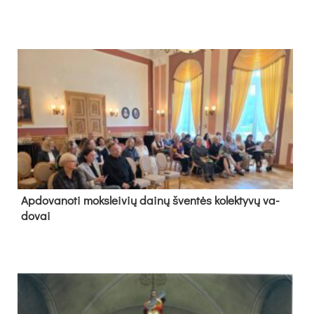
Ap­do­va­no­ti moks­lei­vių dai­nų šven­tės ko­lek­ty­vų va­
do­vai