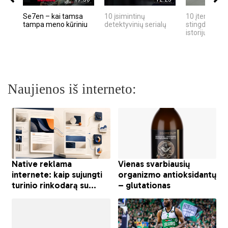
Se7en – kai tamsa
10 įsimintinų
10 įtemptų, k
tampa meno kūriniu
detektyvinių serialų
stingdančių k
istorijų
Naujienos iš interneto: