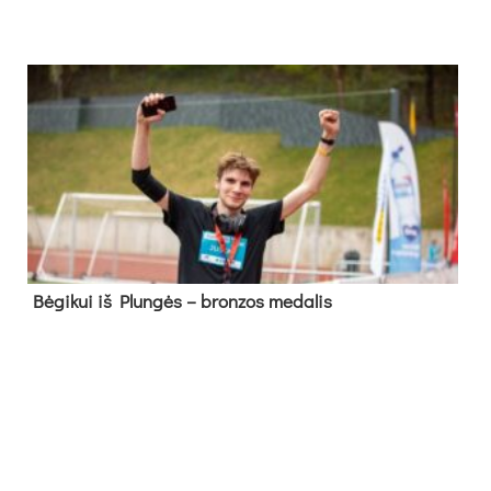
Bė­gi­kui iš Plun­gės – bron­zos me­da­lis