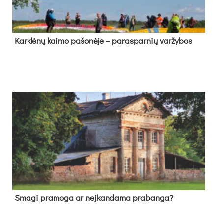
Kark­lė­nų kai­mo pa­šo­nė­je – pa­ras­par­nių var­žy­bos
Sma­gi pra­mo­ga ar neį­kan­da­ma pra­ban­ga?