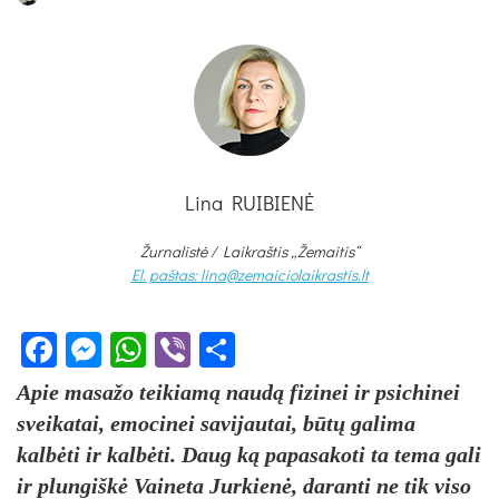
Lina RUIBIENĖ
Žurnalistė /
Laikraštis „Žemaitis“
El. paštas: lina@zemaiciolaikrastis.lt
Facebook
Messenger
WhatsApp
Viber
Share
Apie masažo teikiamą naudą fizinei ir psichinei
sveikatai, emocinei savijautai, būtų galima
kalbėti ir kalbėti. Daug ką papasakoti ta tema gali
ir plungiškė Vaineta Jurkienė, daranti ne tik viso