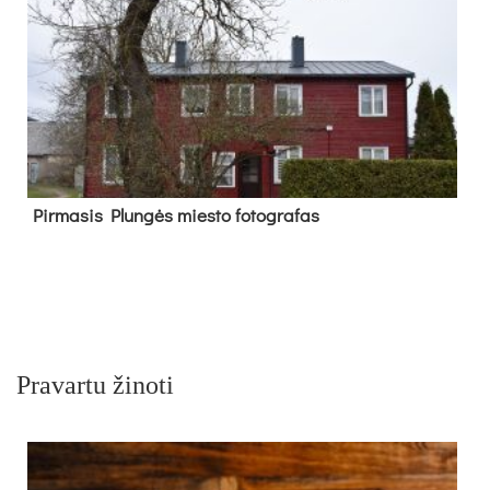
Pir­ma­sis Plun­gės mies­to fo­tog­ra­fas
Pravartu žinoti