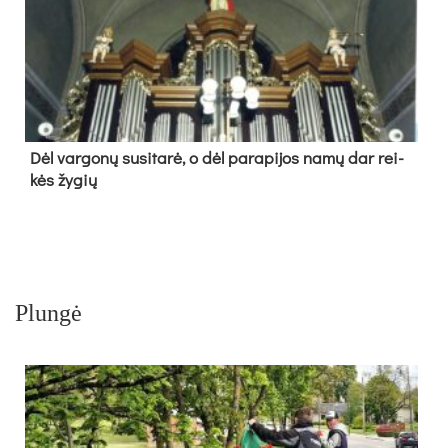
Dėl var­go­nų su­si­ta­rė, o dėl pa­ra­pi­jos na­mų dar rei­
kės žy­gių
Plungė