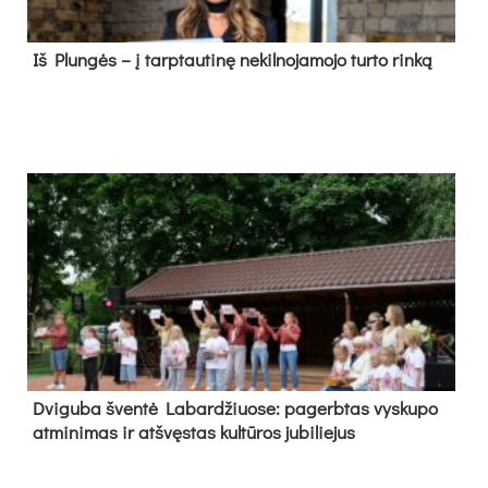
Iš Plungės – į tarptautinę nekilnojamojo turto rinką
Dvi­gu­ba šven­tė La­bar­džiuo­se: pa­gerb­tas vys­ku­po
at­mi­ni­mas ir at­švęs­tas kul­tū­ros ju­bi­lie­jus