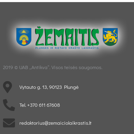
2019 © UAB „Antikva“. Visos teisės saugomos.
Vytauto g. 13, 90123 Plungė
Tel. +370 611 67608
redaktorius@zemaiciolaikrastis.lt