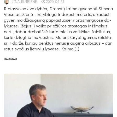
LINA RUIBIENĖ
2026-04-21
Rie­ta­vvo savivaldybės, Drobs­tų kai­me gy­ve­nan­ti Si­mo­na
Vieš­niaus­kie­nė – kū­ry­bin­ga ir darbš­ti mo­te­ris, at­ra­du­si
gy­ve­ni­mo džiaugs­mą pa­pras­tuo­se ir pra­smin­guo­se da­
ly­kuo­se. Išė­ju­si į vai­ko prie­žiū­ros ato­sto­gas ir iš­mo­ku­si
ner­ti, da­bar drobs­tiš­kė ku­ria mie­lus vai­kiš­kus žais­liu­kus,
ku­rie džiu­gi­na ma­žuo­sius. Mo­ters kū­ry­bin­gu­mas reiš­kia­
si ir dar­že, kur jau penk­tus me­tus ji au­gi­na ar­bū­zus – dar
re­tus sve­čius lie­tu­vių lys­vė­se. Kai­mo […]
DAUGIAU