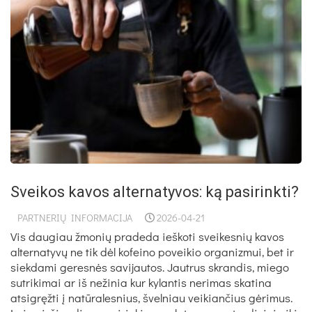
Sveikos kavos alternatyvos: ką pasirinkti?
PARTNERIŲ INFORMACIJA
2026-04-21
Vis daugiau žmonių pradeda ieškoti sveikesnių kavos
alternatyvų ne tik dėl kofeino poveikio organizmui, bet ir
siekdami geresnės savijautos. Jautrus skrandis, miego
sutrikimai ar iš nežinia kur kylantis nerimas skatina
atsigręžti į natūralesnius, švelniau veikiančius gėrimus.