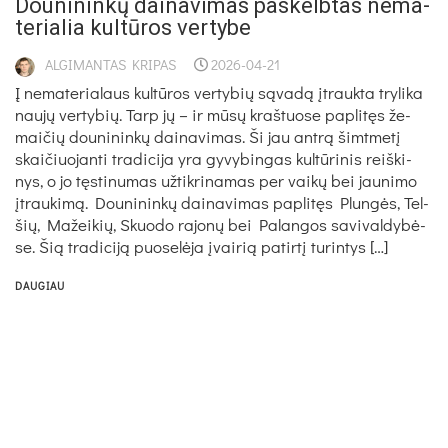
Dou­ni­nin­kų dai­na­vi­mas pa­skelb­tas ne­ma­
te­ria­lia kul­tū­ros ver­ty­be
ALGIMANTAS KRIPAS
2026-04-21
Į ne­ma­te­ria­laus kul­tū­ros ver­ty­bių są­va­dą įtrauk­ta try­li­ka
nau­jų ver­ty­bių. Tarp jų – ir mū­sų kraš­tuo­se pa­pli­tęs že­
mai­čių dou­ni­nin­kų dai­na­vi­mas. Ši jau ant­rą šimt­me­tį
skai­čiuo­jan­ti tra­di­ci­ja yra gy­vy­bin­gas kul­tū­ri­nis reiš­ki­
nys, o jo tęs­ti­nu­mas už­tik­ri­na­mas per vai­kų bei jau­ni­mo
įtrau­ki­mą. Dou­ni­nin­kų dai­na­vi­mas pa­pli­tęs Plun­gės, Tel­
šių, Ma­žei­kių, Skuo­do ra­jo­nų bei Pa­lan­gos sa­vi­val­dy­bė­
se. Šią tra­di­ci­ją puo­se­lė­ja įvai­rią pa­tir­tį tu­rin­tys […]
DAUGIAU