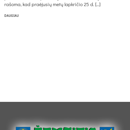
ra­šo­ma, kad praė­ju­sių me­tų lapk­ri­čio 25 d. […]
DAUGIAU