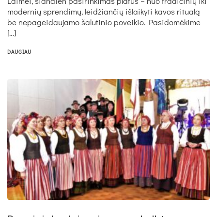
Laimei, šiandien pasirinkimas platus – nuo tradicinių iki
modernių sprendimų, leidžiančių išlaikyti kavos ritualą
be nepageidaujamo šalutinio poveikio. Pasidomėkime
[…]
DAUGIAU