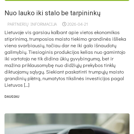
Nuo lauko iki stalo be tarpininkų
PARTNERIŲ INFORMACIJA
2026-04-21
Lietuvoje vis garsiau kalbant apie vietos ekonomikos
stiprinimą, trumposios maisto tiekimo grandinės išlieka
viena svarbiausių, tačiau dar ne iki galo išnaudotų
galimybių. Tiesioginis produkcijos kelias nuo gamintojo
iki vartotojo ne tik didina ūkių gyvybingumą, bet ir
mažina priklausomybę nuo didžiųjų prekybos tinklų
diktuojamų sąlygų. Siekiant paskatinti trumpųjų maisto
grandinių plėtrą, numatytos tikslinės investicijos pagal
Lietuvos […]
DAUGIAU