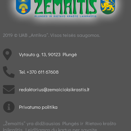
2019 © UAB „Antikva“. Visos teisės saugomos.
Vytauto g. 13, 90123 Plungė
Tel. +370 611 67608
redaktorius@zemaiciolaikrastis.lt
Privatumo politika
„Žemaitis“ yra didžiausias Plungės ir Rietavo krašto
laikraštis. Leidžiamas du kartus per savaitę.