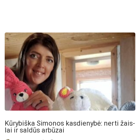
Kū­ry­biš­ka Si­mo­nos kas­die­ny­bė: ner­ti žais­
lai ir sal­dūs ar­bū­zai