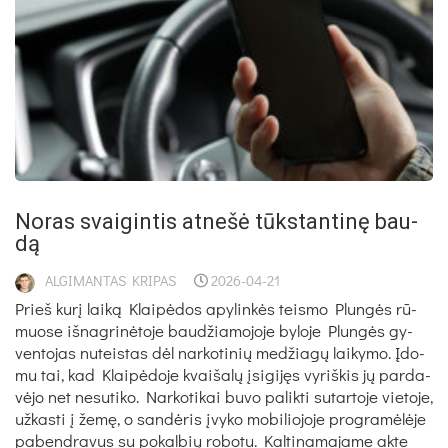
No­ras svai­gin­tis at­ne­šė tūks­tan­ti­nę bau­
dą
ALGIMANTAS KRIPAS
2026-04-21
Prieš ku­rį lai­ką Klai­pė­dos apy­lin­kės teis­mo Plun­gės rū­
muo­se iš­nag­ri­nė­to­je bau­džia­mo­jo­je by­lo­je Plun­gės gy­
ven­to­jas nu­teis­tas dėl nar­ko­ti­nių me­džia­gų lai­ky­mo. Įdo­
mu tai, kad Klai­pė­do­je kvai­ša­lų įsi­gi­jęs vy­riš­kis jų par­da­
vė­jo net ne­su­ti­ko. Nar­ko­ti­kai bu­vo pa­lik­ti su­tar­to­je vie­to­je,
už­kas­ti į že­mę, o san­dė­ris įvy­ko mo­bi­lio­jo­je pro­gra­mė­lė­je
pa­bend­ra­vus su po­kal­bių ro­bo­tu. Kal­ti­na­ma­ja­me ak­te