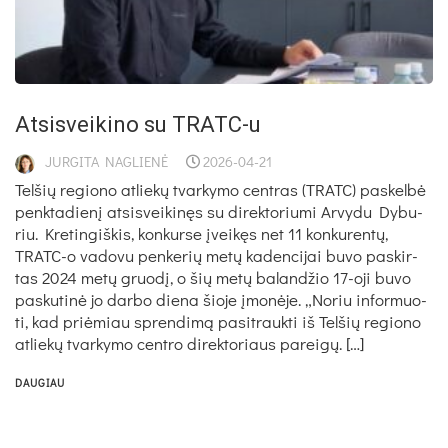
At­sis­vei­ki­no su TRATC-u
JURGITA NAGLIENĖ
2026-04-21
Tel­šių re­gio­no at­lie­kų tvar­ky­mo cent­ras (TRATC) pa­skel­bė
penk­ta­die­nį at­si­svei­ki­nęs su di­rek­to­riu­mi Ar­vy­du Dy­bu­
riu. Kre­tin­giš­kis, kon­kur­se įvei­kęs net 11 kon­ku­ren­tų,
TRATC-o va­do­vu pen­ke­rių me­tų ka­den­ci­jai bu­vo pa­skir­
tas 2024 me­tų gruo­dį, o šių me­tų ba­lan­džio 17-oji bu­vo
pa­sku­ti­nė jo dar­bo die­na šio­je įmo­nė­je. „No­riu in­for­muo­
ti, kad priė­miau spren­di­mą pa­si­trauk­ti iš Tel­šių re­gio­no
at­lie­kų tvar­ky­mo cent­ro di­rek­to­riaus pa­rei­gų. […]
DAUGIAU