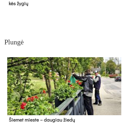
kės žy­gių
Plungė
Šie­met mies­te – dau­giau žie­dų