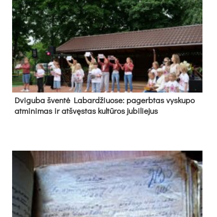
Dvi­gu­ba šven­tė La­bar­džiuo­se: pa­gerb­tas vys­ku­po
at­mi­ni­mas ir at­švęs­tas kul­tū­ros ju­bi­lie­jus