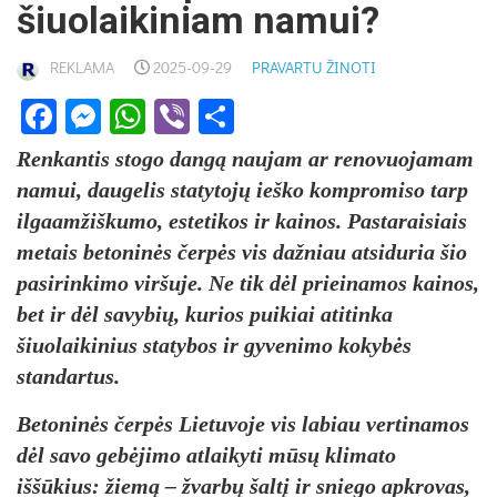
šiuolaikiniam namui?
REKLAMA
2025-09-29
PRAVARTU ŽINOTI
Facebook
Messenger
WhatsApp
Viber
Share
Renkantis stogo dangą naujam ar renovuojamam
namui, daugelis statytojų ieško kompromiso tarp
ilgaamžiškumo, estetikos ir kainos. Pastaraisiais
metais betoninės čerpės vis dažniau atsiduria šio
pasirinkimo viršuje. Ne tik dėl prieinamos kainos,
bet ir dėl savybių, kurios puikiai atitinka
šiuolaikinius statybos ir gyvenimo kokybės
standartus.
Betoninės čerpės Lietuvoje vis labiau vertinamos
dėl savo gebėjimo atlaikyti mūsų klimato
iššūkius: žiemą – žvarbų šaltį ir sniego apkrovas,