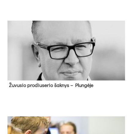
Žu­vu­sio pro­diu­se­rio šak­nys – Plun­gė­je