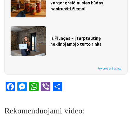
vargo: greičiausias būdas
pasiruošti žiemai
Iš Plungės – į tarptautinę
nekilnojamojo turto rinką
Powered by Setupad
Facebook
Messenger
WhatsApp
Viber
Share
Rekomenduojami video: