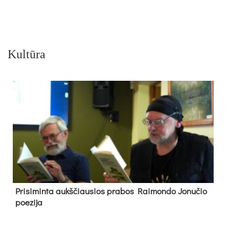
Kultūra
Pri­si­min­ta aukš­čiau­sios pra­bos Rai­mon­do Jo­nu­čio
poe­zi­ja