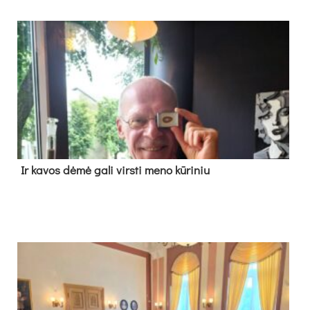
Ir ka­vos dė­mė ga­li virs­ti me­no kū­ri­niu