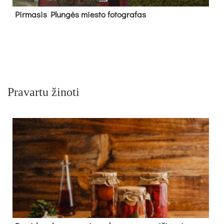
Pir­ma­sis Plun­gės mies­to fo­tog­ra­fas
Pravartu žinoti