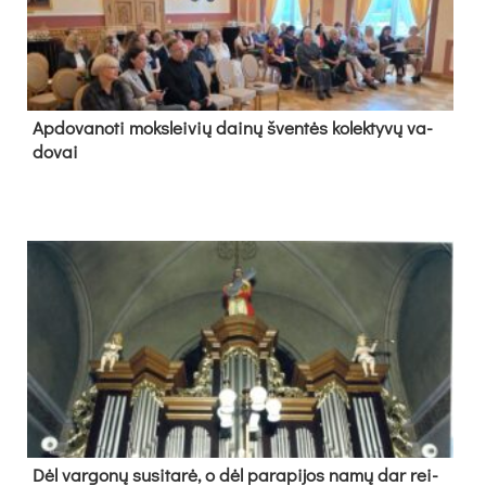
Ap­do­va­no­ti moks­lei­vių dai­nų šven­tės ko­lek­ty­vų va­
do­vai
Dėl var­go­nų su­si­ta­rė, o dėl pa­ra­pi­jos na­mų dar rei­