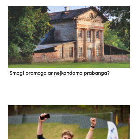
Sma­gi pra­mo­ga ar neį­kan­da­ma pra­ban­ga?