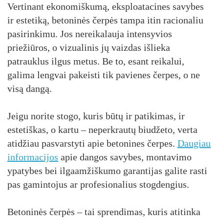
Vertinant ekonomiškumą, eksploatacines savybes
ir estetiką, betoninės čerpės tampa itin racionaliu
pasirinkimu. Jos nereikalauja intensyvios
priežiūros, o vizualinis jų vaizdas išlieka
patrauklus ilgus metus. Be to, esant reikalui,
galima lengvai pakeisti tik pavienes čerpes, o ne
visą dangą.
Jeigu norite stogo, kuris būtų ir patikimas, ir
estetiškas, o kartu – neperkrautų biudžeto, verta
atidžiau pasvarstyti apie betonines čerpes.
Daugiau
informacijos
apie dangos savybes, montavimo
ypatybes bei ilgaamžiškumo garantijas galite rasti
pas gamintojus ar profesionalius stogdengius.
Betoninės čerpės – tai sprendimas, kuris atitinka