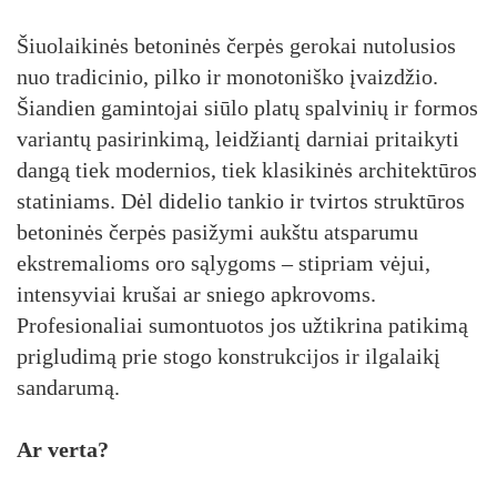
Šiuolaikinės betoninės čerpės gerokai nutolusios
nuo tradicinio, pilko ir monotoniško įvaizdžio.
Šiandien gamintojai siūlo platų spalvinių ir formos
variantų pasirinkimą, leidžiantį darniai pritaikyti
dangą tiek modernios, tiek klasikinės architektūros
statiniams. Dėl didelio tankio ir tvirtos struktūros
betoninės čerpės pasižymi aukštu atsparumu
ekstremalioms oro sąlygoms – stipriam vėjui,
intensyviai krušai ar sniego apkrovoms.
Profesionaliai sumontuotos jos užtikrina patikimą
prigludimą prie stogo konstrukcijos ir ilgalaikį
sandarumą.
Ar verta?