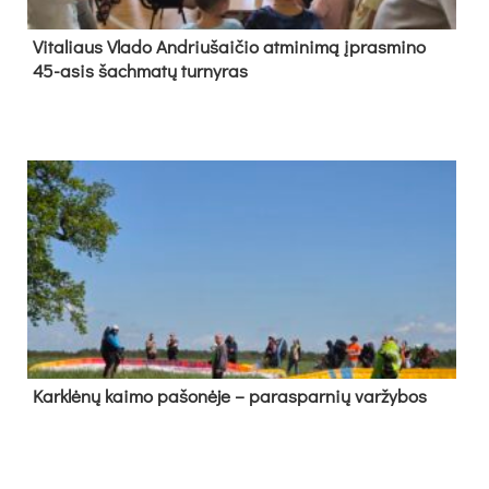
Vi­ta­liaus Vla­do And­riu­šai­čio at­mi­ni­mą įpras­mi­no
45-asis šach­ma­tų tur­ny­ras
Kark­lė­nų kai­mo pa­šo­nė­je – pa­ras­par­nių var­žy­bos