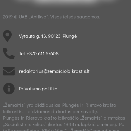
2019 © UAB „Antikva“. Visos teisės saugomos.
Vytauto g. 13, 90123 Plungė
Tel. +370 611 67608
redaktorius@zemaiciolaikrastis.lt
Privatumo politika
„Žemaitis“ yra didžiausias Plungės ir Rietavo krašto
laikraštis. Leidžiamas du kartus per savaitę.
Plungės ir Rietavo krašto laikraščio „Žemaitis“ pirmtakas
„Socialistinis kelias“ įkurtas 1948 m. lapkričio mėnesį. Po
to jis pavadintas „Kibirkštimi“. „Žemaičio“ pavadinimą