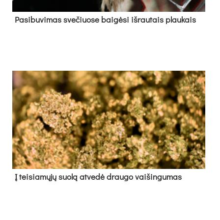
Pa­si­bu­vi­mas sve­čiuo­se bai­gė­si iš­rau­tais plau­kais
Į tei­sia­mų­jų suo­lą at­ve­dė drau­go vai­šin­gu­mas