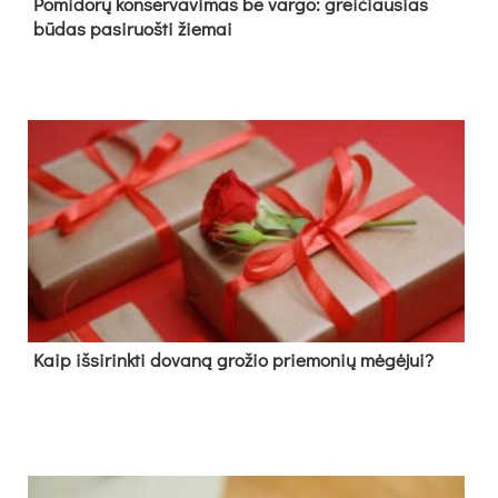
Pomidorų konservavimas be vargo: greičiausias
būdas pasiruošti žiemai
Kaip išsirinkti dovaną grožio priemonių mėgėjui?