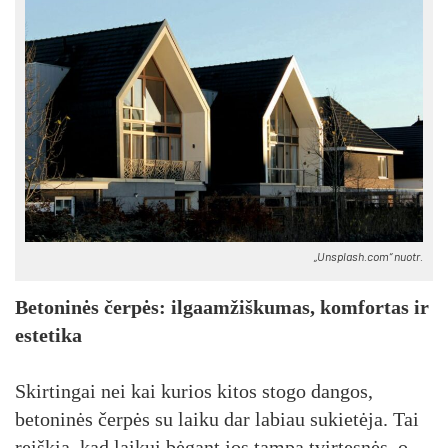
„Unsplash.com“ nuotr.
Betoninės čerpės: ilgaamžiškumas, komfortas ir
estetika
Skirtingai nei kai kurios kitos stogo dangos,
betoninės čerpės su laiku dar labiau sukietėja. Tai
reiškia, kad laikui bėgant jos tampa tvirtesnės, o