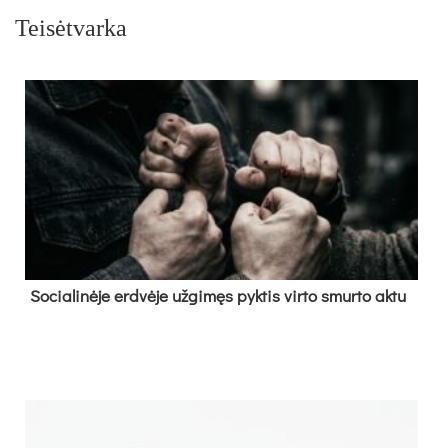
Teisėtvarka
So­cia­li­nė­je erd­vė­je už­gi­męs pyk­tis vir­to smur­to ak­tu