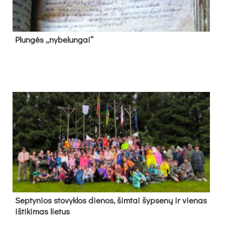
Plun­gės „ny­be­lun­gai“
Sep­ty­nios sto­vyk­los die­nos, šim­tai šyp­se­nų ir vie­nas
iš­ti­ki­mas lie­tus