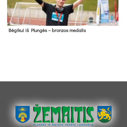
Bė­gi­kui iš Plun­gės – bron­zos me­da­lis