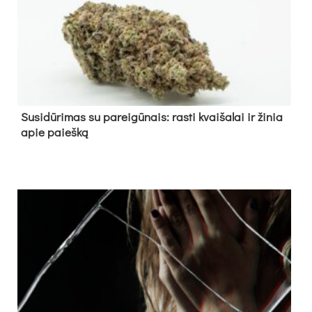
Su­si­dū­ri­mas su pa­rei­gū­nais: ras­ti kvai­ša­lai ir ži­nia
apie paieš­ką