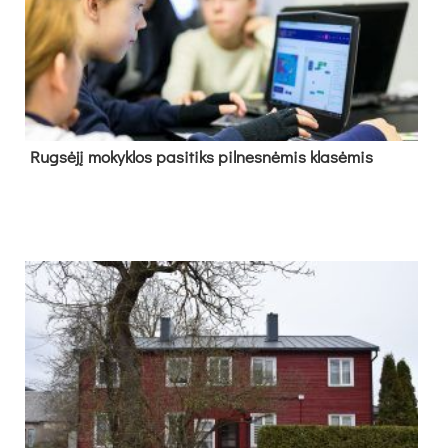
Rug­sė­jį mo­kyk­los pa­si­tiks pil­nes­nė­mis kla­sė­mis