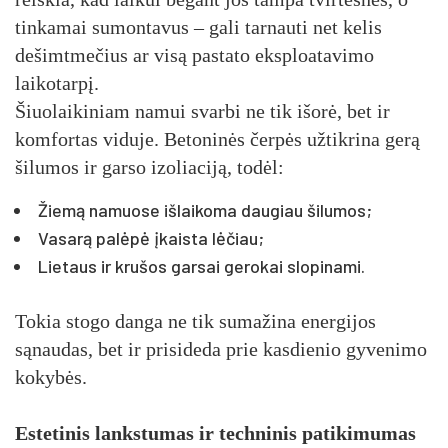
tinkamai sumontavus – gali tarnauti net kelis
dešimtmečius ar visą pastato eksploatavimo
laikotarpį.
Šiuolaikiniam namui svarbi ne tik išorė, bet ir
komfortas viduje. Betoninės čerpės užtikrina gerą
šilumos ir garso izoliaciją, todėl:
Žiemą namuose išlaikoma daugiau šilumos;
Vasarą palėpė įkaista lėčiau;
Lietaus ir krušos garsai gerokai slopinami.
Tokia stogo danga ne tik sumažina energijos
sąnaudas, bet ir prisideda prie kasdienio gyvenimo
kokybės.
Estetinis lankstumas ir techninis patikimumas