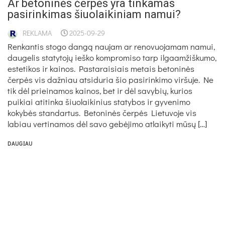
Ar betoninės čerpės yra tinkamas
pasirinkimas šiuolaikiniam namui?
REKLAMA
2025-09-29
Renkantis stogo dangą naujam ar renovuojamam namui,
daugelis statytojų ieško kompromiso tarp ilgaamžiškumo,
estetikos ir kainos. Pastaraisiais metais betoninės
čerpės vis dažniau atsiduria šio pasirinkimo viršuje. Ne
tik dėl prieinamos kainos, bet ir dėl savybių, kurios
puikiai atitinka šiuolaikinius statybos ir gyvenimo
kokybės standartus. Betoninės čerpės Lietuvoje vis
labiau vertinamos dėl savo gebėjimo atlaikyti mūsų […]
DAUGIAU