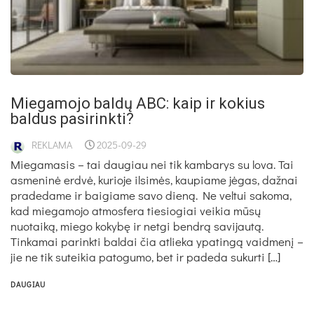
Miegamojo baldų ABC: kaip ir kokius
baldus pasirinkti?
REKLAMA
2025-09-29
Miegamasis – tai daugiau nei tik kambarys su lova. Tai
asmeninė erdvė, kurioje ilsimės, kaupiame jėgas, dažnai
pradedame ir baigiame savo dieną. Ne veltui sakoma,
kad miegamojo atmosfera tiesiogiai veikia mūsų
nuotaiką, miego kokybę ir netgi bendrą savijautą.
Tinkamai parinkti baldai čia atlieka ypatingą vaidmenį –
jie ne tik suteikia patogumo, bet ir padeda sukurti […]
DAUGIAU