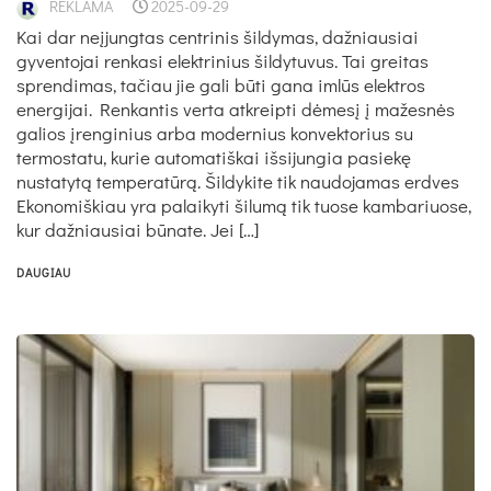
REKLAMA
2025-09-29
Kai dar neįjungtas centrinis šildymas, dažniausiai
gyventojai renkasi elektrinius šildytuvus. Tai greitas
sprendimas, tačiau jie gali būti gana imlūs elektros
energijai. Renkantis verta atkreipti dėmesį į mažesnės
galios įrenginius arba modernius konvektorius su
termostatu, kurie automatiškai išsijungia pasiekę
nustatytą temperatūrą. Šildykite tik naudojamas erdves
Ekonomiškiau yra palaikyti šilumą tik tuose kambariuose,
kur dažniausiai būnate. Jei […]
DAUGIAU