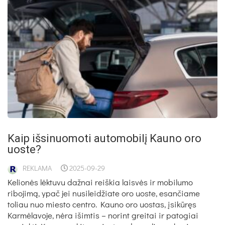
Kaip išsinuomoti automobilį Kauno oro
uoste?
REKLAMA
2025-09-29
Kelionės lėktuvu dažnai reiškia laisvės ir mobilumo
ribojimą, ypač jei nusileidžiate oro uoste, esančiame
toliau nuo miesto centro. Kauno oro uostas, įsikūręs
Karmėlavoje, nėra išimtis – norint greitai ir patogiai