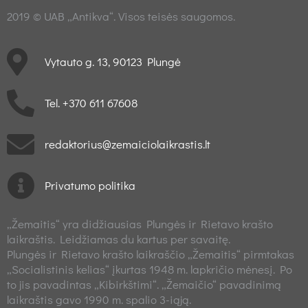
2019 © UAB „Antikva“. Visos teisės saugomos.
Vytauto g. 13, 90123 Plungė
Tel. +370 611 67608
redaktorius@zemaiciolaikrastis.lt
Privatumo politika
„Žemaitis“ yra didžiausias Plungės ir Rietavo krašto
laikraštis. Leidžiamas du kartus per savaitę.
Plungės ir Rietavo krašto laikraščio „Žemaitis“ pirmtakas
„Socialistinis kelias“ įkurtas 1948 m. lapkričio mėnesį. Po
to jis pavadintas „Kibirkštimi“. „Žemaičio“ pavadinimą
laikraštis gavo 1990 m. spalio 3-iąją.