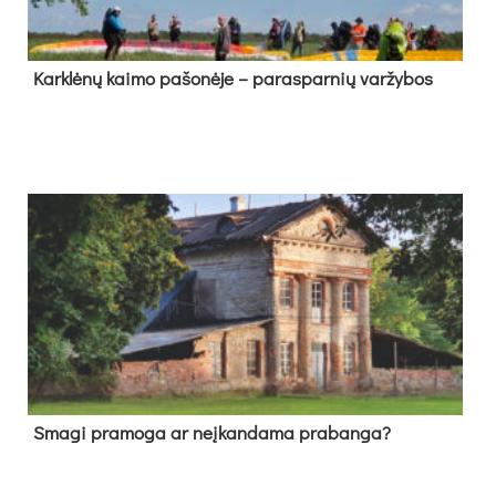
Kark­lė­nų kai­mo pa­šo­nė­je – pa­ras­par­nių var­žy­bos
Sma­gi pra­mo­ga ar neį­kan­da­ma pra­ban­ga?