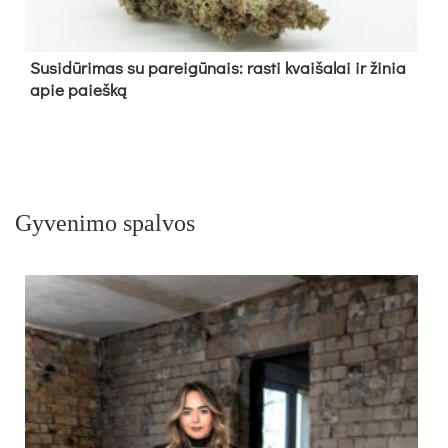
Su­si­dū­ri­mas su pa­rei­gū­nais: ras­ti kvai­ša­lai ir ži­nia
apie paieš­ką
Gyvenimo spalvos