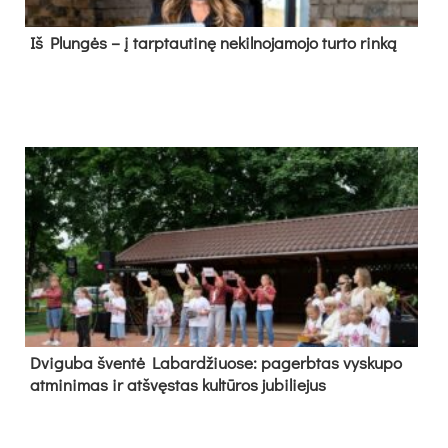
Iš Plungės – į tarptautinę nekilnojamojo turto rinką
Dvi­gu­ba šven­tė La­bar­džiuo­se: pa­gerb­tas vys­ku­po
at­mi­ni­mas ir at­švęs­tas kul­tū­ros ju­bi­lie­jus