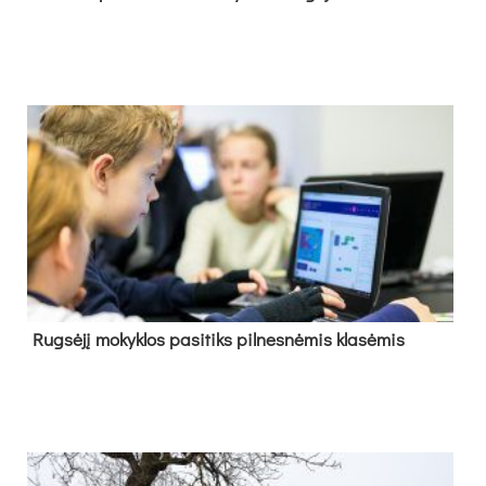
Rug­sė­jį mo­kyk­los pa­si­tiks pil­nes­nė­mis kla­sė­mis