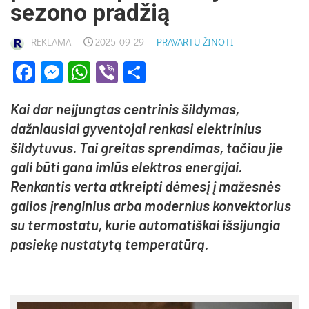
sezono pradžią
REKLAMA
2025-09-29
PRAVARTU ŽINOTI
Facebook
Messenger
WhatsApp
Viber
Share
Kai dar neįjungtas centrinis šildymas,
dažniausiai gyventojai renkasi elektrinius
šildytuvus. Tai greitas sprendimas, tačiau jie
gali būti gana imlūs elektros energijai.
Renkantis verta atkreipti dėmesį į mažesnės
galios įrenginius arba modernius konvektorius
su termostatu, kurie automatiškai išsijungia
pasiekę nustatytą temperatūrą.