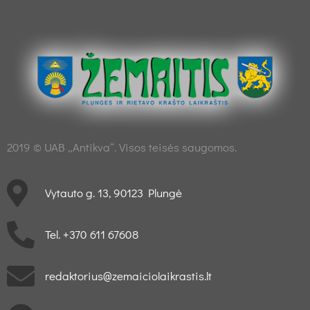
2019 © UAB „Antikva“. Visos teisės saugomos.
Vytauto g. 13, 90123 Plungė
Tel. +370 611 67608
redaktorius@zemaiciolaikrastis.lt