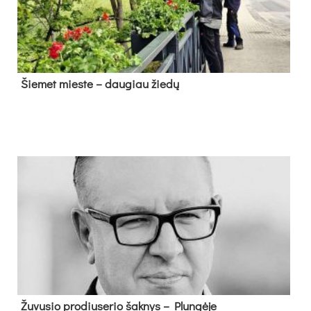
Šie­met mies­te – dau­giau žie­dų
Žu­vu­sio pro­diu­se­rio šak­nys – Plun­gė­je