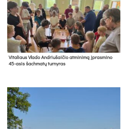
Vi­ta­liaus Vla­do And­riu­šai­čio at­mi­ni­mą įpras­mi­no
45-asis šach­ma­tų tur­ny­ras