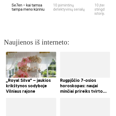
Se7en – kai tamsa
10 įsimintinų
10 įtemptų, k
tampa meno kūriniu
detektyvinių serialų
stingdančių k
istorijų
Naujienos iš interneto: