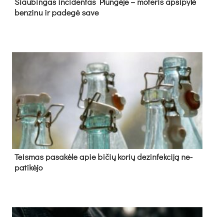
Siau­bin­gas in­ci­den­tas Plun­gė­je – mo­te­ris ap­si­py­lė
ben­zi­nu ir pa­de­gė sa­ve
Teis­mas pa­sa­kė­le apie bi­čių ko­rių de­zin­fek­ci­ją ne­
pa­ti­kė­jo