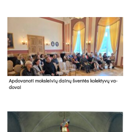
Ap­do­va­no­ti moks­lei­vių dai­nų šven­tės ko­lek­ty­vų va­
do­vai