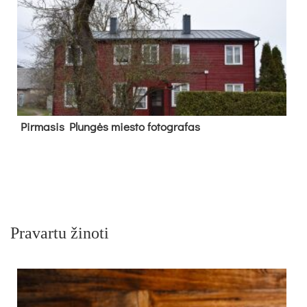
Pir­ma­sis Plun­gės mies­to fo­tog­ra­fas
Pravartu žinoti