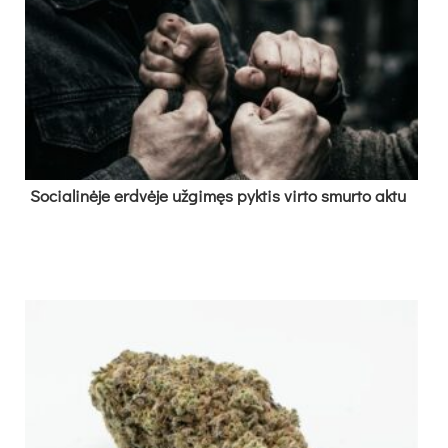
So­cia­li­nė­je erd­vė­je už­gi­męs pyk­tis vir­to smur­to ak­tu