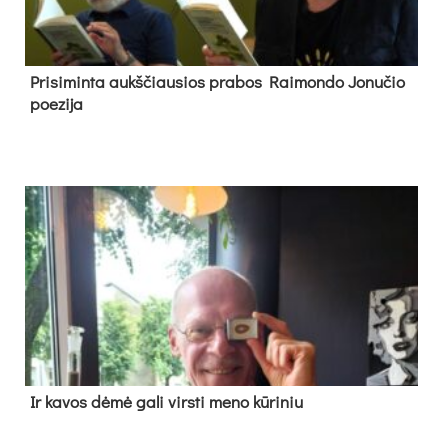
Pri­si­min­ta aukš­čiau­sios pra­bos Rai­mon­do Jo­nu­čio
poe­zi­ja
Ir ka­vos dė­mė ga­li virs­ti me­no kū­ri­niu