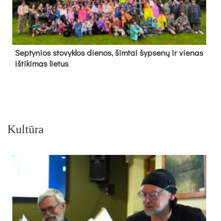
Sep­ty­nios sto­vyk­los die­nos, šim­tai šyp­se­nų ir vie­nas
iš­ti­ki­mas lie­tus
Kultūra