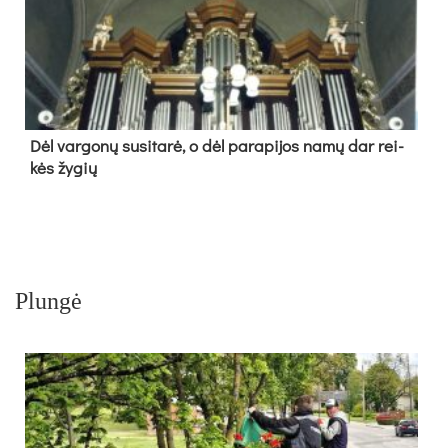
Dėl var­go­nų su­si­ta­rė, o dėl pa­ra­pi­jos na­mų dar rei­
kės žy­gių
Plungė