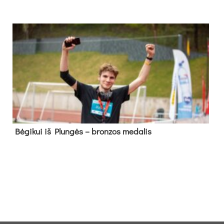
Bė­gi­kui iš Plun­gės – bron­zos me­da­lis