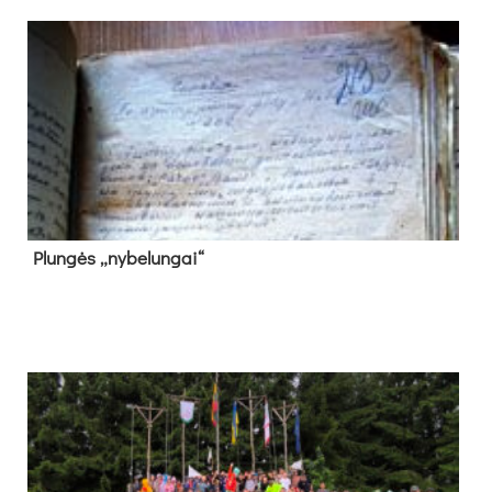
Plun­gės „ny­be­lun­gai“