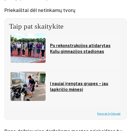
Prie­kaiš­tai dėl ne­tin­ka­mų tvo­rų
Taip pat skaitykite
Po rekonstrukcijos atidarytas
Kulių gimnazijos stadionas
Į naujai įrengtas grupes – jau
lapkričio mėnesį
Powered by Setupad
Be­ne daž­niau­sias dar­že­liams mes­tas prie­kaiš­tas bu­