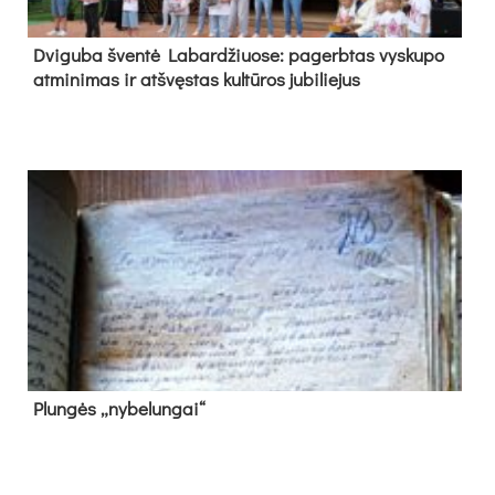
Dvi­gu­ba šven­tė La­bar­džiuo­se: pa­gerb­tas vys­ku­po
at­mi­ni­mas ir at­švęs­tas kul­tū­ros ju­bi­lie­jus
Plun­gės „ny­be­lun­gai“