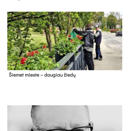
Šie­met mies­te – dau­giau žie­dų