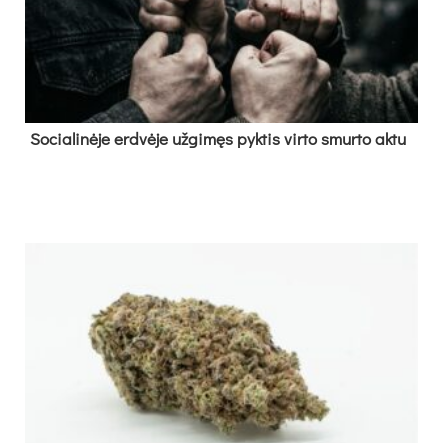
So­cia­li­nė­je erd­vė­je už­gi­męs pyk­tis vir­to smur­to ak­tu