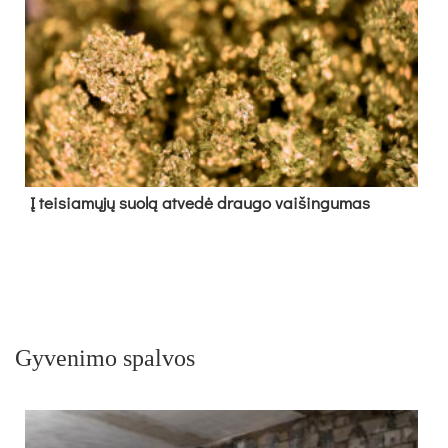
Į tei­sia­mų­jų suo­lą at­ve­dė drau­go vai­šin­gu­mas
Gyvenimo spalvos