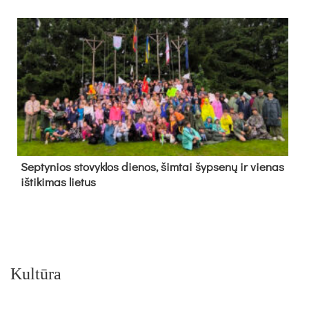
Sep­ty­nios sto­vyk­los die­nos, šim­tai šyp­se­nų ir vie­nas
iš­ti­ki­mas lie­tus
Kultūra