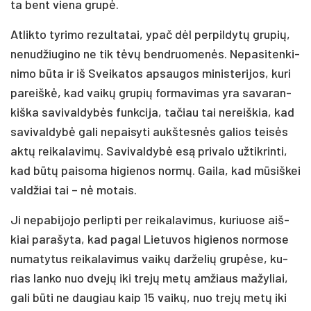
ta bent vie­na gru­pė.
At­lik­to ty­ri­mo re­zul­ta­tai, ypač dėl per­pil­dy­tų gru­pių,
ne­nu­džiu­gi­no ne tik tė­vų bend­ruo­me­nės. Ne­pa­si­ten­ki­
ni­mo bū­ta ir iš Svei­ka­tos ap­sau­gos mi­nis­te­ri­jos, ku­ri
pa­reiš­kė, kad vai­kų gru­pių for­ma­vi­mas yra sa­va­ran­
kiš­ka sa­vi­val­dy­bės funk­ci­ja, ta­čiau tai ne­reiš­kia, kad
sa­vi­val­dy­bė ga­li ne­pai­sy­ti aukš­tes­nės ga­lios tei­sės
ak­tų rei­ka­la­vi­mų. Sa­vi­val­dy­bė esą pri­va­lo už­tik­rin­ti,
kad bū­tų pai­so­ma hi­gie­nos nor­mų. Gai­la, kad mū­siš­kei
val­džiai tai – nė mo­tais.
Ji ne­pa­bi­jo­jo per­lip­ti per rei­ka­la­vi­mus, ku­riuo­se aiš­
kiai pa­ra­šy­ta, kad pa­gal Lie­tu­vos hi­gie­nos nor­mo­se
nu­ma­ty­tus rei­ka­la­vi­mus vai­kų dar­že­lių gru­pė­se, ku­
rias lan­ko nuo dve­jų iki tre­jų me­tų am­žiaus ma­žy­liai,
ga­li bū­ti ne dau­giau kaip 15 vai­kų, nuo tre­jų me­tų iki