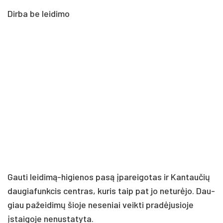
Dir­ba be lei­di­mo
Gau­ti lei­di­mą-hi­gie­nos pa­są įpa­rei­go­tas ir Kan­tau­čių
dau­gia­funk­cis cent­ras, ku­ris taip pat jo ne­tu­rė­jo. Dau­
giau pa­žei­di­mų šio­je ne­se­niai veik­ti pra­dė­ju­sio­je
įstai­go­je ne­nus­ta­ty­ta.