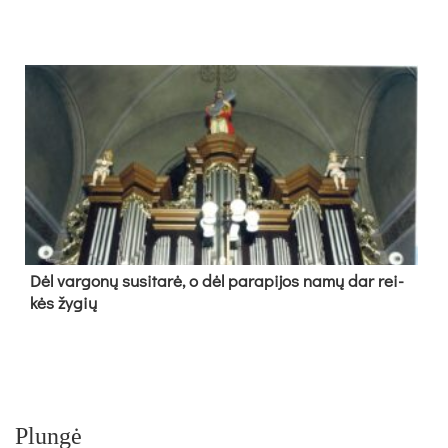
Dėl var­go­nų su­si­ta­rė, o dėl pa­ra­pi­jos na­mų dar rei­
kės žy­gių
Plungė