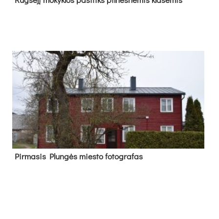
Pir­ma­sis Plun­gės mies­to fo­tog­ra­fas