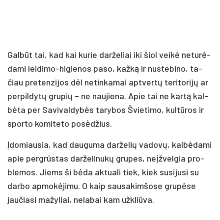
Gal­būt tai, kad kai ku­rie dar­že­liai iki šiol vei­kė ne­tu­rė­
da­mi lei­di­mo-hi­gie­nos pa­so, kaž­ką ir nu­ste­bi­no, ta­
čiau pre­ten­zi­jos dėl ne­tin­ka­mai ap­tver­tų te­ri­to­ri­jų ar
per­pil­dy­tų gru­pių – ne nau­jie­na. Apie tai ne kar­tą kal­
bė­ta per Sa­vi­val­dy­bės ta­ry­bos Švie­ti­mo, kul­tū­ros ir
spor­to ko­mi­te­to po­sė­džius.
Įdo­miau­sia, kad dau­gu­ma dar­že­lių va­do­vų, kal­bė­da­mi
apie per­grūs­tas dar­že­li­nu­kų gru­pes, neįž­vel­gia pro­
ble­mos. Jiems ši bė­da ak­tua­li tiek, kiek su­si­ju­si su
dar­bo ap­mo­kė­ji­mu. O kaip sau­sa­kim­šo­se gru­pė­se
jau­čia­si ma­žy­liai, ne­la­bai kam už­kliū­va.