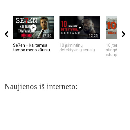
17:50
12:25
Se7en – kai tamsa
10 įsimintinų
10 įtemptų, k
tampa meno kūriniu
detektyvinių serialų
stingdančių k
istorijų
Naujienos iš interneto: