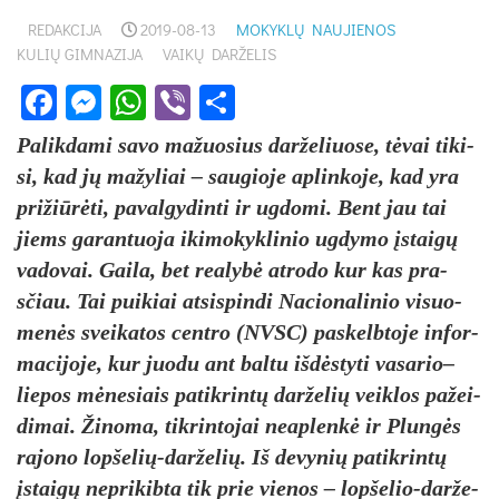
REDAKCIJA
2019-08-13
MOKYKLŲ NAUJIENOS
KULIŲ GIMNAZIJA
VAIKŲ DARŽELIS
Facebook
Messenger
WhatsApp
Viber
Share
Pa­lik­da­mi sa­vo ma­žuo­sius dar­že­liuo­se, tė­vai ti­ki­
si, kad jų ma­žy­liai – sau­gio­je ap­lin­ko­je, kad yra
pri­žiū­rė­ti, pa­val­gy­din­ti ir ug­do­mi. Bent jau tai
jiems ga­ran­tuo­ja iki­mo­kyk­li­nio ug­dy­mo įstai­gų
va­do­vai. Gai­la, bet rea­ly­bė at­ro­do kur kas pra­
sčiau. Tai pui­kiai at­si­spin­di Na­cio­na­li­nio vi­suo­
me­nės svei­ka­tos cent­ro (NVSC) pa­skelb­to­je in­for­
ma­ci­jo­je, kur juo­du ant bal­tu iš­dės­ty­ti vasario–
liepos mė­ne­siais pa­tik­rin­tų dar­že­lių veik­los pa­žei­
di­mai. Ži­no­ma, tik­rin­to­jai neap­len­kė ir Plun­gės
ra­jo­no lop­še­lių-dar­že­lių. Iš de­vy­nių pa­tik­rin­tų
įstai­gų ne­pri­kib­ta tik prie vie­nos – lop­še­lio-dar­že­