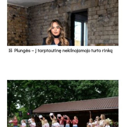
Iš Plungės – į tarptautinę nekilnojamojo turto rinką