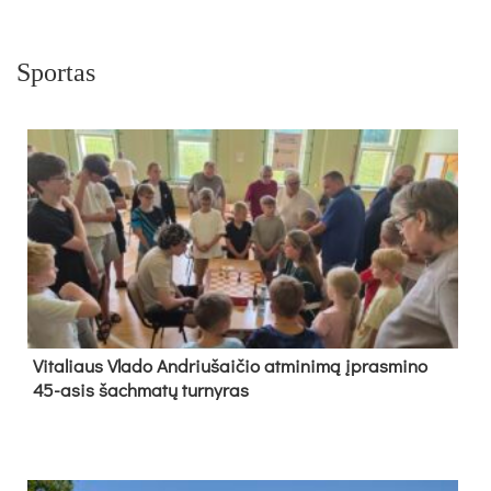
Sportas
Vi­ta­liaus Vla­do And­riu­šai­čio at­mi­ni­mą įpras­mi­no
45-asis šach­ma­tų tur­ny­ras