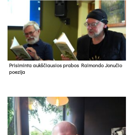
Pri­si­min­ta aukš­čiau­sios pra­bos Rai­mon­do Jo­nu­čio
poe­zi­ja