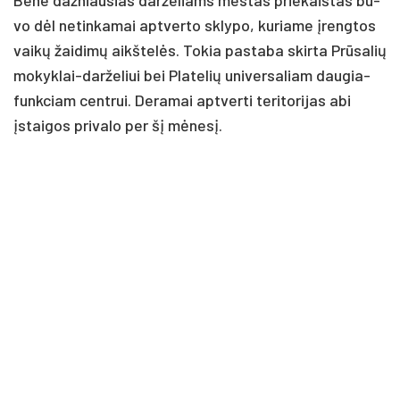
vo dėl ne­tin­ka­mai ap­tver­to skly­po, ku­ria­me įreng­tos
vai­kų žai­di­mų aikš­te­lės. To­kia pa­sta­ba skir­ta Prū­sa­lių
mo­kyk­lai-dar­že­liui bei Pla­te­lių uni­ver­sa­liam dau­gia­
funk­ciam cent­rui. De­ra­mai ap­tver­ti te­ri­to­ri­jas abi
įstai­gos pri­va­lo per šį mė­ne­sį.