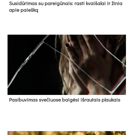
Su­si­dū­ri­mas su pa­rei­gū­nais: ras­ti kvai­ša­lai ir ži­nia
apie paieš­ką
Pa­si­bu­vi­mas sve­čiuo­se bai­gė­si iš­rau­tais plau­kais