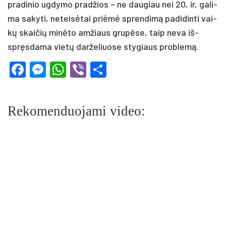
pra­di­nio ug­dy­mo pra­džios – ne dau­giau nei 20, ir, ga­li­
ma sa­ky­ti, ne­tei­sė­tai priė­mė spren­di­mą pa­di­din­ti vai­
kų skai­čių mi­nė­to am­žiaus gru­pė­se, taip ne­va iš­
spręs­da­ma vie­tų dar­že­liuo­se sty­giaus pro­ble­mą.
Facebook
Messenger
WhatsApp
Viber
Share
Rekomenduojami video: