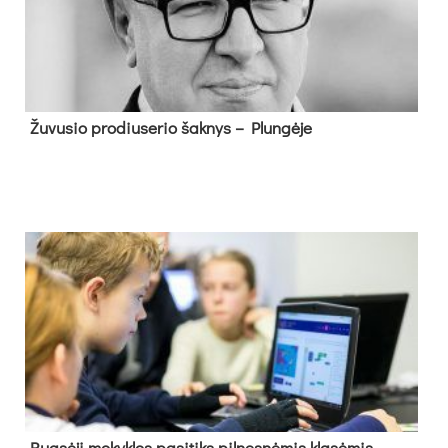
Žu­vu­sio pro­diu­se­rio šak­nys – Plun­gė­je
Rug­sė­jį mo­kyk­los pa­si­tiks pil­nes­nė­mis kla­sė­mis