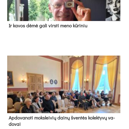
Ir ka­vos dė­mė ga­li virs­ti me­no kū­ri­niu
Ap­do­va­no­ti moks­lei­vių dai­nų šven­tės ko­lek­ty­vų va­
do­vai