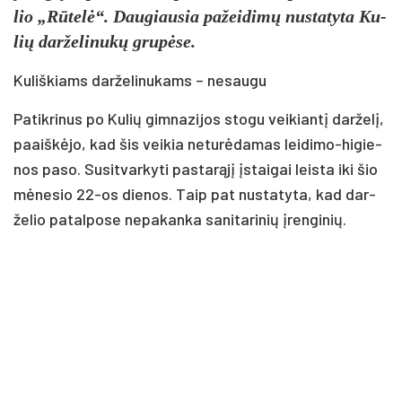
lio „Rū­te­lė“. Dau­giau­sia pa­žei­di­mų nu­sta­ty­ta Ku­
lių dar­že­li­nu­kų gru­pė­se.
Ku­liš­kiams dar­že­li­nu­kams – ne­sau­gu
Pa­tik­ri­nus po Ku­lių gim­na­zi­jos sto­gu vei­kian­tį dar­že­lį,
paaiš­kė­jo, kad šis vei­kia ne­tu­rė­da­mas lei­di­mo-hi­gie­
nos pa­so. Su­sit­var­ky­ti pa­sta­rą­jį įstai­gai leis­ta iki šio
mė­ne­sio 22-os die­nos. Taip pat nu­sta­ty­ta, kad dar­
že­lio pa­tal­po­se ne­pa­kan­ka sa­ni­ta­ri­nių įren­gi­nių.