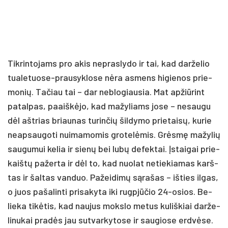
Tik­rin­to­jams pro akis ne­pras­ly­do ir tai, kad dar­že­lio
tua­le­tuo­se-prau­syk­lo­se nė­ra as­mens hi­gie­nos prie­
mo­nių. Ta­čiau tai – dar ne­blo­giau­sia. Mat ap­žiū­rint
pa­tal­pas, paaiš­kė­jo, kad ma­žy­liams jo­se – ne­sau­gu
dėl ašt­rias briau­nas tu­rin­čių šil­dy­mo prie­tai­sų, ku­rie
neap­sau­go­ti nui­ma­mo­mis gro­te­lė­mis. Grės­mę ma­žy­lių
sau­gu­mui ke­lia ir sie­nų bei lu­bų de­fek­tai. Įs­tai­gai prie­
kaiš­tų pa­žer­ta ir dėl to, kad nuo­lat ne­tie­kia­mas karš­
tas ir šal­tas van­duo. Pa­žei­di­mų są­ra­šas – iš­ties il­gas,
o juos pa­ša­lin­ti pri­sa­ky­ta iki rugp­jū­čio 24-osios. Be­
lie­ka ti­kė­tis, kad nau­jus moks­lo me­tus ku­liš­kiai dar­že­
li­nu­kai pra­dės jau su­tvar­ky­to­se ir sau­gio­se erd­vė­se.