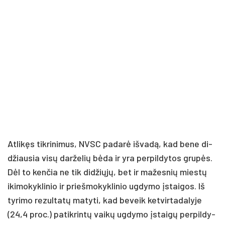
At­li­kęs tik­ri­ni­mus, NVSC pa­da­rė iš­va­dą, kad be­ne di­
džiau­sia vi­sų dar­že­lių bė­da ir yra per­pil­dy­tos gru­pės.
Dėl to ken­čia ne tik di­džių­jų, bet ir ma­žes­nių mies­tų
iki­mo­kyk­li­nio ir prieš­mo­kyk­li­nio ug­dy­mo įstai­gos. Iš
ty­ri­mo re­zul­ta­tų ma­ty­ti, kad be­veik ket­vir­ta­da­ly­je
(24,4 pro­c.) pa­tik­rin­tų vai­kų ug­dy­mo įstai­gų per­pil­dy­