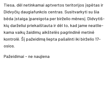
Tie­sa, dėl ne­tin­ka­mai ap­tver­tos te­ri­to­ri­jos įspė­tas ir
Did­vy­čių dau­gia­funk­cis cent­ras. Su­sit­var­ky­ti su šia
bė­da įstai­ga įpa­rei­go­ta per bir­že­lio mė­ne­sį. Did­vy­tiš­
kių dar­že­liui prie­kaiš­tau­ta ir dėl to, kad ja­me neat­lie­
ka­ma vai­kų žai­di­mų aikš­te­lės pa­grin­di­nė me­ti­nė
kont­ro­lė. Šį pa­žei­di­mą liep­ta pa­ša­lin­ti iki bir­že­lio 17-
osios.
Pa­žei­di­mai – ne nau­jie­na