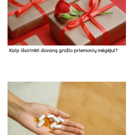
Kaip išsirinkti dovaną grožio priemonių mėgėjui?