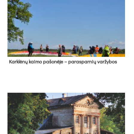
Kark­lė­nų kai­mo pa­šo­nė­je – pa­ras­par­nių var­žy­bos