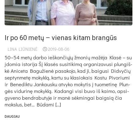
Ir po 60 metų – vienas kitam brangūs
LINA LIŪNIENĖ
2019-08-06
50–54 metų darbo ieškančiųjų žmonių mažėja Kla­sė – su
įdo­mia is­to­ri­ja Šį kla­sės su­si­ti­ki­mą or­ga­ni­za­vu­si plun­giš­
kė Ani­ce­ta Ba­gu­žie­nė pa­sa­ko­jo, kad ji, bai­gu­si Did­vy­čių
sep­tyn­me­tę mo­kyk­lą, kar­tu su kla­sio­kais Kos­tu Pi­vo­riu­mi
ir Be­ne­dik­tu Jan­kaus­ku at­vy­ko mo­ky­tis į tuo­me­ti­nę Plun­
gės vi­du­ri­nę mo­kyk­lą. Ka­dan­gi vi­si bu­vo iš kai­mo, ap­si­
gy­ve­no bend­ra­bu­ty­je ir ma­nė sėk­min­gai baig­sią čia
moks­lus, bet… Bū­da­mi […]
DAUGIAU