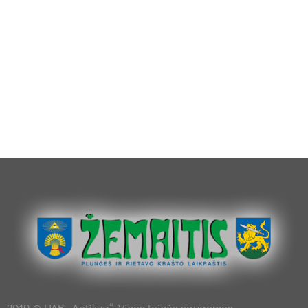
2019 © UAB „Antikva“. Visos teisės saugomos.