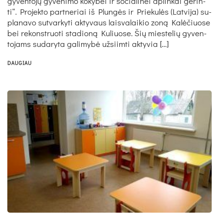
gy­ven­to­jų gy­ve­ni­mo ko­ky­bei ir so­cia­li­nei ap­lin­kai ge­rin­
ti“. Pro­jek­to par­tne­riai iš Plun­gės ir Prie­ku­lės (Lat­vi­ja) su­
pla­na­vo su­tvar­ky­ti ak­ty­vaus lais­va­lai­kio zo­ną Ka­lė­čiuo­se
bei re­konst­ruo­ti sta­dio­ną Ku­liuo­se. Šių mies­te­lių gy­ven­
to­jams su­da­ry­ta ga­li­my­bė už­siim­ti ak­ty­via […]
DAUGIAU