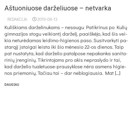
Aštuoniuose darželiuose – netvarka
REDAKCIJA
2019-08-13
Ku­liš­kiams dar­že­li­nu­kams – ne­sau­gu Pa­tik­ri­nus po Ku­lių
gim­na­zi­jos sto­gu vei­kian­tį dar­že­lį, paaiš­kė­jo, kad šis vei­
kia ne­tu­rė­da­mas lei­di­mo-hi­gie­nos pa­so. Su­sit­var­ky­ti pa­
sta­rą­jį įstai­gai leis­ta iki šio mė­ne­sio 22-os die­nos. Taip
pat nu­sta­ty­ta, kad dar­že­lio pa­tal­po­se ne­pa­kan­ka sa­ni­ta­
ri­nių įren­gi­nių. Tik­rin­to­jams pro akis ne­pras­ly­do ir tai,
kad dar­že­lio tua­le­tuo­se-prau­syk­lo­se nė­ra as­mens hi­gie­
nos prie­mo­nių. Ta­čiau tai – dar ne­blo­giau­sia. Mat […]
DAUGIAU