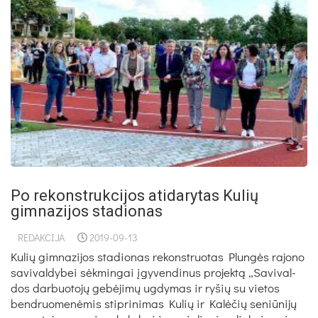
Po rekonstrukcijos atidarytas Kulių
gimnazijos stadionas
REDAKCIJA
2019-09-13
Ku­lių gim­na­zi­jos sta­dio­nas re­konst­ruo­tas Plun­gės ra­jo­no
sa­vi­val­dy­bei sėk­min­gai įgy­ven­di­nus pro­jek­tą „Sa­vi­val­
dos dar­buo­to­jų ge­bė­ji­mų ug­dy­mas ir ry­šių su vie­tos
bend­ruo­me­nė­mis stip­ri­ni­mas Ku­lių ir Ka­lė­čių se­niū­ni­jų