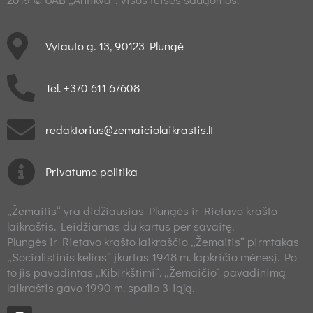
Vytauto g. 13, 90123 Plungė
Tel. +370 611 67608
redaktorius@zemaiciolaikrastis.lt
Privatumo politika
„Žemaitis“ yra didžiausias Plungės ir Rietavo krašto
laikraštis. Leidžiamas du kartus per savaitę.
Plungės ir Rietavo krašto laikraščio „Žemaitis“ pirmtakas
„Socialistinis kelias“ įkurtas 1948 m. lapkričio mėnesį. Po
to jis pavadintas „Kibirkštimi“. „Žemaičio“ pavadinimą
laikraštis gavo 1990 m. spalio 3-iąją.