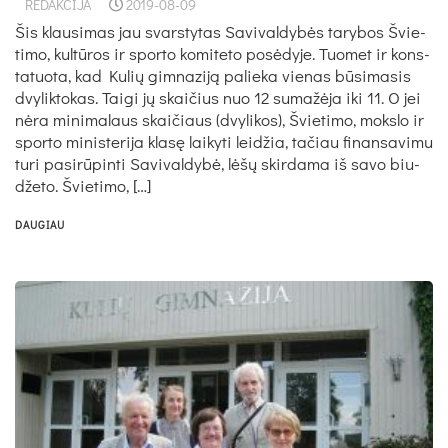
REDAKCIJA
2019-08-09
Šis klau­si­mas jau svars­ty­tas Sa­vi­val­dy­bės ta­ry­bos Švie­
ti­mo, kul­tū­ros ir spor­to ko­mi­te­to po­sė­dy­je. Tuo­met ir kons­
ta­tuo­ta, kad Ku­lių gim­na­zi­ją pa­lie­ka vie­nas bū­si­ma­sis
dvy­lik­to­kas. Tai­gi jų skai­čius nuo 12 su­ma­žė­ja iki 11. O jei
nė­ra mi­ni­ma­laus skai­čiaus (dvy­li­kos), Švie­ti­mo, moks­lo ir
spor­to mi­nis­te­ri­ja kla­sę lai­ky­ti lei­džia, ta­čiau fi­nan­sa­vi­mu
tu­ri pa­si­rū­pin­ti Sa­vi­val­dy­bė, lė­šų skir­da­ma iš sa­vo biu­
dže­to. Švie­ti­mo, […]
DAUGIAU