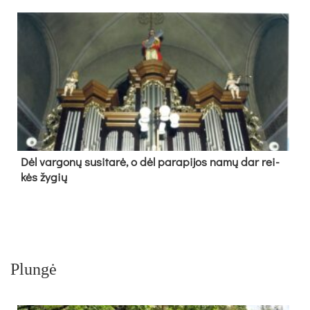
Dėl var­go­nų su­si­ta­rė, o dėl pa­ra­pi­jos na­mų dar rei­
kės žy­gių
Plungė