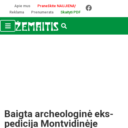
Apie mus
Praneškite NAUJIENĄ!
Reklama
Prenumerata
Skaityti PDF
Baig­ta ar­cheo­lo­gi­nė eks­
pe­di­ci­ja Mont­vi­di­nė­je