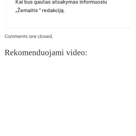
Kai bus gautas atsakymas informuosiu
„Žemaitis ” redakciją.
Comments are closed.
Rekomenduojami video: