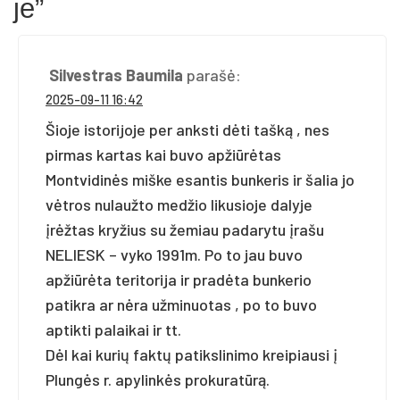
je”
Silvestras Baumila
parašė:
2025-09-11 16:42
Šioje istorijoje per anksti dėti tašką , nes
pirmas kartas kai buvo apžiūrėtas
Montvidinės miške esantis bunkeris ir šalia jo
vėtros nulaužto medžio likusioje dalyje
įrėžtas kryžius su žemiau padarytu įrašu
NELIESK – vyko 1991m. Po to jau buvo
apžiūrėta teritorija ir pradėta bunkerio
patikra ar nėra užminuotas , po to buvo
aptikti palaikai ir tt.
Dėl kai kurių faktų patikslinimo kreipiausi į
Plungės r. apylinkės prokuratūrą.