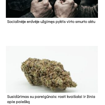
So­cia­li­nė­je erd­vė­je už­gi­męs pyk­tis vir­to smur­to ak­tu
Su­si­dū­ri­mas su pa­rei­gū­nais: ras­ti kvai­ša­lai ir ži­nia
apie paieš­ką