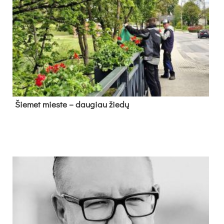
Šie­met mies­te – dau­giau žie­dų