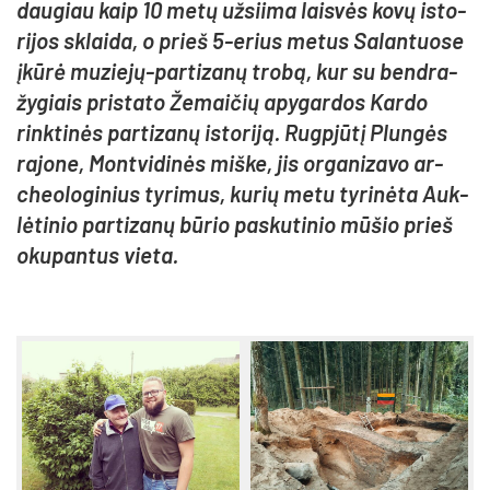
dau­giau kaip 10 me­tų už­sii­ma lais­vės ko­vų is­to­
ri­jos sklai­da, o prieš 5-erius me­tus Sa­lan­tuo­se
įkū­rė mu­zie­jų-par­ti­za­nų tro­bą, kur su bend­ra­
žy­giais pri­sta­to Že­mai­čių apy­gar­dos Kar­do
rink­ti­nės par­ti­za­nų is­to­ri­ją. Rugp­jū­tį Plun­gės
ra­jo­ne, Mont­vi­di­nės miš­ke, jis or­ga­ni­za­vo ar­
cheo­lo­gi­nius ty­ri­mus, ku­rių me­tu ty­ri­nė­ta Auk­
lė­ti­nio par­ti­za­nų bū­rio pa­sku­ti­nio mū­šio prieš
oku­pan­tus vie­ta.