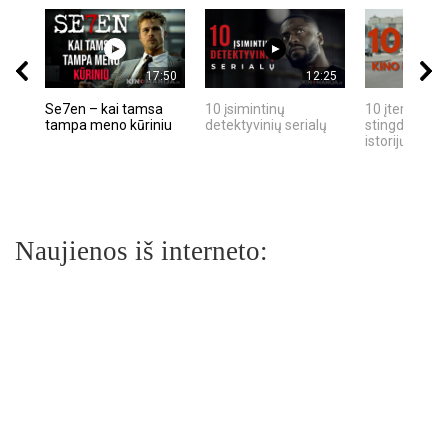
17:50
12:25
Se7en – kai tamsa
10 įsimintinų
10 įtemptų, k
tampa meno kūriniu
detektyvinių serialų
stingdančių k
istorijų
Naujienos iš interneto: