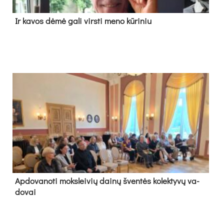
Ir ka­vos dė­mė ga­li virs­ti me­no kū­ri­niu
Ap­do­va­no­ti moks­lei­vių dai­nų šven­tės ko­lek­ty­vų va­
do­vai