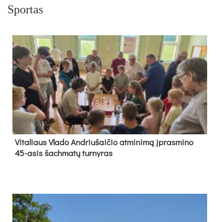
Sportas
Vi­ta­liaus Vla­do And­riu­šai­čio at­mi­ni­mą įpras­mi­no
45-asis šach­ma­tų tur­ny­ras