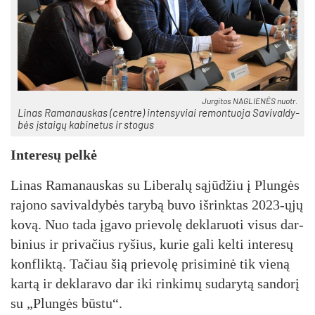
Jur­gi­tos NAG­LIE­NĖS nuo­tr.
Li­nas Ra­ma­naus­kas (cent­re) in­ten­sy­viai re­mon­tuo­ja Sa­vi­val­dy­
bės įstai­gų ka­bi­ne­tus ir sto­gus
In­te­re­sų pel­kė
Li­nas Ra­ma­naus­kas su Li­be­ra­lų są­jū­džiu į Plun­gės
ra­jo­no sa­vi­val­dy­bės ta­ry­bą bu­vo iš­rink­tas 2023-ųjų
ko­vą. Nuo ta­da įga­vo prie­vo­lę dek­la­ruo­ti vi­sus dar­
bi­nius ir pri­va­čius ry­šius, ku­rie ga­li kel­ti in­te­re­sų
konf­lik­tą. Ta­čiau šią prie­vo­lę pri­si­mi­nė tik vie­ną
kar­tą ir dek­la­ra­vo dar iki rin­ki­mų su­da­ry­tą san­do­rį
su „Plun­gės būs­tu“.