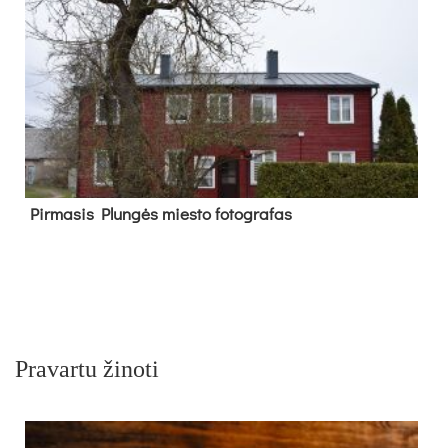
Pir­ma­sis Plun­gės mies­to fo­tog­ra­fas
Pravartu žinoti