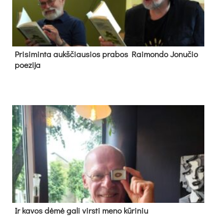
Pri­si­min­ta aukš­čiau­sios pra­bos Rai­mon­do Jo­nu­čio
poe­zi­ja
Ir ka­vos dė­mė ga­li virs­ti me­no kū­ri­niu