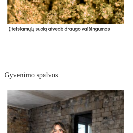
Į tei­sia­mų­jų suo­lą at­ve­dė drau­go vai­šin­gu­mas
Gyvenimo spalvos