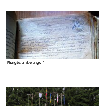
Plun­gės „ny­be­lun­gai“