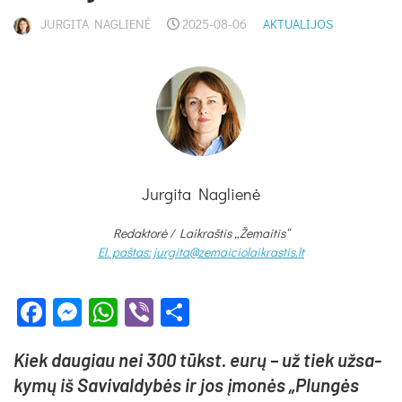
JURGITA NAGLIENĖ
2025-08-06
AKTUALIJOS
Jurgita Naglienė
Redaktorė /
Laikraštis „Žemaitis“
El. paštas: jurgita@zemaiciolaikrastis.lt
Facebook
Messenger
WhatsApp
Viber
Share
Kiek dau­giau nei 300 tūkst. eu­rų – už tiek už­sa­
ky­mų iš Sa­vi­val­dy­bės ir jos įmo­nės „Plun­gės