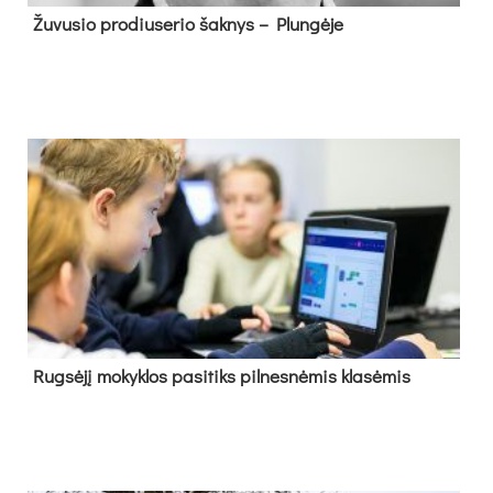
Žu­vu­sio pro­diu­se­rio šak­nys – Plun­gė­je
Rug­sė­jį mo­kyk­los pa­si­tiks pil­nes­nė­mis kla­sė­mis