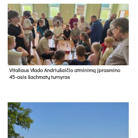
Vi­ta­liaus Vla­do And­riu­šai­čio at­mi­ni­mą įpras­mi­no
45-asis šach­ma­tų tur­ny­ras