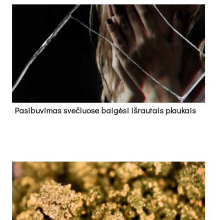
Pa­si­bu­vi­mas sve­čiuo­se bai­gė­si iš­rau­tais plau­kais