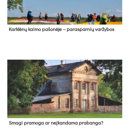
Kark­lė­nų kai­mo pa­šo­nė­je – pa­ras­par­nių var­žy­bos
Sma­gi pra­mo­ga ar neį­kan­da­ma pra­ban­ga?