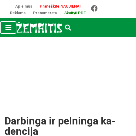
Apie mus
Praneškite NAUJIENĄ!
Reklama
Prenumerata
Skaityti PDF
Dar­bin­ga ir pel­nin­ga ka­
den­ci­ja