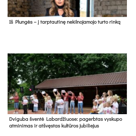
Iš Plungės – į tarptautinę nekilnojamojo turto rinką
Dvi­gu­ba šven­tė La­bar­džiuo­se: pa­gerb­tas vys­ku­po
at­mi­ni­mas ir at­švęs­tas kul­tū­ros ju­bi­lie­jus