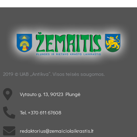
2019 © UAB „Antikva“. Visos teisės saugomos.
Vytauto g. 13, 90123 Plungė
Tel. +370 611 67608
redaktorius@zemaiciolaikrastis.lt