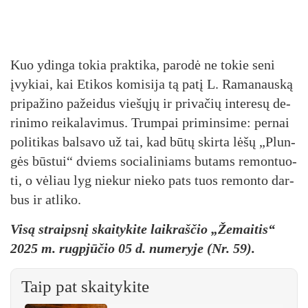
Kuo ydin­ga to­kia pra­kti­ka, pa­ro­dė ne to­kie se­ni
įvy­kiai, kai Eti­kos ko­mi­si­ja tą pa­tį L. Ra­ma­naus­ką
pri­pa­ži­no pa­žei­dus vie­šų­jų ir pri­va­čių in­te­re­sų de­
ri­ni­mo rei­ka­la­vi­mus. Trum­pai pri­min­si­me: per­nai
po­li­ti­kas bal­sa­vo už tai, kad bū­tų skir­ta lė­šų „Plun­
gės būs­tui“ dviems so­cia­li­niams bu­tams re­mon­tuo­
ti, o vė­liau lyg nie­kur nie­ko pa­ts tuos re­mon­to dar­
bus ir at­li­ko.
Visą straipsnį skaitykite laikraščio „Žemaitis“
2025 m. rugpjūčio 05 d. numeryje (Nr. 59).
Taip pat skaitykite