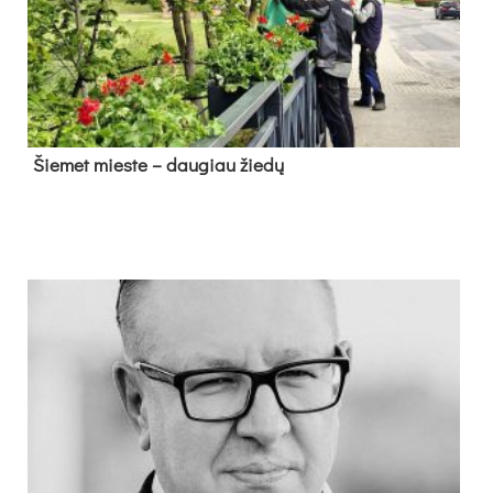
Šie­met mies­te – dau­giau žie­dų