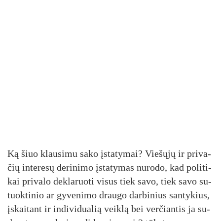
Ką šiuo klau­si­mu sa­ko įsta­ty­mai? Vie­šų­jų ir pri­va­
čių in­te­re­sų de­ri­ni­mo įsta­ty­mas nu­ro­do, kad po­li­ti­
kai pri­va­lo dek­la­ruo­ti vi­sus tiek sa­vo, tiek sa­vo su­
tuok­ti­nio ar gy­ve­ni­mo drau­go dar­bi­nius san­ty­kius,
įskai­tant ir in­di­vi­dua­lią veik­lą bei ver­čian­tis ja su­