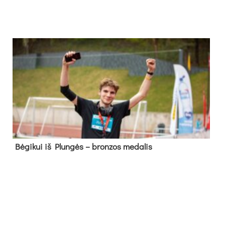
Bė­gi­kui iš Plun­gės – bron­zos me­da­lis