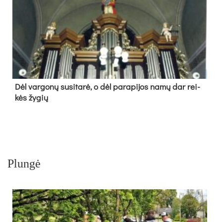
Dėl var­go­nų su­si­ta­rė, o dėl pa­ra­pi­jos na­mų dar rei­
kės žy­gių
Plungė