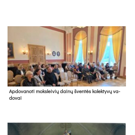
Ap­do­va­no­ti moks­lei­vių dai­nų šven­tės ko­lek­ty­vų va­
do­vai