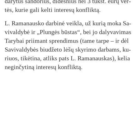
da­ry­tus san­do­rius, di­des­nius nei 3 tūkst. eu­rų ver­
tės, ku­rie ga­li kel­ti in­te­re­sų konf­lik­tą.
L. Ra­ma­naus­ko dar­bi­nė veik­la, už ku­rią mo­ka Sa­
vi­val­dy­bė ir „Plun­gės būs­tas“, bei jo da­ly­va­vi­mas
Ta­ry­bai prii­mant spren­di­mus (ta­me tar­pe – ir dėl
Sa­vi­val­dy­bės biu­dže­to lė­šų sky­ri­mo dar­bams, ku­
riuos, ti­kė­ti­na, at­liks pa­ts L. Ra­ma­naus­kas), ke­lia
ne­gin­čy­ti­ną in­te­re­sų konf­lik­tą.