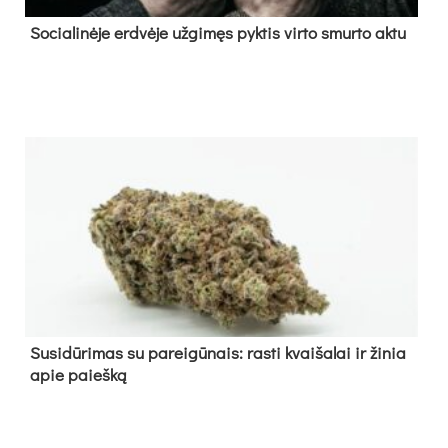
So­cia­li­nė­je erd­vė­je už­gi­męs pyk­tis vir­to smur­to ak­tu
Su­si­dū­ri­mas su pa­rei­gū­nais: ras­ti kvai­ša­lai ir ži­nia
apie paieš­ką