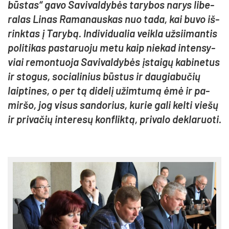
būs­tas“ ga­vo Sa­vi­val­dy­bės ta­ry­bos na­rys li­be­
ra­las Li­nas Ra­ma­naus­kas nuo ta­da, kai bu­vo iš­
rink­tas į Ta­ry­bą. In­di­vi­dua­lia veik­la už­sii­man­tis
po­li­ti­kas pa­sta­ruo­ju me­tu kaip nie­kad in­ten­sy­
viai re­mon­tuo­ja Sa­vi­val­dy­bės įstai­gų ka­bi­ne­tus
ir sto­gus, so­cia­li­nius būs­tus ir dau­gia­bu­čių
laip­ti­nes, o per tą di­de­lį užim­tu­mą ėmė ir pa­
mir­šo, jog vi­sus san­do­rius, ku­rie ga­li kel­ti vie­šų
ir pri­va­čių in­te­re­sų konf­lik­tą, pri­va­lo dek­la­ruo­ti.