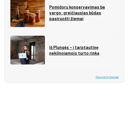
Pomidorų konservavimas be
vargo: greičiausias būdas
pasiruošti žiemai
Iš Plungės – į tarptautinę
nekilnojamojo turto rinką
Powered by Setupad