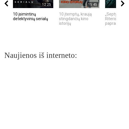
12:25
15:45
10 įsimintinų
10 įtemptų, kraują
„Septynių Ka
detektyvinių serialų
stingdančių kino
Riteris" – kai
istorijų
paprastumas
Naujienos iš interneto: