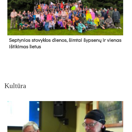
Sep­ty­nios sto­vyk­los die­nos, šim­tai šyp­se­nų ir vie­nas
iš­ti­ki­mas lie­tus
Kultūra