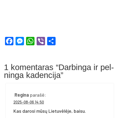
Facebook
Messenger
WhatsApp
Viber
Share
1 komentaras “Dar­bin­ga ir pel­
nin­ga ka­den­ci­ja”
Regina
parašė:
2025-08-06 14:50
Kas darosi mūsų Lietuvėlėje, baisu.