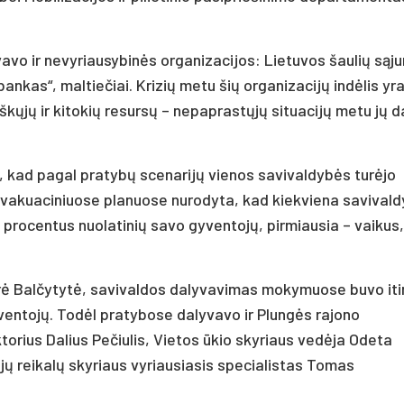
avo ir nevyriausybinės organizacijos: Lietuvos šaulių sąj
ankas“, maltiečiai. Krizių metu šių organizacijų indėlis yra 
ųjų ir kitokių resursų – nepaprastųjų situacijų metu jų d
 kad pagal pratybų scenarijų vienos savivaldybės turėjo
. Evakuaciniuose planuose nurodyta, kad kiekviena savival
5 procentus nuolatinių savo gyventojų, pirmiausia – vaikus,
rė Balčytytė, savivaldos dalyvavimas mokymuose buvo iti
ventojų. Todėl pratybose dalyvavo ir Plungės rajono
torius Dalius Pečiulis, Vietos ūkio skyriaus vedėja Odeta
jų reikalų skyriaus vyriausiasis specialistas Tomas