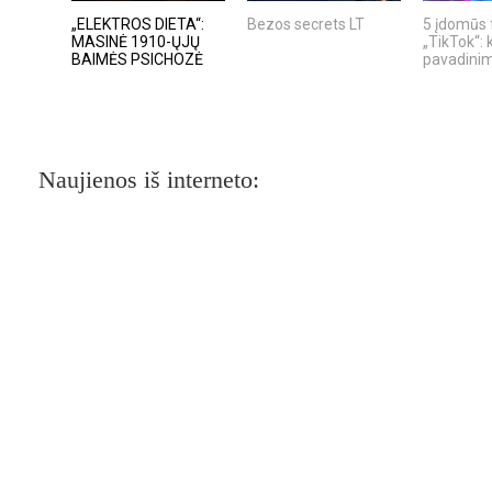
„ELEKTROS DIETA“:
Bezos secrets LT
5 įdomūs 
MASINĖ 1910-ŲJŲ
„TikTok“: 
BAIMĖS PSICHOZĖ
pavadinima
Naujienos iš interneto: