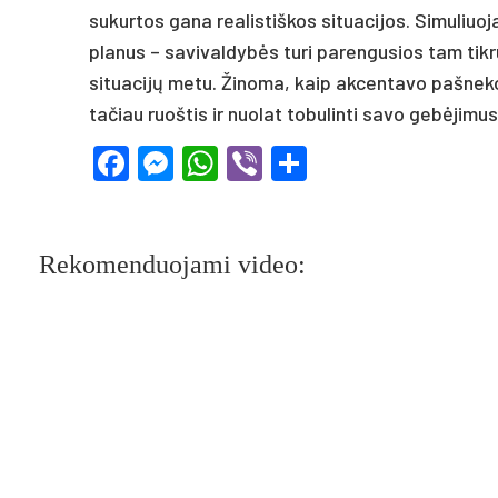
sukurtos gana realistiškos situacijos. Simuliuo
planus – savivaldybės turi parengusios tam tikr
situacijų metu. Žinoma, kaip akcentavo pašnek
tačiau ruoštis ir nuolat tobulinti savo gebėjimus
Facebook
Messenger
WhatsApp
Viber
Share
Rekomenduojami video: