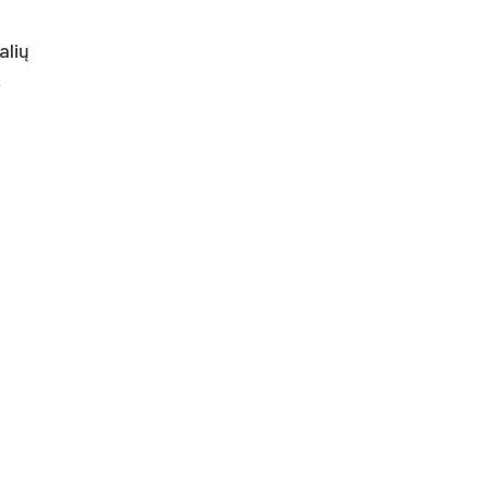
alių
,