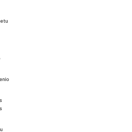
metu
e
enio
s
s
tu