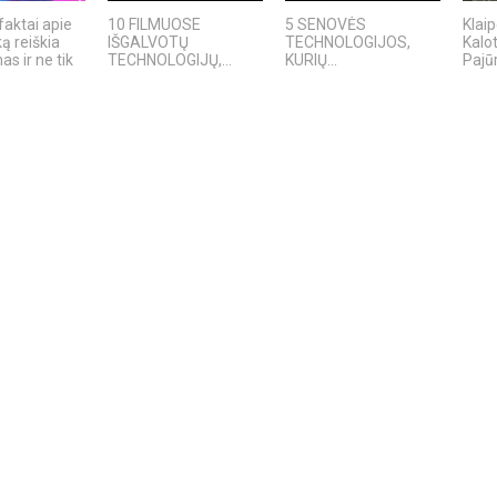
faktai apie
10 FILMUOSE
5 SENOVĖS
Klaip
ką reiškia
IŠGALVOTŲ
TECHNOLOGIJOS,
Kalo
s ir ne tik
TECHNOLOGIJŲ,...
KURIŲ...
Pajūr