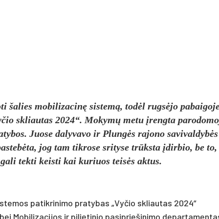
oti šalies mobilizacinę sistemą, todėl rugsėjo pabaigoj
Vyčio skliautas 2024“. Mokymų metu įrengta parodomo
ratybos. Juose dalyvavo ir Plungės rajono savivaldybės
tebėta, jog tam tikrose srityse trūksta įdirbio, be to,
ali tekti keisti kai kuriuos teisės aktus.
 sistemos patikrinimo pratybas „Vyčio skliautas 2024“
ei Mobilizacijos ir pilietinio pasipriešinimo departamenta