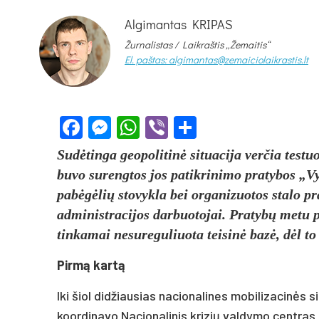
Algimantas KRIPAS
Žurnalistas / Laikraštis „Žemaitis“
El. paštas: algimantas@zemaiciolaikrastis.lt
Facebook
Messenger
WhatsApp
Viber
Share
Sudėtinga geopolitinė situacija verčia testu
buvo surengtos jos patikrinimo pratybos „
pabėgėlių stovykla bei organizuotos stalo p
administracijos darbuotojai. Pratybų metu pas
tinkamai nesureguliuota teisinė bazė, dėl to g
Pirmą kartą
Iki šiol didžiausias nacionalines mobilizacinės
koordinavo Nacionalinis krizių valdymo centras b