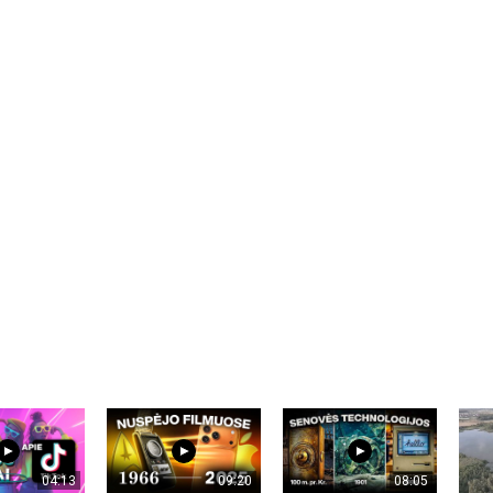
04:13
09:20
08:05