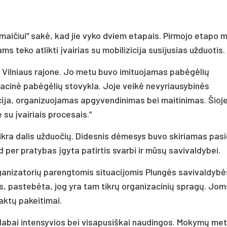
aičiui“ sakė, kad jie vyko dviem etapais. Pirmojo etapo 
 teko atlikti įvairias su mobilizicija susijusias užduotis.
 Vilniaus rajone. Jo metu buvo imituojamas pabėgėlių
tacinė pabėgėlių stovykla. Joje veikė nevyriausybinės
cija, organizuojamas apgyvendinimas bei maitinimas. Šioj
su įvairiais procesais.“
kra dalis užduočių. Didesnis dėmesys buvo skiriamas pasi
 per pratybas įgyta patirtis svarbi ir mūsų savivaldybei.
ganizatorių parengtomis situacijomis Plungės savivaldybė
us, pastebėta, jog yra tam tikrų organizacinių spragų. Jom
 aktų pakeitimai.
o labai intensyvios bei visapusiškai naudingos. Mokymų me