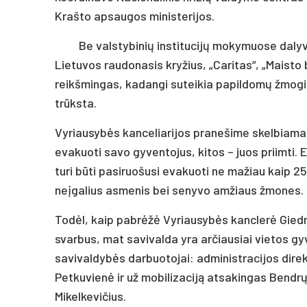
Krašto apsaugos ministerijos.
Be valstybinių institucijų mokymuose dalyv
Lietuvos raudonasis kryžius, „Caritas“, „Maisto b
reikšmingas, kadangi suteikia papildomų žmogišk
trūksta.
Vyriausybės kanceliarijos pranešime skelbiama,
evakuoti savo gyventojus, kitos – juos priimti
turi būti pasiruošusi evakuoti ne mažiau kaip 2
neįgalius asmenis bei senyvo amžiaus žmones.
Todėl, kaip pabrėžė Vyriausybės kanclerė Gied
svarbus, mat savivalda yra arčiausiai vietos gy
savivaldybės darbuotojai: administracijos direk
Petkuvienė ir už mobilizaciją atsakingas Bendrų
Mikelkevičius.