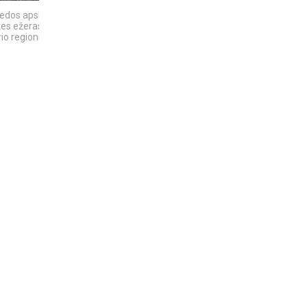
edos apsk. -
10 įtemptų, kraują
4 PASAULINĖS
tes ežeras -
stingdančių kino
TECHNOLOGIJOS,
io regioninis...
istorijų
KURIAS SUKŪRĖ...