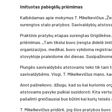
Imituotas pabėgėlių priėmimas
Kalbėdamas apie mokymus T. Mikelkevičius „Žem
surengtos stalo pratybos. Savivaldybių atstovams
Praktinis pratybų etapas surengtas Grigiškėse,
priėmimas. „Tam tikslui buvo įrengta didelė imi
organizacijos, medikai, buvo vykdoma registra
stovykloje praleidome dvi dienas. Susipažinome 
Plungės savivaldybės atstovams teko tik tam ti
savivaldybėms. Visgi, T. Mikelkevičius mano, kad
Anot pašnekovo, džiugu, kad su kai kuriomis or
atstovams pavyko puikiai susidoroti. Kita vert
pašalinti greičiausiai bus būtini kai kurių teisės
T. Mikelkevičius pridūrė, jog šios pratybos buv