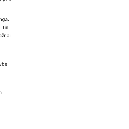
unga,
itin
ažnai
dybė
n