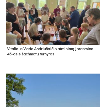
Vi­ta­liaus Vla­do And­riu­šai­čio at­mi­ni­mą įpras­mi­no
45-asis šach­ma­tų tur­ny­ras