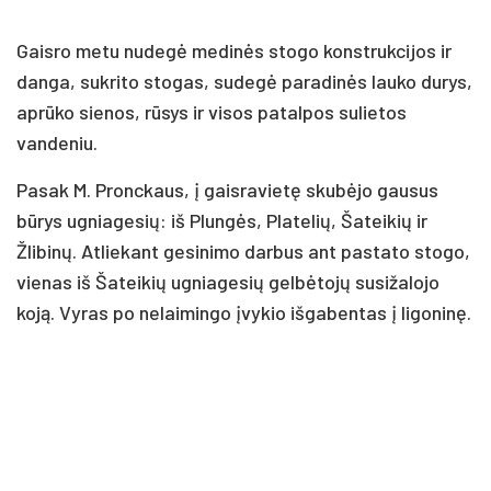
Gaisro metu nudegė medinės stogo konstrukcijos ir
danga, sukrito stogas, sudegė paradinės lauko durys,
aprūko sienos, rūsys ir visos patalpos sulietos
vandeniu.
Pasak M. Pronckaus, į gaisravietę skubėjo gausus
būrys ugniagesių: iš Plungės, Platelių, Šateikių ir
Žlibinų. Atliekant gesinimo darbus ant pastato stogo,
vienas iš Šateikių ugniagesių gelbėtojų susižalojo
koją. Vyras po nelaimingo įvykio išgabentas į ligoninę.