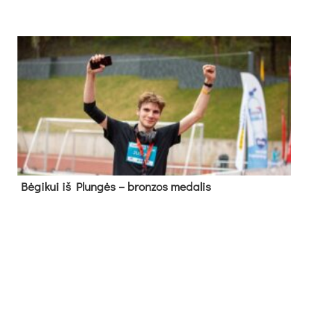
Bė­gi­kui iš Plun­gės – bron­zos me­da­lis