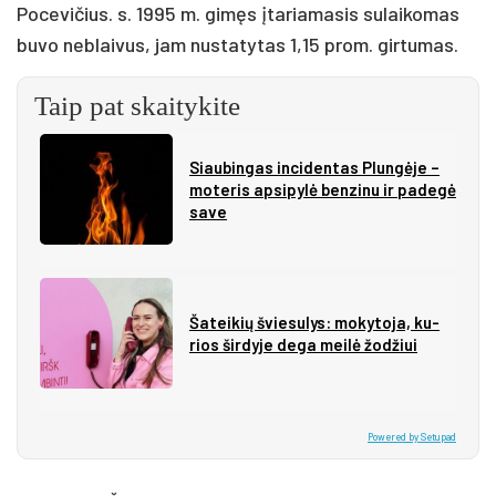
Pocevičius. s. 1995 m. gimęs įtariamasis sulaikomas
buvo neblaivus, jam nustatytas 1,15 prom. girtumas.
Taip pat skaitykite
Siau­bin­gas in­ci­den­tas Plun­gė­je –
mo­te­ris ap­si­py­lė ben­zi­nu ir pa­de­gė
sa­ve
Ša­tei­kių švie­su­lys: mo­ky­to­ja, ku­
rios šir­dy­je de­ga mei­lė žo­džiui
Powered by Setupad