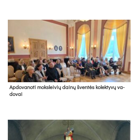
Ap­do­va­no­ti moks­lei­vių dai­nų šven­tės ko­lek­ty­vų va­
do­vai