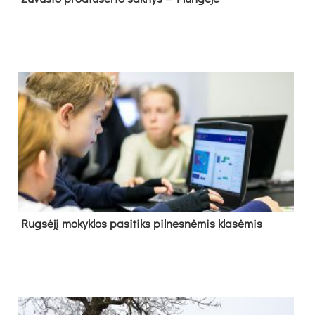
Rug­sė­jį mo­kyk­los pa­si­tiks pil­nes­nė­mis kla­sė­mis