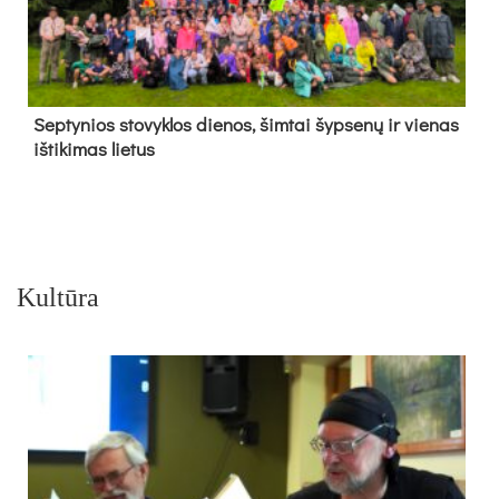
Sep­ty­nios sto­vyk­los die­nos, šim­tai šyp­se­nų ir vie­nas
iš­ti­ki­mas lie­tus
Kultūra