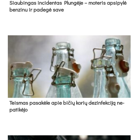
Siau­bin­gas in­ci­den­tas Plun­gė­je – mo­te­ris ap­si­py­lė
ben­zi­nu ir pa­de­gė sa­ve
Teis­mas pa­sa­kė­le apie bi­čių ko­rių de­zin­fek­ci­ją ne­
pa­ti­kė­jo