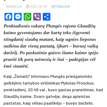
REDAKCIJA
2023-05-10
AKTUALIJOS
Facebook
Messenger
WhatsApp
Viber
Share
Penktadienio vakarą Plungės rajono Glaudžių
kaimo gyventojams dar kartą teko išgyventi
stingdantį siaubą matant, kaip ugnies liepsnos
naikina dar vieną pastatą, šįkart – buvusį vaikų
darželį. Po paskutinio gaisro šiame kaime spėjo
praeiti tik porą mėnesių ir štai – padegėjas vėl
ėmė siautėti.
Kaip „Žemaitį“ informavo Plungės priešgaisrinės
gelbėjimo tarnybos viršininkas Mykolas Pronckus,
penktadienį, 20.49 val., buvo gautas pranešimas, kad
Glaudžių kaime, Dvaro gatvėje, dega apleistas
pastatas, kaip vėliau paaiškėjo – buvęs darželis.