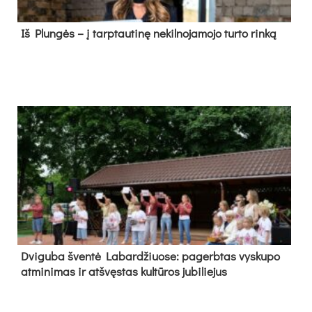
Iš Plungės – į tarptautinę nekilnojamojo turto rinką
Dvi­gu­ba šven­tė La­bar­džiuo­se: pa­gerb­tas vys­ku­po
at­mi­ni­mas ir at­švęs­tas kul­tū­ros ju­bi­lie­jus