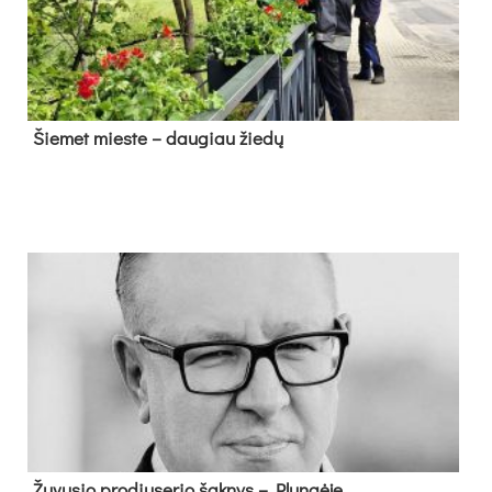
Šie­met mies­te – dau­giau žie­dų
Žu­vu­sio pro­diu­se­rio šak­nys – Plun­gė­je