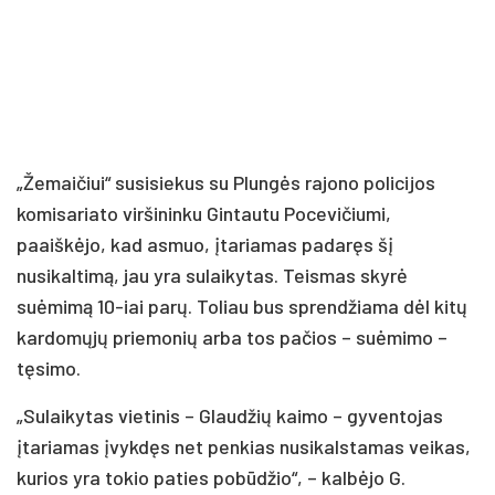
„Žemaičiui“ susisiekus su Plungės rajono policijos
komisariato viršininku Gintautu Pocevičiumi,
paaiškėjo, kad asmuo, įtariamas padaręs šį
nusikaltimą, jau yra sulaikytas. Teismas skyrė
suėmimą 10-iai parų. Toliau bus sprendžiama dėl kitų
kardomųjų priemonių arba tos pačios – suėmimo –
tęsimo.
„Sulaikytas vietinis – Glaudžių kaimo – gyventojas
įtariamas įvykdęs net penkias nusikalstamas veikas,
kurios yra tokio paties pobūdžio“, – kalbėjo G.