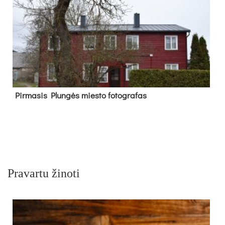
Pir­ma­sis Plun­gės mies­to fo­tog­ra­fas
Pravartu žinoti