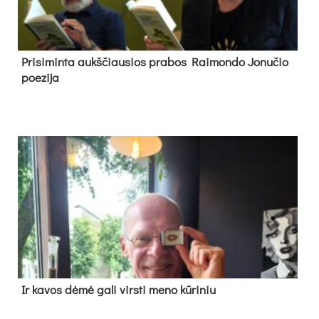
Pri­si­min­ta aukš­čiau­sios pra­bos Rai­mon­do Jo­nu­čio
poe­zi­ja
Ir ka­vos dė­mė ga­li virs­ti me­no kū­ri­niu