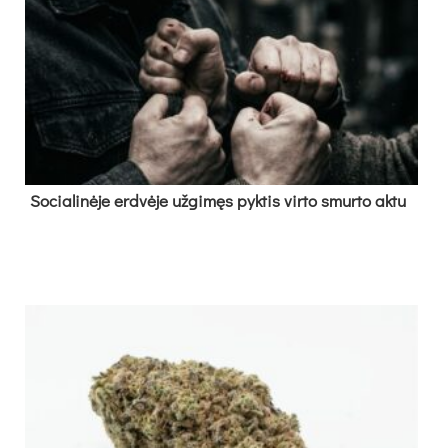
So­cia­li­nė­je erd­vė­je už­gi­męs pyk­tis vir­to smur­to ak­tu