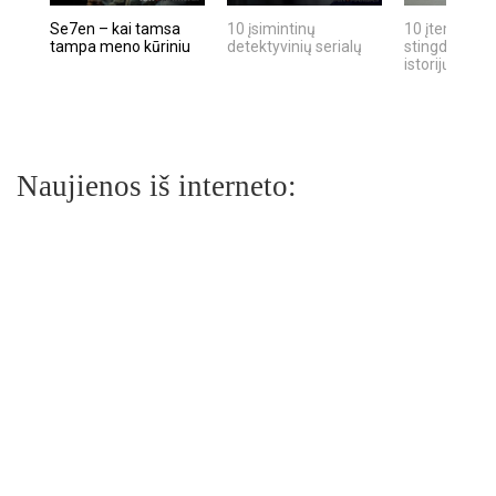
Se7en – kai tamsa
10 įsimintinų
10 įtemptų, k
tampa meno kūriniu
detektyvinių serialų
stingdančių k
istorijų
Naujienos iš interneto: