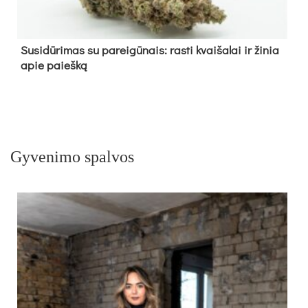
Su­si­dū­ri­mas su pa­rei­gū­nais: ras­ti kvai­ša­lai ir ži­nia
apie paieš­ką
Gyvenimo spalvos