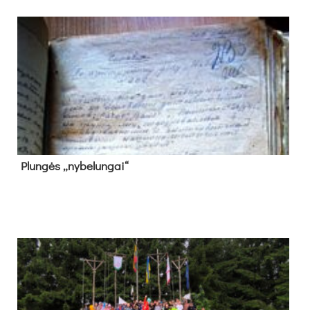
Plun­gės „ny­be­lun­gai“