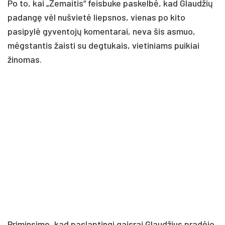
Po to, kai „Žemaitis“ feisbuke paskelbė, kad Glaudžių
padangę vėl nušvietė liepsnos, vienas po kito
pasipylė gyventojų komentarai, neva šis asmuo,
mėgstantis žaisti su degtukais, vietiniams puikiai
žinomas.
Priminsime, kad paslaptingi gaisrai Glaudžius pradėjo