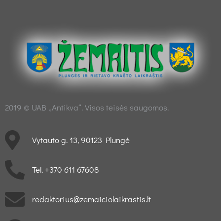
2019 © UAB „Antikva“. Visos teisės saugomos.
Vytauto g. 13, 90123 Plungė
Tel. +370 611 67608
redaktorius@zemaiciolaikrastis.lt