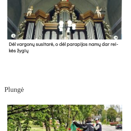
Dėl var­go­nų su­si­ta­rė, o dėl pa­ra­pi­jos na­mų dar rei­
kės žy­gių
Plungė