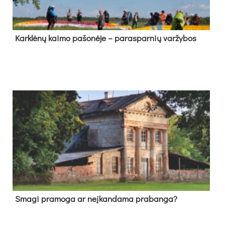
Kark­lė­nų kai­mo pa­šo­nė­je – pa­ras­par­nių var­žy­bos
Sma­gi pra­mo­ga ar neį­kan­da­ma pra­ban­ga?