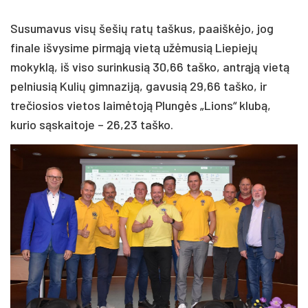
Susumavus visų šešių ratų taškus, paaiškėjo, jog
finale išvysime pirmąją vietą užėmusią Liepiejų
mokyklą, iš viso surinkusią 30,66 taško, antrąją vietą
pelniusią Kulių gimnaziją, gavusią 29,66 taško, ir
trečiosios vietos laimėtoją Plungės „Lions“ klubą,
kurio sąskaitoje – 26,23 taško.