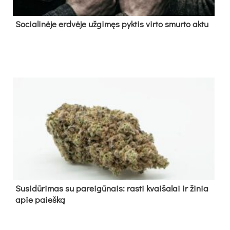
So­cia­li­nė­je erd­vė­je už­gi­męs pyk­tis vir­to smur­to ak­tu
Su­si­dū­ri­mas su pa­rei­gū­nais: ras­ti kvai­ša­lai ir ži­nia
apie paieš­ką