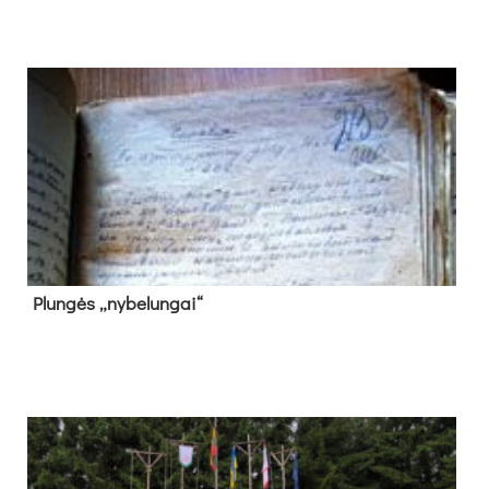
Plun­gės „ny­be­lun­gai“