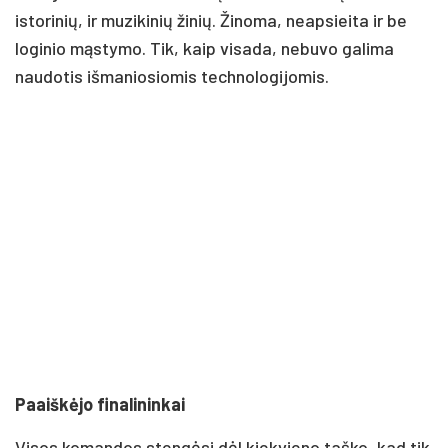
istorinių, ir muzikinių žinių. Žinoma, neapsieita ir be
loginio mąstymo. Tik, kaip visada, nebuvo galima
naudotis išmaniosiomis technologijomis.
Paaiškėjo finalininkai
Visos komandos stengėsi dėl kiekvieno taško, kad tik