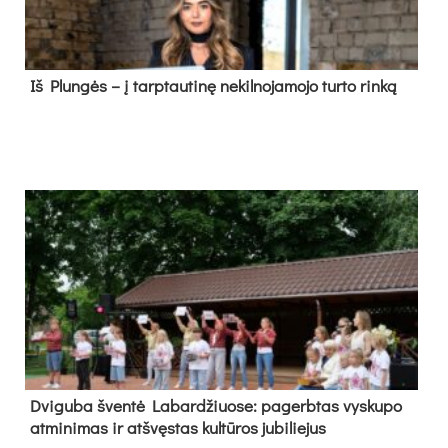
Iš Plungės – į tarptautinę nekilnojamojo turto rinką
Dvi­gu­ba šven­tė La­bar­džiuo­se: pa­gerb­tas vys­ku­po
at­mi­ni­mas ir at­švęs­tas kul­tū­ros ju­bi­lie­jus