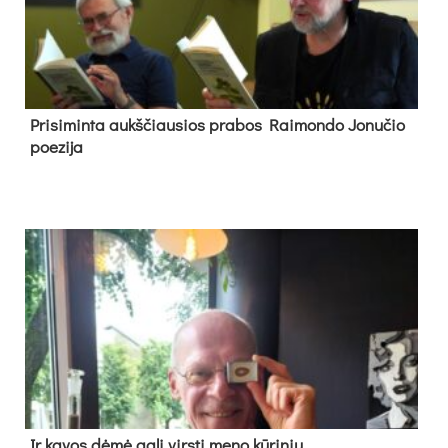
Pri­si­min­ta aukš­čiau­sios pra­bos Rai­mon­do Jo­nu­čio
poe­zi­ja
Ir ka­vos dė­mė ga­li virs­ti me­no kū­ri­niu