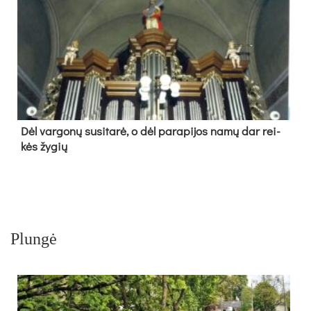
Dėl var­go­nų su­si­ta­rė, o dėl pa­ra­pi­jos na­mų dar rei­
kės žy­gių
Plungė