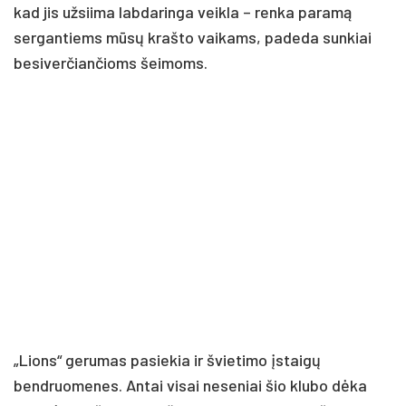
kad jis užsiima labdaringa veikla – renka paramą
sergantiems mūsų krašto vaikams, padeda sunkiai
besiverčiančioms šeimoms.
„Lions“ gerumas pasiekia ir švietimo įstaigų
bendruomenes. Antai visai neseniai šio klubo dėka