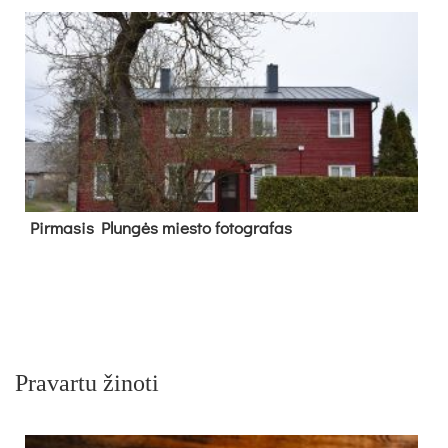
Pir­ma­sis Plun­gės mies­to fo­tog­ra­fas
Pravartu žinoti