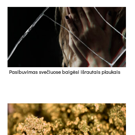
Pa­si­bu­vi­mas sve­čiuo­se bai­gė­si iš­rau­tais plau­kais