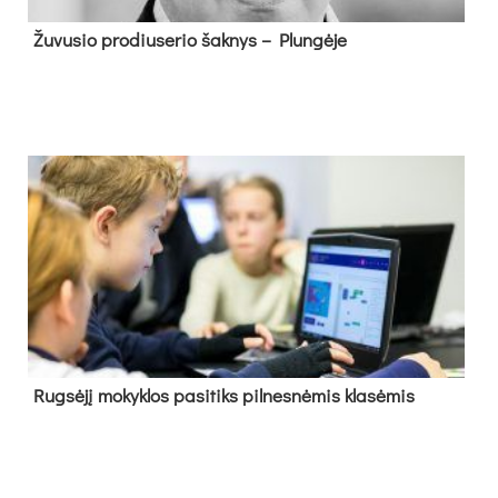
Žu­vu­sio pro­diu­se­rio šak­nys – Plun­gė­je
Rug­sė­jį mo­kyk­los pa­si­tiks pil­nes­nė­mis kla­sė­mis