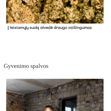
Į tei­sia­mų­jų suo­lą at­ve­dė drau­go vai­šin­gu­mas
Gyvenimo spalvos