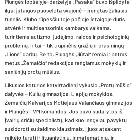
Plungės lopšelyje-darželyje „Pasaka“ buvo išpildyta
ilgai įstaigos puoselėta svajonė – įrengtas žaliasis
tunelis. Klubo rūpesčiu toje pačioje įstaigoje duris
atvėrė ir multisensorinis kambarys vaikams,
turintiems autizmo, judėjimo, raidos ir psichologinių
problemų. Ir tai – tik trupinėlis gražių ir prasmingų
„Lions“ darbų. Be to, Plungės „liūtai“ remia ir antrus
metus „Žemaičio“ redakcijos rengiamus mokyklų ir
seniūnijų protų mūšius.
Likusios keturios ketvirtadienį vykusio „Protų mūšio“
dalyvės – Kulių gimnazijos, Liepijų mokyklos,
Žemaičių Kalvarijos Motiejaus Valančiaus gimnazijos
ir Plungės TVM komandos. Jos buvo sudarytos iš
įvairių sričių specialistų, kad kuo lengviau pavyktų
susidoroti su žaidimo klausimais. Į juos atsakant
reikėjo turėti ir lituanistinių, ir matematinių, ir