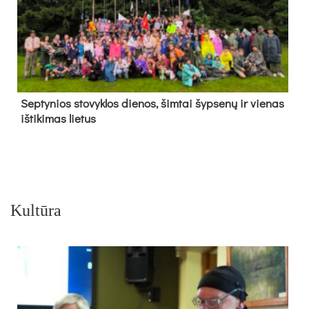
Sep­ty­nios sto­vyk­los die­nos, šim­tai šyp­se­nų ir vie­nas
iš­ti­ki­mas lie­tus
Kultūra