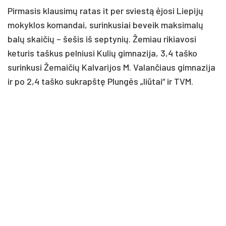
Pirmasis klausimų ratas it per sviestą ėjosi Liepijų
mokyklos komandai, surinkusiai beveik maksimalų
balų skaičių – šešis iš septynių. Žemiau rikiavosi
keturis taškus pelniusi Kulių gimnazija, 3,4 taško
surinkusi Žemaičių Kalvarijos M. Valančiaus gimnazija
ir po 2,4 taško sukrapštę Plungės „liūtai“ ir TVM.