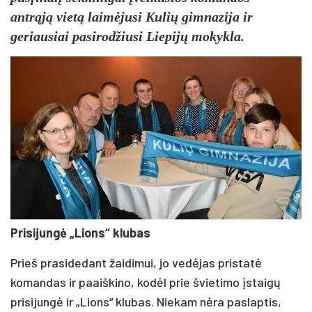
antrąją vietą laimėjusi Kulių gimnazija ir
geriausiai pasirodžiusi Liepijų mokykla.
Prisijungė „Lions“ klubas
Prieš prasidedant žaidimui, jo vedėjas pristatė
komandas ir paaiškino, kodėl prie švietimo įstaigų
prisijungė ir „Lions“ klubas. Niekam nėra paslaptis,