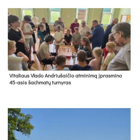
Vi­ta­liaus Vla­do And­riu­šai­čio at­mi­ni­mą įpras­mi­no
45-asis šach­ma­tų tur­ny­ras