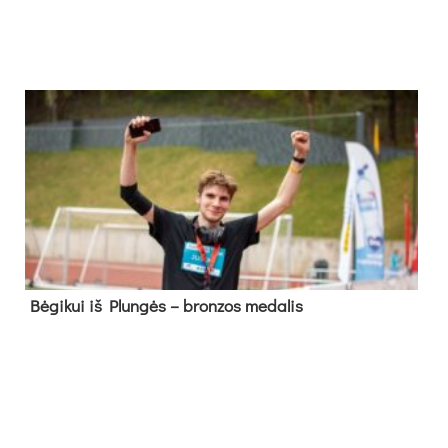
Bė­gi­kui iš Plun­gės – bron­zos me­da­lis