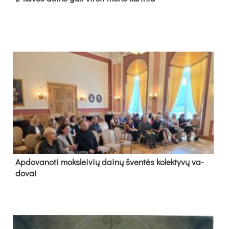
Ap­do­va­no­ti moks­lei­vių dai­nų šven­tės ko­lek­ty­vų va­
do­vai