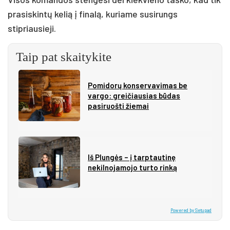
prasiskintų kelią į finalą, kuriame susirungs
stipriausieji.
Taip pat skaitykite
Pomidorų konservavimas be
vargo: greičiausias būdas
pasiruošti žiemai
Iš Plungės – į tarptautinę
nekilnojamojo turto rinką
Powered by Setupad