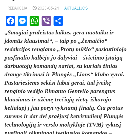
REDAKCIJA
2023-05-24
AKTUALIJOS
Facebook
Messenger
WhatsApp
Viber
Share
„Smagiai praleistas laikas, gera nuotaika ir
įdomūs klausimai“, – taip po „Žemaičio“
redakcijos rengiamo „Protų mūšio“ paskutiniojo
pusfinalio kalbėjo jo dalyviai – švietimo įstaigų
darbuotojų komandų nariai, su kuriais žinias
drauge tikrinosi ir Plungės „Lions“ klubo vyrai.
Pastariesiems sekėsi labai gerai, tad įveikę
renginio vedėjo Rimanto Gentvilo parengtus
klausimus ir užėmę trečiąją vietą, iškovojo
kelialapį į jau poryt vyksiantį finalą. Čia protus
surems ir dar dvi praėjusį ketvirtadienį Plungės
technologijų ir verslo mokykloje (TVM) vykusį
pusfinalį sėkmingai įveikusios komandos –