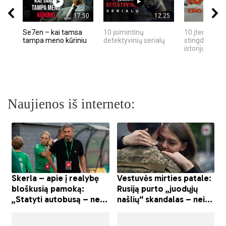
17:50
12:25
Se7en – kai tamsa
10 įsimintinų
10 įtemptų, k
tampa meno kūriniu
detektyvinių serialų
stingdančių k
istorijų
Naujienos iš interneto: