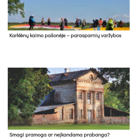
Kark­lė­nų kai­mo pa­šo­nė­je – pa­ras­par­nių var­žy­bos
Sma­gi pra­mo­ga ar neį­kan­da­ma pra­ban­ga?