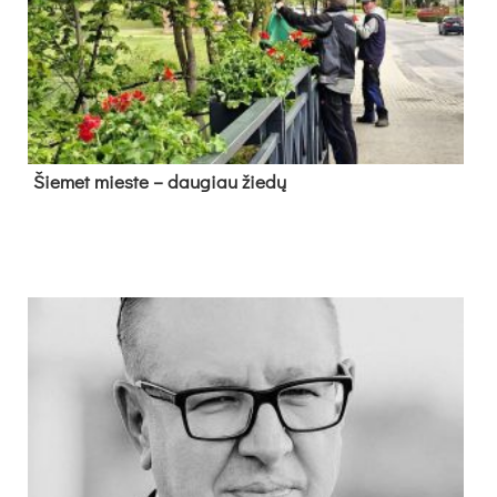
Šie­met mies­te – dau­giau žie­dų