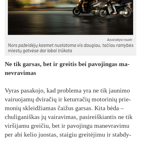
Asociatyvi nuotr.
Nors pa­žei­dė­jų kas­met nu­sta­to­ma vis dau­giau, ta­čiau ra­my­bės
mies­tų gat­vė­se dar la­bai trūks­ta
Ne tik gar­sas, bet ir grei­tis bei pa­vo­jin­gas ma­
nev­ra­vi­mas
Vy­ras pa­sa­ko­jo, kad pro­ble­ma yra ne tik jau­ni­mo
vai­ruo­ja­mų dvi­ra­čių ir ke­tur­ra­čių mo­to­ri­nių prie­
mo­nių sklei­džia­mas čai­žus gar­sas. Ki­ta bė­da –
chu­li­ga­niš­kas jų vai­ra­vi­mas, pa­si­reiš­kian­tis ne tik
vir­ši­ja­mu grei­čiu, bet ir pa­vo­jin­gu ma­nev­ra­vi­mu
per abi ke­lio juos­tas, stai­giu grei­tė­ji­mu ir stab­dy­