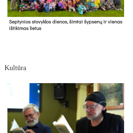
Sep­ty­nios sto­vyk­los die­nos, šim­tai šyp­se­nų ir vie­nas
iš­ti­ki­mas lie­tus
Kultūra