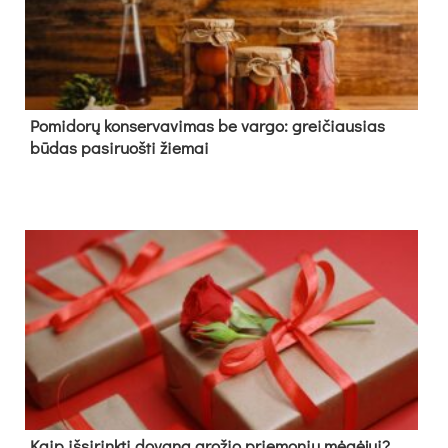
Pomidorų konservavimas be vargo: greičiausias
būdas pasiruošti žiemai
Kaip išsirinkti dovaną grožio priemonių mėgėjui?