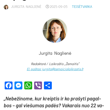
JURGITA NAGLIENĖ
2025-09-05
TEISĖTVARKA
Jurgita Naglienė
Redaktorė /
Laikraštis „Žemaitis“
El. paštas: jurgita@zemaiciolaikrastis.lt
Facebook
Messenger
WhatsApp
Viber
Share
„Ne­be­ži­no­me, kur kreip­tis ir ko pra­šy­ti pa­gal­
bos – gal vie­šu­mas pa­dės? Va­ka­rais nuo 22 va­