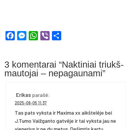
Facebook
Messenger
WhatsApp
Viber
Share
3 komentarai “
Nak­ti­niai triukš­
mau­to­jai – ne­pa­gau­na­mi
”
Erikas
parašė:
2025-09-05 11:37
Tas pats vyksta ir Maxima xx aikštelėje bei
J.Tumo Vaižganto gatvėje ir tai vyksta jau ne
vienerius ir ne du metus. Dešimtis kartų