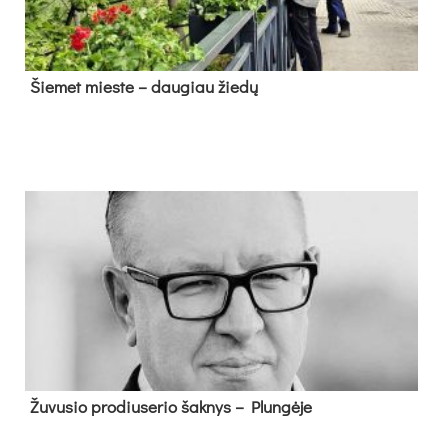
Šie­met mies­te – dau­giau žie­dų
Žu­vu­sio pro­diu­se­rio šak­nys – Plun­gė­je