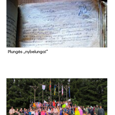
Plun­gės „ny­be­lun­gai“