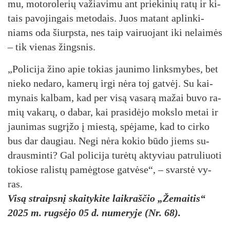
mu, mo­to­ro­le­rių va­žia­vi­mu ant prie­ki­nių ra­tų ir ki­
tais pa­vo­jin­gais me­to­dais. Juos ma­tant ap­lin­ki­
niams oda šiurps­ta, nes taip vai­ruo­jant iki ne­lai­mės
– tik vie­nas žings­nis.
„Po­li­ci­ja ži­no apie to­kias jau­ni­mo links­my­bes, bet
nie­ko ne­da­ro, ka­me­rų ir­gi nė­ra toj gat­vėj. Su kai­
my­nais kal­bam, kad per vi­są va­sa­rą ma­žai bu­vo ra­
mių va­ka­rų, o da­bar, kai pra­si­dė­jo moks­lo me­tai ir
jau­ni­mas su­grį­žo į mies­tą, spė­ja­me, kad to cir­ko
bus dar dau­giau. Ne­gi nė­ra ko­kio bū­do jiems su­
draus­min­ti? Gal po­li­ci­ja tu­rė­tų ak­ty­viau pa­tru­liuo­ti
to­kio­se ra­lis­tų pa­mėg­to­se gat­vė­se“, – svars­tė vy­
ras.
Visą straipsnį skaitykite laikraščio „Žemaitis“
2025 m. rugsėjo 05 d. numeryje (Nr. 68).