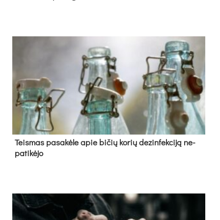
Teis­mas pa­sa­kė­le apie bi­čių ko­rių de­zin­fek­ci­ją ne­
pa­ti­kė­jo