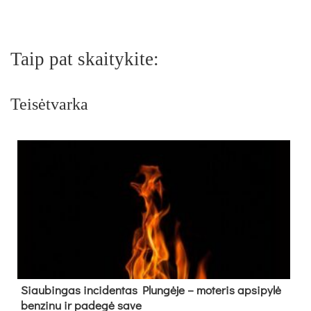
Taip pat skaitykite:
Teisėtvarka
Siau­bin­gas in­ci­den­tas Plun­gė­je – mo­te­ris ap­si­py­lė
ben­zi­nu ir pa­de­gė sa­ve