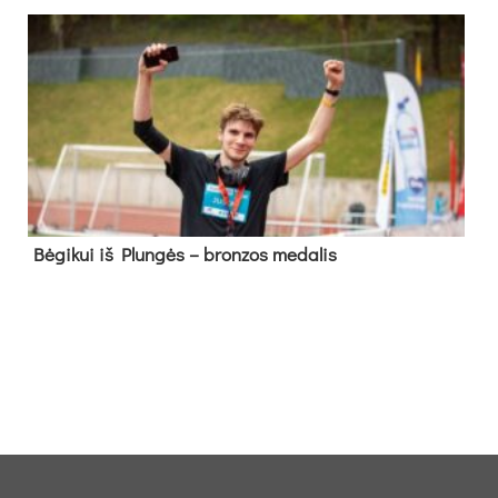
Bė­gi­kui iš Plun­gės – bron­zos me­da­lis