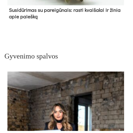
Su­si­dū­ri­mas su pa­rei­gū­nais: ras­ti kvai­ša­lai ir ži­nia
apie paieš­ką
Gyvenimo spalvos