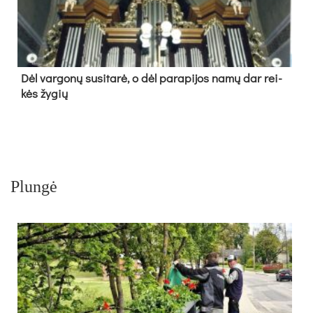
Dėl var­go­nų su­si­ta­rė, o dėl pa­ra­pi­jos na­mų dar rei­
kės žy­gių
Plungė