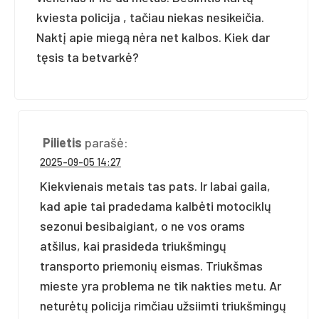
kviesta policija , tačiau niekas nesikeičia.
Naktį apie miegą nėra net kalbos. Kiek dar
tęsis ta betvarkė?
Pilietis
parašė:
2025-09-05 14:27
Kiekvienais metais tas pats. Ir labai gaila,
kad apie tai pradedama kalbėti motociklų
sezonui besibaigiant, o ne vos orams
atšilus, kai prasideda triukšmingų
transporto priemonių eismas. Triukšmas
mieste yra problema ne tik nakties metu. Ar
neturėtų policija rimčiau užsiimti triukšmingų