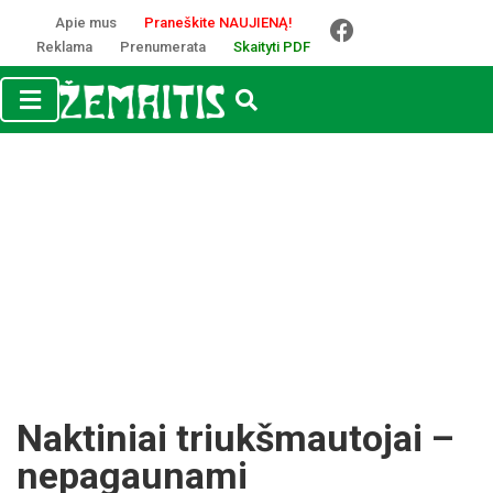
Apie mus
Praneškite NAUJIENĄ!
Reklama
Prenumerata
Skaityti PDF
Nak­ti­niai triukš­mau­to­jai –
ne­pa­gau­na­mi