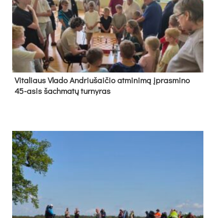
Vi­ta­liaus Vla­do And­riu­šai­čio at­mi­ni­mą įpras­mi­no
45-asis šach­ma­tų tur­ny­ras