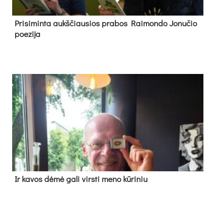
Pri­si­min­ta aukš­čiau­sios pra­bos Rai­mon­do Jo­nu­čio
poe­zi­ja
Ir ka­vos dė­mė ga­li virs­ti me­no kū­ri­niu