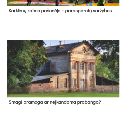
Kark­lė­nų kai­mo pa­šo­nė­je – pa­ras­par­nių var­žy­bos
Sma­gi pra­mo­ga ar neį­kan­da­ma pra­ban­ga?