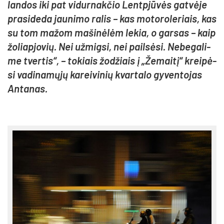
lan­dos iki pat vi­dur­nak­čio Lentp­jū­vės gat­vė­je
pra­si­de­da jau­ni­mo ra­lis – kas mo­to­ro­le­riais, kas
su tom ma­žom ma­ši­nė­lėm le­kia, o gar­sas – kaip
žo­liap­jo­vių. Nei už­mig­si, nei pail­sė­si. Ne­be­ga­li­
me tver­tis“, – to­kiais žo­džiais į „Že­mai­tį“ krei­pė­
si va­di­na­mų­jų ka­rei­vinių kvar­ta­lo gy­ven­to­jas
An­ta­nas.