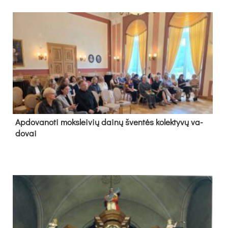
Ap­do­va­no­ti moks­lei­vių dai­nų šven­tės ko­lek­ty­vų va­
do­vai