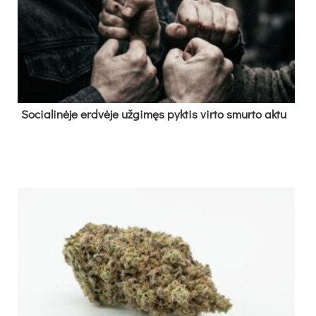
So­cia­li­nė­je erd­vė­je už­gi­męs pyk­tis vir­to smur­to ak­tu