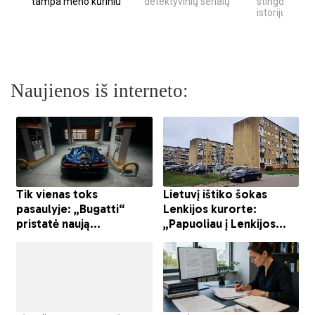
tampa meno kūriniu
detektyvinių serialų
stingdančių k
istorijų
Naujienos iš interneto: