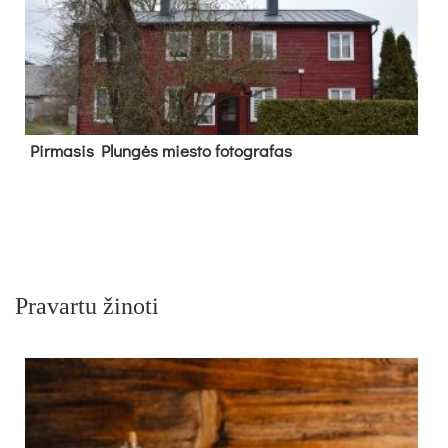
Pir­ma­sis Plun­gės mies­to fo­tog­ra­fas
Pravartu žinoti