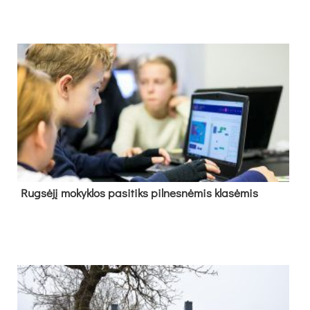
Rug­sė­jį mo­kyk­los pa­si­tiks pil­nes­nė­mis kla­sė­mis