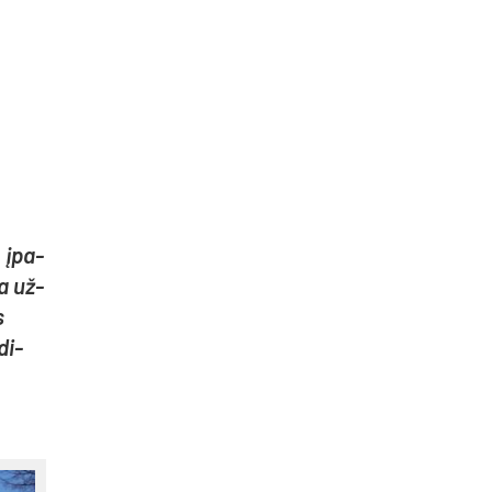
, įpa­
ma už­
s
di­