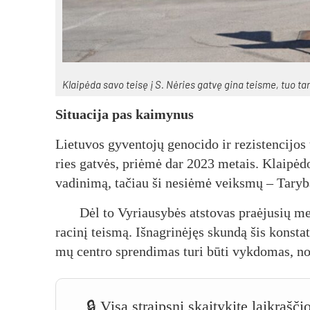
Klai­pė­da sa­vo tei­sę į S. Nė­ries gat­vę gi­na teis­me, tuo tar­pu 
Si­tua­ci­ja pas kai­my­nus
Lie­tu­vos gy­ven­to­jų ge­no­ci­do ir re­zis­ten­ci­jo
ries gat­vės, priė­mė dar 2023 me­tais. Klai­pė­dos
va­di­ni­mą, ta­čiau ši ne­siė­mė veiks­mų – Ta­ry­
Dėl to Vy­riau­sy­bės at­sto­vas praė­ju­sių me­
ra­ci­nį teis­mą. Iš­nag­ri­nė­jęs skun­dą šis kons­ta­t
mų cent­ro spren­di­mas tu­ri bū­ti vyk­do­mas, no­ri
🔒 Visą straipsnį skaitykite laikraš