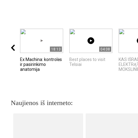
18:13
04:08
Ex Machina: kontrolės
Best places to visit
KAS IŠR
ir pasirinkimo
Telsiai
ELEKTRĄ?
anatomija
MOKSLININ
Naujienos iš interneto: