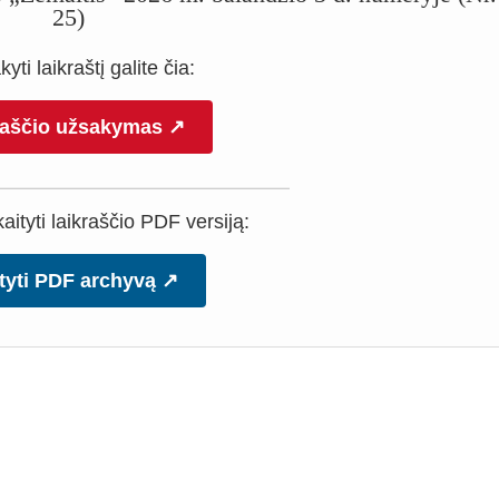
25)
yti laikraštį galite čia:
raščio užsakymas ↗
ityti laikraščio PDF versiją:
tyti PDF archyvą ↗