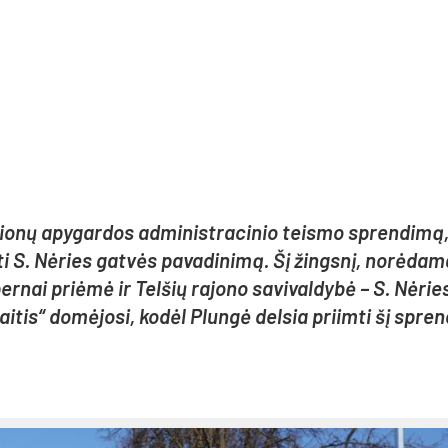
gio­nų apy­gar­dos ad­mi­nist­ra­ci­nio teis­mo spren­di­mą
n­ti S. Nė­ries gat­vės pa­va­di­ni­mą. Šį žings­nį, no­rė­da­
nai priė­mė ir Tel­šių ra­jo­no sa­vi­val­dy­bė – S. Nė­rie
i­tis“ do­mė­jo­si, ko­dėl Plun­gė del­sia priim­ti šį spren­