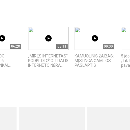
06:28
08:11
09:00
ADO
„MIRĘS INTERNETAS“:
KAMUOLINIS ŽAIBAS:
5 įd
 6
KODĖL DIDŽIOJI DALIS
MĮSLINGA GAMTOS
„TikT
KAI,...
INTERNETO NĖRA...
PASLAPTIS
pavad