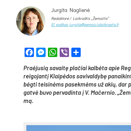
Jurgita Naglienė
Redaktorė /
Laikraštis „Žemaitis“
El. paštas: jurgita@zemaiciolaikrastis.lt
Facebook
Messenger
WhatsApp
Viber
Share
Praė­ju­sią sa­vai­tę pla­čiai kal­bė­ta apie Re­
rei­go­jan­tį Klai­pė­dos sa­vi­val­dy­bę pa­nai­ki
bėg­ti tei­si­nėms pa­sek­mėms už akių, dar per­
gat­vė bu­vo per­va­din­ta į V. Ma­čer­nio. „Že­ma
mą.