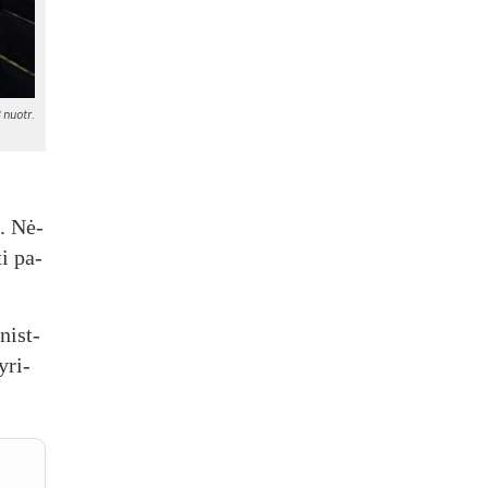
 nuo­tr.
S. Nė­
ti pa­
­nist­
y­ri­