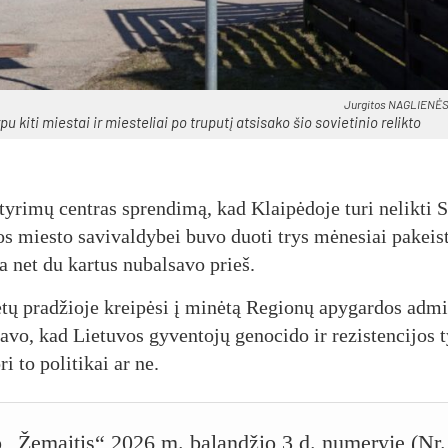
Jur­gi­tos NAG­LIE­NĖS
ki­ti mies­tai ir mies­te­liai po tru­pu­tį at­si­sa­ko šio so­vie­ti­nio re­lik­to
s ty­ri­mų cent­ras spren­di­mą, kad Klai­pė­do­je tu­ri ne­lik­ti 
 mies­to sa­vi­val­dy­bei bu­vo duo­ti trys mė­ne­siai pa­keis­
ba net du kar­tus nu­bal­sa­vo prieš.
tų pra­džio­je krei­pė­si į mi­nė­tą Re­gio­nų apy­gar­dos ad­mi
a­vo, kad Lie­tu­vos gy­ven­to­jų ge­no­ci­do ir re­zis­ten­ci­jos t
 to po­li­ti­kai ar ne.
čio „Žemaitis“ 2026 m. balandžio 3 d. numeryje (Nr.