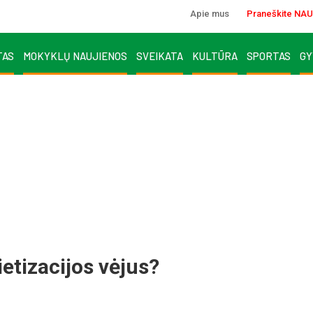
Apie mus
Praneškite NAU
TAS
MOKYKLŲ NAUJIENOS
SVEIKATA
KULTŪRA
SPORTAS
GY
e­ti­za­ci­jos vė­jus?