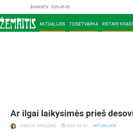
ŠIANDIEN: 2026-08-08
AKTUALIJOS
TEISĖTVARKA
RIETAVO KRAŠ
Ar il­gai lai­ky­si­mės prieš de­so­vi
JURGITA NAGLIENĖ
2026-04-03
AKTUALIJOS