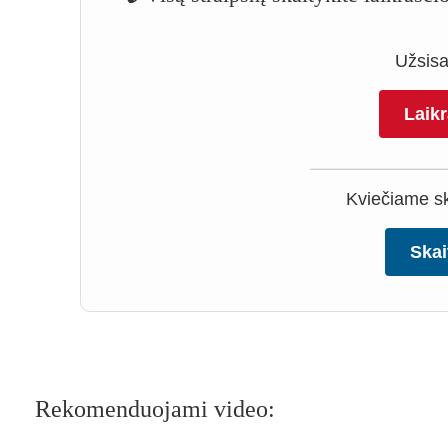
Užsisak
Laik
Kviečiame ska
Skai
Rekomenduojami video: