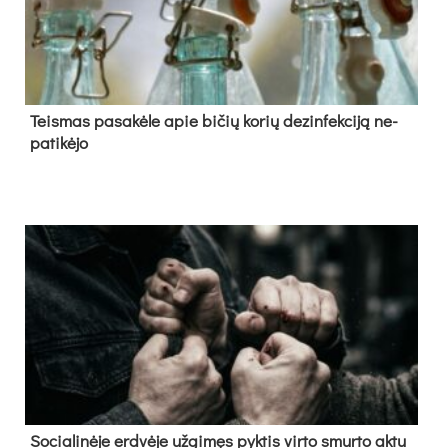
Teis­mas pa­sa­kė­le apie bi­čių ko­rių de­zin­fek­ci­ją ne­
pa­ti­kė­jo
So­cia­li­nė­je erd­vė­je už­gi­męs pyk­tis vir­to smur­to ak­tu