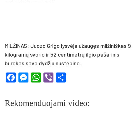
MILŽINAS: Juozo Grigo lysvėje užaugęs milžiniškas 9
kilogramų svorio ir 52 centimetrų ilgio pašarinis
burokas savo dydžiu nustebino.
Facebook
Messenger
WhatsApp
Viber
Share
Rekomenduojami video: