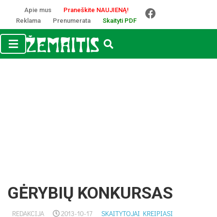
Apie mus
Praneškite NAUJIENĄ!
Reklama
Prenumerata
Skaityti PDF
GĖ­RY­BIŲ KON­KUR­SAS
REDAKCIJA
2013-10-17
SKAITYTOJAI KREIPIASI