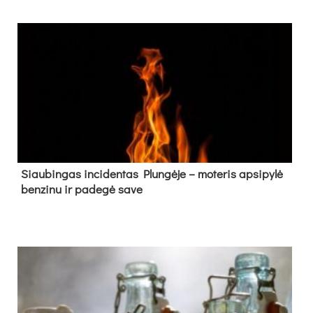
Siau­bin­gas in­ci­den­tas Plun­gė­je – mo­te­ris ap­si­py­lė
ben­zi­nu ir pa­de­gė sa­ve