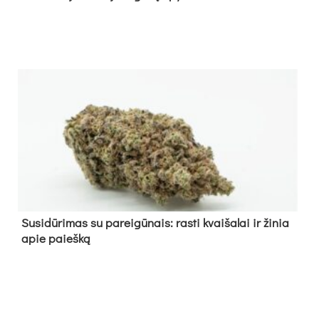
Su­si­dū­ri­mas su pa­rei­gū­nais: ras­ti kvai­ša­lai ir ži­nia
apie paieš­ką