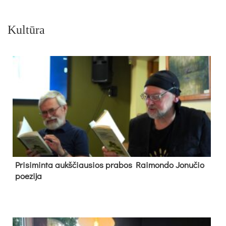
Kultūra
Pri­si­min­ta aukš­čiau­sios pra­bos Rai­mon­do Jo­nu­čio
poe­zi­ja