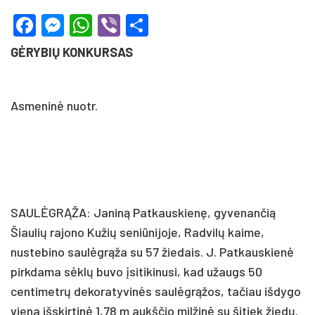
Facebook
Messenger
WhatsApp
Viber
Share
GĖRYBIŲ KONKURSAS
Asmeninė nuotr.
SAULĖGRĄŽA: Janiną Patkauskienę, gyvenančią
Šiaulių rajono Kužių seniūnijoje, Radvilų kaime,
nustebino saulėgrąža su 57 žiedais. J. Patkauskienė
pirkdama sėklų buvo įsitikinusi, kad užaugs 50
centimetrų dekoratyvinės saulėgrąžos, tačiau išdygo
viena išskirtinė 1,78 m aukščio milžinė su šitiek žiedų.