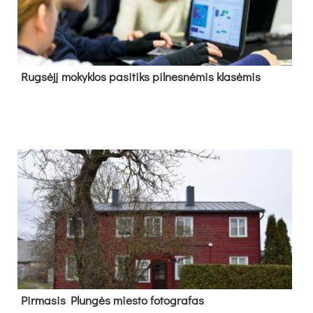
Rug­sė­jį mo­kyk­los pa­si­tiks pil­nes­nė­mis kla­sė­mis
Pir­ma­sis Plun­gės mies­to fo­tog­ra­fas