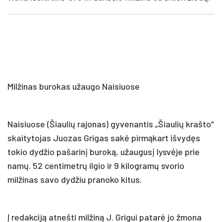
Milžinas burokas užaugo Naisiuose
Naisiuose (Šiaulių rajonas) gyvenantis „Šiaulių krašto“
skaitytojas Juozas Grigas sakė pirmąkart išvydęs
tokio dydžio pašarinį buroką, užaugusį lysvėje prie
namų. 52 centimetrų ilgio ir 9 kilogramų svorio
milžinas savo dydžiu pranoko kitus.
Į redakciją atnešti milžiną J. Grigui patarė jo žmona