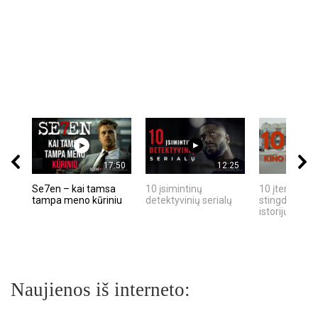
17:50
12:25
Se7en – kai tamsa
10 įsimintinų
10 įtemptų, k
tampa meno kūriniu
detektyvinių serialų
stingdančių k
istorijų
Naujienos iš interneto: