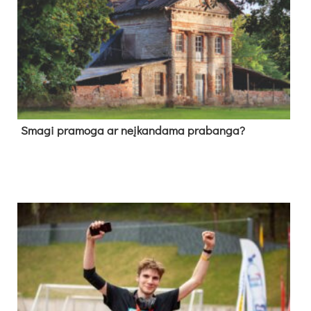
Sma­gi pra­mo­ga ar neį­kan­da­ma pra­ban­ga?