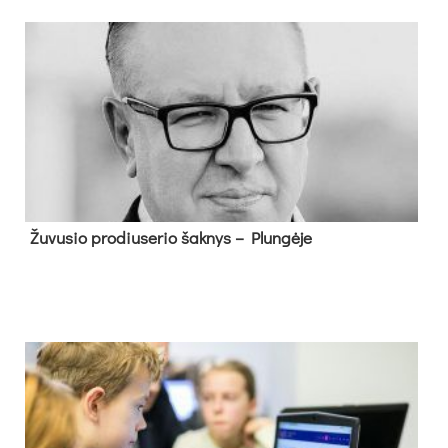
Žu­vu­sio pro­diu­se­rio šak­nys – Plun­gė­je