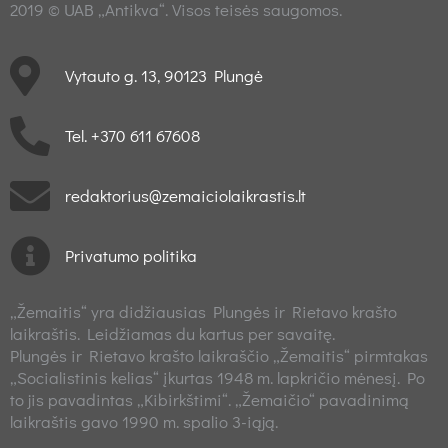
2019 © UAB „Antikva“. Visos teisės saugomos.
Vytauto g. 13, 90123 Plungė
Tel. +370 611 67608
redaktorius@zemaiciolaikrastis.lt
Privatumo politika
„Žemaitis“ yra didžiausias Plungės ir Rietavo krašto
laikraštis. Leidžiamas du kartus per savaitę.
Plungės ir Rietavo krašto laikraščio „Žemaitis“ pirmtakas
„Socialistinis kelias“ įkurtas 1948 m. lapkričio mėnesį. Po
to jis pavadintas „Kibirkštimi“. „Žemaičio“ pavadinimą
laikraštis gavo 1990 m. spalio 3-iąją.