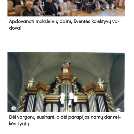
Ap­do­va­no­ti moks­lei­vių dai­nų šven­tės ko­lek­ty­vų va­
do­vai
Dėl var­go­nų su­si­ta­rė, o dėl pa­ra­pi­jos na­mų dar rei­
kės žy­gių