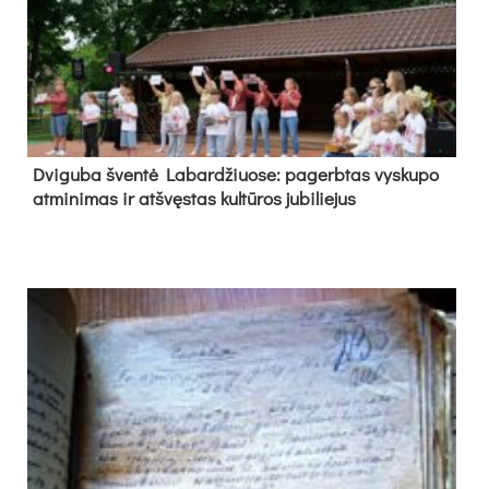
Dvi­gu­ba šven­tė La­bar­džiuo­se: pa­gerb­tas vys­ku­po
at­mi­ni­mas ir at­švęs­tas kul­tū­ros ju­bi­lie­jus