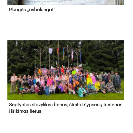
Plun­gės „ny­be­lun­gai“
Sep­ty­nios sto­vyk­los die­nos, šim­tai šyp­se­nų ir vie­nas
iš­ti­ki­mas lie­tus