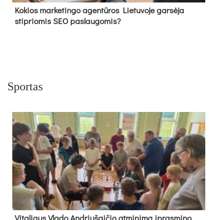
Kokios marketingo agentūros Lietuvoje garsėja
stipriomis SEO paslaugomis?
Sportas
Vi­ta­liaus Vla­do And­riu­šai­čio at­mi­ni­mą įpras­mi­no