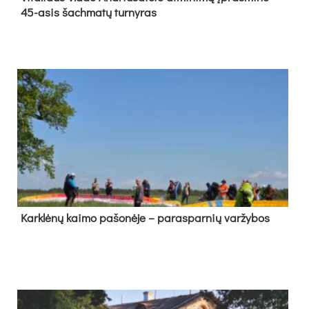
45-asis šach­ma­tų tur­ny­ras
Kark­lė­nų kai­mo pa­šo­nė­je – pa­ras­par­nių var­žy­bos