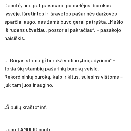
Danutė, nuo pat pavasario puoselėjusi burokus
lysvėje. Išretintos ir išravėtos pašarinės daržovės
sparčiai augo, nes žemė buvo gerai patręšta. „Mėšlo
iš rudens užvežiau, postoriai pakračiau“, – pasakojo
naisiškis.
J. Grigas stambųjį buroką vadino „brigadyriumi“ –
tokia šių stambių pašarinių burokų veislė.
Rekordininką buroką, kaip ir kitus, sulesins vištoms –
juk tam juos ir augino.
„Šiaulių krašto“ inf.
Jono TAMULIO nuotr.