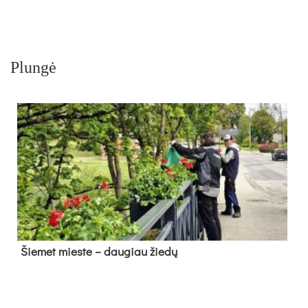
Plungė
Šie­met mies­te – dau­giau žie­dų