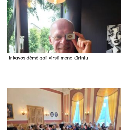
Ir ka­vos dė­mė ga­li virs­ti me­no kū­ri­niu