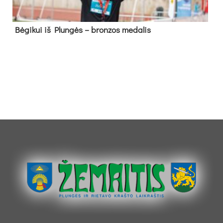
Bė­gi­kui iš Plun­gės – bron­zos me­da­lis