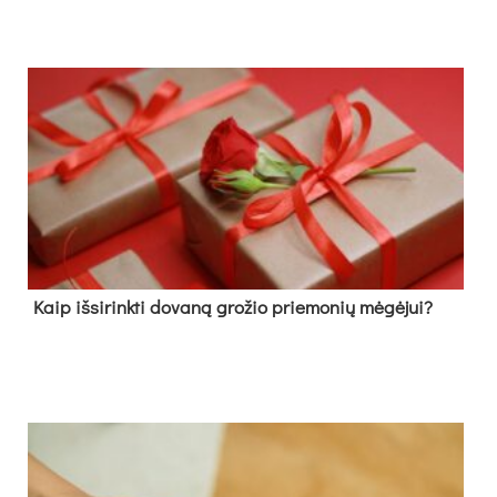
Kaip išsirinkti dovaną grožio priemonių mėgėjui?