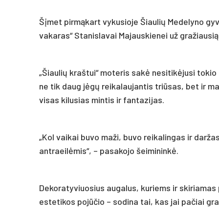
Šįmet pirmąkart vykusioje Šiaulių Medelyno g
vakaras“ Stanislavai Majauskienei už gražiausi
„Šiaulių kraštui“ moteris sakė nesitikėjusi toki
ne tik daug jėgų reikalaujantis triūsas, bet ir m
visas kilusias mintis ir fantazijas.
„Kol vaikai buvo maži, buvo reikalingas ir darža
antraeilėmis“, – pasakojo šeimininkė.
Dekoratyviuosius augalus, kuriems ir skiriamas 
estetikos pojūčio – sodina tai, kas jai pačiai gra