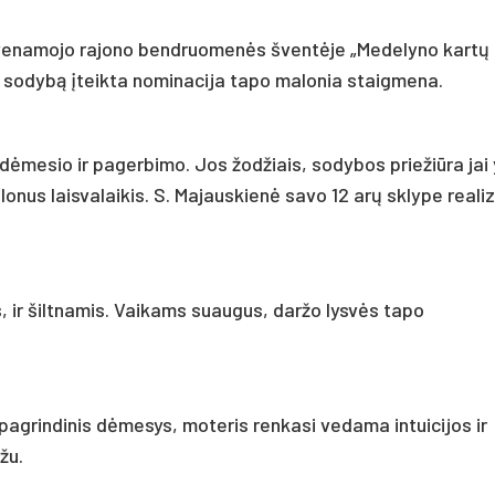
yvenamojo rajono bendruomenės šventėje „Medelyno kartų
ą sodybą įteikta nominacija tapo malonia staigmena.
o dėmesio ir pagerbimo. Jos žodžiais, sodybos priežiūra jai
alonus laisvalaikis. S. Majauskienė savo 12 arų sklype reali
s, ir šiltnamis. Vaikams suaugus, daržo lysvės tapo
pagrindinis dėmesys, moteris renkasi vedama intuicijos ir
žu.