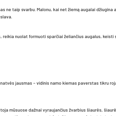
as ne taip svarbu. Malonu, kai net žiemą augalai džiugina 
islava.
reikia nuolat formuoti sparčiai želiančius augalus, keisti
lnatvės jausmas – vidinis namo kiemas paverstas tikru ro
toja mūsuose dažnai vyraujančius žvarbius šiaurės, šiaur