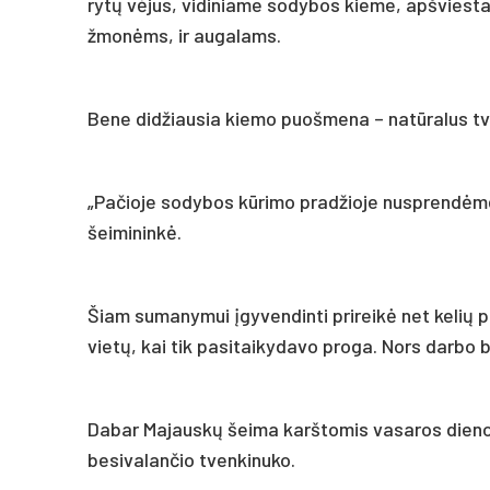
rytų vėjus, vidiniame sodybos kieme, apšviestam
žmonėms, ir augalams.
Bene didžiausia kiemo puošmena – natūralus tve
„Pačioje sodybos kūrimo pradžioje nusprendėme į
šeimininkė.
Šiam sumanymui įgyvendinti prireikė net kelių p
vietų, kai tik pasitaikydavo proga. Nors darbo 
Dabar Majauskų šeima karštomis vasaros dienomi
besivalančio tvenkinuko.