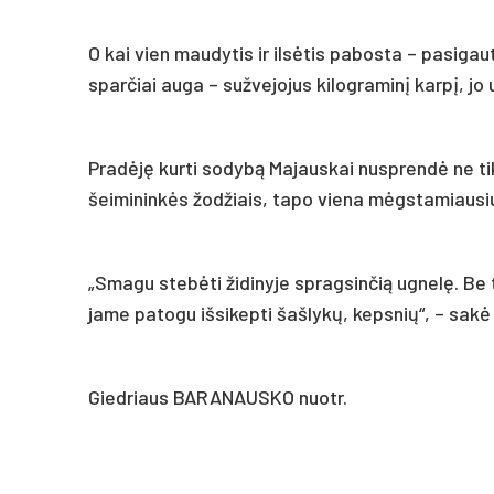
O kai vien maudytis ir ilsėtis pabosta – pasigau
sparčiai auga – sužvejojus kilograminį karpį, jo
Pradėję kurti sodybą Majauskai nusprendė ne tik į
šeimininkės žodžiais, tapo viena mėgstamiausi
„Smagu stebėti židinyje spragsinčią ugnelę. Be t
jame patogu išsikepti šašlykų, kepsnių“, – sakė
Giedriaus BARANAUSKO nuotr.