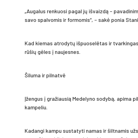
„Augalus renkuosi pagal jų išvaizdą – pavadinim
savo spalvomis ir formomis“, – sakė ponia Stan
Kad kiemas atrodytų išpuoselėtas ir tvarkingas, 
rūšių gėles į naujesnes.
Šiluma ir pilnatvė
Įžengus į gražiausią Medelyno sodybą, apima pi
kampeliu.
Kadangi kampu sustatyti namas ir šiltnamis užs