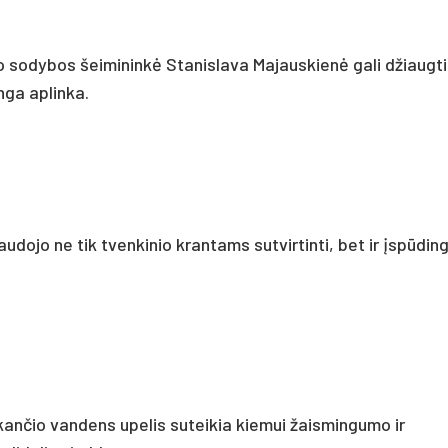
sodybos šeimininkė Stanislava Majauskienė gali džiaugti
nga aplinka.
ojo ne tik tvenkinio krantams sutvirtinti, bet ir įspūdi
kančio vandens upelis suteikia kiemui žaismingumo ir