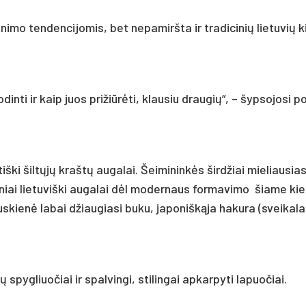
imo tendencijomis, bet nepamiršta ir tradicinių lietuvių k
inti ir kaip juos prižiūrėti, klausiu draugių“, – šypsojosi p
tiški šiltųjų kraštų augalai. Šeimininkės širdžiai mieliausia
ciniai lietuviški augalai dėl modernaus formavimo šiame ki
auskienė labai džiaugiasi buku, japoniškąja hakura (sveikala
spygliuočiai ir spalvingi, stilingai apkarpyti lapuočiai.