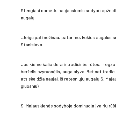
Stengiasi domėtis naujausiomis sodybų apželdin
augalų.
„Jeigu pati nežinau, patarimo, kokius augalus sod
Stanislava.
Jos kieme šalia dera ir tradicinės rūtos, ir egzo
berželis svyruonėlis, auga alyva. Bet net tradi
atsiskeidžia naujai. Iš retesniųjų augalų S. Maj
gluosniu).
S. Majauskienės sodyboje dominuoja įvairių rūšių 