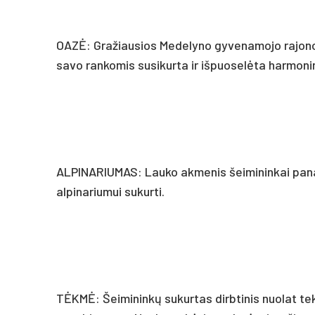
OAZĖ: Gražiausios Medelyno gyvenamojo rajono 
savo rankomis susikurta ir išpuoselėta harmoni
ALPINARIUMAS: Lauko akmenis šeimininkai panaud
alpinariumui sukurti.
TĖKMĖ: Šeimininkų sukurtas dirbtinis nuolat te