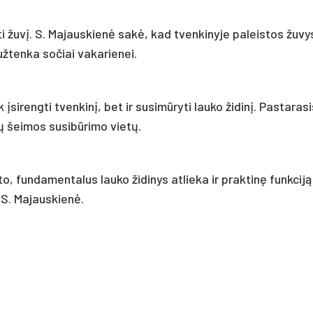
ti žuvį. S. Majauskienė sakė, kad tvenkinyje paleistos žuvy
 užtenka sočiai vakarienei.
sirengti tvenkinį, bet ir susimūryti lauko židinį. Pastarasi
ų šeimos susibūrimo vietų.
o, fundamentalus lauko židinys atlieka ir praktinę funkciją
 S. Majauskienė.