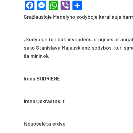
Facebook
Messenger
WhatsApp
Viber
Share
Gražiausioje Medelyno sodyboje karaliauja har
„Sodyboje turi būti ir vandens, ir ugnies, ir aug
sako Stanislava Majauskienė,sodybos, kuri šįme
šeimininkė.
Irena BUDRIENĖ
irena@skrastas.lt
Išpuoselėta erdvė