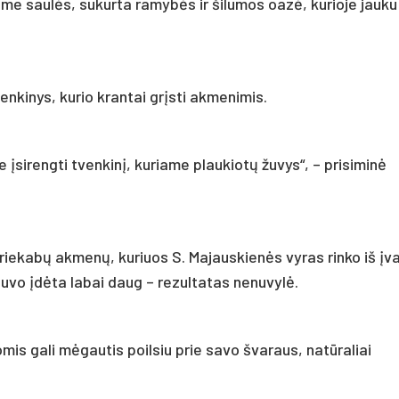
e saulės, sukurta ramybės ir šilumos oazė, kurioje jauku 
nkinys, kurio krantai grįsti akmenimis.
sirengti tvenkinį, kuriame plaukiotų žuvys“, – prisiminė
riekabų akmenų, kuriuos S. Majauskienės vyras rinko iš įva
buvo įdėta labai daug – rezultatas nenuvylė.
s gali mėgautis poilsiu prie savo švaraus, natūraliai