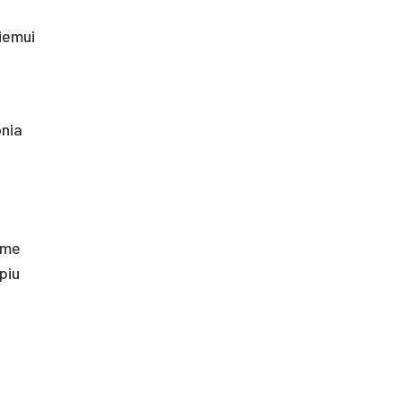
iemui
onia
s
eme
piu