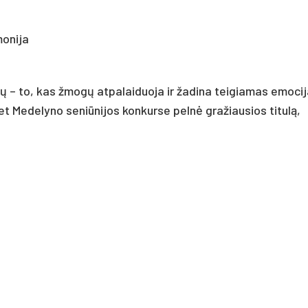
monija
alų – to, kas žmogų atpalaiduoja ir žadina teigiamas emocij
t Medelyno seniūnijos konkurse pelnė gražiausios titulą,