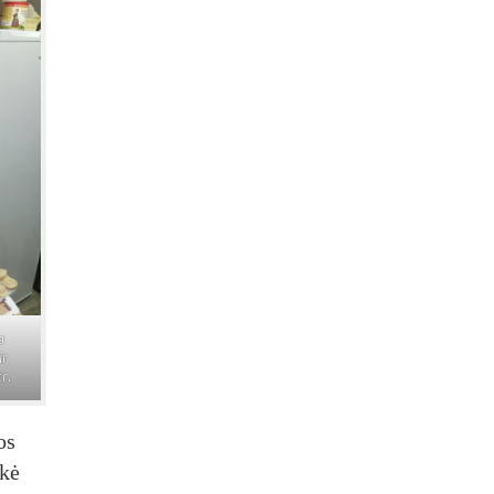
a
ir
tr.
os
akė