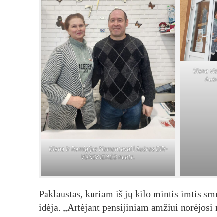
Olena vis
Auš­
Olena ir Remigijus Mamontovai | Auš­ros DIR­
VONS­KIE­NĖS nuo­tr.
Paklaustas, kuriam iš jų kilo mintis imtis sm
idėja. „Artėjant pensijiniam amžiui norėjosi 