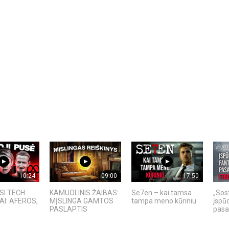
10:24
09:00
17:50
SI TECH
KAMUOLINIS ŽAIBAS:
Se7en – kai tamsa
„Sost
I: AFEROS,
MĮSLINGA GAMTOS
tampa meno kūriniu
įspū
.
PASLAPTIS
pasa