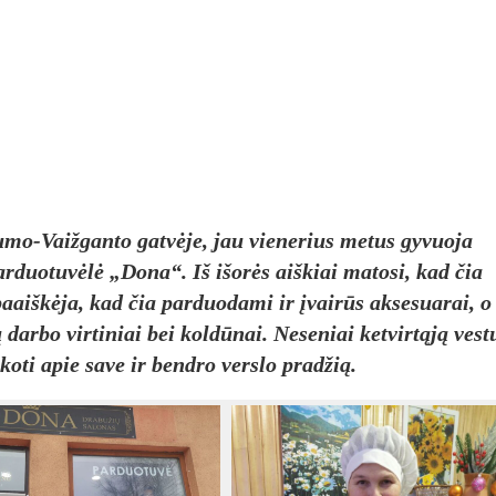
umo-Vaižganto gatvėje, jau vienerius metus gyvuoja
uotuvėlė „Dona“. Iš išorės aiškiai matosi, kad čia
paaiškėja, kad čia parduodami ir įvairūs aksesuarai, o
 darbo virtiniai bei koldūnai. Neseniai ketvirtąją vest
oti apie save ir bendro verslo pradžią.