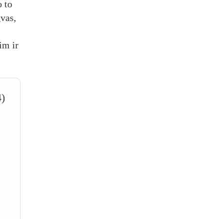
o to
vas,
im ir
4)