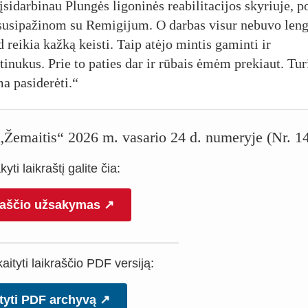
sidarbinau Plungės ligoninės reabilitacijos skyriuje, p
 susipažinom su Remigijum. O darbas visur nebuvo leng
 reikia kažką keisti. Taip atėjo mintis gaminti ir
inukus. Prie to paties dar ir rūbais ėmėm prekiaut. Tur
ma pasiderėti.“
o „Žemaitis“ 2026 m. vasario 24 d. numeryje (Nr. 1
yti laikraštį galite čia:
raščio užsakymas ↗
ityti laikraščio PDF versiją:
tyti PDF archyvą ↗