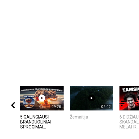
09:20
02:02
5 GALINGIAUSI
Žemaitija
6 DIDŽIAU
BRANDUOLINIAI
SKANDALA
SPROGIMAI...
MELAI IR..