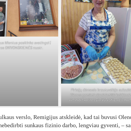
us klientus pasitinka svetingai |
ros DIR­VONS­KIE­NĖS nuo­tr.
Pirkėjų dėmesio krautuvėlėje sulauki
Olenos gaminti ukrainietiški koldūnai 
virtiniai | Auš­ros DIR­VONS­KIE­NĖS nuo­
ulkaus verslo, Remigijus atskleidė, kad tai buvusi Olen
nebedirbti sunkaus fizinio darbo, lengviau gyventi, – s