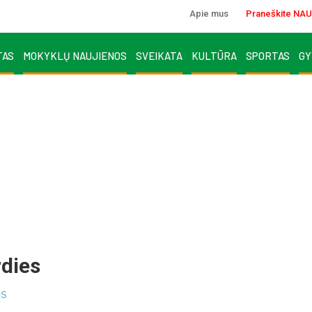
Apie mus
Praneškite NAU
TAS
MOKYKLŲ NAUJIENOS
SVEIKATA
KULTŪRA
SPORTAS
GY
rdies
OS