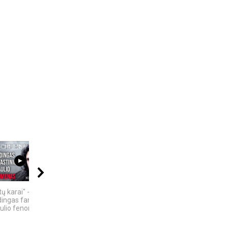
21:11
06:20
08:03
ų karai" -
KAIP KINIJA TAPO
ROSVELO ATEIVIO
dingas fantastinio
„PASAULIO FABRIKU“:
ISTORIJA: KAS
ulio fenomenas
NUTYLĖTA ISTORIJA
NUTIKO...