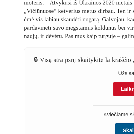
moteris. – Atvykusi iš Ukrainos 2020 metais į
„Vičiūnuose“ ketverius metus dirbau. Ten ir
ėmė vis labiau skaudėti nugarą. Galvojau, kad
pardavinėti savo mėgstamus koldūnus bei virt
naujų, ir dėvėtų. Pas mus kaip turguje – gali
🔒 Visą straipsnį skaitykite laikrašči
Užsisak
Laik
Kviečiame ska
Skai