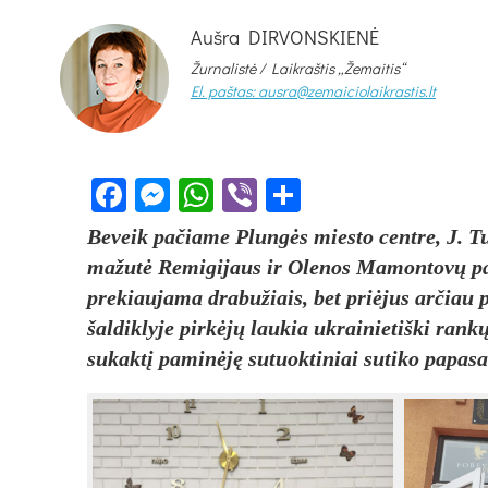
Aušra DIRVONSKIENĖ
Žurnalistė /
Laikraštis „Žemaitis“
El. paštas: ausra@zemaiciolaikrastis.lt
Facebook
Messenger
WhatsApp
Viber
Share
Beveik pačiame Plungės miesto centre, J. T
mažutė Remigijaus ir Olenos Mamontovų pard
prekiaujama drabužiais, bet priėjus arčiau 
šaldiklyje pirkėjų laukia ukrainietiški rankų
sukaktį paminėję sutuoktiniai sutiko papasak