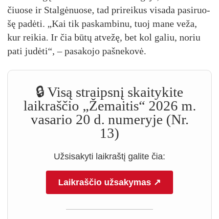
čiuo­se ir Stal­gė­nuo­se, tad pri­rei­kus vi­sa­da pa­si­ruo­
šę pa­dė­ti. „Kai tik pa­skam­bi­nu, tuoj ma­ne ve­ža,
kur rei­kia. Ir čia bū­tų at­ve­žę, bet kol ga­liu, no­riu
pa­ti ju­dė­ti“, – pa­sa­ko­jo pa­šne­ko­vė.
🔒 Visą straipsnį skaitykite
laikraščio „Žemaitis“ 2026 m.
vasario 20 d. numeryje (Nr.
13)
Užsisakyti laikraštį galite čia:
Laikraščio užsakymas ↗