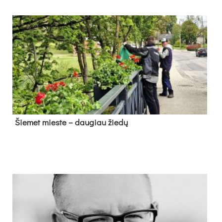
Šie­met mies­te – dau­giau žie­dų