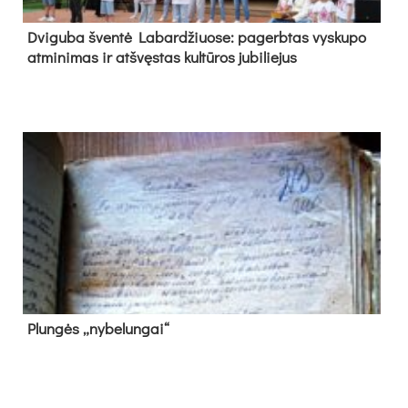
Dvi­gu­ba šven­tė La­bar­džiuo­se: pa­gerb­tas vys­ku­po
at­mi­ni­mas ir at­švęs­tas kul­tū­ros ju­bi­lie­jus
Plun­gės „ny­be­lun­gai“