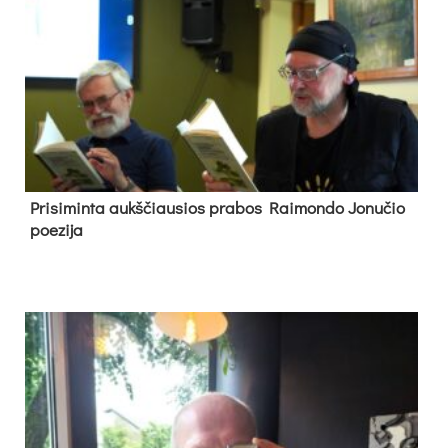
Pri­si­min­ta aukš­čiau­sios pra­bos Rai­mon­do Jo­nu­čio
poe­zi­ja