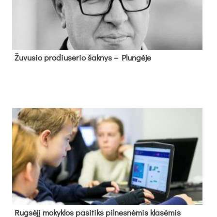
Žu­vu­sio pro­diu­se­rio šak­nys – Plun­gė­je
Rug­sė­jį mo­kyk­los pa­si­tiks pil­nes­nė­mis kla­sė­mis