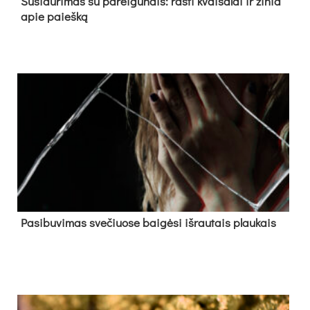
Su­si­dū­ri­mas su pa­rei­gū­nais: ras­ti kvai­ša­lai ir ži­nia
apie paieš­ką
Pa­si­bu­vi­mas sve­čiuo­se bai­gė­si iš­rau­tais plau­kais