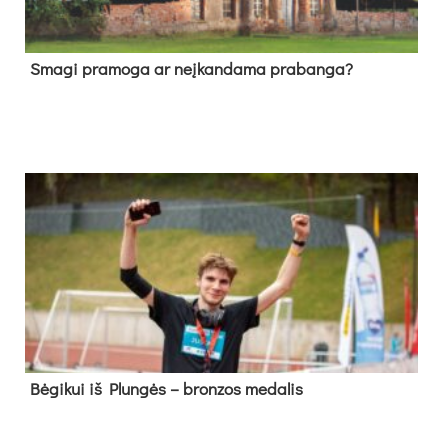
Sma­gi pra­mo­ga ar neį­kan­da­ma pra­ban­ga?
Bė­gi­kui iš Plun­gės – bron­zos me­da­lis