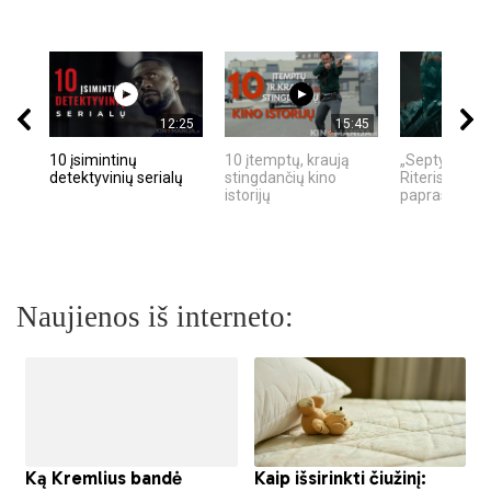
12:25
15:45
10 įsimintinų
10 įtemptų, kraują
„Septynių Ka
detektyvinių serialų
stingdančių kino
Riteris" – kai
istorijų
paprastumas
Naujienos iš interneto: