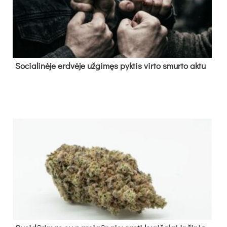
So­cia­li­nė­je erd­vė­je už­gi­męs pyk­tis vir­to smur­to ak­tu