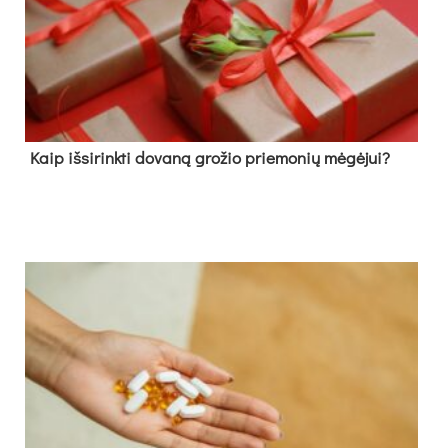
Kaip išsirinkti dovaną grožio priemonių mėgėjui?