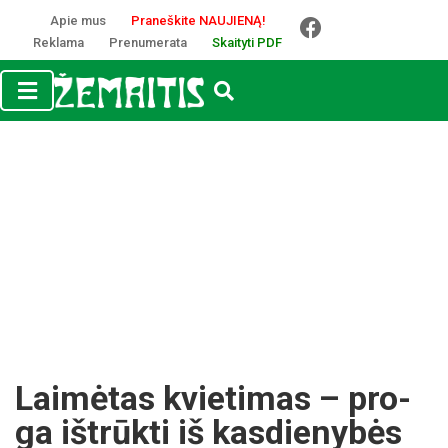
Apie mus
Praneškite NAUJIENĄ!
Reklama
Prenumerata
Skaityti PDF
Lai­mė­tas kvie­ti­mas – pro­
ga iš­trūk­ti iš kas­die­ny­bės