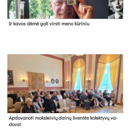
Ir ka­vos dė­mė ga­li virs­ti me­no kū­ri­niu
Ap­do­va­no­ti moks­lei­vių dai­nų šven­tės ko­lek­ty­vų va­
do­vai