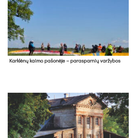
Kark­lė­nų kai­mo pa­šo­nė­je – pa­ras­par­nių var­žy­bos