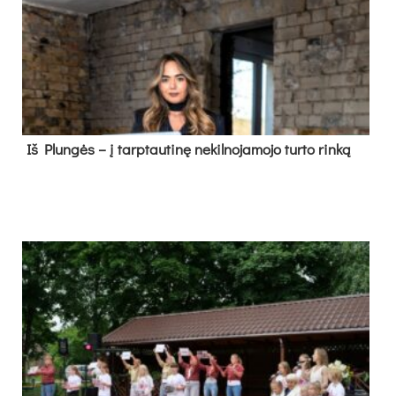
Iš Plungės – į tarptautinę nekilnojamojo turto rinką