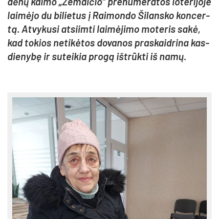
dė­nų kai­mo „Že­mai­čio“ pre­nu­me­ra­tos lo­te­ri­jo­je
lai­mė­jo du bi­lie­tus į Rai­mon­do Ši­lans­ko kon­cer­
tą. At­vy­ku­si at­siim­ti lai­mė­ji­mo mo­te­ris sa­kė,
kad to­kios ne­ti­kė­tos do­va­nos pra­skaid­ri­na kas­
die­ny­bę ir su­tei­kia pro­gą iš­trūk­ti iš na­mų.