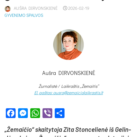
AUŠRA DIRVONSKIENĖ
2026-02-19
GYVENIMO SPALVOS
Aušra DIRVONSKIENĖ
Žurnalistė /
Laikraštis „Žemaitis“
El. paštas: ausra@zemaiciolaikrastis.lt
Facebook
Messenger
WhatsApp
Viber
Share
„Že­mai­čio“ skai­ty­to­ja Zi­ta Ston­ce­lie­nė iš Ge­lin­