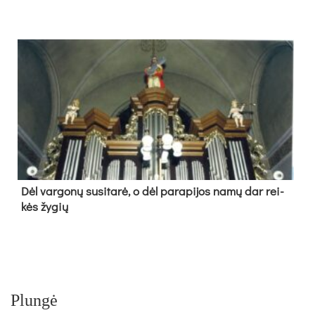
Dėl var­go­nų su­si­ta­rė, o dėl pa­ra­pi­jos na­mų dar rei­
kės žy­gių
Plungė