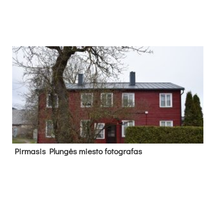
Pir­ma­sis Plun­gės mies­to fo­tog­ra­fas