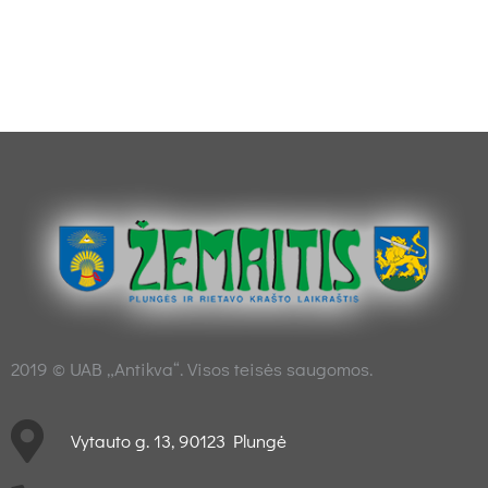
2019 © UAB „Antikva“. Visos teisės saugomos.
Vytauto g. 13, 90123 Plungė