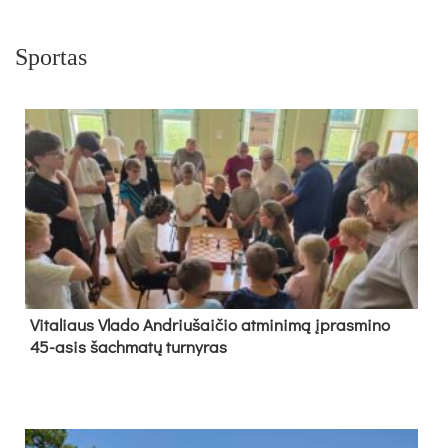
Sportas
Vi­ta­liaus Vla­do And­riu­šai­čio at­mi­ni­mą įpras­mi­no
45-asis šach­ma­tų tur­ny­ras