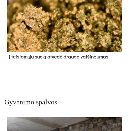
Į tei­sia­mų­jų suo­lą at­ve­dė drau­go vai­šin­gu­mas
Gyvenimo spalvos