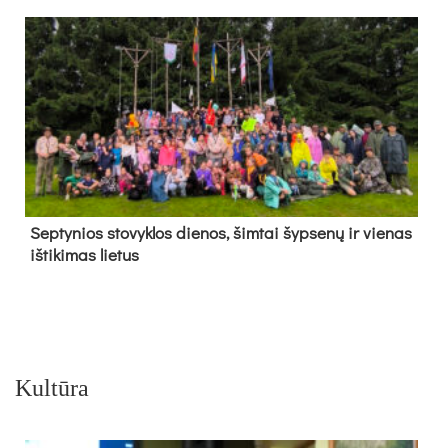
Sep­ty­nios sto­vyk­los die­nos, šim­tai šyp­se­nų ir vie­nas
iš­ti­ki­mas lie­tus
Kultūra