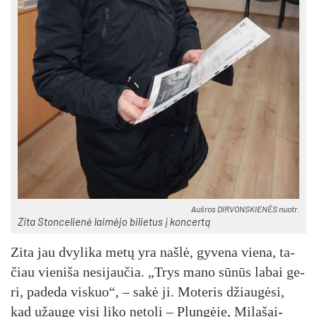
Auš­ros DIR­VONS­KIE­NĖS nuo­tr.
Zi­ta Ston­ce­lie­nė lai­mė­jo bi­lie­tus į kon­cer­tą
Zi­ta jau dvy­li­ka me­tų yra naš­lė, gy­ve­na vie­na, ta­
čiau vie­ni­ša ne­si­jau­čia. „Trys ma­no sū­nūs la­bai ge­
ri, pa­de­da vis­kuo“, – sa­kė ji. Mo­te­ris džiau­gė­si,
kad užau­gę vi­si li­ko ne­to­li – Plun­gė­je, Mi­la­šai­