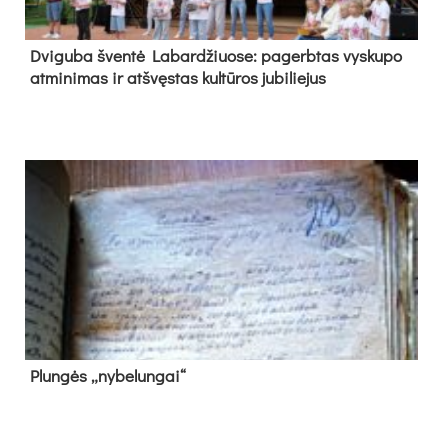
Dvi­gu­ba šven­tė La­bar­džiuo­se: pa­gerb­tas vys­ku­po
at­mi­ni­mas ir at­švęs­tas kul­tū­ros ju­bi­lie­jus
Plun­gės „ny­be­lun­gai“