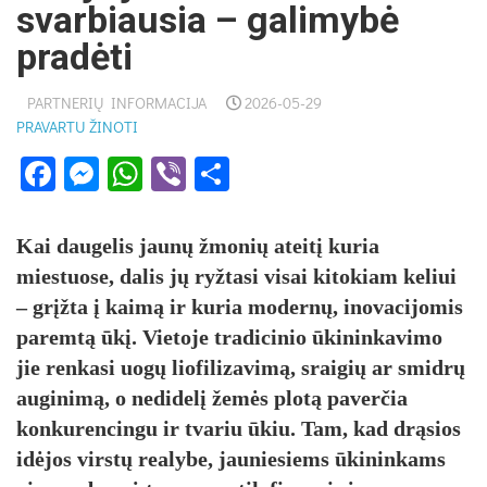
svarbiausia – galimybė
pradėti
PARTNERIŲ INFORMACIJA
2026-05-29
PRAVARTU ŽINOTI
Facebook
Messenger
WhatsApp
Viber
Share
Kai daugelis jaunų žmonių ateitį kuria
miestuose, dalis jų ryžtasi visai kitokiam keliui
– grįžta į kaimą ir kuria modernų, inovacijomis
paremtą ūkį. Vietoje tradicinio ūkininkavimo
jie renkasi uogų liofilizavimą, sraigių ar smidrų
auginimą, o nedidelį žemės plotą paverčia
konkurencingu ir tvariu ūkiu. Tam, kad drąsios
idėjos virstų realybe, jauniesiems ūkininkams