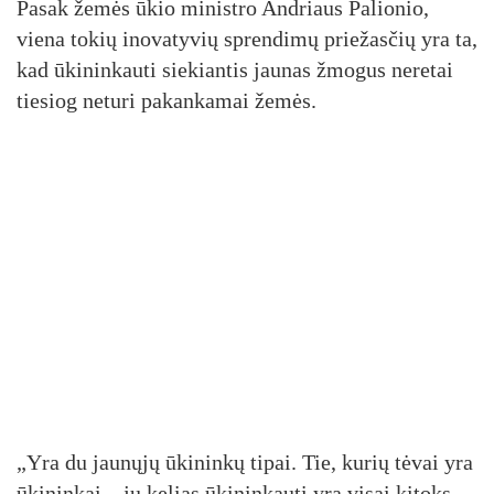
Pasak žemės ūkio ministro Andriaus Palionio,
viena tokių inovatyvių sprendimų priežasčių yra ta,
kad ūkininkauti siekiantis jaunas žmogus neretai
tiesiog neturi pakankamai žemės.
„Yra du jaunųjų ūkininkų tipai. Tie, kurių tėvai yra
ūkininkai – jų kelias ūkininkauti yra visai kitoks,