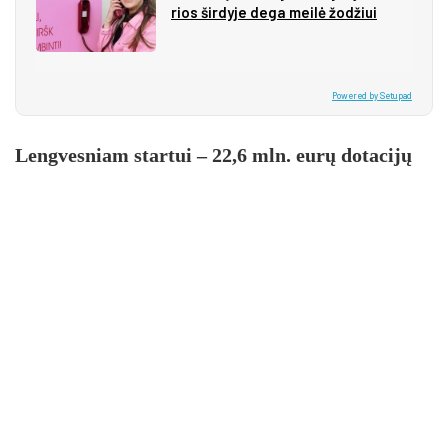
rios šir­dy­je de­ga mei­lė žo­džiui
Powered by Setupad
Lengvesniam startui – 22,6 mln. eurų dotacijų