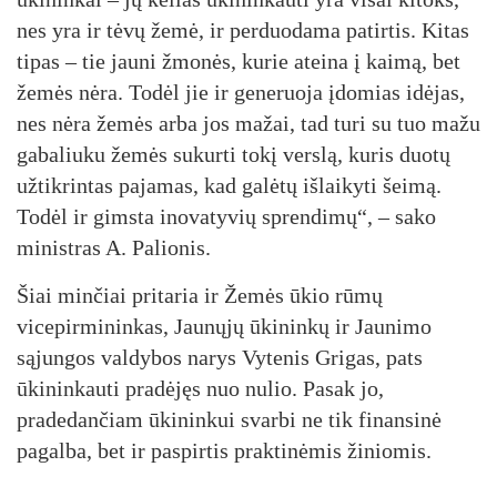
nes yra ir tėvų žemė, ir perduodama patirtis. Kitas
tipas – tie jauni žmonės, kurie ateina į kaimą, bet
žemės nėra. Todėl jie ir generuoja įdomias idėjas,
nes nėra žemės arba jos mažai, tad turi su tuo mažu
gabaliuku žemės sukurti tokį verslą, kuris duotų
užtikrintas pajamas, kad galėtų išlaikyti šeimą.
Todėl ir gimsta inovatyvių sprendimų“, – sako
ministras A. Palionis.
Šiai minčiai pritaria ir Žemės ūkio rūmų
vicepirmininkas, Jaunųjų ūkininkų ir Jaunimo
sąjungos valdybos narys Vytenis Grigas, pats
ūkininkauti pradėjęs nuo nulio. Pasak jo,
pradedančiam ūkininkui svarbi ne tik finansinė
pagalba, bet ir paspirtis praktinėmis žiniomis.