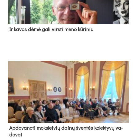
Ir ka­vos dė­mė ga­li virs­ti me­no kū­ri­niu
Ap­do­va­no­ti moks­lei­vių dai­nų šven­tės ko­lek­ty­vų va­
do­vai