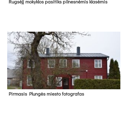
Rug­sė­jį mo­kyk­los pa­si­tiks pil­nes­nė­mis kla­sė­mis
Pir­ma­sis Plun­gės mies­to fo­tog­ra­fas