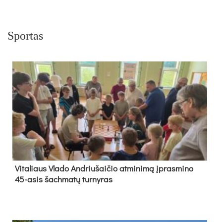
Sportas
Vi­ta­liaus Vla­do And­riu­šai­čio at­mi­ni­mą įpras­mi­no
45-asis šach­ma­tų tur­ny­ras