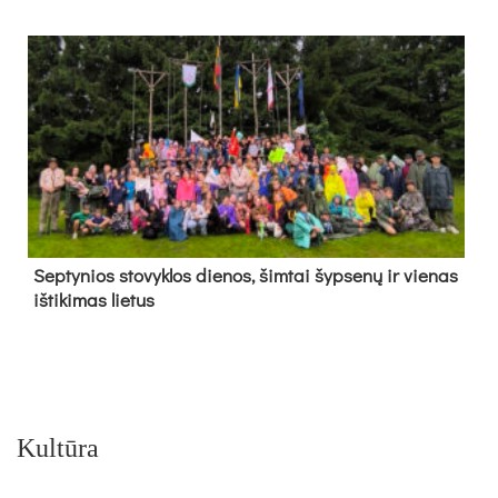
Sep­ty­nios sto­vyk­los die­nos, šim­tai šyp­se­nų ir vie­nas
iš­ti­ki­mas lie­tus
Kultūra