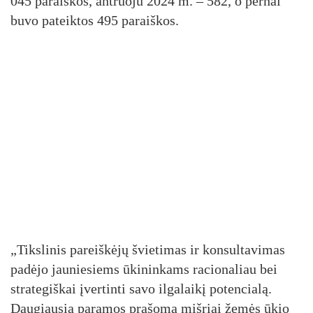
045 paraiškos, antruoju 2024 m. – 582, o pernai
buvo pateiktos 495 paraiškos.
„Tikslinis pareiškėjų švietimas ir konsultavimas
padėjo jauniesiems ūkininkams racionaliau bei
strategiškai įvertinti savo ilgalaikį potencialą.
Daugiausia paramos prašoma mišriai žemės ūkio