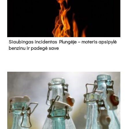
Siau­bin­gas in­ci­den­tas Plun­gė­je – mo­te­ris ap­si­py­lė
ben­zi­nu ir pa­de­gė sa­ve