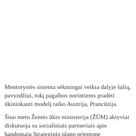
Mentorystės sistema sėkmingai veikia dalyje šalių,
pavyzdžiui, tokį pagalbos norintiems pradėti
ūkininkauti modelį taiko Austrija, Prancūzija.
Šiuo metu Žemės ūkio ministerija (ŽŪM) aktyviai
diskutuoja su socialiniais partneriais apie
bandomąją Strateginio plano priemonę