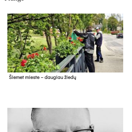
Šie­met mies­te – dau­giau žie­dų