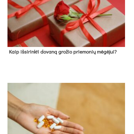
Kaip išsirinkti dovaną grožio priemonių mėgėjui?