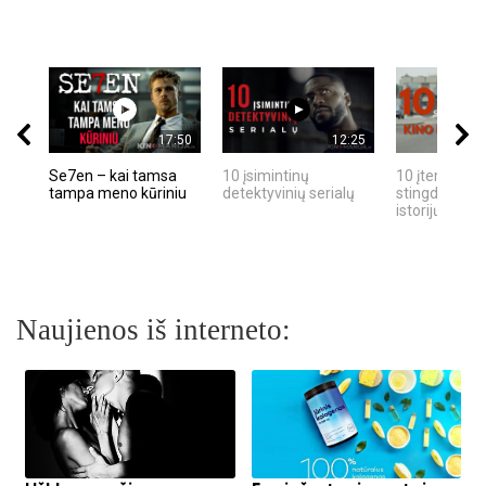
17:50
12:25
Se7en – kai tamsa
10 įsimintinų
10 įtemptų, k
tampa meno kūriniu
detektyvinių serialų
stingdančių k
istorijų
Naujienos iš interneto: