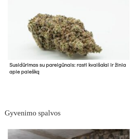
Su­si­dū­ri­mas su pa­rei­gū­nais: ras­ti kvai­ša­lai ir ži­nia
apie paieš­ką
Gyvenimo spalvos