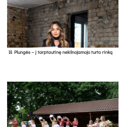
Iš Plungės – į tarptautinę nekilnojamojo turto rinką