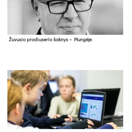
Žu­vu­sio pro­diu­se­rio šak­nys – Plun­gė­je