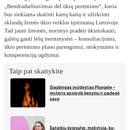
„Bendradarbiavimas dėl ūkių perėmimo“, kuria
bus siekiama skatinti kartų kaitą ir užtikrinti
sklandų žemės ūkio veiklos tęstinumą Lietuvoje.
Tad jauni žmonės, norintys pradėti ūkininkauti,
galėtų gauti lėšų mentorystei – konsultacijoms,
ūkio perėmimo plano parengimui, mokymams ir
kompetencijų ugdymui.
Taip pat skaitykite
Siau­bin­gas in­ci­den­tas Plun­gė­je –
mo­te­ris ap­si­py­lė ben­zi­nu ir pa­de­gė
sa­ve
Ša­tei­kių švie­su­lys: mo­ky­to­ja, ku­