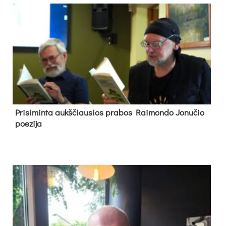
Pri­si­min­ta aukš­čiau­sios pra­bos Rai­mon­do Jo­nu­čio
poe­zi­ja