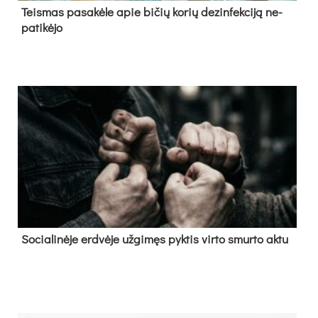
Teis­mas pa­sa­kė­le apie bi­čių ko­rių de­zin­fek­ci­ją ne­
pa­ti­kė­jo
So­cia­li­nė­je erd­vė­je už­gi­męs pyk­tis vir­to smur­to ak­tu