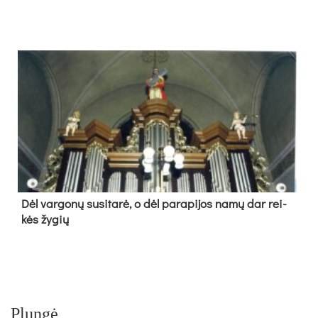
Dėl var­go­nų su­si­ta­rė, o dėl pa­ra­pi­jos na­mų dar rei­
kės žy­gių
Plungė