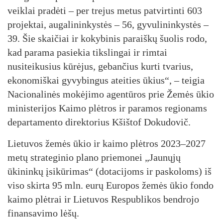
veiklai pradėti – per trejus metus patvirtinti 603
projektai, augalininkystės – 56, gyvulininkystės –
39. Šie skaičiai ir kokybinis paraiškų šuolis rodo,
kad parama pasiekia tikslingai ir rimtai
nusiteikusius kūrėjus, gebančius kurti tvarius,
ekonomiškai gyvybingus ateities ūkius“, – teigia
Nacionalinės mokėjimo agentūros prie Žemės ūkio
ministerijos Kaimo plėtros ir paramos regionams
departamento direktorius Kšištof Dokudovič.
Lietuvos žemės ūkio ir kaimo plėtros 2023–2027
metų strateginio plano priemonei „Jaunųjų
ūkininkų įsikūrimas“ (dotacijoms ir paskoloms) iš
viso skirta 95 mln. eurų Europos žemės ūkio fondo
kaimo plėtrai ir Lietuvos Respublikos bendrojo
finansavimo lėšų.