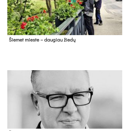
Šie­met mies­te – dau­giau žie­dų