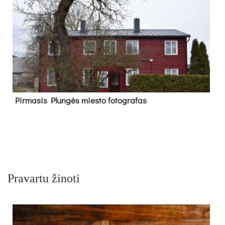
Pir­ma­sis Plun­gės mies­to fo­tog­ra­fas
Pravartu žinoti