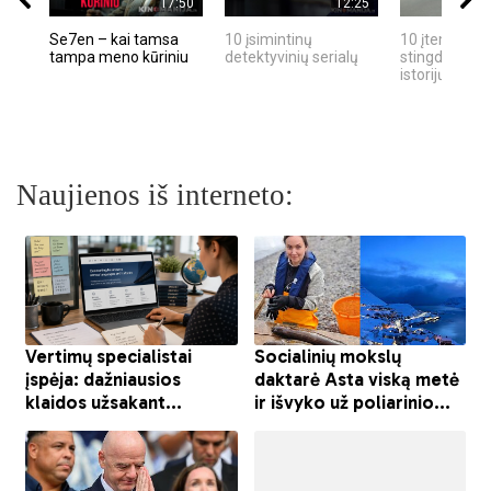
17:50
12:25
Se7en – kai tamsa
10 įsimintinų
10 įtemptų, k
tampa meno kūriniu
detektyvinių serialų
stingdančių k
istorijų
Naujienos iš interneto: