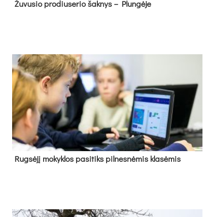
Žu­vu­sio pro­diu­se­rio šak­nys – Plun­gė­je
Rug­sė­jį mo­kyk­los pa­si­tiks pil­nes­nė­mis kla­sė­mis