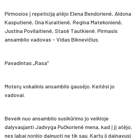
Pirmosios į repeticiją atėjo Elena Bendorienė, Aldona
Kasputienė, Ona Kuraitienė, Regina Matekonienė,
Justina Povilaitienė, Stasė Tautkienė. Pirmasis
ansamblio vadovas – Vidas Biknevičius.
Pavadintas „Rasa“
Moterų vokalinis ansamblis gausėjo. Keitėsi jo
vadovai.
Beveik nuo ansamblio susikūrimo jo veikloje
dalyvaujanti Jadvyga Pučkorienė mena, kad į jį atėjo,
nes labai norėjo dainuoti ne tik sau. Kartu ji dainavusi