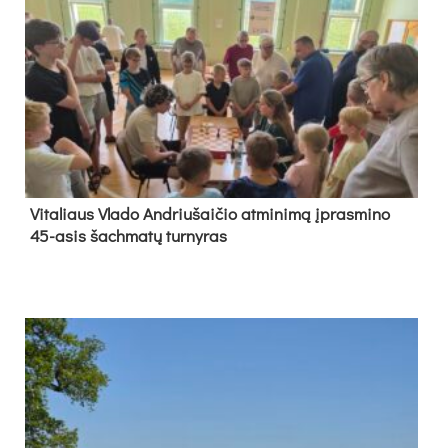
Vi­ta­liaus Vla­do And­riu­šai­čio at­mi­ni­mą įpras­mi­no
45-asis šach­ma­tų tur­ny­ras