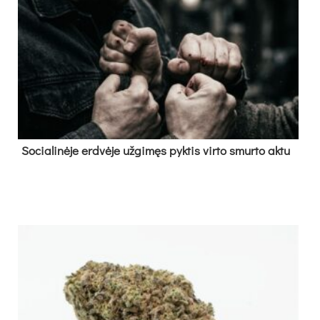
So­cia­li­nė­je erd­vė­je už­gi­męs pyk­tis vir­to smur­to ak­tu