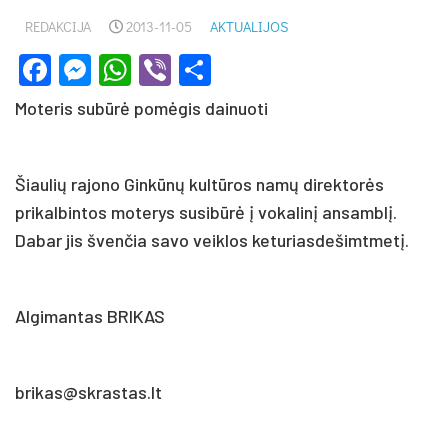
REDAKCIJA
2013-11-05
AKTUALIJOS
Facebook
Messenger
WhatsApp
Viber
Share
Moteris subūrė pomėgis dainuoti
Šiaulių rajono Ginkūnų kultūros namų direktorės
prikalbintos moterys susibūrė į vokalinį ansamblį.
Dabar jis švenčia savo veiklos keturiasdešimtmetį.
Algimantas BRIKAS
brikas@skrastas.lt