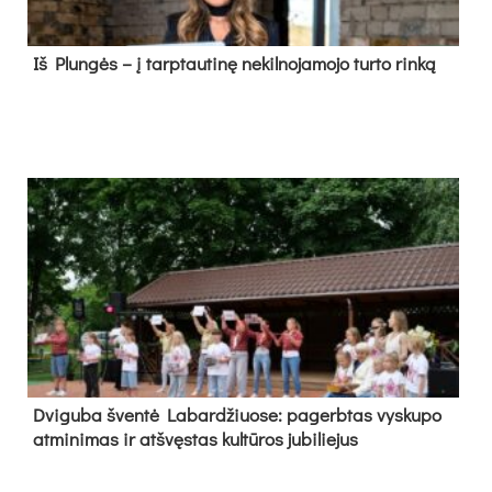
Iš Plungės – į tarptautinę nekilnojamojo turto rinką
Dvi­gu­ba šven­tė La­bar­džiuo­se: pa­gerb­tas vys­ku­po
at­mi­ni­mas ir at­švęs­tas kul­tū­ros ju­bi­lie­jus