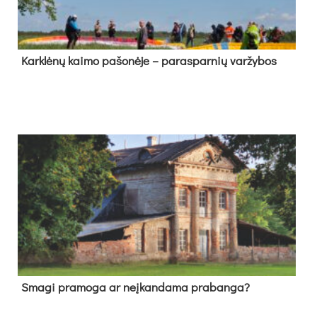
Kark­lė­nų kai­mo pa­šo­nė­je – pa­ras­par­nių var­žy­bos
Sma­gi pra­mo­ga ar neį­kan­da­ma pra­ban­ga?