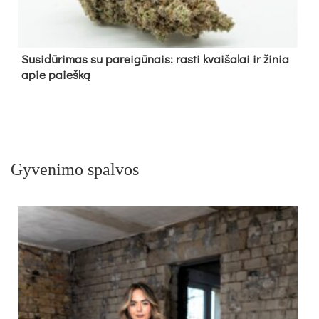
Su­si­dū­ri­mas su pa­rei­gū­nais: ras­ti kvai­ša­lai ir ži­nia
apie paieš­ką
Gyvenimo spalvos