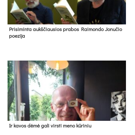
Pri­si­min­ta aukš­čiau­sios pra­bos Rai­mon­do Jo­nu­čio
poe­zi­ja
Ir ka­vos dė­mė ga­li virs­ti me­no kū­ri­niu