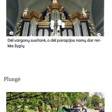
Dėl var­go­nų su­si­ta­rė, o dėl pa­ra­pi­jos na­mų dar rei­
kės žy­gių
Plungė