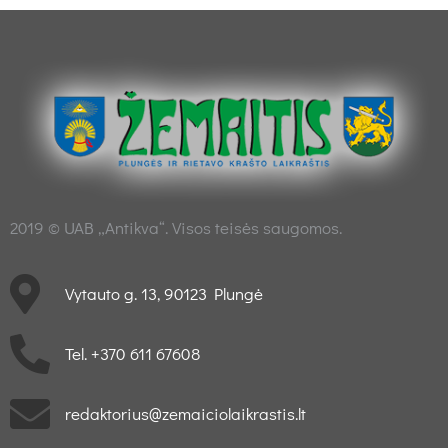
2019 © UAB „Antikva“. Visos teisės saugomos.
Vytauto g. 13, 90123 Plungė
Tel. +370 611 67608
redaktorius@zemaiciolaikrastis.lt