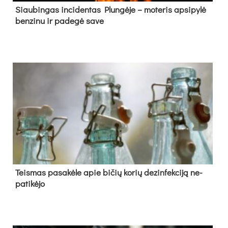
Siau­bin­gas in­ci­den­tas Plun­gė­je – mo­te­ris ap­si­py­lė
ben­zi­nu ir pa­de­gė sa­ve
Teis­mas pa­sa­kė­le apie bi­čių ko­rių de­zin­fek­ci­ją ne­
pa­ti­kė­jo