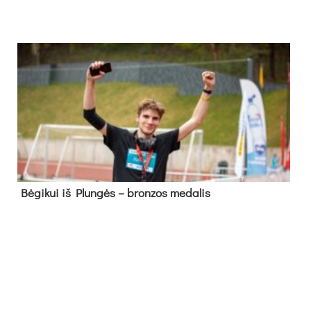
Bė­gi­kui iš Plun­gės – bron­zos me­da­lis