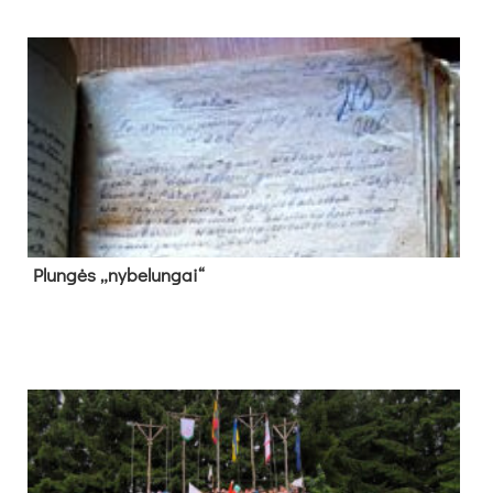
Plun­gės „ny­be­lun­gai“