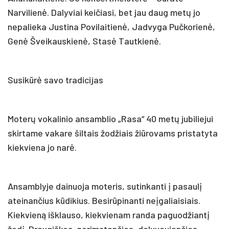
Narvilienė. Dalyviai keičiasi, bet jau daug metų jo
nepalieka Justina Povilaitienė, Jadvyga Pučkorienė,
Genė Šveikauskienė, Stasė Tautkienė.
Susikūrė savo tradicijas
Moterų vokalinio ansamblio „Rasa“ 40 metų jubiliejui
skirtame vakare šiltais žodžiais žiūrovams pristatyta
kiekviena jo narė.
Ansamblyje dainuoja moteris, sutinkanti į pasaulį
ateinančius kūdikius. Besirūpinanti neįgaliaisiais.
Kiekvieną išklauso, kiekvienam randa paguodžiantį
žodį. Draugiškos, nerimstančios, dalyvaujančios