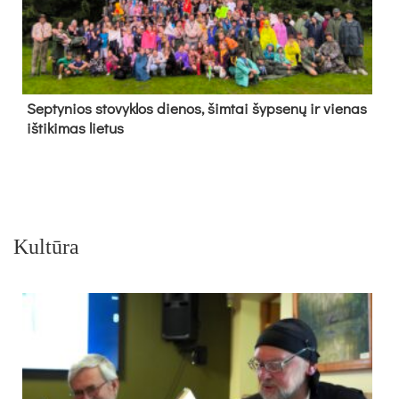
Sep­ty­nios sto­vyk­los die­nos, šim­tai šyp­se­nų ir vie­nas
iš­ti­ki­mas lie­tus
Kultūra