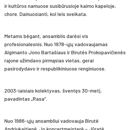
ir kultūros namuose susibūrusioje kaimo kapeloje,
chore. Dainuosianti, kol leis sveikata.
Metams bėgant, ansamblis darėsi vis
profesionalesnis. Nuo 1978-ųjų vadovaujamas
Algimanto Jono Bartašiaus ir Birutės Prokopavičienės
rajone užimdavo pirmąsias vietas, gerai
pasirodydavo ir respublikiniuose renginiuose.
2003-iaisiais kolektyvas, šventęs 30-metį,
pavadintas „Rasa“.
Nuo 1986-ųjų ansambliui vadovauja Birutė
Andriukaitienė. Jo koncertmeisterė – Jūratė