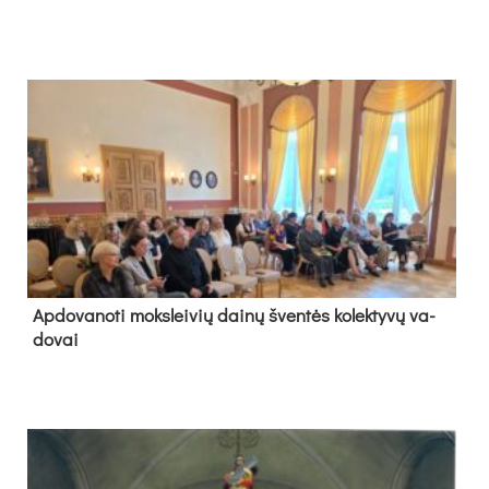
Ap­do­va­no­ti moks­lei­vių dai­nų šven­tės ko­lek­ty­vų va­
do­vai