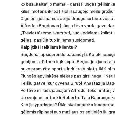
ko bus „kal­ta“ jo ma­ma – gar­si Plungės gėli­ninkė 
ki­lu­si mo­te­ris iki pat šiol iš­sau­go­jo meilę gro­žiui
O gėlės į jos na­mus at­ėjo drau­ge su Lie­tu­vos at­g
Alf­re­das Bag­do­nas (sūnus tėvo vardą ga­vo dar i
„Tra­via­ta“) ėmė svars­ty­ti, kuo jied­viem už­siim­ti.
gėles, pa­si­ūlė tuo ir jiems su­si­domė­ti.
Kaip įtik­ti reik­liam klien­tui?
Bag­do­nai ap­si­sprendė pa­ban­dy­ti. Ko tik neau­gi­n
go­ni­jo­mis. O ta­da ir įklim­po! Be­go­ni­jos juos tai
bu­vo pra­muš­ta spor­tu, ir dukrą Vio­letą. Iki šiol t
Plungės apy­linkė­se nie­kas pa­si­gir­ti ne­ga­li. Net ir
Tel­šių gatvę, kur gy­ve­na Bi­rutė Anas­ta­zi­ja Bag
Po tėvo mir­ties jau­na­jam Alf­re­dui te­ko rim­tai į ve
Jo sva­jo­nei pri­tarė ir Ro­ber­ta. Taip Bab­run­go kai
Kuo jis ypa­tin­gas? Ūki­nin­kai ne­per­ka ir ne­per­pa
gėlėmis rūpi­na­si nuo ma­žiau­sios sėklelės iki gra­