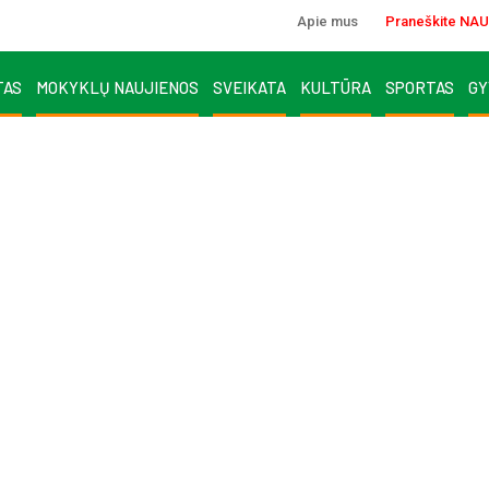
Apie mus
Praneškite NAU
TAS
MOKYKLŲ NAUJIENOS
SVEIKATA
KULTŪRA
SPORTAS
GY