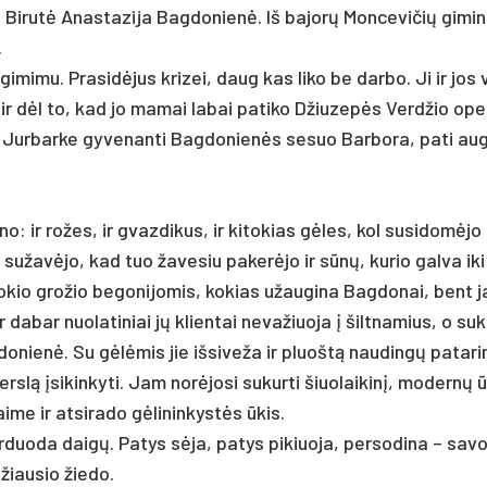
Bi­rutė Anas­ta­zi­ja Bag­do­nienė. Iš ba­jorų Mon­ce­vi­čių gi­mi
.
i­mi­mu. Pra­sidė­jus kri­zei, daug kas li­ko be dar­bo. Ji ir jos 
r dėl to, kad jo ma­mai la­bai pa­ti­ko Džiu­zepės Verd­žio ope
 Jur­bar­ke gy­ve­nan­ti Bag­do­nienės se­suo Bar­bo­ra, pa­ti au­gi
o: ir ro­žes, ir gvaz­di­kus, ir ki­to­kias gėles, kol su­si­domė­j
p su­žavė­jo, kad tuo ža­ve­siu pa­kerė­jo ir sūnų, ku­rio gal­va iki
o­kio gro­žio be­go­ni­jo­mis, ko­kias užau­gi­na Bag­do­nai, bent 
 da­bar nuo­la­ti­niai jų klien­tai ne­va­žiuo­ja į šilt­na­mius, o su­k
­do­nienė. Su gėlėmis jie iš­si­ve­ža ir pluoštą nau­dingų pa­ta­r
rslą įsi­kin­ky­ti. Jam norė­jo­si su­kur­ti šiuo­lai­kinį, mo­dernų ū
­me ir at­si­ra­do gėli­nin­kystės ūkis.
r­duo­da daigų. Pa­tys sėja, pa­tys pi­kiuo­ja, per­so­di­na – sa­v
žiau­sio žie­do.