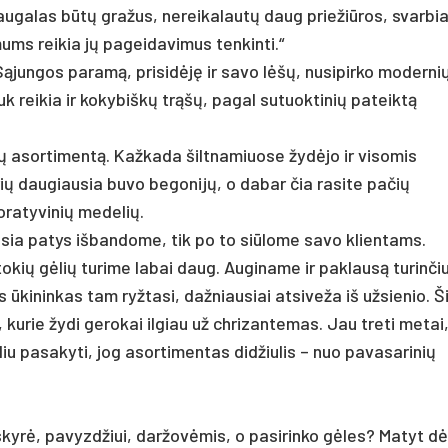
d augalas būtų gražus, nereikalautų daug priežiūros, svarbi
mums reikia jų pageidavimus tenkinti.“
jungos paramą, prisidėję ir savo lėšų, nusipirko moderni
uk reikia ir kokybiškų trąšų, pagal sutuoktinių pateiktą
ių asortimentą. Kažkada šiltnamiuose žydėjo ir visomis
ių daugiausia buvo begonijų, o dabar čia rasite pačių
oratyvinių medelių.
usia patys išbandome, tik po to siūlome savo klientams.
okių gėlių turime labai daug. Auginame ir paklausą turinči
as ūkininkas tam ryžtasi, dažniausiai atsiveža iš užsienio. Š
kurie žydi gerokai ilgiau už chrizantemas. Jau treti metai, 
liu pasakyti, jog asortimentas didžiulis – nuo pavasarinių
yrė, pa­vyzd­žiui, dar­žovė­mis, o pa­si­rin­ko gėles? Ma­tyt dė