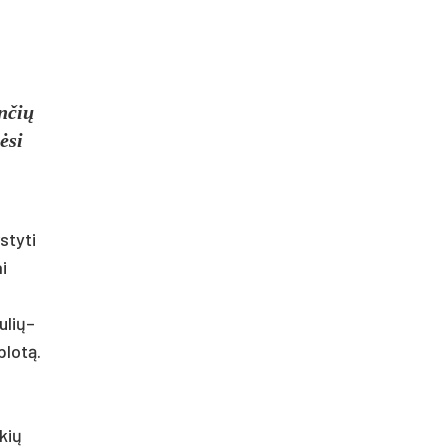
nčių
ėsi
styti
i
ulių–
plotą.
kių