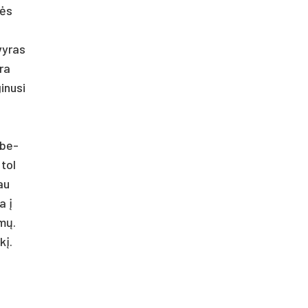
nės
vy­ras
­ra
­nu­si
o be­
 tol
jau
a į
imų.
kį.
o