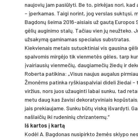
naujovių jam pasiūlyti. Be to, pirkėjas nori, ka
– įperkamas. Taigi norint, jog verslas suktųsi, 
Bagdonų šeima 2016-aisiais už gautą Europos Są
gėlių auginimo stalų. Tačiau vien jų neužteko. J
užsakymą gaminamas specialus substratas.
Kiekvienais metais sutuoktiniai vis gausina gėl
spalvomis mirgėjo tik vienmetės gėles, tarp kur
įvairiausių vienmečių, daugiamečių žiedų ir dek
Roberta patikina: „Visus naujus augalus pirmia
Žmonėms patinka ryškiaspalviai dideli žiedai – t
viržius, nors juos užauginti labai sunku, tad ret
metu daug kas žavisi dekoratyviniais kopūstais, 
jais prekiaujame. Sunku būtų viską išvardyti. Ga
našlaičių iki rudeninių chrizantemų.“
Iš kar­tos į kartą
Kodėl A. Bag­do­nas nu­si­pirk­to žemės skly­po ne­sk