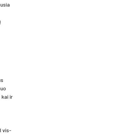
ausia
ų
us
iuo
kai ir
l vis­