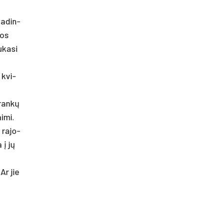
va­din­
uos
­ka­si
 kvi­
 rankų
i­mi.
 ra­jo­
 į jų
Ar jie