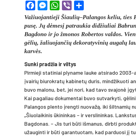
Facebook
Messenger
WhatsApp
Viber
Share
Važiuojantieji Šiaulių–Palangos keliu, ties 
pusę. Jų dėmesį patraukia didžiuliai Babrun
Bagdono ir jo žmonos Robertos valdos. Vien
gėlių, žaliuojančių dekoratyvinių augalų la
karvės.
Sun­ki pra­džia ir vil­tys
Pirmieji statiniai plyname lauke atsirado 2003-a
įvairių biurokratų kabinetų duris, mindžikuoti a
buvo malonu, bet, jei nori, kad tavo svajonė įgyt
Kai pagaliau dokumentai buvo sutvarkyti, gėlinink
Palangos plento įrengti nuovažą, iki šiltnamių nu
„Šiuolaikinis ūkininkas – ir verslininkas. Lankstu
Bagdonas. – Jis turi būti išmanus, dirbti produ
užauginti ir būti garantuotam, kad parduosi jį t