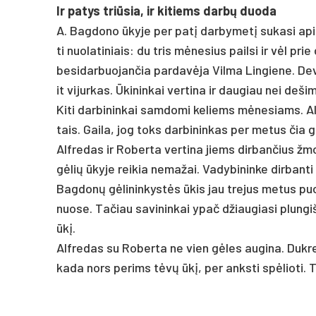
Ir pa­tys triū­sia, ir ki­tiems darbų duo­da
A. Bag­do­no ūky­je per pa­tį dar­by­metį su­ka­si apie
ti nuo­la­ti­niais: du tris mėne­sius pail­si ir vėl pri
be­si­dar­buo­jan­čia par­davė­ja Vil­ma Lin­gie­ne. De­vy
it vi­jur­kas. Ūki­nin­kai ver­ti­na ir dau­giau nei de
Ki­ti dar­bi­nin­kai sam­do­mi ke­liems mėne­siams. Alf
tais. Gai­la, jog toks dar­bi­nin­kas per me­tus čia g
Alf­re­das ir Ro­ber­ta ver­ti­na jiems dir­ban­čius ž
gėlių ūky­je rei­kia ne­ma­žai. Va­dy­bi­nin­ke dir­ban­ti
Bag­donų gėli­nin­kystės ūkis jau tre­jus me­tus puo­š
nuo­se. Ta­čiau sa­vi­nin­kai ypač džiau­gia­si plun­giš­
ūkį.
Alf­re­das su Ro­ber­ta ne vien gėles au­gi­na. Duk­re­
ka­da nors pe­rims tėvų ūkį, per anks­ti spėlio­ti. Tė