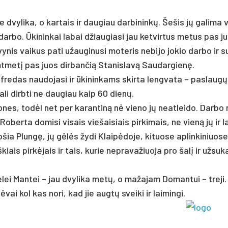
 dvy­li­ka, o kar­tais ir dau­giau dar­bi­ninkų. Še­šis jų ga­li­ma 
e dar­bo. Ūki­nin­kai la­bai džiau­gia­si jau ket­vir­tus me­tus pas j
­nis vai­kus pa­ti užau­gi­nu­si mo­te­ris ne­bi­jo jo­kio dar­bo ir su
­šimt­metį pas juos dir­ban­čią Sta­nis­lavą Sau­dar­gienę.
­re­das nau­do­ja­si ir ūki­nin­kams skir­ta leng­va­ta – pa­slaugų
a­li dirb­ti ne dau­giau kaip 60 dienų.
mo­nes, todėl net per ka­ran­tiną nė vie­no jų neat­lei­do. Dar­bo
 Ro­ber­ta do­mi­si vi­sais vie­šai­siais pir­ki­mais, ne vieną jų ir la
ia Plungę, jų gėlės žy­di Klaipė­do­je, ki­tuo­se ap­lin­ki­niuo­se
kiais pirkė­jais ir tais, ku­rie ne­pra­va­žiuo­ja pro šalį ir už­su­ka
lei Man­tei – jau dvy­li­ka metų, o ma­ža­jam Do­man­tui – tre­ji. 
vai kol kas no­ri, kad jie augtų svei­ki ir lai­min­gi.