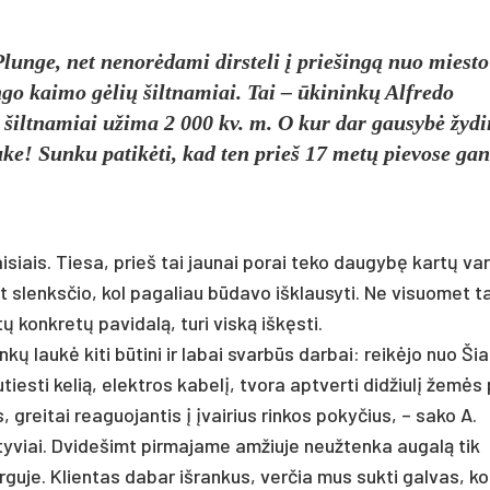
Plunge, net nenorėdami dirsteli į priešingą nuo miesto
go kaimo gėlių šiltnamiai. Tai – ūkininkų Alfredo
 šiltnamiai užima 2 000 kv. m. O kur dar gausybė žydi
uke! Sunku patikėti, kad ten prieš 17 metų pievose gan
isiais. Tiesa, prieš tai jaunai porai teko daugybę kartų var
nt slenksčio, kol pagaliau būdavo išklausyti. Ne visuomet ta
ų konkretų pavidalą, turi viską iškęsti.
ų laukė kiti būtini ir labai svarbūs darbai: reikėjo nuo Šia
tiesti kelią, elektros kabelį, tvora aptverti didžiulį žemės 
s, greitai reaguojantis į įvairius rinkos pokyčius, – sako A.
ktyviai. Dvidešimt pirmajame amžiuje neužtenka augalą tik
urguje. Klientas dabar išrankus, verčia mus sukti galvas, ko