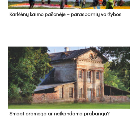
Kark­lė­nų kai­mo pa­šo­nė­je – pa­ras­par­nių var­žy­bos
Sma­gi pra­mo­ga ar neį­kan­da­ma pra­ban­ga?