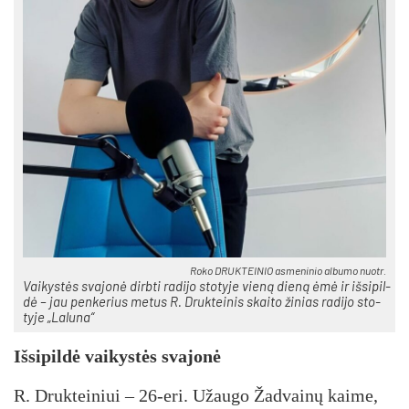
Ro­ko DRUK­TEI­NIO as­me­ni­nio al­bu­mo nuo­tr.
Vai­kys­tės sva­jo­nė dirb­ti ra­di­jo sto­ty­je vie­ną die­ną ėmė ir iš­si­pil­
dė – jau pen­ke­rius me­tus R. Druk­tei­nis skai­to ži­nias ra­di­jo sto­
ty­je „La­lu­na“
Iš­si­pil­dė vai­kys­tės sva­jo­nė
R. Druk­tei­niui – 26-eri. Užau­go Žad­vai­nų kai­me,