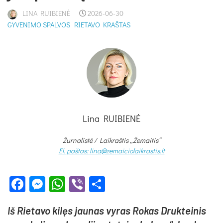
LINA RUIBIENĖ
2026-06-30
GYVENIMO SPALVOS
RIETAVO KRAŠTAS
Lina RUIBIENĖ
Žurnalistė /
Laikraštis „Žemaitis“
El. paštas: lina@zemaiciolaikrastis.lt
Facebook
Messenger
WhatsApp
Viber
Share
Iš Rie­ta­vo ki­lęs jau­nas vy­ras Ro­kas Druk­tei­nis