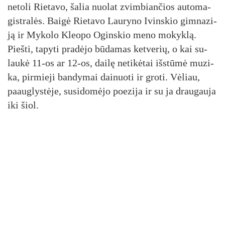
ne­to­li Rie­ta­vo, ša­lia nuo­lat zvim­bian­čios au­to­ma­
gist­ra­lės. Bai­gė Rie­ta­vo Lau­ry­no Ivins­kio gim­na­zi­
ją ir My­ko­lo Kleo­po Ogins­kio me­no mo­kyk­lą.
Pieš­ti, ta­py­ti pra­dė­jo bū­da­mas ket­ve­rių, o kai su­
lau­kė 11-os ar 12-os, dai­lę ne­ti­kė­tai iš­stū­mė mu­zi­
ka, pir­mie­ji ban­dy­mai dai­nuo­ti ir gro­ti. Vė­liau,
paaug­lys­tė­je, su­si­do­mė­jo poe­zi­ja ir su ja drau­gau­ja
iki šiol.