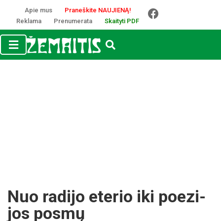
Apie mus
Praneškite NAUJIENĄ!
Reklama
Prenumerata
Skaityti PDF
Nuo ra­di­jo ete­rio iki poe­zi­
jos po­smų