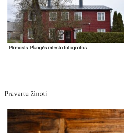
Pir­ma­sis Plun­gės mies­to fo­tog­ra­fas
Pravartu žinoti