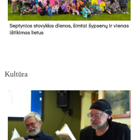
Sep­ty­nios sto­vyk­los die­nos, šim­tai šyp­se­nų ir vie­nas
iš­ti­ki­mas lie­tus
Kultūra