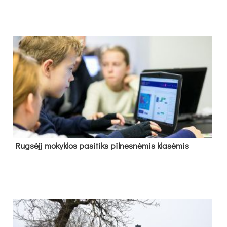
Rug­sė­jį mo­kyk­los pa­si­tiks pil­nes­nė­mis kla­sė­mis