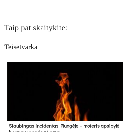
Taip pat skaitykite:
Teisėtvarka
Siau­bin­gas in­ci­den­tas Plun­gė­je – mo­te­ris ap­si­py­lė