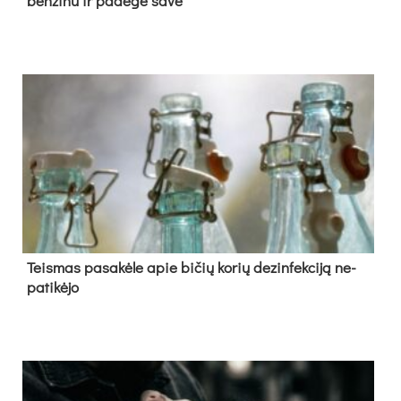
ben­zi­nu ir pa­de­gė sa­ve
Teis­mas pa­sa­kė­le apie bi­čių ko­rių de­zin­fek­ci­ją ne­
pa­ti­kė­jo