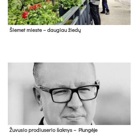
Šie­met mies­te – dau­giau žie­dų
Žu­vu­sio pro­diu­se­rio šak­nys – Plun­gė­je