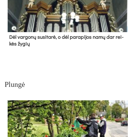
Dėl var­go­nų su­si­ta­rė, o dėl pa­ra­pi­jos na­mų dar rei­
kės žy­gių
Plungė