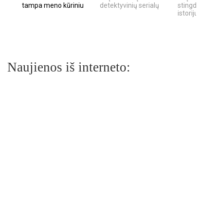
tampa meno kūriniu
detektyvinių serialų
stingdančių k
istorijų
Naujienos iš interneto: