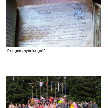
Plun­gės „ny­be­lun­gai“