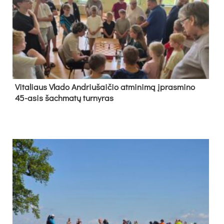
Vi­ta­liaus Vla­do And­riu­šai­čio at­mi­ni­mą įpras­mi­no
45-asis šach­ma­tų tur­ny­ras