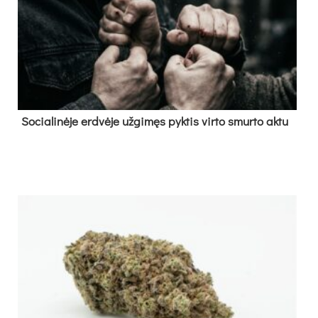
So­cia­li­nė­je erd­vė­je už­gi­męs pyk­tis vir­to smur­to ak­tu