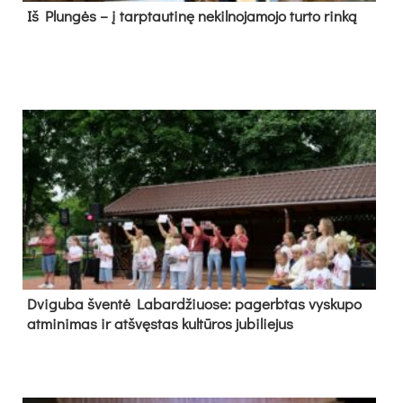
Iš Plungės – į tarptautinę nekilnojamojo turto rinką
Dvi­gu­ba šven­tė La­bar­džiuo­se: pa­gerb­tas vys­ku­po
at­mi­ni­mas ir at­švęs­tas kul­tū­ros ju­bi­lie­jus