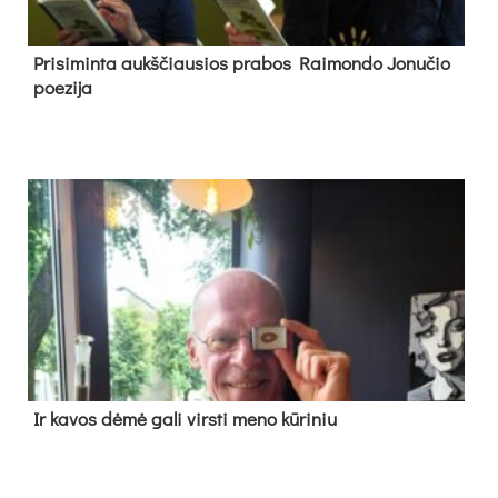
Pri­si­min­ta aukš­čiau­sios pra­bos Rai­mon­do Jo­nu­čio
poe­zi­ja
Ir ka­vos dė­mė ga­li virs­ti me­no kū­ri­niu