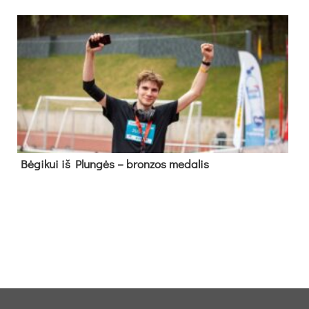
Bė­gi­kui iš Plun­gės – bron­zos me­da­lis