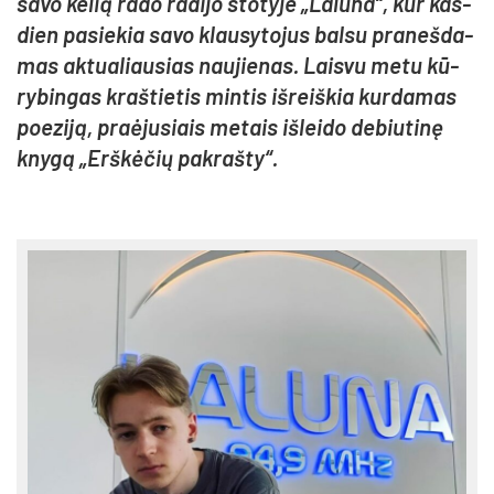
sa­vo ke­lią ra­do ra­di­jo sto­ty­je „La­lu­na“, kur kas­
dien pa­sie­kia sa­vo klau­sy­to­jus bal­su pra­neš­da­
mas ak­tua­liau­sias nau­jie­nas. Lais­vu me­tu kū­
ry­bin­gas kraš­tie­tis min­tis iš­reiš­kia kur­da­mas
poe­zi­ją, praė­ju­siais me­tais iš­lei­do de­biu­ti­nę
kny­gą „Erš­kė­čių pa­kraš­ty“.