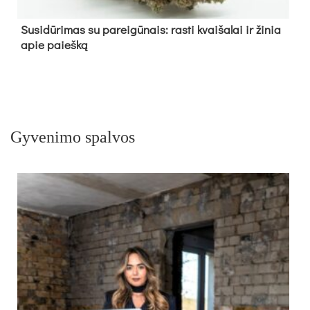
Su­si­dū­ri­mas su pa­rei­gū­nais: ras­ti kvai­ša­lai ir ži­nia
apie paieš­ką
Gyvenimo spalvos