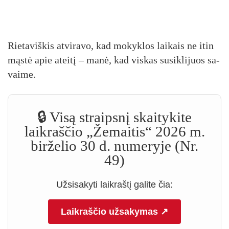
Rie­ta­viš­kis at­vi­ra­vo, kad mo­kyk­los lai­kais ne itin
mąs­tė apie atei­tį – ma­nė, kad vis­kas su­si­kli­juos sa­
vai­me.
🔒 Visą straipsnį skaitykite
laikraščio „Žemaitis“ 2026 m.
birželio 30 d. numeryje (Nr.
49)
Užsisakyti laikraštį galite čia:
Laikraščio užsakymas ↗