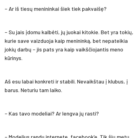
– Ar iš tiesų menininkai šiek tiek pakvaišę?
– Su jais įdomu kalbėti, jų juokai kitokie. Bet yra tokių,
kurie save vaizduoja kaip menininką, bet nepateikia
jokių darbų – jis pats yra kaip vaikščiojantis meno
kūrinys.
Aš esu labai konkreti ir stabili. Nevaikštau į klubus, į
barus. Neturiu tam laiko.
– Kas tavo modeliai? Ar lengva jų rasti?
– Modelius randu internete, facebook’e. Tik šių metų