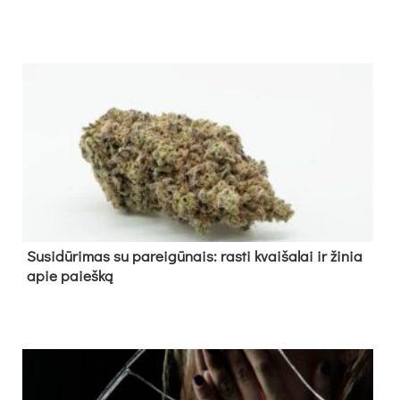
Su­si­dū­ri­mas su pa­rei­gū­nais: ras­ti kvai­ša­lai ir ži­nia
apie paieš­ką