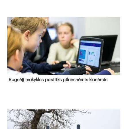
Rug­sė­jį mo­kyk­los pa­si­tiks pil­nes­nė­mis kla­sė­mis