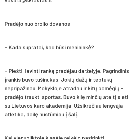
Pradėjo nuo brolio dovanos
– Kada supratai, kad būsi menininkė?
– Piešti, lavinti ranką pradėjau darželyje. Pagrindinis
įrankis buvo tušinukas. Jokių dažų ir teptukų
nepripažinau. Mokykloje atradau ir kitų pomėgių –
pradėjo traukti sportas. Buvo kilę minčių ateitį sieti
su Lietuvos karo akademija. Užsikrėčiau lengvąja
atletika, dailę nustūmiau į šalį.
Kai vienuoliktoje klasėje reikėjo pasirinkti