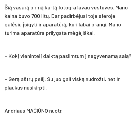
Šią vasarą pirmą kartą fotografavau vestuves. Mano
kaina buvo 700 litų. Dar padirbėjusi toje sferoje,
galėsiu įsigyti ir aparatūrą, kuri labai brangi. Mano
turima aparatūra prilygsta mėgėjiškai.
– Kokį vienintelį daiktą pasiimtum į negyvenamą salą?
– Gerą aštrų peilį. Su juo gali viską nudrožti, net ir
plaukus nusikirpti.
Andriaus MAČIŪNO nuotr.