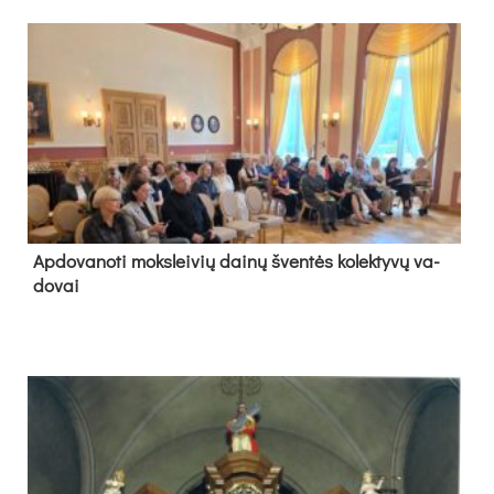
Ap­do­va­no­ti moks­lei­vių dai­nų šven­tės ko­lek­ty­vų va­
do­vai