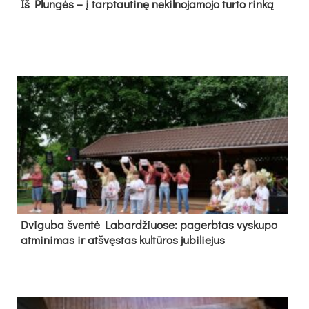
Iš Plungės – į tarptautinę nekilnojamojo turto rinką
Dvi­gu­ba šven­tė La­bar­džiuo­se: pa­gerb­tas vys­ku­po
at­mi­ni­mas ir at­švęs­tas kul­tū­ros ju­bi­lie­jus