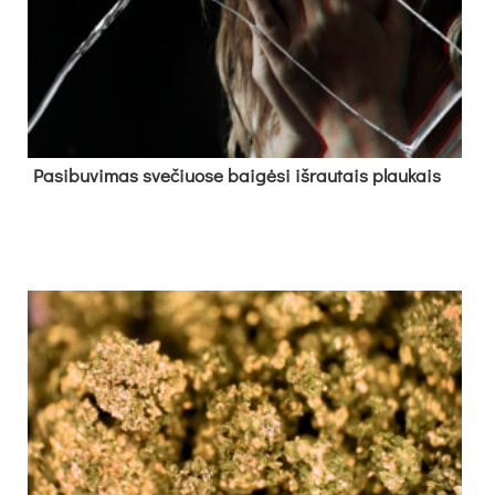
Pa­si­bu­vi­mas sve­čiuo­se bai­gė­si iš­rau­tais plau­kais