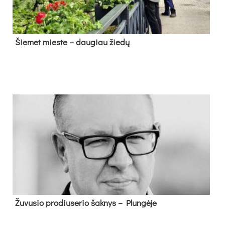
Šie­met mies­te – dau­giau žie­dų
Žu­vu­sio pro­diu­se­rio šak­nys – Plun­gė­je