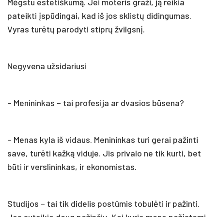
Mėgstu estetiškumą. Jei moteris graži, ją reikia
pateikti įspūdingai, kad iš jos sklistų didingumas.
Vyras turėtų parodyti stiprų žvilgsnį.
Negyvena užsidariusi
– Menininkas – tai profesija ar dvasios būsena?
– Menas kyla iš vidaus. Menininkas turi gerai pažinti
save, turėti kažką viduje. Jis privalo ne tik kurti, bet
būti ir verslininkas, ir ekonomistas.
Studijos – tai tik didelis postūmis tobulėti ir pažinti.
Jos suteikia daug pažinčių. Kai kurie mano pažįstami