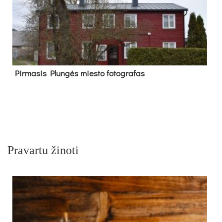
Pir­ma­sis Plun­gės mies­to fo­tog­ra­fas
Pravartu žinoti