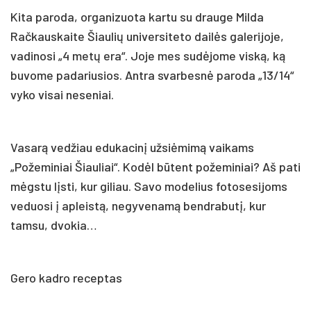
Kita paroda, organizuota kartu su drauge Milda
Račkauskaite Šiaulių universiteto dailės galerijoje,
vadinosi „4 metų era“. Joje mes sudėjome viską, ką
buvome padariusios. Antra svarbesnė paroda „13/14“
vyko visai neseniai.
Vasarą vedžiau edukacinį užsiėmimą vaikams
„Požeminiai Šiauliai“. Kodėl būtent požeminiai? Aš pati
mėgstu lįsti, kur giliau. Savo modelius fotosesijoms
veduosi į apleistą, negyvenamą bendrabutį, kur
tamsu, dvokia…
Gero kadro receptas