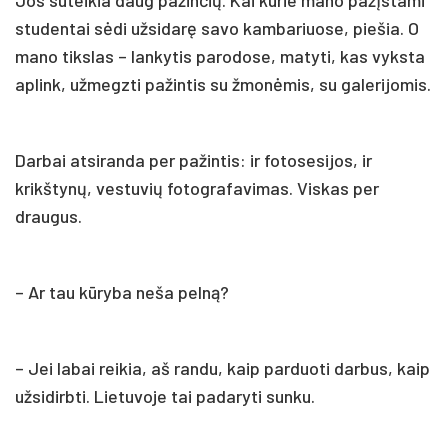
studentai sėdi užsidarę savo kambariuose, piešia. O
mano tikslas – lankytis parodose, matyti, kas vyksta
aplink, užmegzti pažintis su žmonėmis, su galerijomis.
Darbai atsiranda per pažintis: ir fotosesijos, ir
krikštynų, vestuvių fotografavimas. Viskas per
draugus.
– Ar tau kūryba neša pelną?
– Jei labai reikia, aš randu, kaip parduoti darbus, kaip
užsidirbti. Lietuvoje tai padaryti sunku.