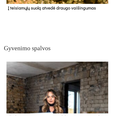
Į tei­sia­mų­jų suo­lą at­ve­dė drau­go vai­šin­gu­mas
Gyvenimo spalvos