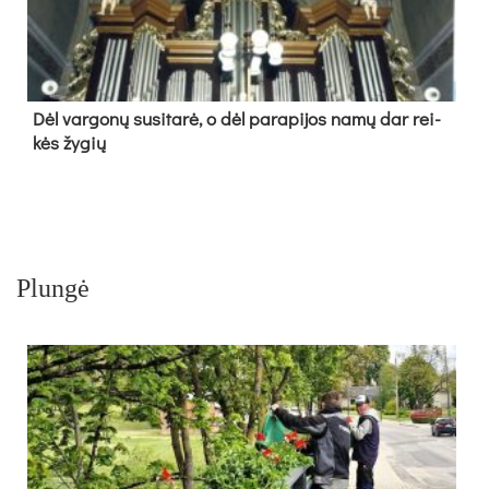
Dėl var­go­nų su­si­ta­rė, o dėl pa­ra­pi­jos na­mų dar rei­
kės žy­gių
Plungė