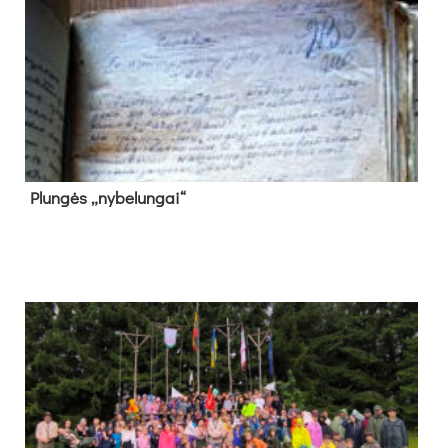
Plun­gės „ny­be­lun­gai“