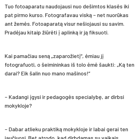
Tuo fotoaparatu naudojausi nuo dešimtos klasės iki
pat pirmo kurso. Fotografavau viską – net nuorūkas
ant žemės. Fotoaparatą visur nešiojausi su savim.
Pradėjau kitaip žiūrėti į aplinką ir ją fiksuoti.
Kai pamačiau seną „zaparožietį“, ėmiau jį
fotografuoti, o šeimininkas iš tolo ėmė šaukti: „Ką ten
darai? Eik šalin nuo mano mašinos!“
– Kadangi įgysi ir pedagogės specialybę, ar dirbsi
mokykloje?
– Dabar atlieku praktiką mokykloje ir labai gerai ten
jaučiuosi. Bet atrodo, kad dirbdamas su vaikais,