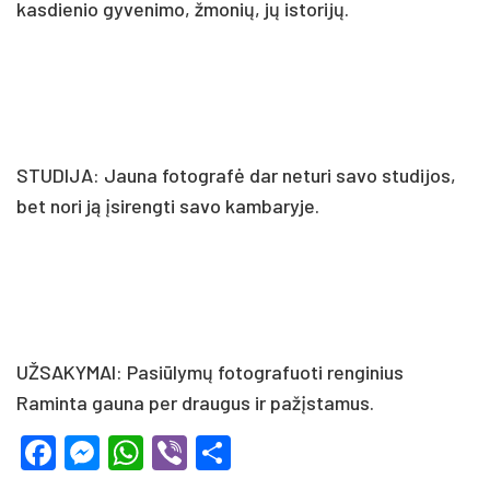
kasdienio gyvenimo, žmonių, jų istorijų.
STUDIJA: Jauna fotografė dar neturi savo studijos,
bet nori ją įsirengti savo kambaryje.
UŽSAKYMAI: Pasiūlymų fotografuoti renginius
Raminta gauna per draugus ir pažįstamus.
Facebook
Messenger
WhatsApp
Viber
Share