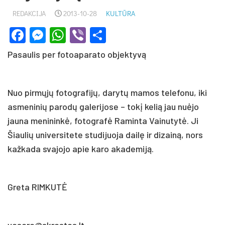
REDAKCIJA
2013-10-28
KULTŪRA
Facebook
Messenger
WhatsApp
Viber
Share
Pasaulis per fotoaparato objektyvą
Nuo pirmųjų fotografijų, darytų mamos telefonu, iki
asmeninių parodų galerijose – tokį kelią jau nuėjo
jauna menininkė, fotografė Raminta Vainutytė. Ji
Šiaulių universitete studijuoja dailę ir dizainą, nors
kažkada svajojo apie karo akademiją.
Greta RIMKUTĖ
vasara@skrastas.lt