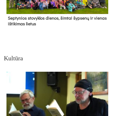
Sep­ty­nios sto­vyk­los die­nos, šim­tai šyp­se­nų ir vie­nas
iš­ti­ki­mas lie­tus
Kultūra