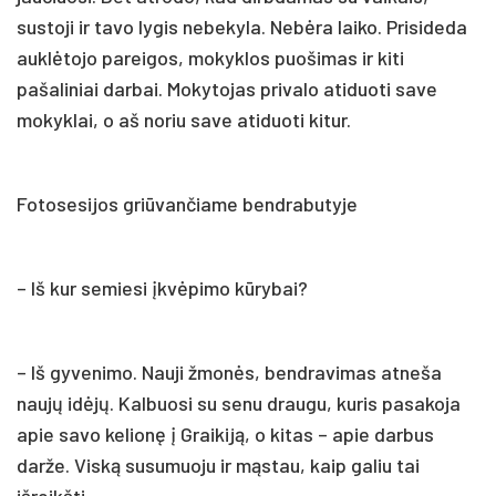
sustoji ir tavo lygis nebekyla. Nebėra laiko. Prisideda
auklėtojo pareigos, mokyklos puošimas ir kiti
pašaliniai darbai. Mokytojas privalo atiduoti save
mokyklai, o aš noriu save atiduoti kitur.
Fotosesijos griūvančiame bendrabutyje
– Iš kur semiesi įkvėpimo kūrybai?
– Iš gyvenimo. Nauji žmonės, bendravimas atneša
naujų idėjų. Kalbuosi su senu draugu, kuris pasakoja
apie savo kelionę į Graikiją, o kitas – apie darbus
darže. Viską susumuoju ir mąstau, kaip galiu tai
išreikšti.