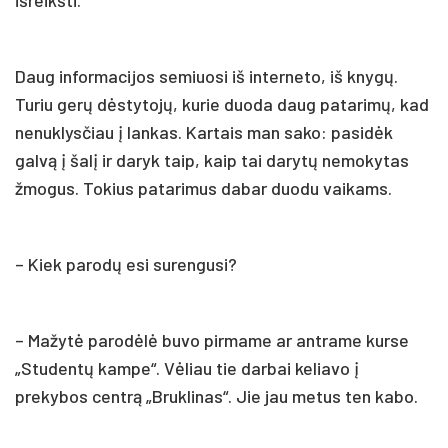
Daug informacijos semiuosi iš interneto, iš knygų.
Turiu gerų dėstytojų, kurie duoda daug patarimų, kad
nenuklysčiau į lankas. Kartais man sako: pasidėk
galvą į šalį ir daryk taip, kaip tai darytų nemokytas
žmogus. Tokius patarimus dabar duodu vaikams.
– Kiek parodų esi surengusi?
– Mažytė parodėlė buvo pirmame ar antrame kurse
„Studentų kampe“. Vėliau tie darbai keliavo į
prekybos centrą „Bruklinas“. Jie jau metus ten kabo.