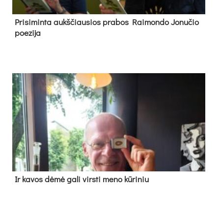
Pri­si­min­ta aukš­čiau­sios pra­bos Rai­mon­do Jo­nu­čio
poe­zi­ja
Ir ka­vos dė­mė ga­li virs­ti me­no kū­ri­niu