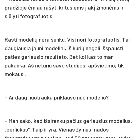
pradžioje ėmiau rašyti kritusiems į akį žmonėms ir
siūlyti fotografuotis.
Rasti modelių nėra sunku. Visi nori fotografuotis. Tai
daugiausia jauni modeliai, iš kurių negali išspausti
paties geriausio rezultato. Bet kol kas to man
pakanka. Aš neturiu savo studijos, apšvietimo, tik
mokausi.
– Ar daug nuotrauka priklauso nuo modelio?
– Man sako, kad išsirenku pačius geriausius modelius,
„perliukus“. Taip ir yra. Vienas žymus mados
fotografas yra pasakęs, kad 50 procentų gero kadro