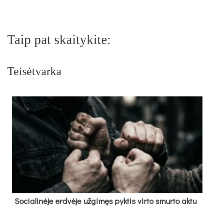
Taip pat skaitykite:
Teisėtvarka
So­cia­li­nė­je erd­vė­je už­gi­męs pyk­tis vir­to smur­to ak­tu