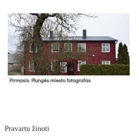
Pir­ma­sis Plun­gės mies­to fo­tog­ra­fas
Pravartu žinoti