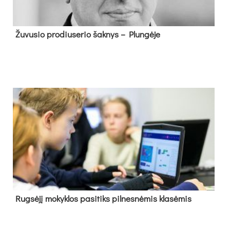
Žu­vu­sio pro­diu­se­rio šak­nys – Plun­gė­je
Rug­sė­jį mo­kyk­los pa­si­tiks pil­nes­nė­mis kla­sė­mis