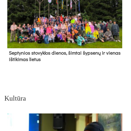
Sep­ty­nios sto­vyk­los die­nos, šim­tai šyp­se­nų ir vie­nas
iš­ti­ki­mas lie­tus
Kultūra