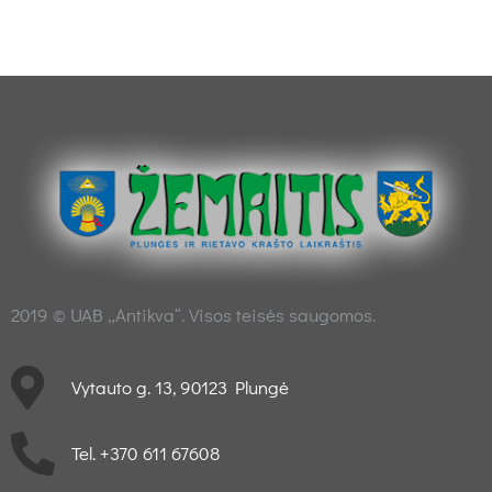
2019 © UAB „Antikva“. Visos teisės saugomos.
Vytauto g. 13, 90123 Plungė
Tel. +370 611 67608