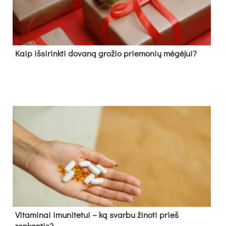
Kaip išsirinkti dovaną grožio priemonių mėgėjui?
Vitaminai imunitetui – ką svarbu žinoti prieš
renkantis?