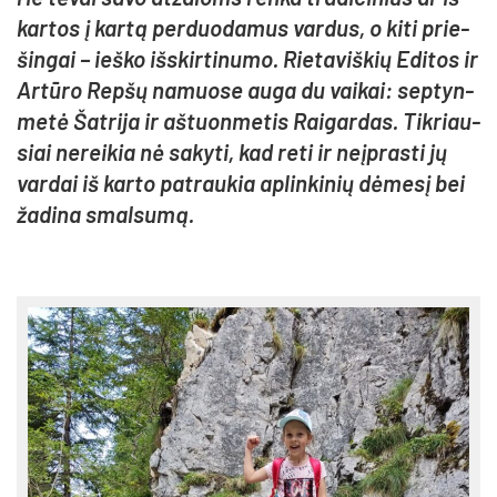
kar­tos į kar­tą per­duo­da­mus var­dus, o ki­ti prie­
šin­gai – ieš­ko iš­skir­ti­nu­mo. Rie­ta­viš­kių Edi­tos ir
Ar­tū­ro Rep­šų na­muo­se au­ga du vai­kai: sep­tyn­
me­tė Šat­ri­ja ir aš­tuon­me­tis Rai­gar­das. Tik­riau­
siai ne­rei­kia nė sa­ky­ti, kad re­ti ir neįp­ras­ti jų
var­dai iš kar­to pa­trau­kia ap­lin­ki­nių dė­me­sį bei
ža­di­na smal­su­mą.