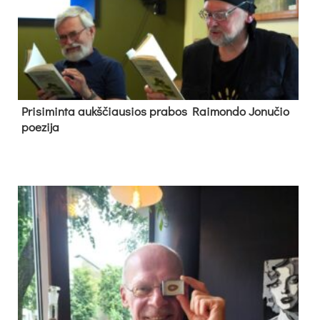
Pri­si­min­ta aukš­čiau­sios pra­bos Rai­mon­do Jo­nu­čio
poe­zi­ja