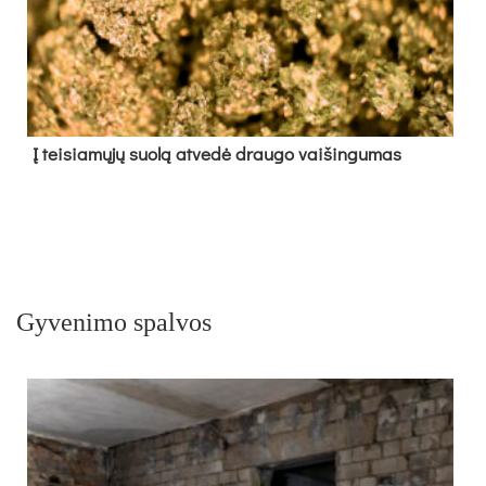
Į tei­sia­mų­jų suo­lą at­ve­dė drau­go vai­šin­gu­mas
Gyvenimo spalvos