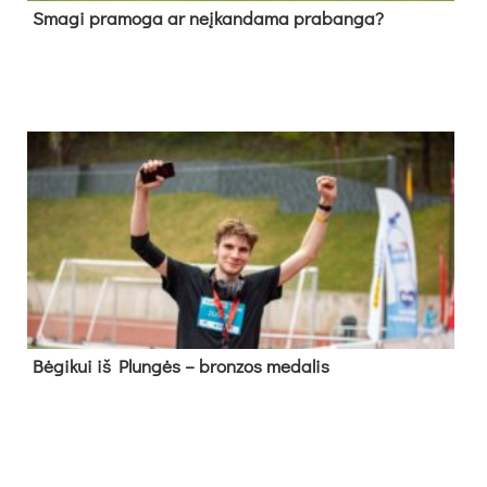
Sma­gi pra­mo­ga ar neį­kan­da­ma pra­ban­ga?
Bė­gi­kui iš Plun­gės – bron­zos me­da­lis