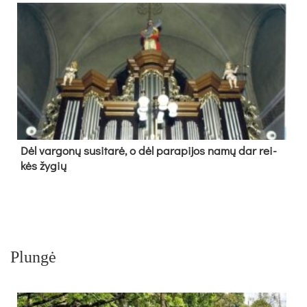
Dėl var­go­nų su­si­ta­rė, o dėl pa­ra­pi­jos na­mų dar rei­
kės žy­gių
Plungė