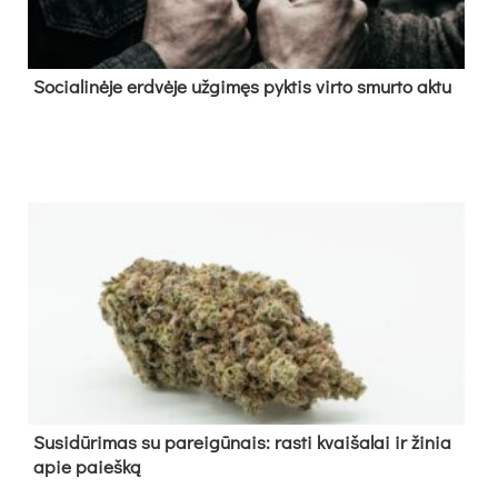
So­cia­li­nė­je erd­vė­je už­gi­męs pyk­tis vir­to smur­to ak­tu
Su­si­dū­ri­mas su pa­rei­gū­nais: ras­ti kvai­ša­lai ir ži­nia
apie paieš­ką