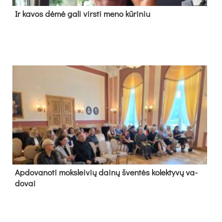
Ir ka­vos dė­mė ga­li virs­ti me­no kū­ri­niu
Ap­do­va­no­ti moks­lei­vių dai­nų šven­tės ko­lek­ty­vų va­
do­vai