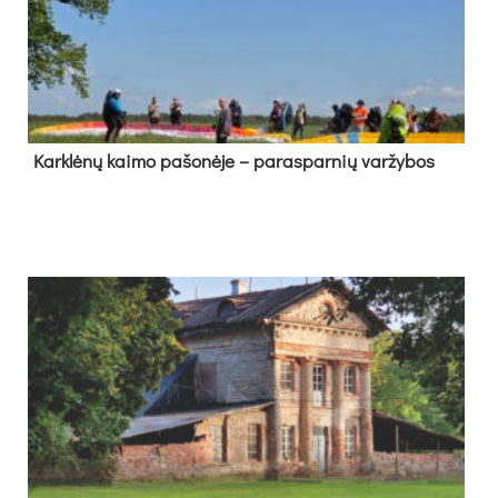
Kark­lė­nų kai­mo pa­šo­nė­je – pa­ras­par­nių var­žy­bos