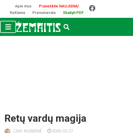
Apie mus
Praneškite NAUJIENĄ!
Reklama
Prenumerata
Skaityti PDF
Re­tų var­dų ma­gi­ja
LINA RUIBIENĖ
2026-03-27