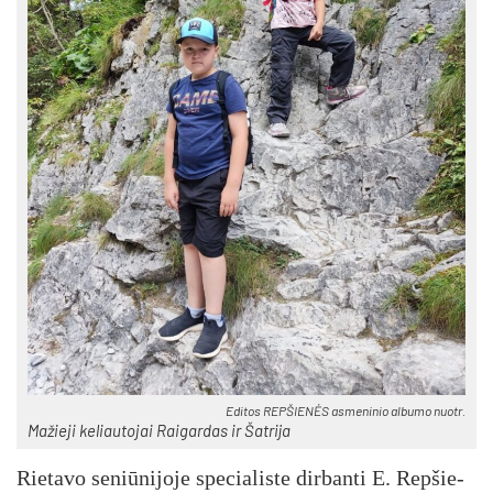
Edi­tos REP­ŠIE­NĖS as­me­ni­nio al­bu­mo nuo­tr.
Ma­žie­ji ke­liau­to­jai Rai­gar­das ir Šat­ri­ja
Rie­ta­vo se­niū­ni­jo­je spe­cia­lis­te dir­ban­ti E. Rep­šie­