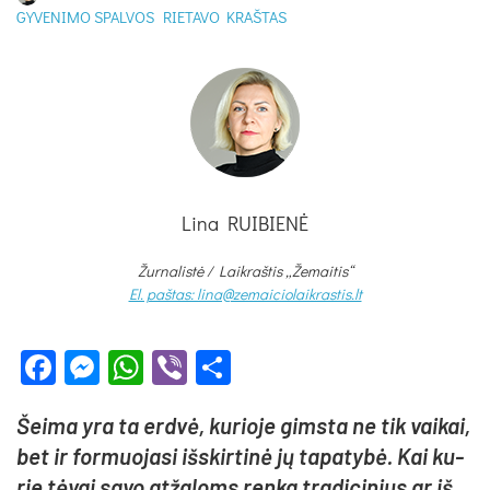
GYVENIMO SPALVOS
RIETAVO KRAŠTAS
Lina RUIBIENĖ
Žurnalistė /
Laikraštis „Žemaitis“
El. paštas: lina@zemaiciolaikrastis.lt
Facebook
Messenger
WhatsApp
Viber
Share
Šei­ma yra ta erd­vė, ku­rio­je gims­ta ne tik vai­kai,
bet ir for­muo­ja­si iš­skir­ti­nė jų ta­pa­ty­bė. Kai ku­
rie tė­vai sa­vo at­ža­loms ren­ka tra­di­ci­nius ar iš