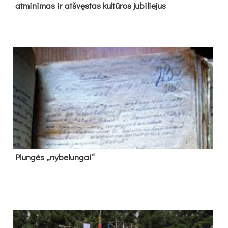
at­mi­ni­mas ir at­švęs­tas kul­tū­ros ju­bi­lie­jus
Plun­gės „ny­be­lun­gai“