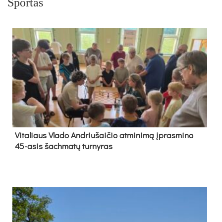
Sportas
Vi­ta­liaus Vla­do And­riu­šai­čio at­mi­ni­mą įpras­mi­no
45-asis šach­ma­tų tur­ny­ras