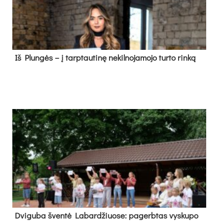
Iš Plungės – į tarptautinę nekilnojamojo turto rinką
Dvi­gu­ba šven­tė La­bar­džiuo­se: pa­gerb­tas vys­ku­po