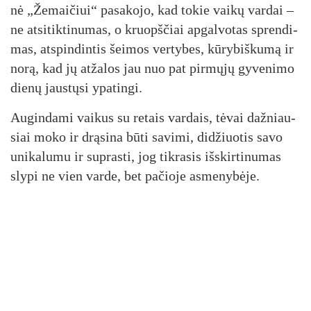
nė „Že­mai­čiui“ pa­sa­ko­jo, kad to­kie vai­kų var­dai –
ne at­si­tik­ti­nu­mas, o kruopš­čiai ap­gal­vo­tas spren­di­
mas, at­spin­din­tis šei­mos ver­ty­bes, kū­ry­biš­ku­mą ir
no­rą, kad jų at­ža­los jau nuo pat pir­mų­jų gy­ve­ni­mo
die­nų jaus­tų­si ypa­tin­gi.
Au­gin­da­mi vai­kus su re­tais var­dais, tė­vai daž­niau­
siai mo­ko ir drą­si­na bū­ti sa­vi­mi, di­džiuo­tis sa­vo
uni­ka­lu­mu ir su­pras­ti, jog tik­ra­sis iš­skir­ti­nu­mas
sly­pi ne vien var­de, bet pa­čio­je as­me­ny­bė­je.