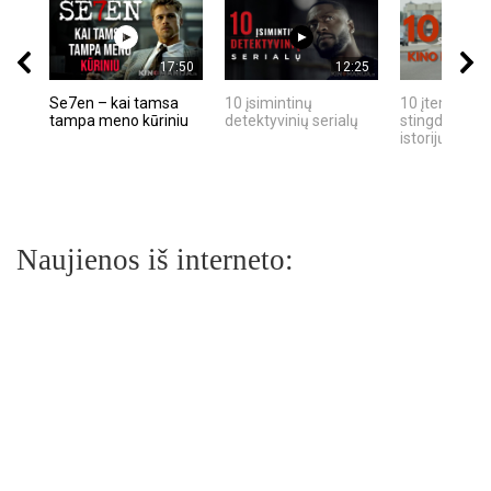
17:50
12:25
Se7en – kai tamsa
10 įsimintinų
10 įtemptų, k
tampa meno kūriniu
detektyvinių serialų
stingdančių k
istorijų
Naujienos iš interneto: