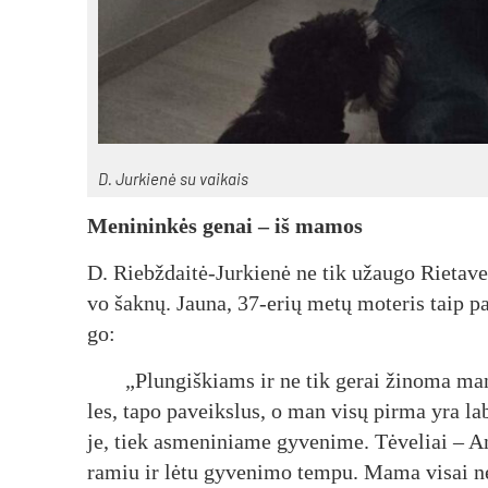
D. Jur­kie­nė su vai­kais
Me­ni­nin­kės ge­nai – iš ma­mos
D. Riebž­dai­tė-Jur­kie­nė ne tik užau­go Rie­ta­ve.
vo šak­nų. Jau­na, 37-erių me­tų mo­te­ris taip pa­
go:
„Plun­giš­kiams ir ne tik ge­rai ži­no­ma ma­no
les, ta­po pa­veiks­lus, o man vi­sų pir­ma yra la­b
je, tiek as­me­ni­nia­me gy­ve­ni­me. Tė­ve­liai – A
ra­miu ir lė­tu gy­ve­ni­mo tem­pu. Ma­ma vi­sai ne­