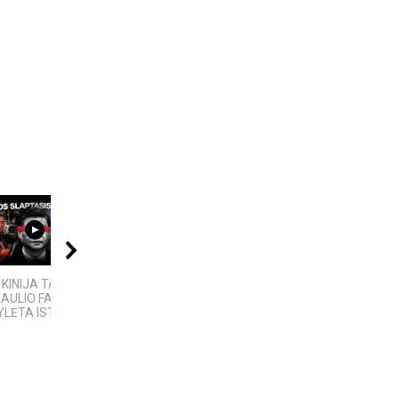
06:20
09:20
45:42
 KINIJA TAPO
5 GALINGIAUSI
A Place of Peace and
AULIO FABRIKU“:
BRANDUOLINIAI
Power | Hill of Crosses
YLĖTA ISTORIJA
SPROGIMAI...
2025 | Šiauliai