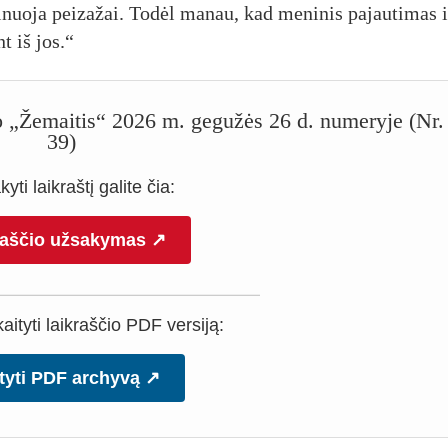
mi­nuo­ja pei­za­žai. To­dėl ma­nau, kad me­ni­nis pa­jau­ti­mas 
nt iš jos.“
čio „Žemaitis“ 2026 m. gegužės 26 d. numeryje (Nr.
39)
yti laikraštį galite čia:
raščio užsakymas ↗
ityti laikraščio PDF versiją:
tyti PDF archyvą ↗