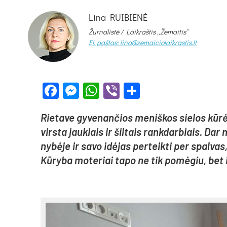
Lina RUIBIENĖ
Žurnalistė /
Laikraštis „Žemaitis“
El. paštas: lina@zemaiciolaikrastis.lt
Facebook
Messenger
WhatsApp
Viber
Share
Rie­ta­ve gy­ve­nan­čios me­niš­kos sie­los kū­
virs­ta jau­kiais ir šil­tais rank­dar­biais. Dar n
ny­bė­je ir sa­vo idė­jas per­teik­ti per spal­v
Kū­ry­ba mo­te­riai ta­po ne tik po­mė­giu, bet ir 