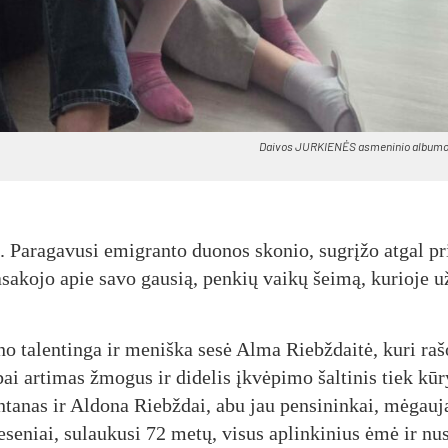
Dai­vos JUR­KIE­NĖS as­me­ni­nio al­bu­mo
 Pa­ra­ga­vu­si emig­ran­to duo­nos sko­nio, su­grį­žo at­gal pr
sa­ko­jo apie sa­vo gau­sią, pen­kių vai­kų šei­mą, ku­rio­je 
 ta­len­tin­ga ir me­niš­ka se­sė Al­ma Riebž­dai­tė, ku­ri ra­š
ai ar­ti­mas žmo­gus ir di­de­lis įkvė­pi­mo šal­ti­nis tiek kū­r
n­ta­nas ir Al­do­na Riebž­dai, abu jau pen­si­nin­kai, mė­gau­ja
se­niai, su­lau­ku­si 72 me­tų, vi­sus ap­lin­ki­nius ėmė ir nu­s