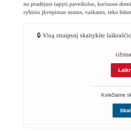
no pra­dė­ju­si ta­py­ti pa­veiks­lus, ku­riuo­se do­
ry­bi­nis įkvė­pi­mas mums, vai­kams, te­ko bū­te
🔒 Visą straipsnį skaitykite laikraš
Užsisak
Laik
Kviečiame ska
Skai