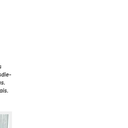
s
s­die­
us.
iais.