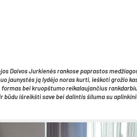
rė­jos Dai­vos Jur­kie­nės ran­ko­se pa­pras­tos me­džia­go
uo jau­nys­tės ją ly­dė­jo no­ras kur­ti, ieš­ko­ti gro­žio ka
as, for­mas bei kruopš­tu­mo rei­ka­lau­jan­čius rank­dar­bi
bū­du iš­reikš­ti sa­ve bei da­lin­tis ši­lu­ma su ap­lin­ki­n