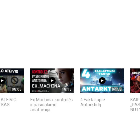
08:03
18:13
04:58
ATEIVIO
Ex Machina: kontrolės
4 Faktai apie
KAIP
: KAS
ir pasirinkimo
Antarktidą
„PAS
anatomija
NUT