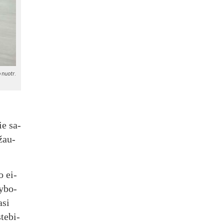
 nuo­tr.
ie sa­
užau­
o ei­
y­bo­
­si
te­bi­