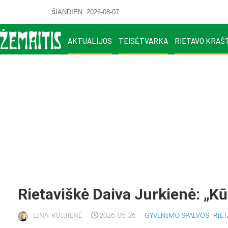
ŠIANDIEN: 2026-08-07
AKTUALIJOS
TEISĖTVARKA
RIETAVO KRAŠ
Rie­ta­viš­kė Dai­va Jur­kie­nė: „K
LINA RUIBIENĖ
2026-05-26
GYVENIMO SPALVOS
RIE