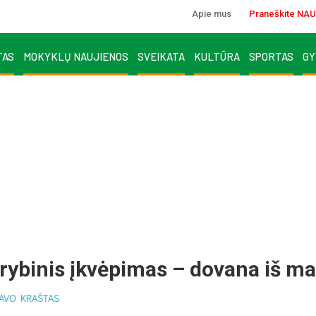
Apie mus
Praneškite NAU
TAS
MOKYKLŲ NAUJIENOS
SVEIKATA
KULTŪRA
SPORTAS
GY
ū­ry­bi­nis įkvė­pi­mas – do­va­na iš 
TAVO KRAŠTAS