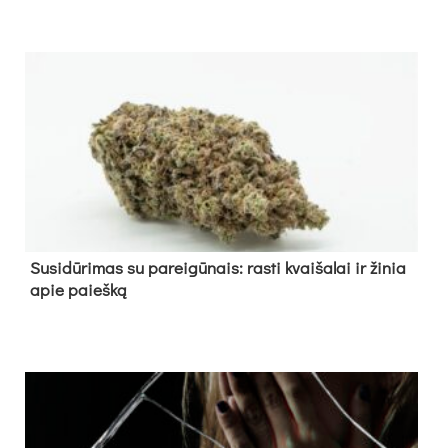
Su­si­dū­ri­mas su pa­rei­gū­nais: ras­ti kvai­ša­lai ir ži­nia
apie paieš­ką