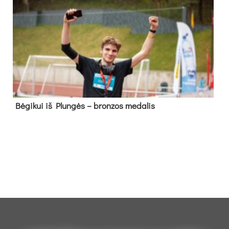
Bė­gi­kui iš Plun­gės – bron­zos me­da­lis