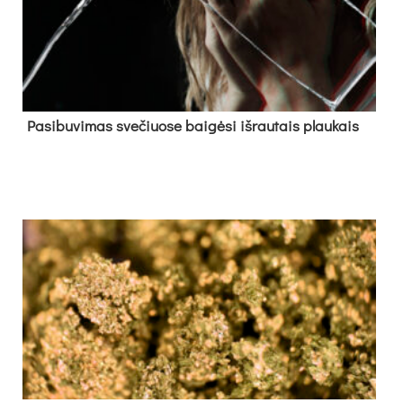
Pa­si­bu­vi­mas sve­čiuo­se bai­gė­si iš­rau­tais plau­kais