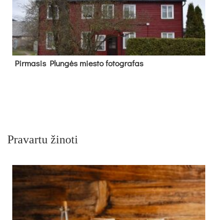
Pir­ma­sis Plun­gės mies­to fo­tog­ra­fas
Pravartu žinoti