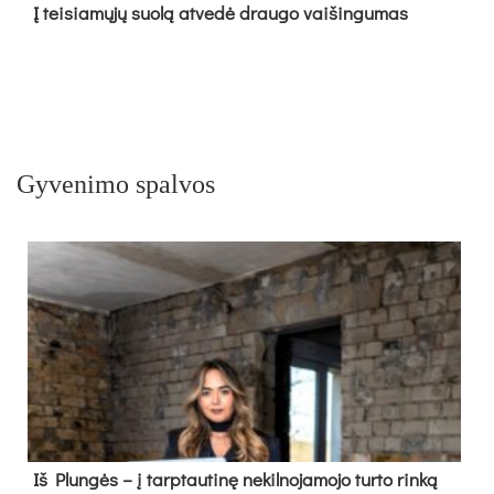
Į tei­sia­mų­jų suo­lą at­ve­dė drau­go vai­šin­gu­mas
Gyvenimo spalvos
Iš Plungės – į tarptautinę nekilnojamojo turto rinką