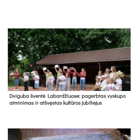
Dvi­gu­ba šven­tė La­bar­džiuo­se: pa­gerb­tas vys­ku­po
at­mi­ni­mas ir at­švęs­tas kul­tū­ros ju­bi­lie­jus