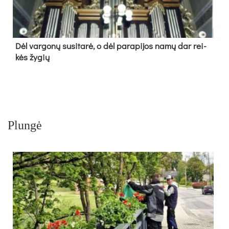
Dėl var­go­nų su­si­ta­rė, o dėl pa­ra­pi­jos na­mų dar rei­
kės žy­gių
Plungė