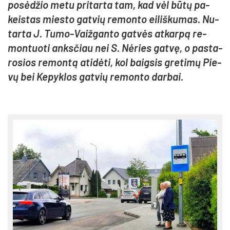
po­sė­džio me­tu pri­tar­ta tam, kad vėl bū­tų pa­
keis­tas mies­to gat­vių re­mon­to ei­liš­ku­mas. Nu­
tar­ta J. Tu­mo-Vaiž­gan­to gat­vės at­kar­pą re­
mon­tuo­ti anks­čiau nei S. Nė­ries gat­vę, o pa­sta­
ro­sios re­mon­tą ati­dė­ti, kol baig­sis gre­ti­mų Pie­
vų bei Ke­pyk­los gat­vių re­mon­to dar­bai.