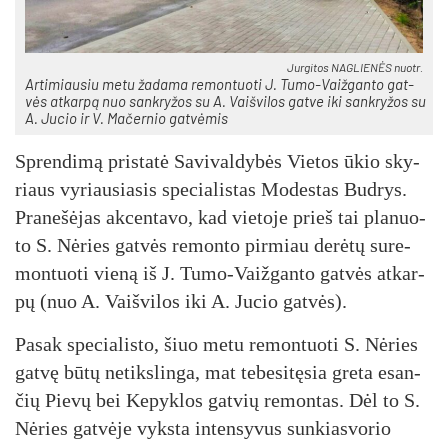
Jur­gi­tos NAG­LIE­NĖS nuo­tr.
Ar­ti­miau­siu me­tu ža­da­ma re­mon­tuo­ti J. Tu­mo-Vaiž­gan­to gat­
vės at­kar­pą nuo san­kry­žos su A. Vaiš­vi­los gat­ve iki san­kry­žos su
A. Ju­cio ir V. Ma­čer­nio gat­vė­mis
Spren­di­mą pri­sta­tė Sa­vi­val­dy­bės Vie­tos ūkio sky­
riaus vy­riau­sia­sis spe­cia­lis­tas Mo­des­tas Bud­rys.
Pra­ne­šė­jas ak­cen­ta­vo, kad vie­to­je prieš tai pla­nuo­
to S. Nė­ries gat­vės re­mon­to pir­miau de­rė­tų su­re­
mon­tuo­ti vie­ną iš J. Tu­mo-Vaiž­gan­to gat­vės at­kar­
pų (nuo A. Vaiš­vi­los iki A. Ju­cio gat­vės).
Pa­sak spe­cia­lis­to, šiuo me­tu re­mon­tuo­ti S. Nė­ries
gat­vę bū­tų ne­tiks­lin­ga, mat te­be­si­tę­sia gre­ta esan­
čių Pie­vų bei Ke­pyk­los gat­vių re­mon­tas. Dėl to S.
Nė­ries gat­vė­je vyks­ta in­ten­sy­vus sun­kias­vo­rio