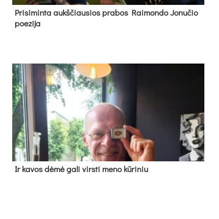
Pri­si­min­ta aukš­čiau­sios pra­bos Rai­mon­do Jo­nu­čio
poe­zi­ja
Ir ka­vos dė­mė ga­li virs­ti me­no kū­ri­niu