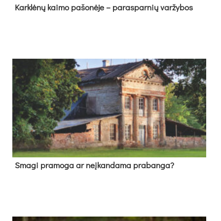
Kark­lė­nų kai­mo pa­šo­nė­je – pa­ras­par­nių var­žy­bos
Sma­gi pra­mo­ga ar neį­kan­da­ma pra­ban­ga?