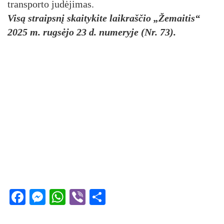
trans­por­to ju­dė­ji­mas.
Visą straipsnį skaitykite laikraščio „Žemaitis“
2025 m. rugsėjo 23 d. numeryje (Nr. 73).
Facebook
Messenger
WhatsApp
Viber
Share