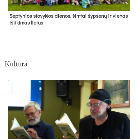
Sep­ty­nios sto­vyk­los die­nos, šim­tai šyp­se­nų ir vie­nas
iš­ti­ki­mas lie­tus
Kultūra