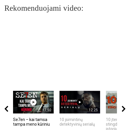
Rekomenduojami video:
17:50
12:25
Se7en – kai tamsa
10 įsimintinų
10 įtemptų, k
tampa meno kūriniu
detektyvinių serialų
stingdančių k
istorijų