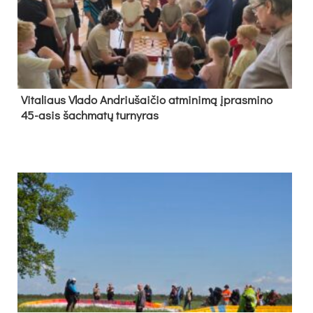
Vi­ta­liaus Vla­do And­riu­šai­čio at­mi­ni­mą įpras­mi­no
45-asis šach­ma­tų tur­ny­ras