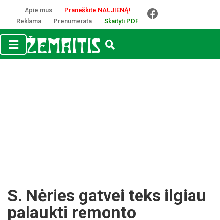
Apie mus
Praneškite NAUJIENĄ!
Reklama
Prenumerata
Skaityti PDF
S. Nėries gat­vei teks il­giau
pa­lauk­ti re­mon­to