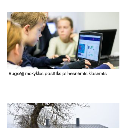
Rug­sė­jį mo­kyk­los pa­si­tiks pil­nes­nė­mis kla­sė­mis