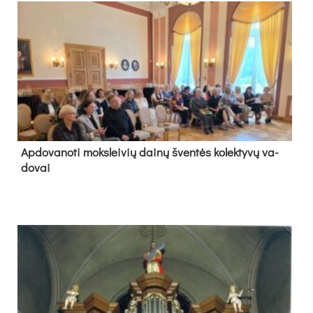
Ap­do­va­no­ti moks­lei­vių dai­nų šven­tės ko­lek­ty­vų va­
do­vai