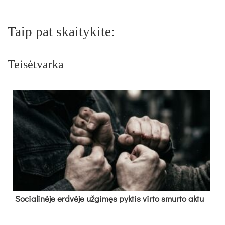
Taip pat skaitykite:
Teisėtvarka
So­cia­li­nė­je erd­vė­je už­gi­męs pyk­tis vir­to smur­to ak­tu