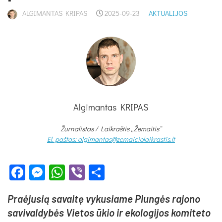
ALGIMANTAS KRIPAS
2025-09-23
AKTUALIJOS
Algimantas KRIPAS
Žurnalistas / Laikraštis „Žemaitis“
El. paštas: algimantas@zemaiciolaikrastis.lt
Facebook
Messenger
WhatsApp
Viber
Share
Praė­ju­sią sa­vai­tę vy­ku­sia­me Plun­gės ra­jo­no
sa­vi­val­dy­bės Vie­tos ūkio ir eko­lo­gi­jos ko­mi­te­to