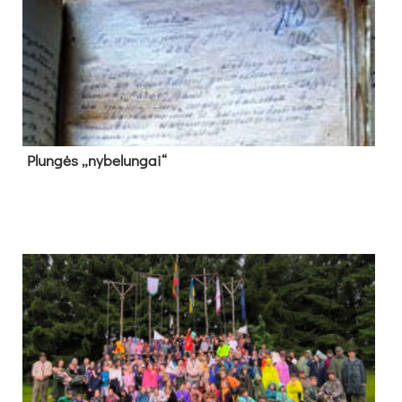
Plun­gės „ny­be­lun­gai“