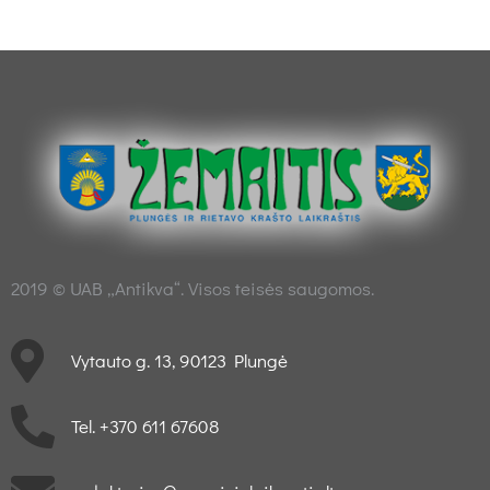
2019 © UAB „Antikva“. Visos teisės saugomos.
Vytauto g. 13, 90123 Plungė
Tel. +370 611 67608