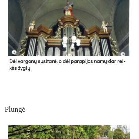
Dėl var­go­nų su­si­ta­rė, o dėl pa­ra­pi­jos na­mų dar rei­
kės žy­gių
Plungė