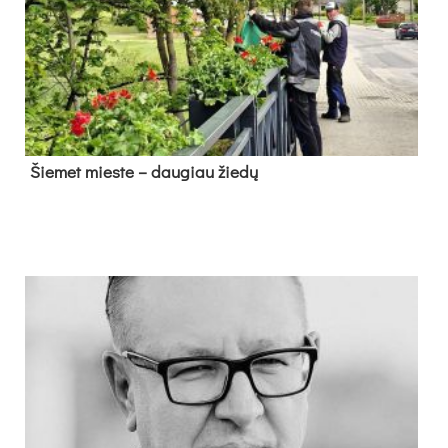
Šie­met mies­te – dau­giau žie­dų