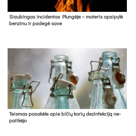
Siau­bin­gas in­ci­den­tas Plun­gė­je – mo­te­ris ap­si­py­lė
ben­zi­nu ir pa­de­gė sa­ve
Teis­mas pa­sa­kė­le apie bi­čių ko­rių de­zin­fek­ci­ją ne­
pa­ti­kė­jo