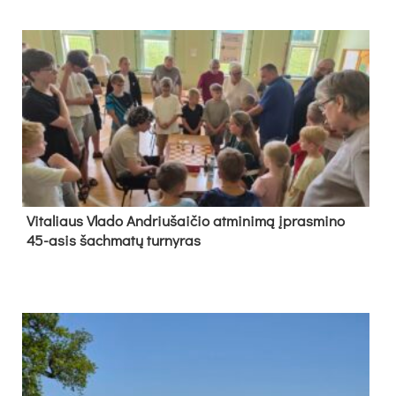
Vi­ta­liaus Vla­do And­riu­šai­čio at­mi­ni­mą įpras­mi­no
45-asis šach­ma­tų tur­ny­ras