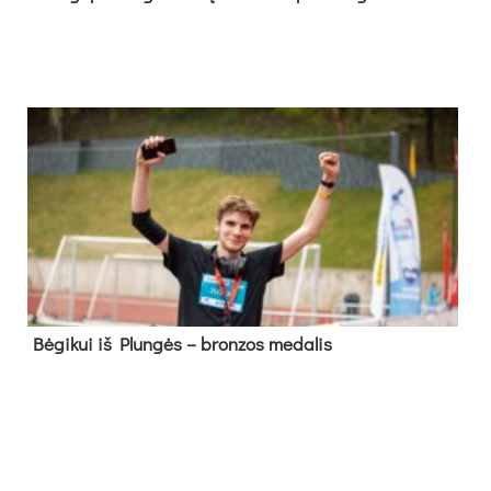
Bė­gi­kui iš Plun­gės – bron­zos me­da­lis