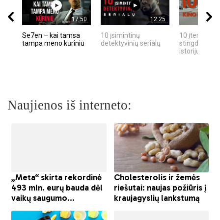
17:50
12:25
Se7en – kai tamsa
10 įsimintinų
10 įtemptų, k
tampa meno kūriniu
detektyvinių serialų
stingdančių k
istorijų
Naujienos iš interneto: