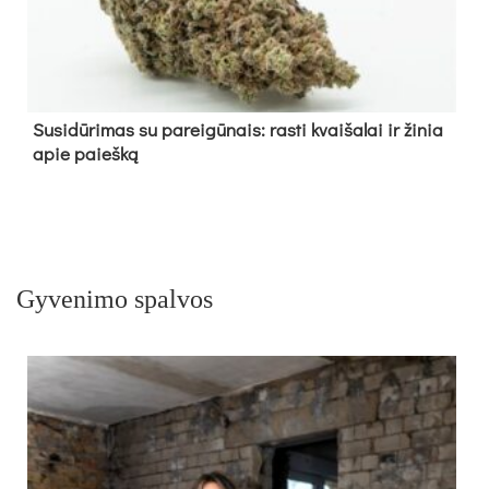
Su­si­dū­ri­mas su pa­rei­gū­nais: ras­ti kvai­ša­lai ir ži­nia
apie paieš­ką
Gyvenimo spalvos