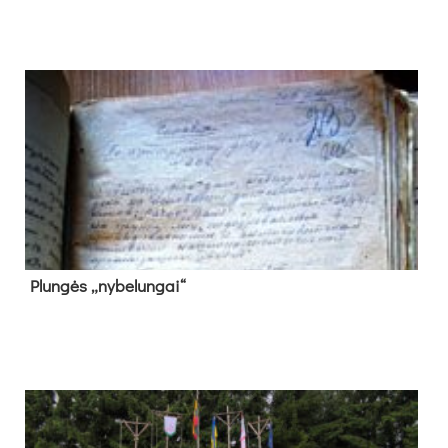
Plun­gės „ny­be­lun­gai“