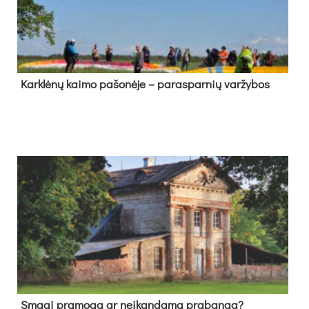
Kark­lė­nų kai­mo pa­šo­nė­je – pa­ras­par­nių var­žy­bos
Sma­gi pra­mo­ga ar neį­kan­da­ma pra­ban­ga?