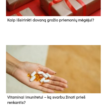
Kaip išsirinkti dovaną grožio priemonių mėgėjui?
Vitaminai imunitetui – ką svarbu žinoti prieš
renkantis?