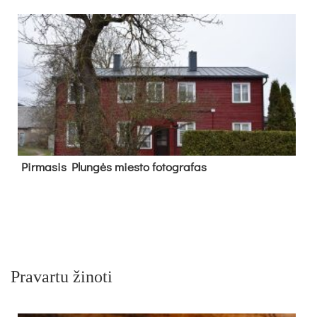
Pir­ma­sis Plun­gės mies­to fo­tog­ra­fas
Pravartu žinoti