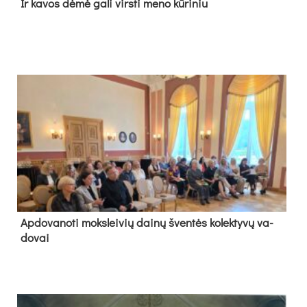
Ir ka­vos dė­mė ga­li virs­ti me­no kū­ri­niu
Ap­do­va­no­ti moks­lei­vių dai­nų šven­tės ko­lek­ty­vų va­
do­vai