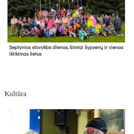
Sep­ty­nios sto­vyk­los die­nos, šim­tai šyp­se­nų ir vie­nas
iš­ti­ki­mas lie­tus
Kultūra