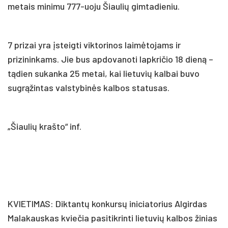
metais minimu 777-uoju Šiaulių gimtadieniu.
7 prizai yra įsteigti viktorinos laimėtojams ir
prizininkams. Jie bus apdovanoti lapkričio 18 dieną –
tądien sukanka 25 metai, kai lietuvių kalbai buvo
sugrąžintas valstybinės kalbos statusas.
„Šiaulių krašto“ inf.
KVIETIMAS: Diktantų konkursų iniciatorius Algirdas
Malakauskas kviečia pasitikrinti lietuvių kalbos žinias