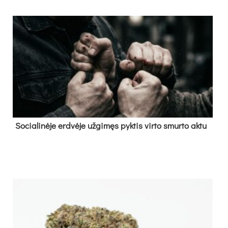
So­cia­li­nė­je erd­vė­je už­gi­męs pyk­tis vir­to smur­to ak­tu