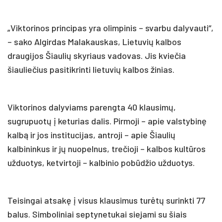
„Viktorinos principas yra olimpinis – svarbu dalyvauti“,
– sako Algirdas Malakauskas, Lietuvių kalbos
draugijos Šiaulių skyriaus vadovas. Jis kviečia
šiauliečius pasitikrinti lietuvių kalbos žinias.
Viktorinos dalyviams parengta 40 klausimų,
sugrupuotų į keturias dalis. Pirmoji – apie valstybinę
kalbą ir jos institucijas, antroji – apie Šiaulių
kalbininkus ir jų nuopelnus, trečioji – kalbos kultūros
užduotys, ketvirtoji – kalbinio pobūdžio užduotys.
Teisingai atsakę į visus klausimus turėtų surinkti 77
balus. Simboliniai septynetukai siejami su šiais