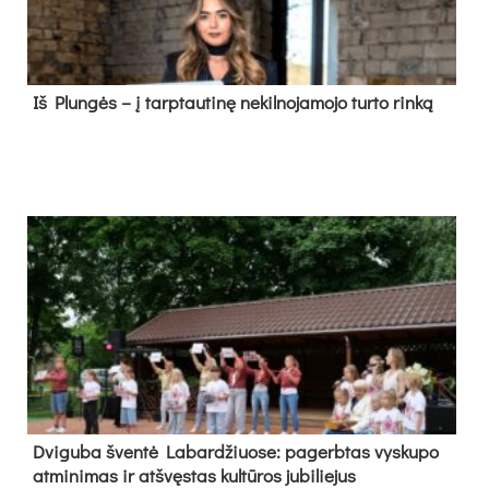
Iš Plungės – į tarptautinę nekilnojamojo turto rinką
Dvi­gu­ba šven­tė La­bar­džiuo­se: pa­gerb­tas vys­ku­po
at­mi­ni­mas ir at­švęs­tas kul­tū­ros ju­bi­lie­jus