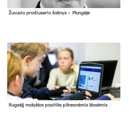
Žu­vu­sio pro­diu­se­rio šak­nys – Plun­gė­je
Rug­sė­jį mo­kyk­los pa­si­tiks pil­nes­nė­mis kla­sė­mis