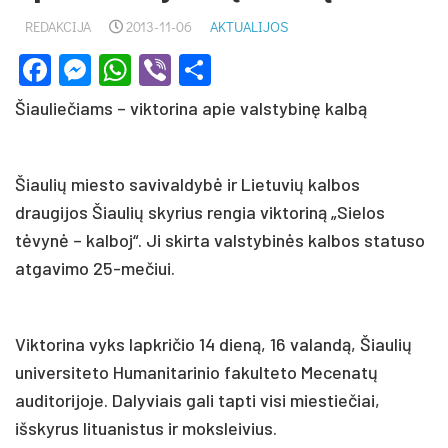
REDAKCIJA
2013-11-06
AKTUALIJOS
Facebook
Messenger
WhatsApp
Viber
Share
Šiauliečiams – viktorina apie valstybinę kalbą
Šiaulių miesto savivaldybė ir Lietuvių kalbos
draugijos Šiaulių skyrius rengia viktoriną „Sielos
tėvynė – kalboj“. Ji skirta valstybinės kalbos statuso
atgavimo 25-mečiui.
Viktorina vyks lapkričio 14 dieną, 16 valandą, Šiaulių
universiteto Humanitarinio fakulteto Mecenatų
auditorijoje. Dalyviais gali tapti visi miestiečiai,
išskyrus lituanistus ir moksleivius.