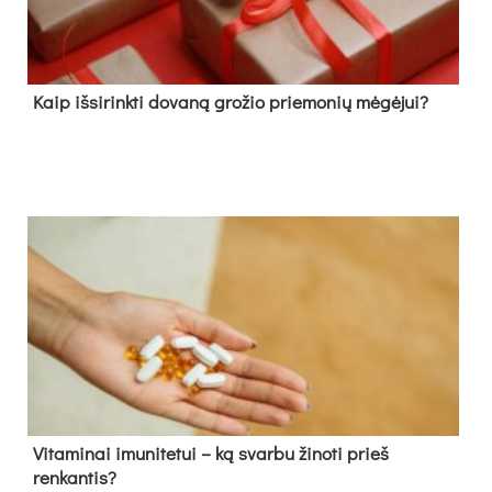
Kaip išsirinkti dovaną grožio priemonių mėgėjui?
Vitaminai imunitetui – ką svarbu žinoti prieš
renkantis?