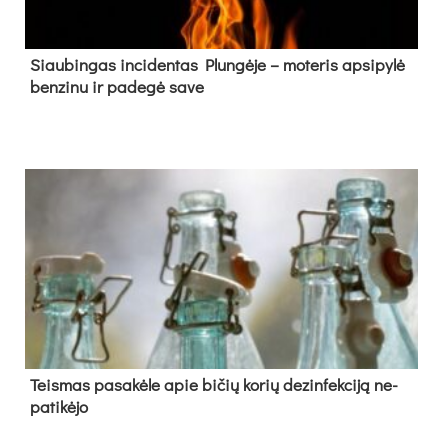
Siau­bin­gas in­ci­den­tas Plun­gė­je – mo­te­ris ap­si­py­lė
ben­zi­nu ir pa­de­gė sa­ve
Teis­mas pa­sa­kė­le apie bi­čių ko­rių de­zin­fek­ci­ją ne­
pa­ti­kė­jo