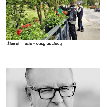
Šie­met mies­te – dau­giau žie­dų