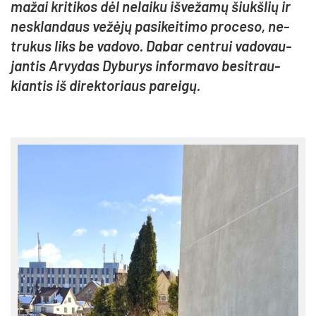
ma­žai kri­ti­kos dėl ne­lai­ku iš­ve­ža­mų šiukš­lių ir
ne­sklan­daus ve­žė­jų pa­si­kei­ti­mo pro­ce­so, ne­
tru­kus liks be va­do­vo. Da­bar cent­rui va­do­vau­
jan­tis Ar­vy­das Dy­bu­rys in­for­ma­vo be­si­trau­
kian­tis iš di­rek­to­riaus pa­rei­gų.