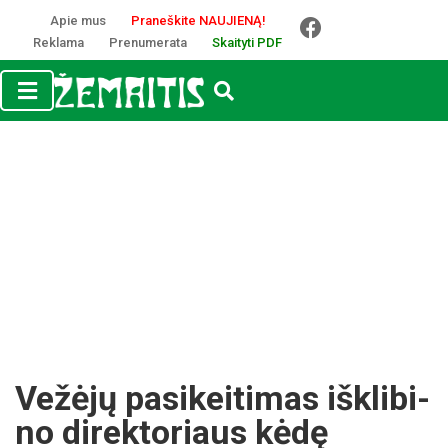
Apie mus
Praneškite NAUJIENĄ!
Reklama
Prenumerata
Skaityti PDF
Ve­žė­jų pa­si­kei­ti­mas iš­kli­bi­
no di­rek­to­riaus kė­dę