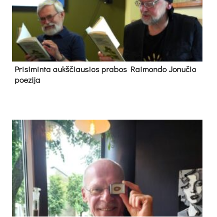
Pri­si­min­ta aukš­čiau­sios pra­bos Rai­mon­do Jo­nu­čio
poe­zi­ja