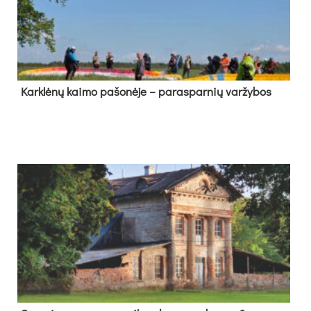
Kark­lė­nų kai­mo pa­šo­nė­je – pa­ras­par­nių var­žy­bos