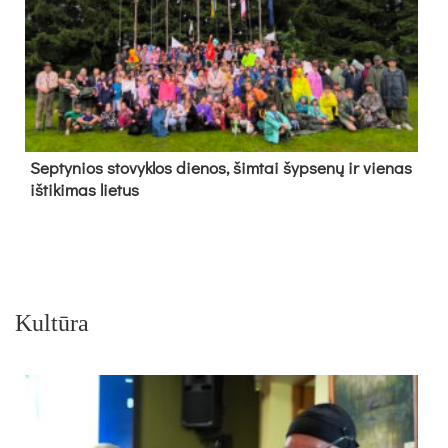
Sep­ty­nios sto­vyk­los die­nos, šim­tai šyp­se­nų ir vie­nas
iš­ti­ki­mas lie­tus
Kultūra