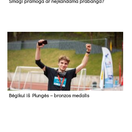
Sma­gi pra­mo­ga ar neį­kan­da­ma pra­ban­ga?
Bė­gi­kui iš Plun­gės – bron­zos me­da­lis