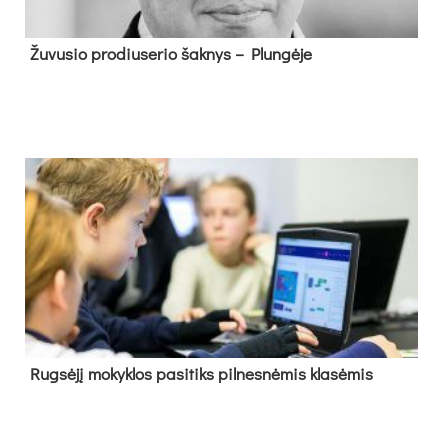
Žu­vu­sio pro­diu­se­rio šak­nys – Plun­gė­je
Rug­sė­jį mo­kyk­los pa­si­tiks pil­nes­nė­mis kla­sė­mis