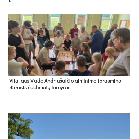
Vi­ta­liaus Vla­do And­riu­šai­čio at­mi­ni­mą įpras­mi­no
45-asis šach­ma­tų tur­ny­ras