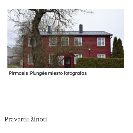
Pir­ma­sis Plun­gės mies­to fo­tog­ra­fas
Pravartu žinoti