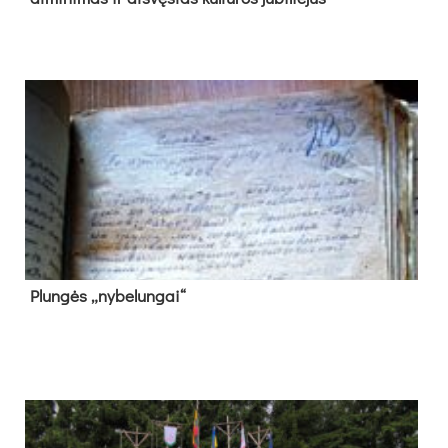
Plun­gės „ny­be­lun­gai“