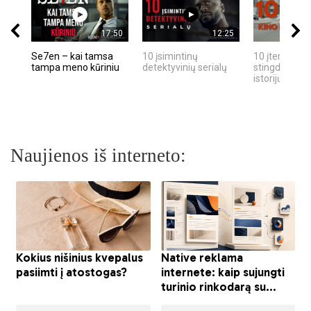
17:50
12:25
Se7en – kai tamsa
10 įsimintinų
10 įtemptų, k
tampa meno kūriniu
detektyvinių serialų
stingdančių k
istorijų
Naujienos iš interneto: