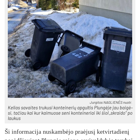
Jur­gi­tos NAG­LIE­NĖS nuo­tr.
Ke­lias sa­vai­tes tru­ku­si kon­tei­ne­rių ap­gul­tis Plun­gė­je jau bai­gė­
si, ta­čiau kai kur kai­muo­se se­ni kon­tei­ne­riai iki šiol „skrai­do“ po
lau­kus
Ši in­for­ma­ci­ja nu­skam­bė­jo praė­ju­sį ket­vir­ta­die­nį