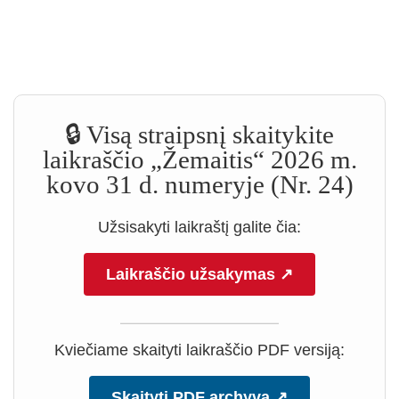
🔒 Visą straipsnį skaitykite
laikraščio „Žemaitis“ 2026 m.
kovo 31 d. numeryje (Nr. 24)
Užsisakyti laikraštį galite čia:
Laikraščio užsakymas ↗
Kviečiame skaityti laikraščio PDF versiją:
Skaityti PDF archyvą ↗