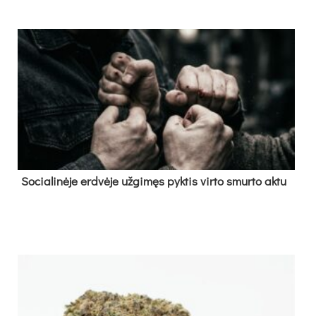
So­cia­li­nė­je erd­vė­je už­gi­męs pyk­tis vir­to smur­to ak­tu