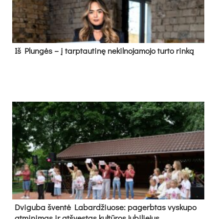
Iš Plungės – į tarptautinę nekilnojamojo turto rinką
Dvi­gu­ba šven­tė La­bar­džiuo­se: pa­gerb­tas vys­ku­po
at­mi­ni­mas ir at­švęs­tas kul­tū­ros ju­bi­lie­jus