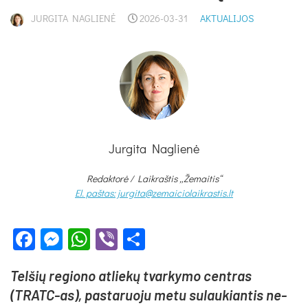
JURGITA NAGLIENĖ
2026-03-31
AKTUALIJOS
Jurgita Naglienė
Redaktorė /
Laikraštis „Žemaitis“
El. paštas: jurgita@zemaiciolaikrastis.lt
Facebook
Messenger
WhatsApp
Viber
Share
Tel­šių re­gio­no at­lie­kų tvar­ky­mo cent­ras
(TRATC-as), pa­sta­ruo­ju me­tu su­lau­kian­tis ne­