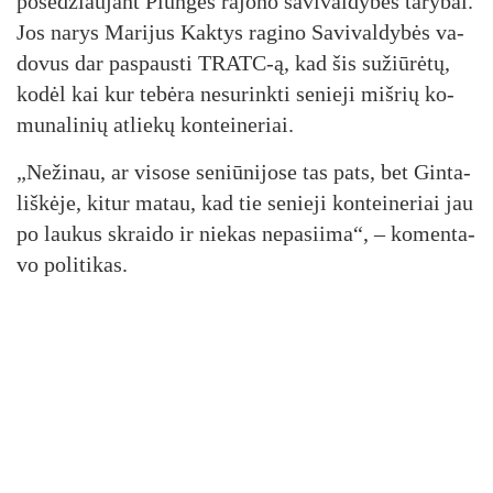
po­sė­džiau­jant Plun­gės ra­jo­no sa­vi­val­dy­bės ta­ry­bai.
Jos na­rys Ma­ri­jus Kak­tys ra­gi­no Sa­vi­val­dy­bės va­
do­vus dar pa­spaus­ti TRATC-ą, kad šis su­žiū­rė­tų,
ko­dėl kai kur te­bė­ra ne­su­rink­ti se­nie­ji miš­rių ko­
mu­na­li­nių at­lie­kų kon­tei­ne­riai.
„Ne­ži­nau, ar vi­so­se se­niū­ni­jo­se tas pa­ts, bet Gin­ta­
liš­kė­je, ki­tur ma­tau, kad tie se­nie­ji kon­tei­ne­riai jau
po lau­kus skrai­do ir nie­kas ne­pa­sii­ma“, – ko­men­ta­
vo po­li­ti­kas.