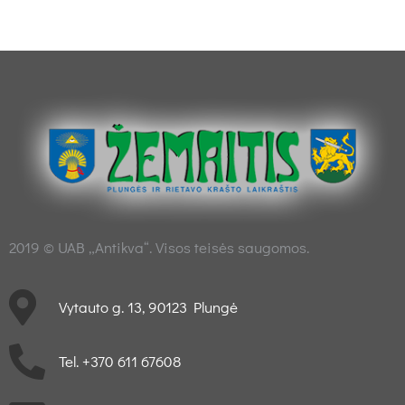
2019 © UAB „Antikva“. Visos teisės saugomos.
Vytauto g. 13, 90123 Plungė
Tel. +370 611 67608