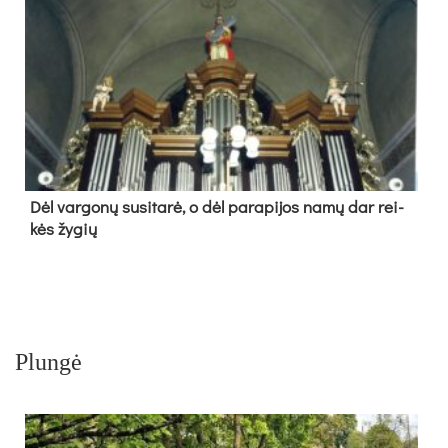
Dėl var­go­nų su­si­ta­rė, o dėl pa­ra­pi­jos na­mų dar rei­
kės žy­gių
Plungė