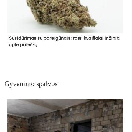
Su­si­dū­ri­mas su pa­rei­gū­nais: ras­ti kvai­ša­lai ir ži­nia
apie paieš­ką
Gyvenimo spalvos