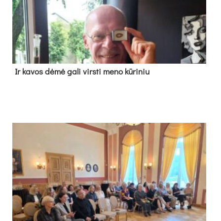
Ir ka­vos dė­mė ga­li virs­ti me­no kū­ri­niu