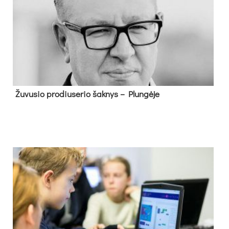
Žu­vu­sio pro­diu­se­rio šak­nys – Plun­gė­je