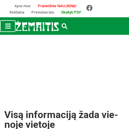
Apie mus
Praneškite NAUJIENĄ!
Reklama
Prenumerata
Skaityti PDF
Vi­są in­for­ma­ci­ją ža­da vie­
no­je vie­to­je