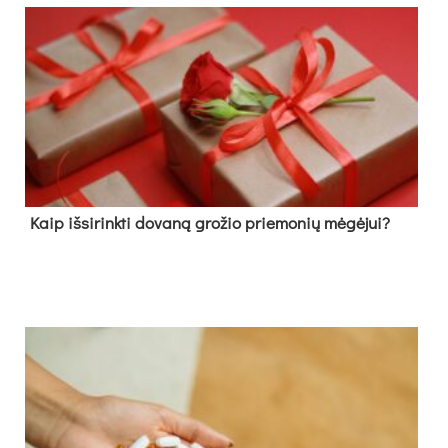
Kaip išsirinkti dovaną grožio priemonių mėgėjui?