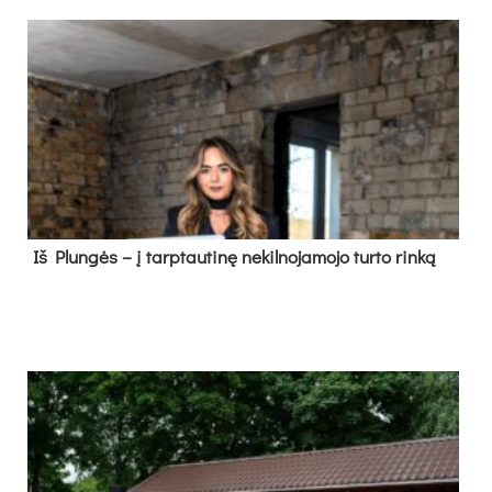
Iš Plungės – į tarptautinę nekilnojamojo turto rinką