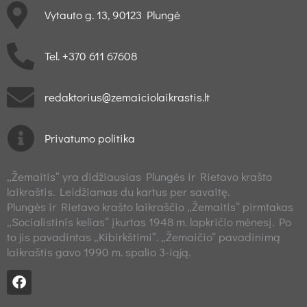
Vytauto g. 13, 90123 Plungė
Tel. +370 611 67608
redaktorius@zemaiciolaikrastis.lt
Privatumo politika
„Žemaitis“ yra didžiausias Plungės ir Rietavo krašto
laikraštis. Leidžiamas du kartus per savaitę.
Plungės ir Rietavo krašto laikraščio „Žemaitis“ pirmtakas
„Socialistinis kelias“ įkurtas 1948 m. lapkričio mėnesį. Po
to jis pavadintas „Kibirkštimi“. „Žemaičio“ pavadinimą
laikraštis gavo 1990 m. spalio 3-iąją.