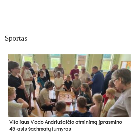
Sportas
Vi­ta­liaus Vla­do And­riu­šai­čio at­mi­ni­mą įpras­mi­no
45-asis šach­ma­tų tur­ny­ras