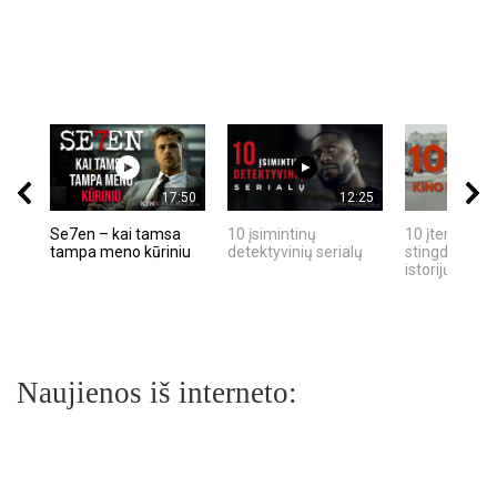
17:50
12:25
Se7en – kai tamsa
10 įsimintinų
10 įtemptų, k
tampa meno kūriniu
detektyvinių serialų
stingdančių k
istorijų
Naujienos iš interneto: