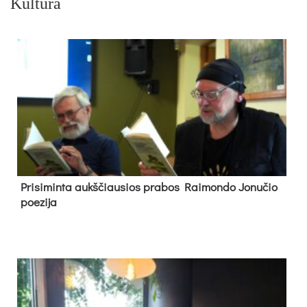
Kultūra
Pri­si­min­ta aukš­čiau­sios pra­bos Rai­mon­do Jo­nu­čio
poe­zi­ja