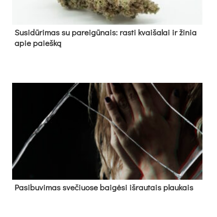
Su­si­dū­ri­mas su pa­rei­gū­nais: ras­ti kvai­ša­lai ir ži­nia
apie paieš­ką
Pa­si­bu­vi­mas sve­čiuo­se bai­gė­si iš­rau­tais plau­kais