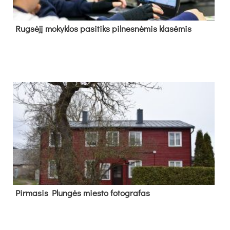
Rug­sė­jį mo­kyk­los pa­si­tiks pil­nes­nė­mis kla­sė­mis
Pir­ma­sis Plun­gės mies­to fo­tog­ra­fas