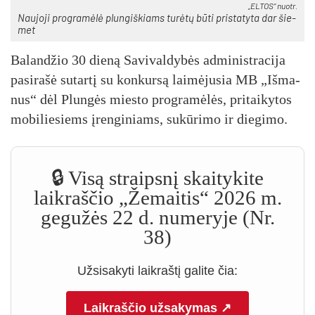
„ELTOS“ nuotr.
Nau­jo­ji pro­gra­mė­lė plun­giš­kiams tu­rė­tų bū­ti pri­sta­ty­ta dar šie­
met
Ba­lan­džio 30 die­ną Sa­vi­val­dy­bės ad­mi­nist­ra­ci­ja
pa­si­ra­šė su­tar­tį su kon­kur­są lai­mė­ju­sia MB „Iš­ma­
nus“ dėl Plun­gės mies­to pro­gra­mė­lės, pri­tai­ky­tos
mo­bi­lie­siems įren­gi­niams, su­kū­ri­mo ir die­gi­mo.
🔒 Visą straipsnį skaitykite
laikraščio „Žemaitis“ 2026 m.
gegužės 22 d. numeryje (Nr.
38)
Užsisakyti laikraštį galite čia:
Laikraščio užsakymas ↗