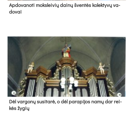
Ap­do­va­no­ti moks­lei­vių dai­nų šven­tės ko­lek­ty­vų va­
do­vai
Dėl var­go­nų su­si­ta­rė, o dėl pa­ra­pi­jos na­mų dar rei­
kės žy­gių