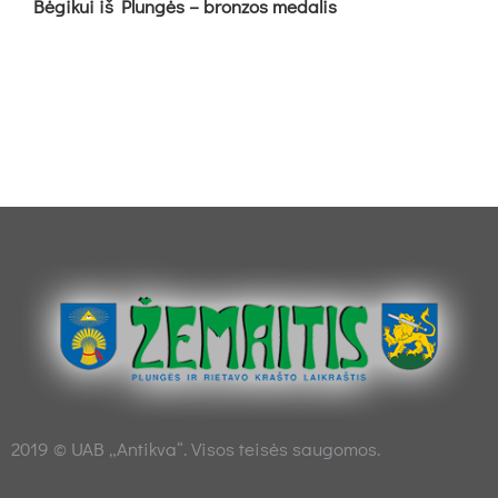
Bė­gi­kui iš Plun­gės – bron­zos me­da­lis
2019 © UAB „Antikva“. Visos teisės saugomos.