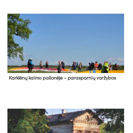
Kark­lė­nų kai­mo pa­šo­nė­je – pa­ras­par­nių var­žy­bos