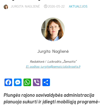
JURGITA NAGLIENĖ
2026-05-22
AKTUALIJOS
Jurgita Naglienė
Redaktorė /
Laikraštis „Žemaitis“
El. paštas: jurgita@zemaiciolaikrastis.lt
Facebook
Messenger
WhatsApp
Viber
Share
Plun­gės ra­jo­no sa­vi­val­dy­bės ad­mi­nist­ra­ci­ja
pla­nuo­ja su­kur­ti ir įdieg­ti mo­bi­lią­ją pro­gra­mė­