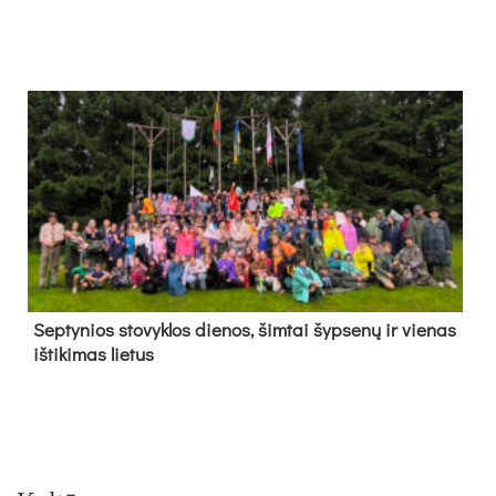
Sep­ty­nios sto­vyk­los die­nos, šim­tai šyp­se­nų ir vie­nas
iš­ti­ki­mas lie­tus