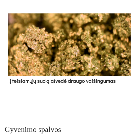
Į tei­sia­mų­jų suo­lą at­ve­dė drau­go vai­šin­gu­mas
Gyvenimo spalvos