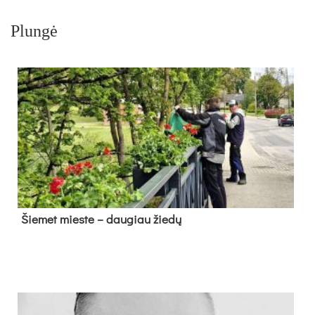
Plungė
Šie­met mies­te – dau­giau žie­dų