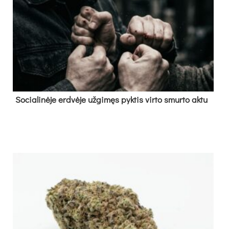
So­cia­li­nė­je erd­vė­je už­gi­męs pyk­tis vir­to smur­to ak­tu