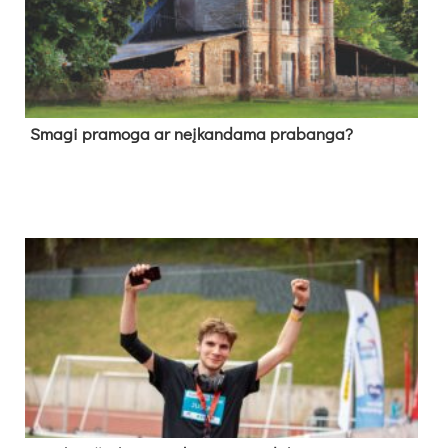
Sma­gi pra­mo­ga ar neį­kan­da­ma pra­ban­ga?