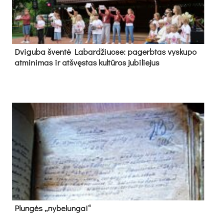
Dvi­gu­ba šven­tė La­bar­džiuo­se: pa­gerb­tas vys­ku­po
at­mi­ni­mas ir at­švęs­tas kul­tū­ros ju­bi­lie­jus
Plun­gės „ny­be­lun­gai“