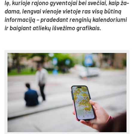
lę, ku­rio­je ra­jo­no gy­ven­to­jai bei sve­čiai, kaip ža­
da­ma, leng­vai vie­no­je vie­to­je ras vi­są bū­ti­ną
in­for­ma­ci­ją – pra­de­dant ren­gi­nių ka­len­do­riu­mi
ir bai­giant at­lie­kų iš­ve­ži­mo gra­fi­kais.