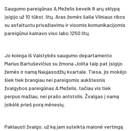
Saugumo pareigūnas A.Meželis beveik 8 arų sklypą
įsigijo už 10 tūkst. litų. Aras žemės šalia Vilniaus ribos
su asfaltuotu privažiavimu ir visomis komunikacijomis
pareigūnui kainavo viso labo 1250 litų.
Jo kolega iš Valstybės saugumo departamento
Marius Bartuševičius su žmona Jolita taip pat įsigijo
žemės ir namą Naujasodžių kvartale. Tiesa, jis mokėjo
šiek tiek brangiau nei pareigomis aukštesnis
žvalgybos pareigūnas A.Meželis, tačiau vis tiek
perpus mažiau, nei prašo antstolis. Žvalgas į namą
įsikėlė prieš porą mėnesių.
Paklausti žvalgo, už ką jam suteikta malonė vertingą