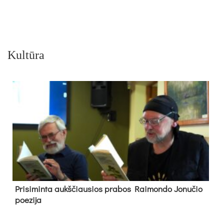
Kultūra
Pri­si­min­ta aukš­čiau­sios pra­bos Rai­mon­do Jo­nu­čio
poe­zi­ja