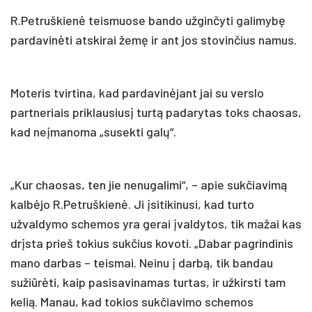
R.Petruškienė teismuose bando užginčyti galimybę
pardavinėti atskirai žemę ir ant jos stovinčius namus.
Moteris tvirtina, kad pardavinėjant jai su verslo
partneriais priklausiusį turtą padarytas toks chaosas,
kad neįmanoma „susekti galų“.
„Kur chaosas, ten jie nenugalimi“, – apie sukčiavimą
kalbėjo R.Petruškienė. Ji įsitikinusi, kad turto
užvaldymo schemos yra gerai įvaldytos, tik mažai kas
drįsta prieš tokius sukčius kovoti. „Dabar pagrindinis
mano darbas – teismai. Neinu į darbą, tik bandau
sužiūrėti, kaip pasisavinamas turtas, ir užkirsti tam
kelią. Manau, kad tokios sukčiavimo schemos