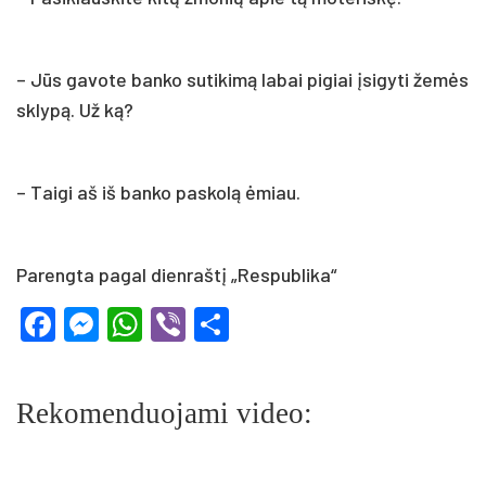
– Jūs gavote banko sutikimą labai pigiai įsigyti žemės
sklypą. Už ką?
– Taigi aš iš banko paskolą ėmiau.
Parengta pagal dienraštį „Respublika“
Facebook
Messenger
WhatsApp
Viber
Share
Rekomenduojami video: