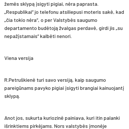
žemės sklypą įsigyti pigiai, nėra paprasta.
„Respublikai“ jo telefonu atsiliepusi moteris sakė, kad
„čia tokio nėra“, o per Valstybės saugumo
departamento budėtoją žvalgas perdavė, girdi jis „su
nepažįstamais“ kalbėti nenori.
Viena versija
R.Petruškienė turi savo versiją, kaip saugumo
pareigūnams pavyko pigiai įsigyti brangiai kainuojantį
sklypą.
Anot jos, sukurta kuriozinė painiava, kuri itin palanki
išrinktiems pirkėjams. Nors valstybės įmonėje