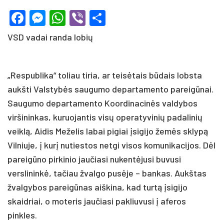
Facebook
Messenger
WhatsApp
Viber
Share
VSD vadai randa lobių
„Respublika“ toliau tiria, ar teisėtais būdais lobsta
aukšti Valstybės saugumo departamento pareigūnai.
Saugumo departamento Koordinacinės valdybos
viršininkas, kuruojantis visų operatyvinių padalinių
veiklą, Aidis Meželis labai pigiai įsigijo žemės sklypą
Vilniuje, į kurį nutiestos netgi visos komunikacijos. Dėl
pareigūno pirkinio jaučiasi nukentėjusi buvusi
verslininkė, tačiau žvalgo pusėje – bankas. Aukštas
žvalgybos pareigūnas aiškina, kad turtą įsigijo
skaidriai, o moteris jaučiasi pakliuvusi į aferos
pinkles.