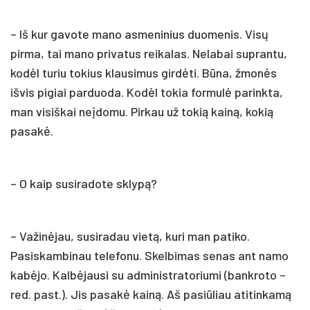
– Iš kur gavote mano asmeninius duomenis. Visų
pirma, tai mano privatus reikalas. Nelabai suprantu,
kodėl turiu tokius klausimus girdėti. Būna, žmonės
išvis pigiai parduoda. Kodėl tokia formulė parinkta,
man visiškai neįdomu. Pirkau už tokią kainą, kokią
pasakė.
– O kaip susiradote sklypą?
– Važinėjau, susiradau vietą, kuri man patiko.
Pasiskambinau telefonu. Skelbimas senas ant namo
kabėjo. Kalbėjausi su administratoriumi (bankroto –
red. past.). Jis pasakė kainą. Aš pasiūliau atitinkamą