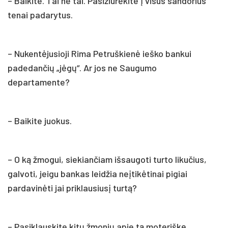
– Baikite. Tai ne tai. Pasižiūrėkite į visus sandorius
tenai padarytus.
– Nukentėjusioji Rima Petruškienė ieško bankui
padedančių „jėgų“. Ar jos ne Saugumo
departamente?
– Baikite juokus.
– O ką žmogui, siekiančiam išsaugoti turto likučius,
galvoti, jeigu bankas leidžia neįtikėtinai pigiai
pardavinėti jai priklausiusį turtą?
– Pasiklauskite kitų žmonių apie tą moteriškę.