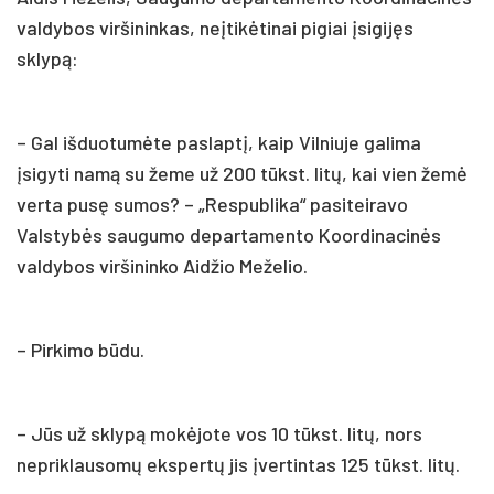
valdybos viršininkas, neįtikėtinai pigiai įsigijęs
sklypą:
– Gal išduotumėte paslaptį, kaip Vilniuje galima
įsigyti namą su žeme už 200 tūkst. litų, kai vien žemė
verta pusę sumos? – „Respublika“ pasiteiravo
Valstybės saugumo departamento Koordinacinės
valdybos viršininko Aidžio Meželio.
– Pirkimo būdu.
– Jūs už sklypą mokėjote vos 10 tūkst. litų, nors
nepriklausomų ekspertų jis įvertintas 125 tūkst. litų.