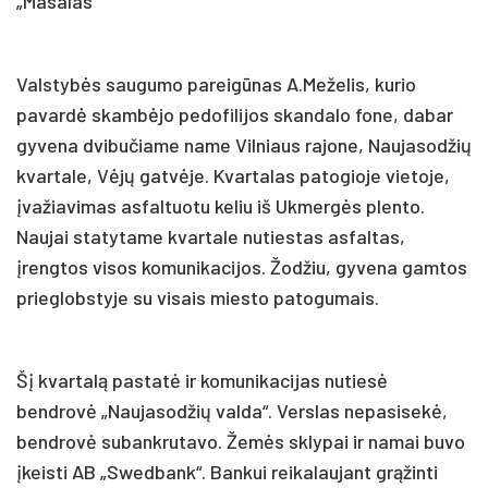
„Masalas“
Valstybės saugumo pareigūnas A.Meželis, kurio
pavardė skambėjo pedofilijos skandalo fone, dabar
gyvena dvibučiame name Vilniaus rajone, Naujasodžių
kvartale, Vėjų gatvėje. Kvartalas patogioje vietoje,
įvažiavimas asfaltuotu keliu iš Ukmergės plento.
Naujai statytame kvartale nutiestas asfaltas,
įrengtos visos komunikacijos. Žodžiu, gyvena gamtos
prieglobstyje su visais miesto patogumais.
Šį kvartalą pastatė ir komunikacijas nutiesė
bendrovė „Naujasodžių valda“. Verslas nepasisekė,
bendrovė subankrutavo. Žemės sklypai ir namai buvo
įkeisti AB „Swedbank“. Bankui reikalaujant grąžinti