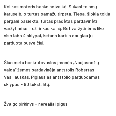
Kol kas moteris banko neįveikė. Sukasi teismų
karuselė, o turtas pamažu tirpsta. Tiesa, šiokia tokia
pergalė pasiekta, turtas pradėtas pardavinėti
varžytinėse ir už rinkos kainą. Bet varžytinėms liko
viso labo 4 sklypai, keturis kartus daugiau jų
parduota pusvelčiui.
Šiuo metu bankrutavusios įmonės „Naujasodžių
valda“ žemes pardavinėja antstolis Robertas
Vasiliauskas. Pigiausias antstolio parduodamas
sklypas – 90 tūkst. litų.
Žvalgo pirkinys – nerealiai pigus