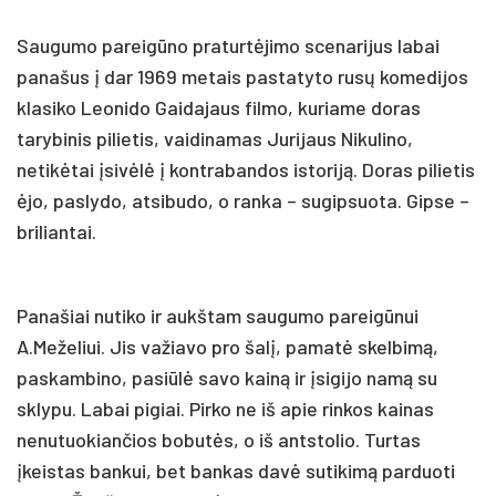
Saugumo pareigūno praturtėjimo scenarijus labai
panašus į dar 1969 metais pastatyto rusų komedijos
klasiko Leonido Gaidajaus filmo, kuriame doras
tarybinis pilietis, vaidinamas Jurijaus Nikulino,
netikėtai įsivėlė į kontrabandos istoriją. Doras pilietis
ėjo, paslydo, atsibudo, o ranka – sugipsuota. Gipse –
briliantai.
Panašiai nutiko ir aukštam saugumo pareigūnui
A.Meželiui. Jis važiavo pro šalį, pamatė skelbimą,
paskambino, pasiūlė savo kainą ir įsigijo namą su
sklypu. Labai pigiai. Pirko ne iš apie rinkos kainas
nenutuokiančios bobutės, o iš antstolio. Turtas
įkeistas bankui, bet bankas davė sutikimą parduoti