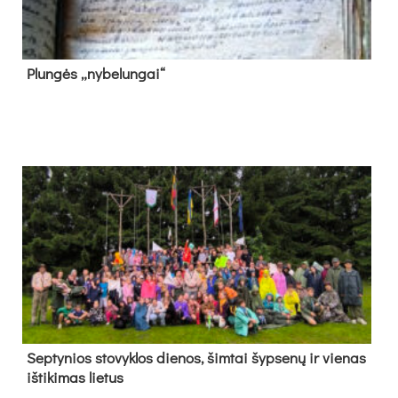
Plun­gės „ny­be­lun­gai“
Sep­ty­nios sto­vyk­los die­nos, šim­tai šyp­se­nų ir vie­nas
iš­ti­ki­mas lie­tus