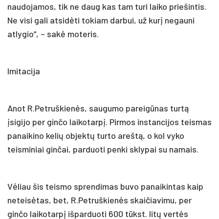
naudojamos, tik ne daug kas tam turi laiko priešintis.
Ne visi gali atsidėti tokiam darbui, už kurį negauni
atlygio“, – sakė moteris.
Imitacija
Anot R.Petruškienės, saugumo pareigūnas turtą
įsigijo per ginčo laikotarpį. Pirmos instancijos teismas
panaikino kelių objektų turto areštą, o kol vyko
teisminiai ginčai, parduoti penki sklypai su namais.
Vėliau šis teismo sprendimas buvo panaikintas kaip
neteisėtas, bet, R.Petruškienės skaičiavimu, per
ginčo laikotarpį išparduoti 600 tūkst. litų vertės