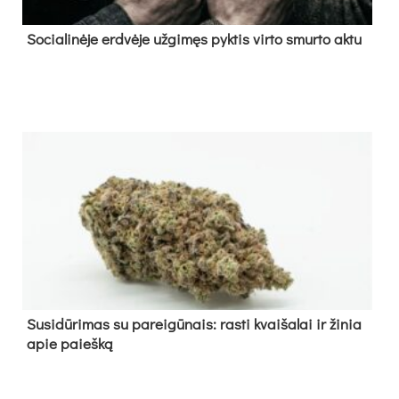
So­cia­li­nė­je erd­vė­je už­gi­męs pyk­tis vir­to smur­to ak­tu
Su­si­dū­ri­mas su pa­rei­gū­nais: ras­ti kvai­ša­lai ir ži­nia
apie paieš­ką