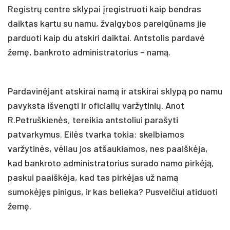
Registrų centre sklypai įregistruoti kaip bendras
daiktas kartu su namu, žvalgybos pareigūnams jie
parduoti kaip du atskiri daiktai. Antstolis pardavė
žemę, bankroto administratorius – namą.
Pardavinėjant atskirai namą ir atskirai sklypą po namu
pavyksta išvengti ir oficialių varžytinių. Anot
R.Petruškienės, tereikia antstoliui parašyti
patvarkymus. Eilės tvarka tokia: skelbiamos
varžytinės, vėliau jos atšaukiamos, nes paaiškėja,
kad bankroto administratorius surado namo pirkėją,
paskui paaiškėja, kad tas pirkėjas už namą
sumokėjęs pinigus, ir kas belieka? Pusvelčiui atiduoti
žemę.