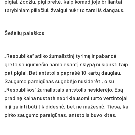
pigiai. Žodžiu, pigi prekė, kaip komedijoje briliantai
tarybiniam piliečiui, žvalgui nukrito tarsi iš dangaus.
Šešėlių paieškos
„Respublika“ atliko žurnalistinį tyrimą ir pabandė
greta saugumiečio namo esantį sklypą nusipirkti taip
pat pigiai. Bet antstolis paprašė 10 kartų daugiau.
Saugumo pareigūnas sugebėjo nusiderėti, o su
„Respublikos“ žurnalistais antstolis nesiderėjo. Esą
pradinę kainą nustatė nepriklausomi turto vertintojai
ir ji galinti būti tik didesnė, bet ne mažesnė. Tiesa, kai
pirko saugumo pareigūnas, antstolis buvo kitas.