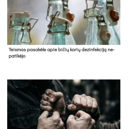
Teis­mas pa­sa­kė­le apie bi­čių ko­rių de­zin­fek­ci­ją ne­
pa­ti­kė­jo