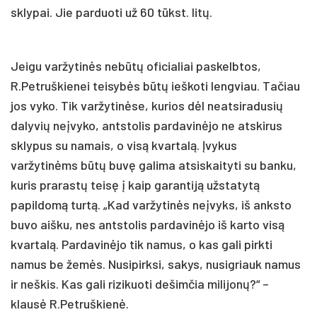
sklypai. Jie parduoti už 60 tūkst. litų.
Jeigu varžytinės nebūtų oficialiai paskelbtos,
R.Petruškienei teisybės būtų ieškoti lengviau. Tačiau
jos vyko. Tik varžytinėse, kurios dėl neatsiradusių
dalyvių neįvyko, antstolis pardavinėjo ne atskirus
sklypus su namais, o visą kvartalą. Įvykus
varžytinėms būtų buvę galima atsiskaityti su banku,
kuris prarastų teisę į kaip garantiją užstatytą
papildomą turtą. „Kad varžytinės neįvyks, iš anksto
buvo aišku, nes antstolis pardavinėjo iš karto visą
kvartalą. Pardavinėjo tik namus, o kas gali pirkti
namus be žemės. Nusipirksi, sakys, nusigriauk namus
ir neškis. Kas gali rizikuoti dešimčia milijonų?“ –
klausė R.Petruškienė.