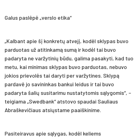
Galus paslėpė „verslo etika“
„Kalbant apie šį konkretų atvejį, kodėl sklypas buvo
parduotas už atitinkamą sumą ir kodėl tai buvo
padaryta ne varžytinių būdu, galima pasakyti, kad tuo
metu, kai minimas sklypas buvo parduotas, nebuvo
jokios prievolės tai daryti per varžytines. Sklypą
pardavė jo savininkas bankui leidus ir tai buvo
padaryta šalių susitarimu nustatytomis sąlygomis“, –
teigiama „Swedbank“ atstovo spaudai Sauliaus
Abraškevičiaus atsiųstame paaiškinime.
Pasiteiravus apie sąlygas, kodėl keliems