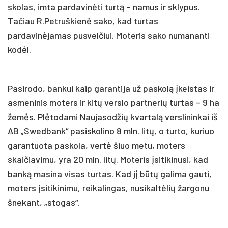
skolas, imta pardavinėti turtą – namus ir sklypus.
Tačiau R.Petruškienė sako, kad turtas
pardavinėjamas pusvelčiui. Moteris sako numananti
kodėl.
Pasirodo, bankui kaip garantija už paskolą įkeistas ir
asmeninis moters ir kitų verslo partnerių turtas – 9 ha
žemės. Plėtodami Naujasodžių kvartalą verslininkai iš
AB „Swedbank“ pasiskolino 8 mln. litų, o turto, kuriuo
garantuota paskola, vertė šiuo metu, moters
skaičiavimu, yra 20 mln. litų. Moteris įsitikinusi, kad
banką masina visas turtas. Kad jį būtų galima gauti,
moters įsitikinimu, reikalingas, nusikaltėlių žargonu
šnekant, „stogas“.