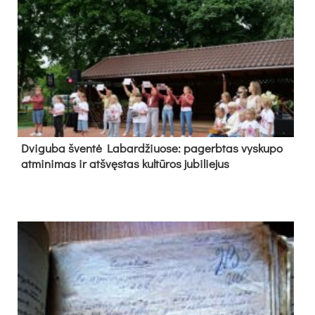
Dvi­gu­ba šven­tė La­bar­džiuo­se: pa­gerb­tas vys­ku­po
at­mi­ni­mas ir at­švęs­tas kul­tū­ros ju­bi­lie­jus