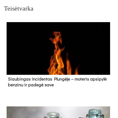
Teisėtvarka
Siau­bin­gas in­ci­den­tas Plun­gė­je – mo­te­ris ap­si­py­lė
ben­zi­nu ir pa­de­gė sa­ve