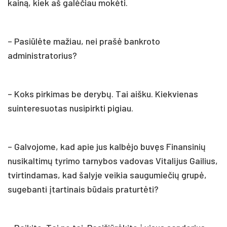
kainą, kiek aš galėčiau mokėti.
– Pasiūlėte mažiau, nei prašė bankroto
administratorius?
– Koks pirkimas be derybų. Tai aišku. Kiekvienas
suinteresuotas nusipirkti pigiau.
– Galvojome, kad apie jus kalbėjo buvęs Finansinių
nusikaltimų tyrimo tarnybos vadovas Vitalijus Gailius,
tvirtindamas, kad šalyje veikia saugumiečių grupė,
sugebanti įtartinais būdais praturtėti?