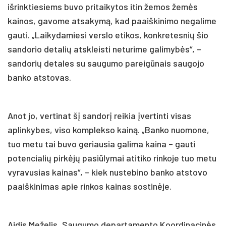
išrinktiesiems buvo pritaikytos itin žemos žemės
kainos, gavome atsakymą, kad paaiškinimo negalime
gauti. „Laikydamiesi verslo etikos, konkretesnių šio
sandorio detalių atskleisti neturime galimybės“, –
sandorių detales su saugumo pareigūnais saugojo
banko atstovas.
Anot jo, vertinat šį sandorį reikia įvertinti visas
aplinkybes, viso komplekso kainą. „Banko nuomone,
tuo metu tai buvo geriausia galima kaina – gauti
potencialių pirkėjų pasiūlymai atitiko rinkoje tuo metu
vyravusias kainas“, – kiek nustebino banko atstovo
paaiškinimas apie rinkos kainas sostinėje.
Aidis Meželis, Saugumo departamento Koordinacinės