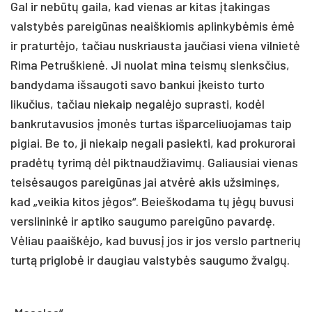
Gal ir nebūtų gaila, kad vienas ar kitas įtakingas
valstybės pareigūnas neaiškiomis aplinkybėmis ėmė
ir praturtėjo, tačiau nuskriausta jaučiasi viena vilnietė
Rima Petruškienė. Ji nuolat mina teismų slenksčius,
bandydama išsaugoti savo bankui įkeisto turto
likučius, tačiau niekaip negalėjo suprasti, kodėl
bankrutavusios įmonės turtas išparceliuojamas taip
pigiai. Be to, ji niekaip negali pasiekti, kad prokurorai
pradėtų tyrimą dėl piktnaudžiavimų. Galiausiai vienas
teisėsaugos pareigūnas jai atvėrė akis užsiminęs,
kad „veikia kitos jėgos“. Beieškodama tų jėgų buvusi
verslininkė ir aptiko saugumo pareigūno pavardę.
Vėliau paaiškėjo, kad buvusį jos ir jos verslo partnerių
turtą priglobė ir daugiau valstybės saugumo žvalgų.