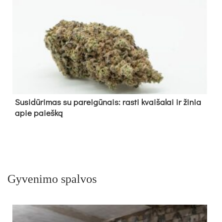
Su­si­dū­ri­mas su pa­rei­gū­nais: ras­ti kvai­ša­lai ir ži­nia
apie paieš­ką
Gyvenimo spalvos