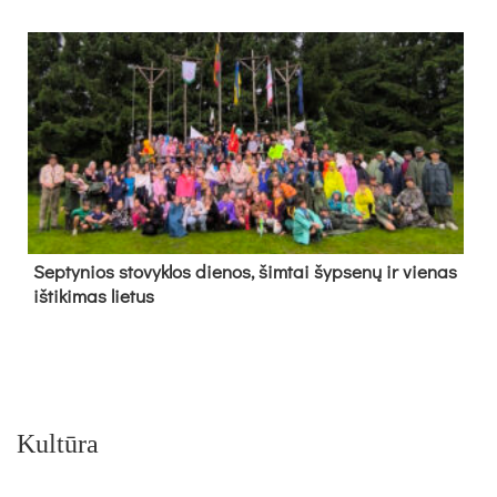
Sep­ty­nios sto­vyk­los die­nos, šim­tai šyp­se­nų ir vie­nas
iš­ti­ki­mas lie­tus
Kultūra