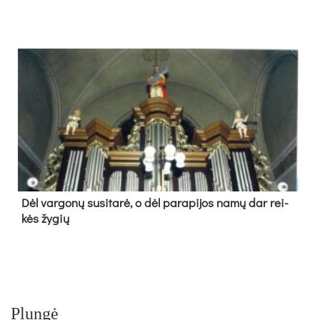
Dėl var­go­nų su­si­ta­rė, o dėl pa­ra­pi­jos na­mų dar rei­
kės žy­gių
Plungė