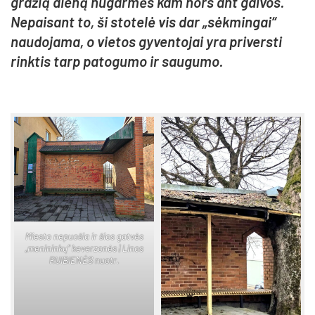
gra­žią die­ną nu­gar­mės kam nors ant gal­vos.
Ne­pai­sant to, ši sto­te­lė vis dar „sėk­min­gai“
nau­do­ja­ma, o vie­tos gy­ven­to­jai yra pri­vers­ti
rink­tis tarp pa­to­gu­mo ir sau­gu­mo.
Mies­to ne­puo­šia ir šios gat­vės
„me­ni­nin­kų“ ke­ver­zo­nės | Li­nos
RUI­BIE­NĖS nuo­tr.