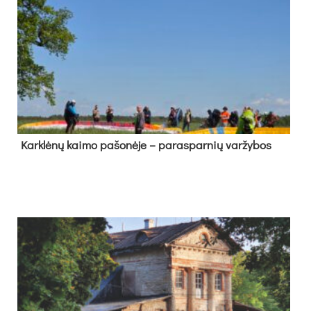
Kark­lė­nų kai­mo pa­šo­nė­je – pa­ras­par­nių var­žy­bos