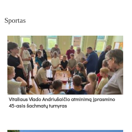
Sportas
Vi­ta­liaus Vla­do And­riu­šai­čio at­mi­ni­mą įpras­mi­no
45-asis šach­ma­tų tur­ny­ras