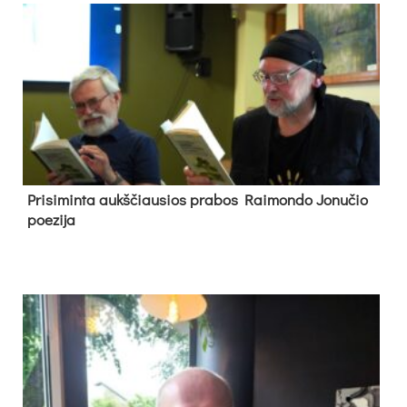
Pri­si­min­ta aukš­čiau­sios pra­bos Rai­mon­do Jo­nu­čio
poe­zi­ja