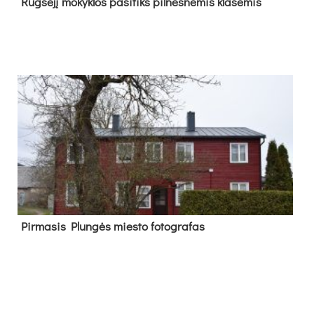
Rug­sė­jį mo­kyk­los pa­si­tiks pil­nes­nė­mis kla­sė­mis
Pir­ma­sis Plun­gės mies­to fo­tog­ra­fas