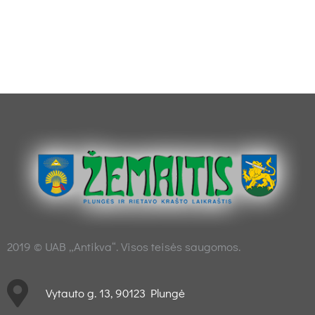
2019 © UAB „Antikva“. Visos teisės saugomos.
Vytauto g. 13, 90123 Plungė