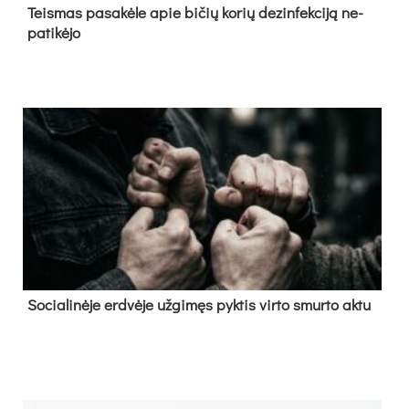
Teis­mas pa­sa­kė­le apie bi­čių ko­rių de­zin­fek­ci­ją ne­
pa­ti­kė­jo
So­cia­li­nė­je erd­vė­je už­gi­męs pyk­tis vir­to smur­to ak­tu