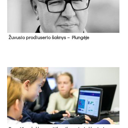
Žu­vu­sio pro­diu­se­rio šak­nys – Plun­gė­je