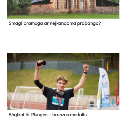
Sma­gi pra­mo­ga ar neį­kan­da­ma pra­ban­ga?
Bė­gi­kui iš Plun­gės – bron­zos me­da­lis