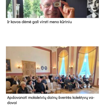
Ir ka­vos dė­mė ga­li virs­ti me­no kū­ri­niu
Ap­do­va­no­ti moks­lei­vių dai­nų šven­tės ko­lek­ty­vų va­
do­vai