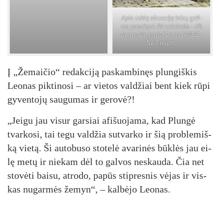
Apie to­kią si­tua­ci­ją bū­tų ga­li­
ma pa­sa­ky­ti: iki ne­lai­mės – tik
vie­nas žings­nis | Li­nos RUI­BIE­
NĖS nuo­tr.
Į „Že­mai­čio“ re­dak­ci­ją pa­skam­bi­nęs plun­giš­kis
Leo­nas pik­ti­no­si – ar vie­tos val­džiai bent kiek rū­pi
gy­ven­to­jų sau­gu­mas ir ge­ro­vė?!
„Jei­gu jau vi­sur gar­siai afi­šuo­ja­ma, kad Plun­gė
tvar­ko­si, tai te­gu val­džia su­tvar­ko ir šią pro­ble­miš­
ką vie­tą. Ši au­to­bu­so sto­te­lė ava­ri­nės būk­lės jau ei­
lę me­tų ir nie­kam dėl to gal­vos ne­skau­da. Čia net
sto­vė­ti bai­su, at­ro­do, pa­pūs stip­res­nis vė­jas ir vis­
kas nu­gar­mės že­myn“, – kal­bė­jo Leo­nas.