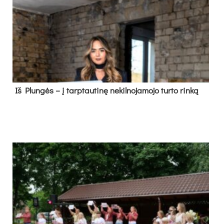
Iš Plungės – į tarptautinę nekilnojamojo turto rinką