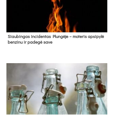
Siau­bin­gas in­ci­den­tas Plun­gė­je – mo­te­ris ap­si­py­lė
ben­zi­nu ir pa­de­gė sa­ve