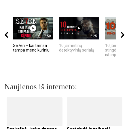
17:50
12:25
Se7en – kai tamsa
10 įsimintinų
10 įtemptų, k
tampa meno kūriniu
detektyvinių serialų
stingdančių k
istorijų
Naujienos iš interneto: