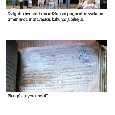
Dvi­gu­ba šven­tė La­bar­džiuo­se: pa­gerb­tas vys­ku­po
at­mi­ni­mas ir at­švęs­tas kul­tū­ros ju­bi­lie­jus
Plun­gės „ny­be­lun­gai“