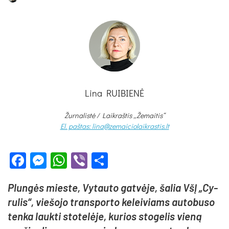
Lina RUIBIENĖ
Žurnalistė /
Laikraštis „Žemaitis“
El. paštas: lina@zemaiciolaikrastis.lt
Facebook
Messenger
WhatsApp
Viber
Share
Plun­gės mies­te, Vy­tau­to gat­vė­je, ša­lia VšĮ „Cy­
ru­lis“, vie­šo­jo trans­por­to ke­lei­viams au­to­bu­so
ten­ka lauk­ti sto­te­lė­je, ku­rios sto­ge­lis vie­ną