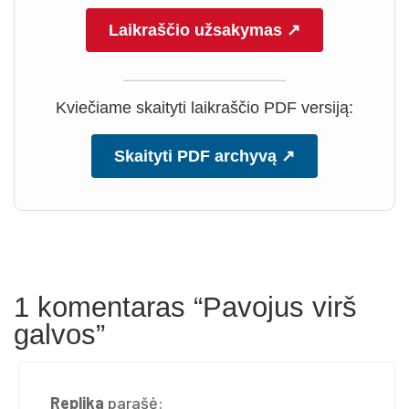
Laikraščio užsakymas ↗
Kviečiame skaityti laikraščio PDF versiją:
Skaityti PDF archyvą ↗
1 komentaras “Pa­vo­jus virš
gal­vos”
Replika
parašė: