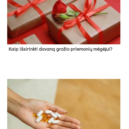
Kaip išsirinkti dovaną grožio priemonių mėgėjui?