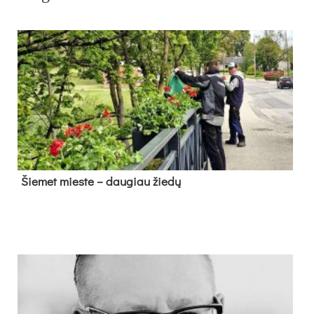
Šie­met mies­te – dau­giau žie­dų