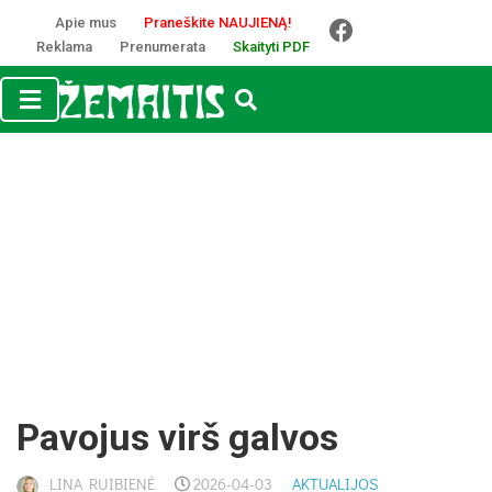
Apie mus
Praneškite NAUJIENĄ!
Reklama
Prenumerata
Skaityti PDF
Pa­vo­jus virš gal­vos
LINA RUIBIENĖ
2026-04-03
AKTUALIJOS